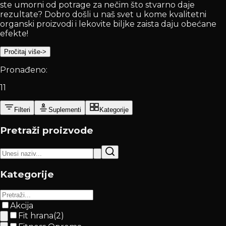
ste umorni od potrage za nečim što stvarno daje
rezultate? Dobro došli u naš svet u kome kvalitetni
organski proizvodi i lekovite biljke zaista daju obećane
efekte!
Pročitaj više
->
Pronađeno:
11
Filteri
Suplementi
Kategorije
Pretraži proizvode
Kategorije
Akcija
Fit hrana
(
2
)