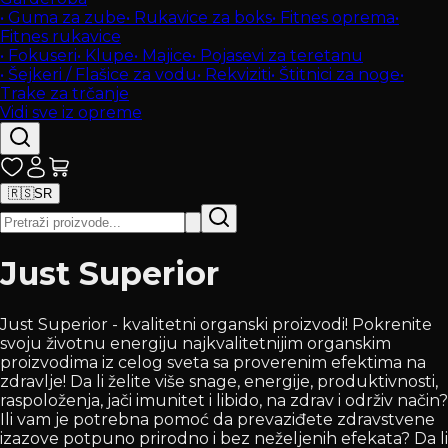
•
Guma za zube
•
Rukavice za boks
•
Fitnes oprema
•
Fitnes rukavice
•
Fokuseri
•
Klupe
•
Majice
•
Pojasevi za teretanu
•
Šejkeri / Flašice za vodu
•
Rekviziti
•
Štitnici za noge
•
Trake za trčanje
Vidi sve iz opreme
🇷🇸
SR
Just Superior
Just Superior - kvalitetni organski proizvodi! Pokrenite
svoju životnu energiju najkvalitetnijim organskim
proizvodima iz celog sveta sa proverenim efektima na
zdravlje! Da li želite više snage, energije, produktivnosti,
raspoloženja, jači imunitet i libido, na zdrav i održiv način?
Ili vam je potrebna pomoć da prevaziđete zdravstvene
izazove potpuno prirodno i bez neželjenih efekata? Da li