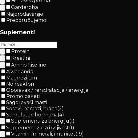
Fitness Oprema
Garderoba
Najprodavanije
Preporučujemo
Suplementi
Proteini
Kreatini
Amino kiseline
Ašvaganda
Magnezijum
No reaktori
Oporavak / rehidratacija / energija
Promo paketi
Sagorevači masti
Sosevi, namazi, hrana
(
2
)
Stimulatori hormona
(
4
)
Suplementi za energiju
(
1
)
Suplementi za izdržljivost
(
1
)
Vitamini, minerali, imunitet
(
19
)