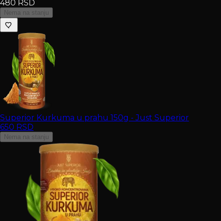
480
RSD
Nema na stanju
Superior Kurkuma u prahu 150g - Just Superior
650
RSD
Nema na stanju