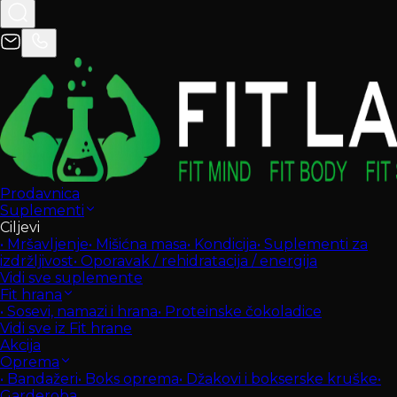
Prodavnica
Suplementi
Ciljevi
•
Mršavljenje
•
Mišićna masa
•
Kondicija
•
Suplementi za
izdržljivost
•
Oporavak / rehidratacija / energija
Vidi sve suplemente
Fit hrana
•
Sosevi, namazi i hrana
•
Proteinske čokoladice
Vidi sve iz Fit hrane
Akcija
Oprema
•
Bandažeri
•
Boks oprema
•
Džakovi i bokserske kruške
•
Garderoba