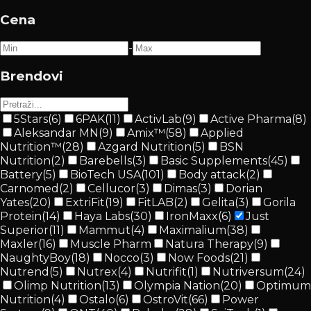
Cena
-
Brendovi
5Stars
(
6
)
6PAK
(
11
)
ActivLab
(
9
)
Active Pharma
(
8
)
Aleksandar MN
(
9
)
Amix™
(
58
)
Applied
Nutrition™
(
28
)
Azgard Nutrition
(
5
)
BSN
Nutrition
(
2
)
Barebells
(
3
)
Basic Supplements
(
45
)
Battery
(
5
)
BioTech USA
(
101
)
Body attack
(
2
)
Carnomed
(
2
)
Cellucor
(
3
)
Dimas
(
3
)
Dorian
Yates
(
20
)
ExtriFit
(
19
)
FitLAB
(
2
)
Gelita
(
3
)
Gorila
Protein
(
14
)
Haya Labs
(
30
)
IronMaxx
(
6
)
Just
Superior
(
11
)
Mammut
(
4
)
Maximalium
(
38
)
Maxler
(
16
)
Muscle Pharm
Natura Therapy
(
9
)
NaughtyBoy
(
18
)
Nocco
(
3
)
Now Foods
(
21
)
Nutrend
(
5
)
Nutrex
(
4
)
Nutrifit
(
1
)
Nutriversum
(
24
)
Olimp Nutrition
(
13
)
Olympia Nation
(
20
)
Optimum
Nutrition
(
4
)
Ostalo
(
6
)
OstroVit
(
66
)
Power