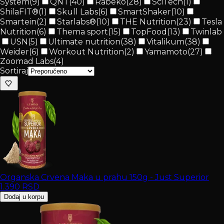
System
(
9
)
QNT
(
40
)
Rabeko
(
28
)
SciTech
(
1
)
ShilaFIT®
(
1
)
Skull Labs
(
6
)
SmartShaker
(
10
)
Smartein
(
2
)
Starlabs®
(
10
)
THE Nutrition
(
23
)
Tesla
Nutrition
(
6
)
Thema sport
(
15
)
TopFood
(
13
)
Twinlab
USN
(
5
)
Ultimate nutrition
(
38
)
Vitalikum
(
38
)
Weider
(
6
)
Workout Nutrition
(
2
)
Yamamoto
(
27
)
Zoomad Labs
(
4
)
Sortiraj
Organska Crvena Maka u prahu 150g - Just Superior
1.390
RSD
Dodaj u korpu