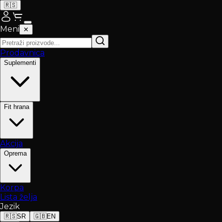
🇷🇸
Meni
✕
Prodavnica
Suplementi
Fit hrana
Akcija
Oprema
Korpa
Lista želja
Jezik
🇷🇸
SR
🇬🇧
EN