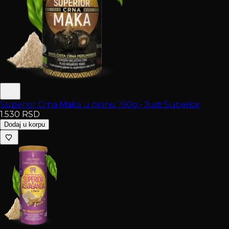
Superior Crna Maka u prahu 150g - Just Superior
1.530
RSD
Dodaj u korpu