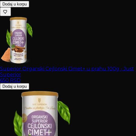
Dodaj u korpu
Superior Organski Cejlonski Cimet+ u prahu 100g - Just
Superior
650
RSD
Dodaj u korpu