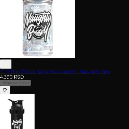
The Drip 75cap (sagorevač masti) - Naughty Boy
4.390
RSD
Nema na stanju