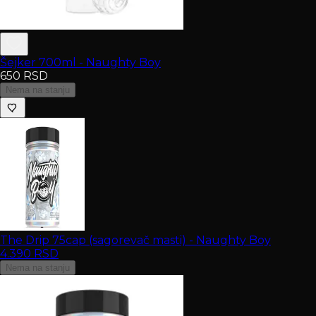
Šejker 700ml - Naughty Boy
650
RSD
Nema na stanju
The Drip 75cap (sagorevač masti) - Naughty Boy
4.390
RSD
Nema na stanju