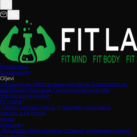
Prodavnica
Suplementi
Ciljevi
•
Mršavljenje
•
Mišićna masa
•
Kondicija
•
Suplementi za
izdržljivost
•
Oporavak / rehidratacija / energija
Vidi sve suplemente
Fit hrana
•
Sosevi, namazi i hrana
•
Proteinske čokoladice
Vidi sve iz Fit hrane
Akcija
Oprema
•
Bandažeri
•
Boks oprema
•
Džakovi i bokserske kruške
•
Garderoba