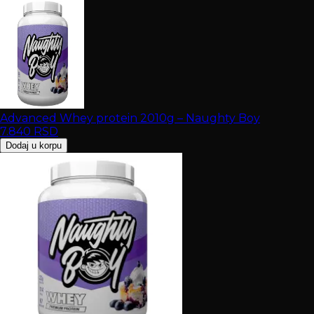
Advanced Whey protein 2010g – Naughty Boy
7.840
RSD
Dodaj u korpu