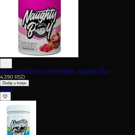
Advanced Whey protein 900g - Naughty Boy
4.390
RSD
Dodaj u korpu
-20%