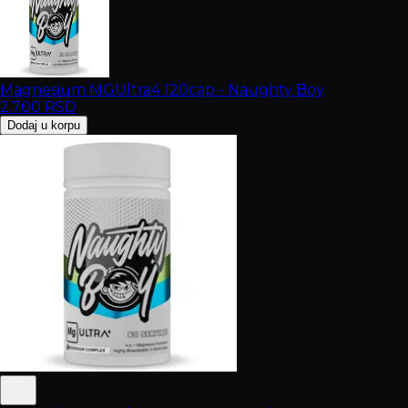
Magnesium MGUltra4 120cap - Naughty Boy
2.700
RSD
Dodaj u korpu