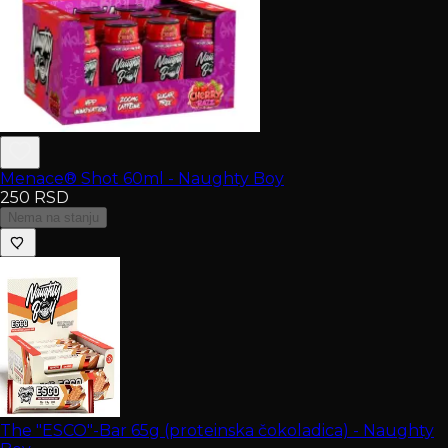
Menace® Shot 60ml - Naughty Boy
250
RSD
Nema na stanju
The "ESCO"-Bar 65g (proteinska čokoladica) - Naughty