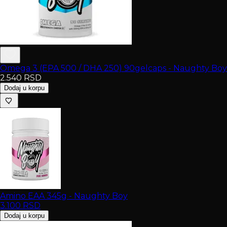
Omega 3 (EPA 500 / DHA 250) 90gelcaps - Naughty Boy
2.540
RSD
Dodaj u korpu
Amino EAA 345g - Naughty Boy
3.100
RSD
Dodaj u korpu