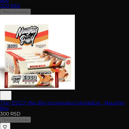
Boy
300
RSD
Nema na stanju
The "ESCO"-Bar 65g (proteinska čokoladica) - Naughty
Boy
300
RSD
Nema na stanju