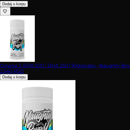
Dodaj u korpu
Omega 3 (EPA 500 / DHA 250) 90gelcaps - Naughty Boy
2.540
RSD
Dodaj u korpu