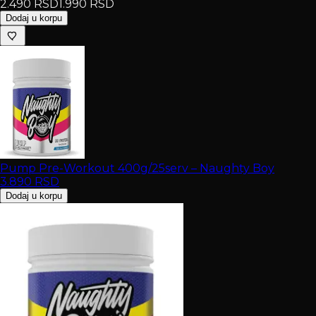
2.490
RSD
1.990
RSD
Dodaj u korpu
Pump Pre-Workout 400g/25serv – Naughty Boy
3.890
RSD
Dodaj u korpu