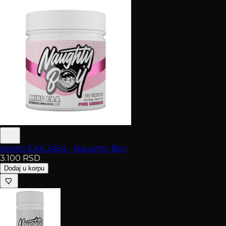
Amino EAA 345g - Naughty Boy
3.100
RSD
Dodaj u korpu