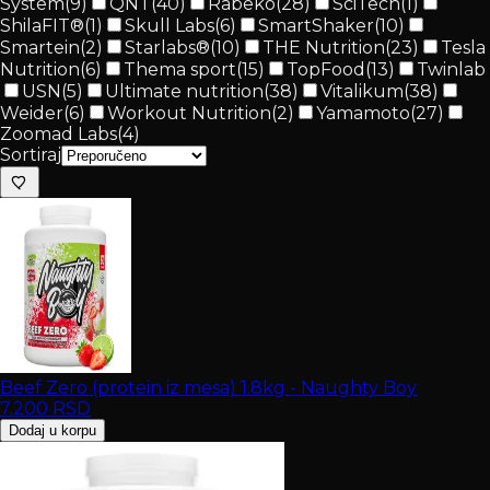
System
(
9
)
QNT
(
40
)
Rabeko
(
28
)
SciTech
(
1
)
ShilaFIT®
(
1
)
Skull Labs
(
6
)
SmartShaker
(
10
)
Smartein
(
2
)
Starlabs®
(
10
)
THE Nutrition
(
23
)
Tesla
Nutrition
(
6
)
Thema sport
(
15
)
TopFood
(
13
)
Twinlab
USN
(
5
)
Ultimate nutrition
(
38
)
Vitalikum
(
38
)
Weider
(
6
)
Workout Nutrition
(
2
)
Yamamoto
(
27
)
Zoomad Labs
(
4
)
Sortiraj
Beef Zero (protein iz mesa) 1.8kg - Naughty Boy
7.200
RSD
Dodaj u korpu