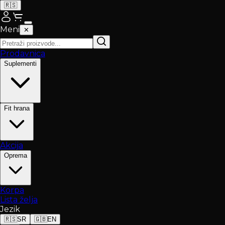
🇷🇸
Meni
✕
Prodavnica
Suplementi
Fit hrana
Akcija
Oprema
Korpa
Lista želja
Jezik
🇷🇸
SR
🇬🇧
EN