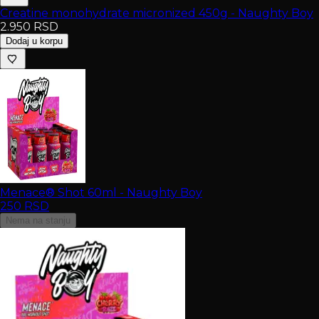
Creatine monohydrate micronized 450g - Naughty Boy
2.950
RSD
Dodaj u korpu
Menace® Shot 60ml - Naughty Boy
250
RSD
Nema na stanju