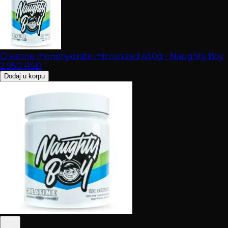
Creatine monohydrate micronized 450g - Naughty Boy
2.950
RSD
Dodaj u korpu