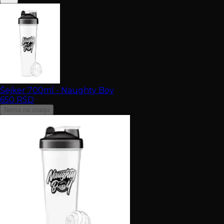
Šejker 700ml - Naughty Boy
650
RSD
Nema na stanju