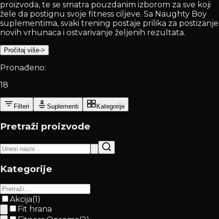
proizvoda, te se smatra pouzdanim izborom za sve koji
žele da postignu svoje fitness ciljeve. Sa Naughty Boy
suplementima, svaki trening postaje prilika za postizanje
novih vrhunaca i ostvarivanje željenih rezultata.
Pročitaj više
->
Pronađeno:
18
Filteri
Suplementi
Kategorije
Pretraži proizvode
Kategorije
Akcija
(
1
)
Fit hrana