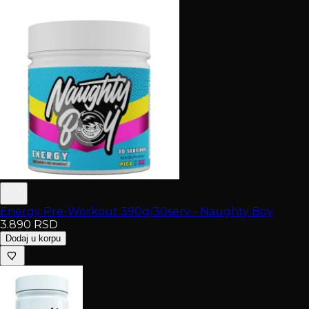
Energy Pre-Workout 390g/30serv - Naughty Boy
3.890
RSD
Dodaj u korpu