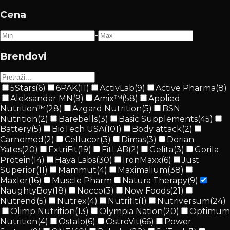
Cena
-
Brendovi
5Stars
(
6
)
6PAK
(
11
)
ActivLab
(
9
)
Active Pharma
(
8
)
Aleksandar MN
(
9
)
Amix™
(
58
)
Applied
Nutrition™
(
28
)
Azgard Nutrition
(
5
)
BSN
Nutrition
(
2
)
Barebells
(
3
)
Basic Supplements
(
45
)
Battery
(
5
)
BioTech USA
(
101
)
Body attack
(
2
)
Carnomed
(
2
)
Cellucor
(
3
)
Dimas
(
3
)
Dorian
Yates
(
20
)
ExtriFit
(
19
)
FitLAB
(
2
)
Gelita
(
3
)
Gorila
Protein
(
14
)
Haya Labs
(
30
)
IronMaxx
(
6
)
Just
Superior
(
11
)
Mammut
(
4
)
Maximalium
(
38
)
Maxler
(
16
)
Muscle Pharm
Natura Therapy
(
9
)
NaughtyBoy
(
18
)
Nocco
(
3
)
Now Foods
(
21
)
Nutrend
(
5
)
Nutrex
(
4
)
Nutrifit
(
1
)
Nutriversum
(
24
)
Olimp Nutrition
(
13
)
Olympia Nation
(
20
)
Optimum
Nutrition
(
4
)
Ostalo
(
6
)
OstroVit
(
66
)
Power