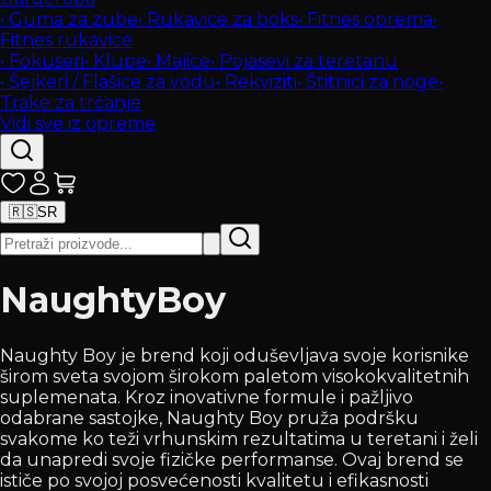
•
Guma za zube
•
Rukavice za boks
•
Fitnes oprema
•
Fitnes rukavice
•
Fokuseri
•
Klupe
•
Majice
•
Pojasevi za teretanu
•
Šejkeri / Flašice za vodu
•
Rekviziti
•
Štitnici za noge
•
Trake za trčanje
Vidi sve iz opreme
🇷🇸
SR
NaughtyBoy
Naughty Boy je brend koji oduševljava svoje korisnike
širom sveta svojom širokom paletom visokokvalitetnih
suplemenata. Kroz inovativne formule i pažljivo
odabrane sastojke, Naughty Boy pruža podršku
svakome ko teži vrhunskim rezultatima u teretani i želi
da unapredi svoje fizičke performanse. Ovaj brend se
ističe po svojoj posvećenosti kvalitetu i efikasnosti