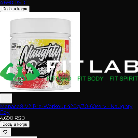
4.690
RSD
Dodaj u korpu
Menace® V2 Pre-Workout 420g/30-60serv - Naughty
Boy
4.690
RSD
Dodaj u korpu