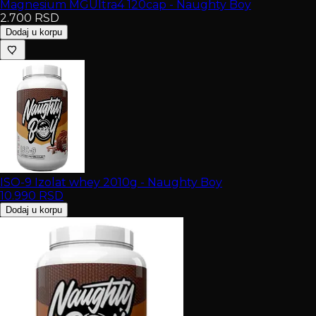
Magnesium MGUltra4 120cap - Naughty Boy
2.700
RSD
Dodaj u korpu
ISO-9 Izolat whey 2010g - Naughty Boy
10.990
RSD
Dodaj u korpu