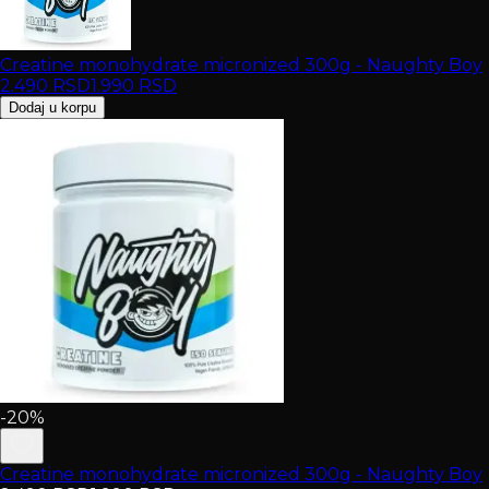
Creatine monohydrate micronized 300g - Naughty Boy
2.490
RSD
1.990
RSD
Dodaj u korpu
-20%
Creatine monohydrate micronized 300g - Naughty Boy