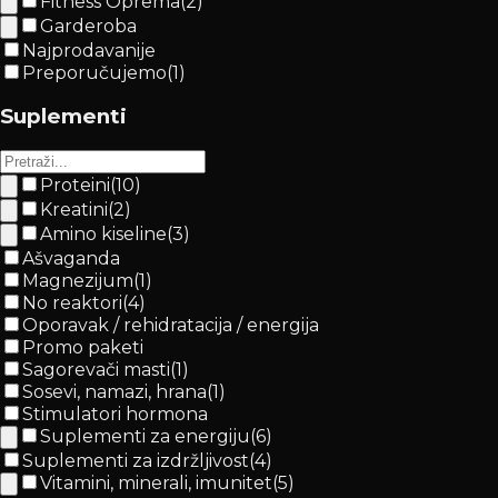
Fitness Oprema
(
2
)
Garderoba
Najprodavanije
Preporučujemo
(
1
)
Suplementi
Proteini
(
10
)
Kreatini
(
2
)
Amino kiseline
(
3
)
Ašvaganda
Magnezijum
(
1
)
No reaktori
(
4
)
Oporavak / rehidratacija / energija
Promo paketi
Sagorevači masti
(
1
)
Sosevi, namazi, hrana
(
1
)
Stimulatori hormona
Suplementi za energiju
(
6
)
Suplementi za izdržljivost
(
4
)
Vitamini, minerali, imunitet
(
5
)