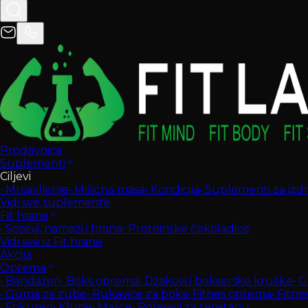
Prodavnica
Suplementi
Ciljevi
•
Mršavljenje
•
Mišićna masa
•
Kondicija
•
Suplementi za izdrž
Vidi sve suplemente
Fit hrana
•
Sosevi, namazi i hrana
•
Proteinske čokoladice
Vidi sve iz Fit hrane
Akcija
Oprema
•
Bandažeri
•
Boks oprema
•
Džakovi i bokserske kruške
•
G
•
Guma za zube
•
Rukavice za boks
•
Fitnes oprema
•
Fitne
•
Fokuseri
•
Klupe
•
Majice
•
Pojasevi za teretanu