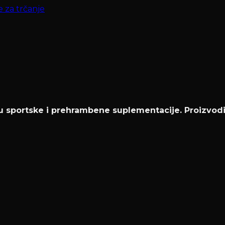
e za trčanje
u sportske i prehrambene suplementacije. Proizvod