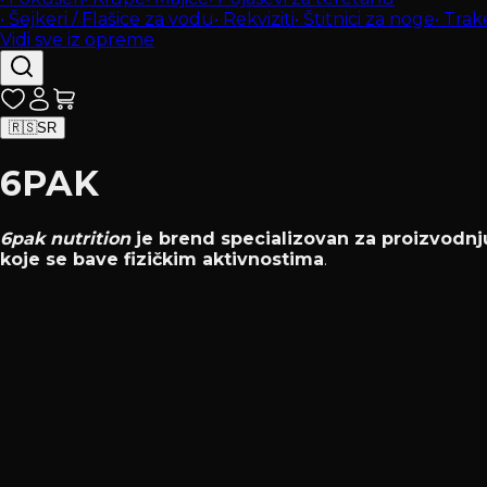
•
Šejkeri / Flašice za vodu
•
Rekviziti
•
Štitnici za noge
•
Trak
Vidi sve iz opreme
🇷🇸
SR
6PAK
6pak nutrition
je brend specializovan za proizvodnj
koje se bave fizičkim aktivnostima
.