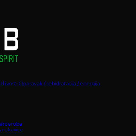
ljivost
•
Oporavak / rehidratacija / energija
arderoba
s rukavice