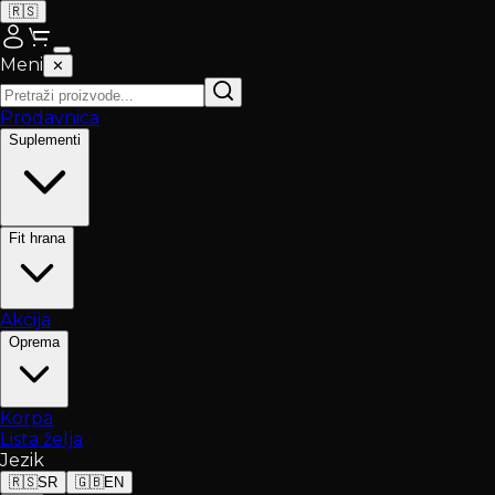
🇷🇸
Meni
✕
Prodavnica
Suplementi
Fit hrana
Akcija
Oprema
Korpa
Lista želja
Jezik
🇷🇸
SR
🇬🇧
EN