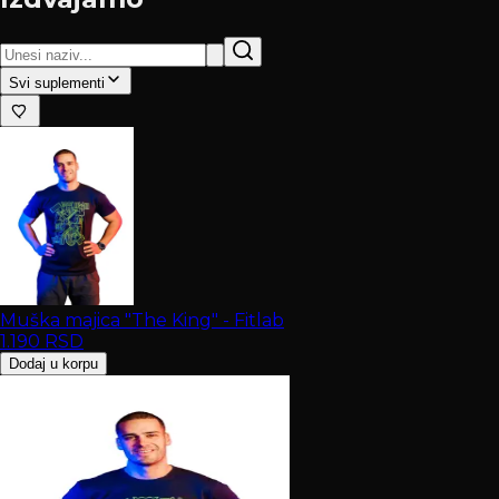
Svi suplementi
Muška majica "The King" - Fitlab
1.190
RSD
Dodaj u korpu