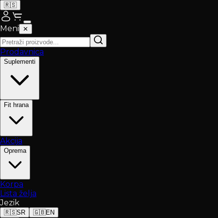
🇷🇸
Meni
✕
Prodavnica
Suplementi
Fit hrana
Akcija
Oprema
Korpa
Lista želja
Jezik
🇷🇸
SR
🇬🇧
EN