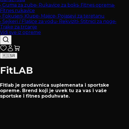
•
Guma za zube
•
Rukavice za boks
•
Fitnes oprema
•
Fitnes rukavice
•
Fokuseri
•
Klupe
•
Majice
•
Pojasevi za teretanu
•
Šejkeri / Flašice za vodu
•
Rekviziti
•
Štitnici za noge
•
Trake za trčanje
Vidi sve iz opreme
🇷🇸
SR
FitLAB
Fitlab je prodavnica suplemenata i sportske
opreme. Brend koji je uvek tu za vas i vaše
sportske i fitnes poduhvate.