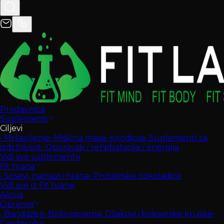
Prodavnica
Suplementi
Ciljevi
•
Mršavljenje
•
Mišićna masa
•
Kondicija
•
Suplementi za
izdržljivost
•
Oporavak / rehidratacija / energija
Vidi sve suplemente
Fit hrana
•
Sosevi, namazi i hrana
•
Proteinske čokoladice
Vidi sve iz Fit hrane
Akcija
Oprema
•
Bandažeri
•
Boks oprema
•
Džakovi i bokserske kruške
•
Garderoba