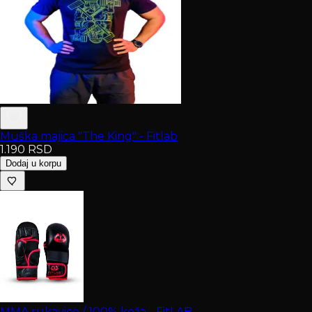
Muška majica "The King" - Fitlab
1.190
RSD
Dodaj u korpu
MMA rukavice / 100% koža - FitLAB