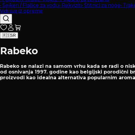
•
Šejkeri / Flašice za vodu
•
Rekviziti
•
Štitnici za noge
•
Trak
Vidi sve iz opreme
🇷🇸
SR
Rabeko
Rabeko se nalazi na samom vrhu kada se radi o nisko
od osnivanja 1997. godine kao belgijski porodični b
proizvodi kao idealna alternativa popularnim arom