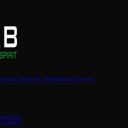
ljivost
•
Oporavak / rehidratacija / energija
arderoba
s rukavice