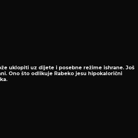
e uklopiti uz dijete i posebne režime ishrane. Još
ni. Ono što odlikuje Rabeko jesu hipokalorični
ka.