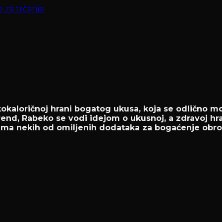
e za trčanje
kaloričnoj hrani bogatog ukusa, koja se odlično mož
rend, Rabeko se vodi idejom o ukusnoj, a zdravoj hra
ama nekih od omiljenih dodataka za bogaćenje obro