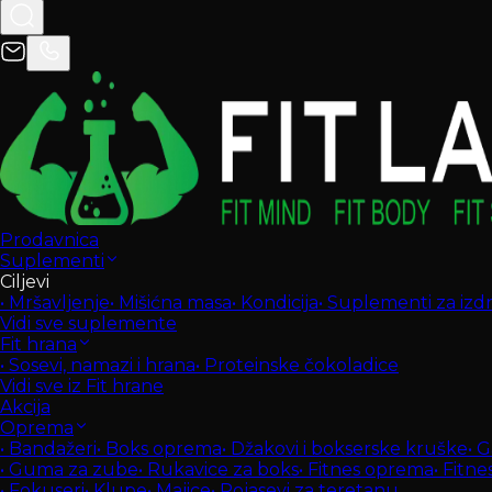
Prodavnica
Suplementi
Ciljevi
•
Mršavljenje
•
Mišićna masa
•
Kondicija
•
Suplementi za izdrž
Vidi sve suplemente
Fit hrana
•
Sosevi, namazi i hrana
•
Proteinske čokoladice
Vidi sve iz Fit hrane
Akcija
Oprema
•
Bandažeri
•
Boks oprema
•
Džakovi i bokserske kruške
•
G
•
Guma za zube
•
Rukavice za boks
•
Fitnes oprema
•
Fitne
•
Fokuseri
•
Klupe
•
Majice
•
Pojasevi za teretanu