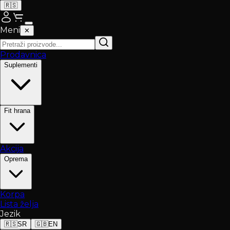
🇷🇸
Meni
✕
Prodavnica
Suplementi
Fit hrana
Akcija
Oprema
Korpa
Lista želja
Jezik
🇷🇸
SR
🇬🇧
EN