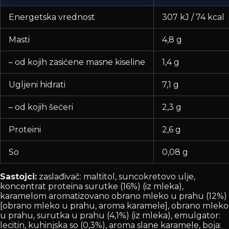
Energetska vrednost
307 kJ / 74 kcal
Masti
4,8 g
– od kojih zasićene masne kiseline
1,4 g
Ugljeni hidrati
7,1 g
– od kojih šećeri
2,3 g
Proteini
2,6 g
So
0,08 g
Sastojci:
zaslađivač: maltitol, suncokretovo ulje,
koncentrat proteina surutke (16%) (iz mleka),
karamelom aromatizovano obrano mleko u prahu (12%)
[obrano mleko u prahu, aroma karamele], obrano mleko
u prahu, surutka u prahu (4,1%) (iz mleka), emulgator:
lecitin, kuhinjska so (0,3%), aroma slane karamele, boja: