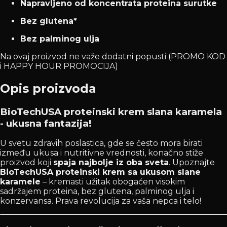
Napravljeno od koncentrata proteina surutke
Bez glutena*
Bez palminog ulja
Na ovaj proizvod ne važe dodatni popusti (PROMO KOD
i HAPPY HOUR PROMOCIJA)
Opis proizvoda
BioTechUSA proteinski krem slana karamela
- ukusna fantazija!
U svetu zdravih poslastica, gde se često mora birati
između ukusa i nutritivne vrednosti, konačno stiže
proizvod koji
spaja najbolje iz oba sveta
. Upoznajte
BioTechUSA proteinski krem sa ukusom slane
karamele
– kremasti užitak obogaćen visokim
sadržajem proteina, bez glutena, palminog ulja i
konzervansa. Prava revolucija za vaša nepca i telo!