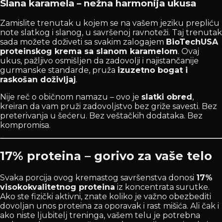
Slana karamela – nežna harmonija ukusa
Zamislite trenutak u kojem se na vašem jeziku prepliću
note slatkog i slanog, u savršenoj ravnoteži. Taj trenutak
sada možete doživeti sa svakim zalogajem
BioTechUSA
proteinskog krema sa slanom karamelom
. Ovaj
ukus, pažljivo osmišljen da zadovolji i najistančanije
gurmanske standarde, pruža
izuzetno bogat i
raskošan doživljaj
.
Nije reč o običnom namazu – ovo je
slatki obred
,
kreiran da vam pruži zadovoljstvo bez griže savesti. Bez
preterivanja u šećeru. Bez veštačkih dodataka. Bez
kompromisa.
17% proteina – gorivo za vaše telo
Svaka porcija ovog kremastog savršenstva donosi
17%
visokokvalitetnog proteina
iz koncentrata surutke.
Ako ste fizički aktivni, znate koliko je važno obezbediti
dovoljan unos proteina za oporavak i rast mišića. Ali čak i
ako niste ljubitelj treninga, vašem telu je potrebna