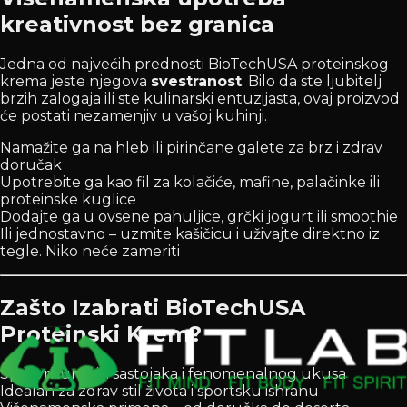
kreativnost bez granica
Jedna od najvećih prednosti BioTechUSA proteinskog
krema jeste njegova
svestranost
. Bilo da ste ljubitelj
brzih zalogaja ili ste kulinarski entuzijasta, ovaj proizvod
će postati nezamenjiv u vašoj kuhinji.
Namažite ga na hleb ili pirinčane galete za brz i zdrav
doručak
Upotrebite ga kao fil za kolačiće, mafine, palačinke ili
proteinske kuglice
Dodajte ga u ovsene pahuljice, grčki jogurt ili smoothie
Ili jednostavno – uzmite kašičicu i uživajte direktno iz
tegle. Niko neće zameriti
Zašto Izabrati BioTechUSA
Proteinski Krem?
Spoj vrhunskih sastojaka i fenomenalnog ukusa
Idealan za zdrav stil života i sportsku ishranu