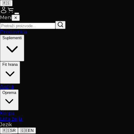
🇷🇸
Meni
✕
Prodavnica
Suplementi
Fit hrana
Akcija
Oprema
Korpa
Lista želja
Jezik
🇷🇸
SR
🇬🇧
EN