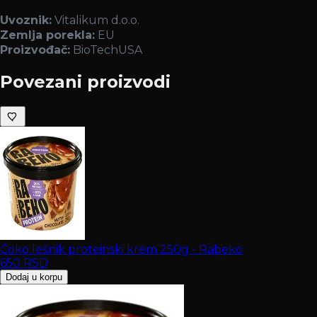
Uvoznik:
Vitalikum d.o.o.
Zemlja porekla:
EU
Proizvođač:
BioTechUSA
Povezani proizvodi
Čoko lešnik proteinski krem 250g - Rabeko
650
RSD
Dodaj u korpu