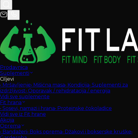
Prodavnica
Suplementi
Ciljevi
•
Mršavljenje
•
Mišićna masa
•
Kondicija
•
Suplementi za
izdržljivost
•
Oporavak / rehidratacija / energija
Vidi sve suplemente
Fit hrana
•
Sosevi, namazi i hrana
•
Proteinske čokoladice
Vidi sve iz Fit hrane
Akcija
Oprema
•
Bandažeri
•
Boks oprema
•
Džakovi i bokserske kruške
•
Garderoba