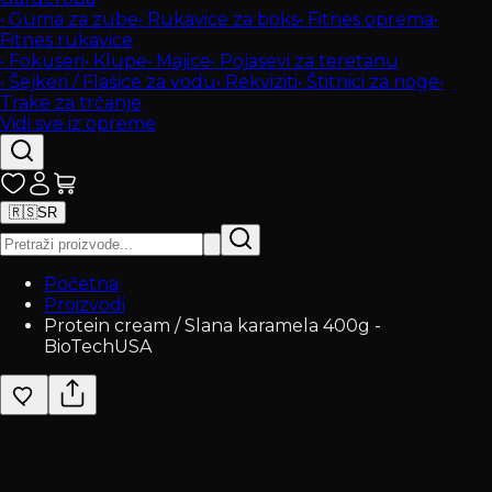
•
Guma za zube
•
Rukavice za boks
•
Fitnes oprema
•
Fitnes rukavice
•
Fokuseri
•
Klupe
•
Majice
•
Pojasevi za teretanu
•
Šejkeri / Flašice za vodu
•
Rekviziti
•
Štitnici za noge
•
Trake za trčanje
Vidi sve iz opreme
🇷🇸
SR
Početna
Proizvodi
Protein cream / Slana karamela 400g -
BioTechUSA