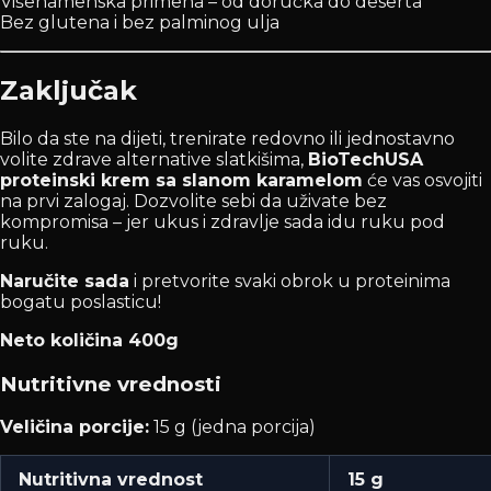
Višenamenska primena – od doručka do deserta
Bez glutena i bez palminog ulja
Zaključak
Bilo da ste na dijeti, trenirate redovno ili jednostavno
volite zdrave alternative slatkišima,
BioTechUSA
proteinski krem sa slanom karamelom
će vas osvojiti
na prvi zalogaj. Dozvolite sebi da uživate bez
kompromisa – jer ukus i zdravlje sada idu ruku pod
ruku.
Naručite sada
i pretvorite svaki obrok u proteinima
bogatu poslasticu!
Neto količina 400g
Nutritivne vrednosti
Veličina porcije:
15 g (jedna porcija)
Nutritivna vrednost
15 g