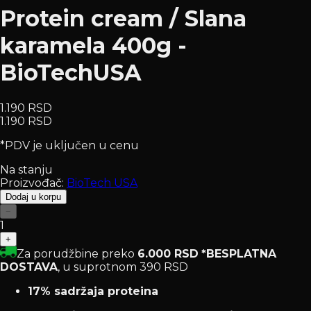
Protein cream / Slana
karamela 400g -
BioTechUSA
1.190 RSD
1.190 RSD
*PDV je uključen u cenu
Na stanju
Proizvođač:
BioTech USA
Dodaj u korpu
−
1
+
Za porudžbine preko
6.000 RSD
*BESPLATNA
DOSTAVA
, u suprotnom 390 RSD
17% sadržaja proteina