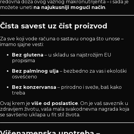
redovna doza ovog važnog makronutrijenta – i sada je
možete uneti
na najukusniji mogući način
.
Čista savest uz čist proizvod
Za sve koji vode računa o sastavu onoga što unose –
imamo sjajne vesti:
Bez glutena
– u skladu sa najstrožijim EU
propisima
Bez palminog ulja
– bezbedno za vas i ekološki
osvešćeno
Bez konzervansa
– prirodno i sveže, baš kako
treba
Ovaj krem je
više od poslastice
. On je vaš saveznik u
zdravijem životu, vaša mala svakodnevna nagrada koja
se savršeno uklapa u fit stil života.
Višenamenska upotreba –