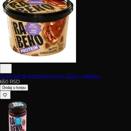
Čoko lešnik proteinski krem 250g - Rabeko
650
RSD
Dodaj u korpu