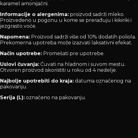
karamel amonijačni.
Informacije o alergenima:
proizvod sadrži mleko.
Proizvedeno u pogonu u kome se prerađuju i kikiriki i
jezgrasto voće.
Napomena:
Proizvod sadrži više od 10% dodatih poliola.
Prekomerna upotreba može izazvati laksativni efekat.
Način upotrebe:
Promešati pre upotrebe.
Uslovi čuvanja:
Čuvati na hladnom i suvom mestu.
Otvoren proizvod iskoristiti u roku od 4 nedelje.
Najbolje upotrebiti do kraja:
datuma označenog na
pakovanju.
Serija (L):
označeno na pakovanju.