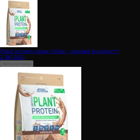
Plant protein vegan 450gr - Applied Nutrition™
2.190
RSD
Nema na stanju