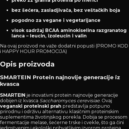
preko 22 grama proteina po merici
bez šećera, zasladjivača, bez veštačkih boja
pogodno za vegane i vegetarijance
visok sadržaj BCAA aminokiselina razgranatog
lanca – leucin, izoleucin i valin
Na ovaj proizvod ne važe dodatni popusti (PROMO KOD
i HAPPY HOUR PROMOCIJA)
Opis proizvoda
SMARTEIN Protein najnovije generacije iz
kvasca
SMARTEIN
je inovativni protein najnovije generacije
dobijen iz kvasca
Saccharomyces cerevisiae
. Ovaj
veganski proteinski prah
predstavlja potpuno
prirodnu i održivu alternativu klasičnim proteinskim
suplementima životinjskog porekla. Dobija se procesom
fermentacije melase, šećerne trske i cvekle, što ga čini
jedinstvenim i ekološki prihvatljivim izvorom proteina.