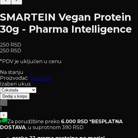
SMARTEIN Vegan Protein
30g - Pharma Intelligence
250 RSD
250 RSD
*PDV je uključen u cenu
Na stanju
Proizvođač:
Smartein
Izaberi ukus
Dodaj u korpu
−
1
+
Za porudžbine preko
6.000 RSD
*BESPLATNA
DOSTAVA
, u suprotnom 390 RSD