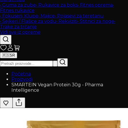
•
Guma za zube
•
Rukavice za boks
•
Fitnes oprema
•
Fitnes rukavice
•
Fokuseri
•
Klupe
•
Majice
•
Pojasevi za teretanu
•
Šejkeri / Flašice za vodu
•
Rekviziti
•
Štitnici za noge
•
Trake za trčanje
Vidi sve iz opreme
🇷🇸
SR
Početna
Proizvodi
SMARTEIN Vegan Protein 30g - Pharma
Intelligence