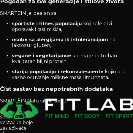
Pogodan za sve generacije i stilove života
SMARTEIN je idealan za:
sportiste i fitnes populaciju
koji žele brži
oporavak i rast mišića,
osobe sa alergijama ili intolerancijom
na
laktozu i gluten,
vegane i vegetarijance
kojima je potreban
kvalitetan biljni protein,
stariju populaciju i rekonvalescente
kojima je
važno očuvanje mišićne mase i imuniteta.
Čist sastav bez nepotrebnih dodataka
SMARTEIN Natural ne sadrži:
šećer
veštačke boje
zaslađivače