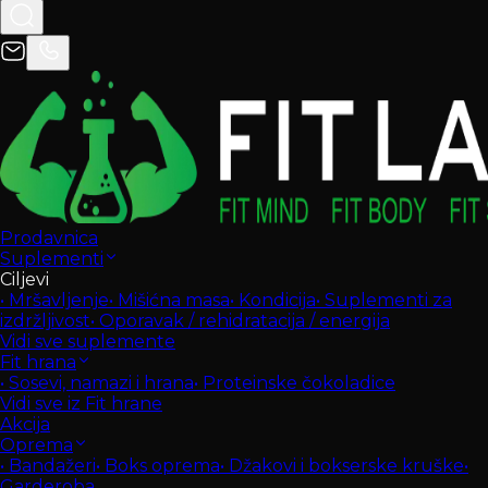
Prodavnica
Suplementi
Ciljevi
•
Mršavljenje
•
Mišićna masa
•
Kondicija
•
Suplementi za
izdržljivost
•
Oporavak / rehidratacija / energija
Vidi sve suplemente
Fit hrana
•
Sosevi, namazi i hrana
•
Proteinske čokoladice
Vidi sve iz Fit hrane
Akcija
Oprema
•
Bandažeri
•
Boks oprema
•
Džakovi i bokserske kruške
•
Garderoba