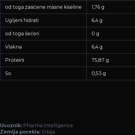
od toga zasićene masne kiseline
1,76 g
Ugljeni hidrati
6,4 g
od toga šećeri
0 g
Vlakna
6,4 g
Proteini
75,87 g
So
0,53 g
Uvoznik:
Pharma Intelligence
Zemlja porekla:
Srbija