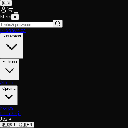
🇷🇸
Meni
✕
Prodavnica
Suplementi
Fit hrana
Akcija
Oprema
Korpa
Lista želja
Jezik
🇷🇸
SR
🇬🇧
EN