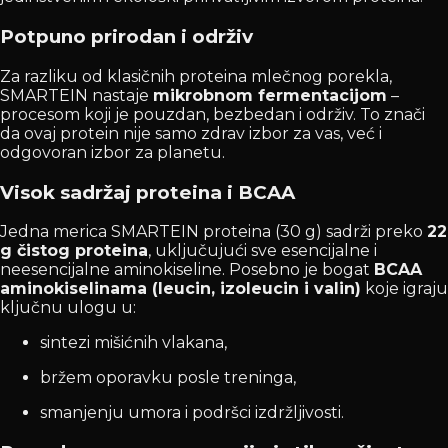
Potpuno prirodan i održiv
Za razliku od klasičnih proteina mlečnog porekla,
SMARTEIN nastaje
mikrobnom fermentacijom
–
procesom koji je pouzdan, bezbedan i održiv. To znači
da ovaj protein nije samo zdrav izbor za vas, već i
odgovoran izbor za planetu.
Visok sadržaj proteina i BCAA
Jedna merica SMARTEIN proteina (30 g) sadrži preko
22
g čistog proteina
, uključujući sve esencijalne i
neesencijalne aminokiseline. Posebno je bogat
BCAA
aminokiselinama (leucin, izoleucin i valin)
koje igraju
ključnu ulogu u:
sintezi mišićnih vlakana,
bržem oporavku posle treninga,
smanjenju umora i podršci izdržljivosti.