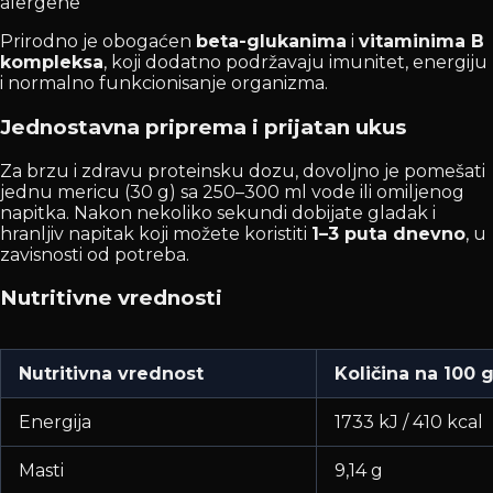
alergene
Prirodno je obogaćen
beta-glukanima
i
vitaminima B
kompleksa
, koji dodatno podržavaju imunitet, energiju
i normalno funkcionisanje organizma.
Jednostavna priprema i prijatan ukus
Za brzu i zdravu proteinsku dozu, dovoljno je pomešati
jednu mericu (30 g) sa 250–300 ml vode ili omiljenog
napitka. Nakon nekoliko sekundi dobijate gladak i
hranljiv napitak koji možete koristiti
1–3 puta dnevno
, u
zavisnosti od potreba.
Nutritivne vrednosti
Nutritivna vrednost
Količina na 100 
Energija
1733 kJ / 410 kcal
Masti
9,14 g