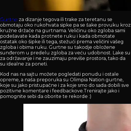
Gurtne
za dizanje tegova ili trake za teretanu se
obmotaju oko rukohvata sipke pa se šake provuku kroz
kružne držače na gurtnama. Veličinu oko zgloba sami
podešavate kada protnete ruku i kada obmotate
ostatak oko šipke ili tega, stežući prema veličini vašeg
zgloba i obima ruku. Gurtne su takodje obložene
sunđerom u predelu zgloba za veću udobnost. Lake su
za održavanje i ne zauzimaju previše prostora, tako da
su idealne za poneti.
Kod nas na sajtu možete pogledati ponudu i ostale
opreme, a naša preporuka su Olimpia Nation gurtne,
koje su jako pristupačne i za koje smo do sada dobili sve
pozitivne komentare i feedbackove.Trenirajte jako i
pomognite sebi da oborite te rekorde :)