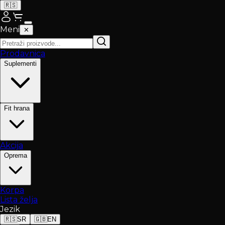
🇷🇸
Meni
✕
Prodavnica
Suplementi
Fit hrana
Akcija
Oprema
Korpa
Lista želja
Jezik
🇷🇸
SR
🇬🇧
EN