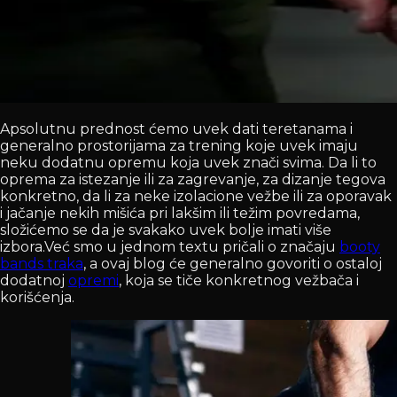
Apsolutnu prednost ćemo uvek dati teretanama i
generalno prostorijama za trening koje uvek imaju
neku dodatnu opremu koja uvek znači svima. Da li to
oprema za istezanje ili za zagrevanje, za dizanje tegova
konkretno, da li za neke izolacione vežbe ili za oporavak
i jačanje nekih mišića pri lakšim ili težim povredama,
složićemo se da je svakako uvek bolje imati više
izbora.Već smo u jednom textu pričali o značaju
booty
bands traka
, a ovaj blog će generalno govoriti o ostaloj
dodatnoj
opremi
, koja se tiče konkretnog vežbača i
korišćenja.