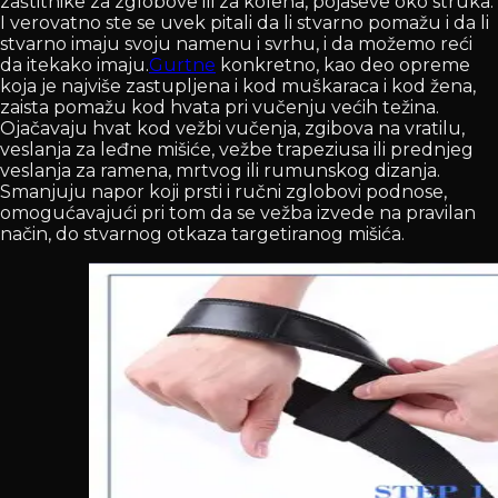
zaštitnike za zglobove ili za kolena, pojaseve oko struka.
I verovatno ste se uvek pitali da li stvarno pomažu i da li
stvarno imaju svoju namenu i svrhu, i da možemo reći
da itekako imaju.
Gurtne
konkretno, kao deo opreme
koja je najviše zastupljena i kod muškaraca i kod žena,
zaista pomažu kod hvata pri vučenju većih težina.
Ojačavaju hvat kod vežbi vučenja, zgibova na vratilu,
veslanja za leđne mišiće, vežbe trapeziusa ili prednjeg
veslanja za ramena, mrtvog ili rumunskog dizanja.
Smanjuju napor koji prsti i ručni zglobovi podnose,
omogućavajući pri tom da se vežba izvede na pravilan
način, do stvarnog otkaza targetiranog mišića.