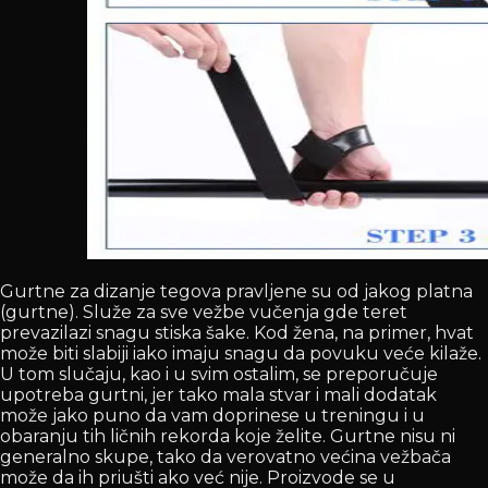
Gurtne za dizanje tegova pravljene su od jakog platna
(gurtne). Služe za sve vežbe vučenja gde teret
prevazilazi snagu stiska šake. Kod žena, na primer, hvat
može biti slabiji iako imaju snagu da povuku veće kilaže.
U tom slučaju, kao i u svim ostalim, se preporučuje
upotreba gurtni, jer tako mala stvar i mali dodatak
može jako puno da vam doprinese u treningu i u
obaranju tih ličnih rekorda koje želite. Gurtne nisu ni
generalno skupe, tako da verovatno većina vežbača
može da ih priušti ako već nije. Proizvode se u