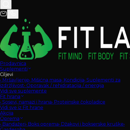
Prodavnica
Suplementi
Ciljevi
•
Mršavljenje
•
Mišićna masa
•
Kondicija
•
Suplementi za
izdržljivost
•
Oporavak / rehidratacija / energija
Vidi sve suplemente
Fit hrana
•
Sosevi, namazi i hrana
•
Proteinske čokoladice
Vidi sve iz Fit hrane
Akcija
Oprema
•
Bandažeri
•
Boks oprema
•
Džakovi i bokserske kruške
•
Garderoba