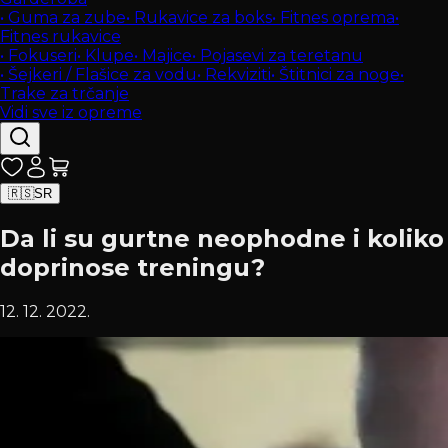
•
Guma za zube
•
Rukavice za boks
•
Fitnes oprema
•
Fitnes rukavice
•
Fokuseri
•
Klupe
•
Majice
•
Pojasevi za teretanu
•
Šejkeri / Flašice za vodu
•
Rekviziti
•
Štitnici za noge
•
Trake za trčanje
Vidi sve iz opreme
🇷🇸
SR
Da li su gurtne neophodne i koliko
doprinose treningu?
12. 12. 2022.