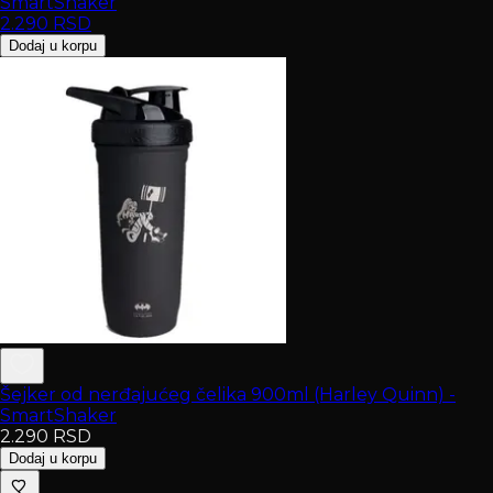
SmartShaker
2.290
RSD
Dodaj u korpu
Šejker od nerđajućeg čelika 900ml (Harley Quinn) -
SmartShaker
2.290
RSD
Dodaj u korpu