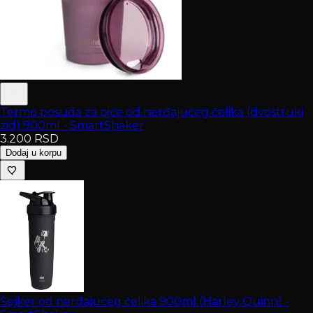
Termo posuda za piće od nerđajućeg čelika (dvostruki
zid) 900ml - SmartShaker
3.200
RSD
Dodaj u korpu
Šejker od nerđajućeg čelika 900ml (Harley Quinn) -