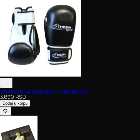
Rukavice za boks skaj - Thema sport
3.890
RSD
Dodaj u korpu