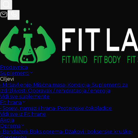
Prodavnica
Suplementi
Ciljevi
•
Mršavljenje
•
Mišićna masa
•
Kondicija
•
Suplementi za
izdržljivost
•
Oporavak / rehidratacija / energija
Vidi sve suplemente
Fit hrana
•
Sosevi, namazi i hrana
•
Proteinske čokoladice
Vidi sve iz Fit hrane
Akcija
Oprema
•
Bandažeri
•
Boks oprema
•
Džakovi i bokserske kruške
•
Garderoba