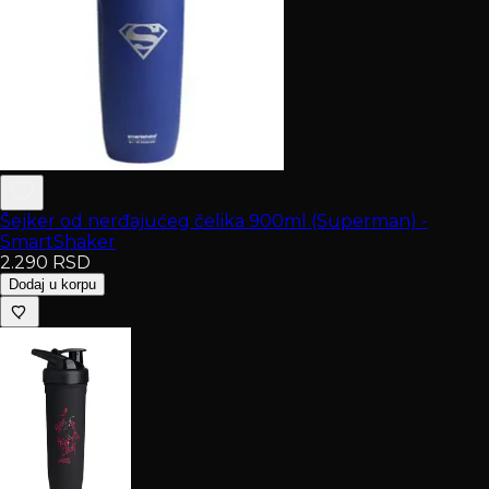
Šejker od nerđajućeg čelika 900ml (Superman) -
SmartShaker
2.290
RSD
Dodaj u korpu