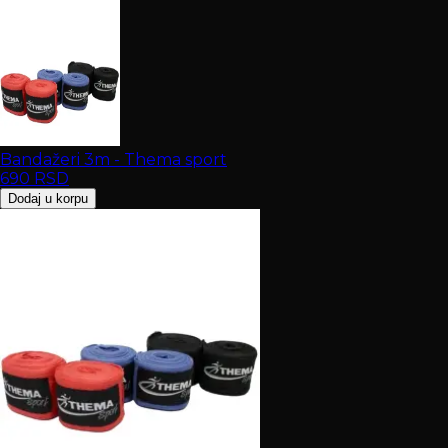
Bandažeri 3m - Thema sport
690
RSD
Dodaj u korpu