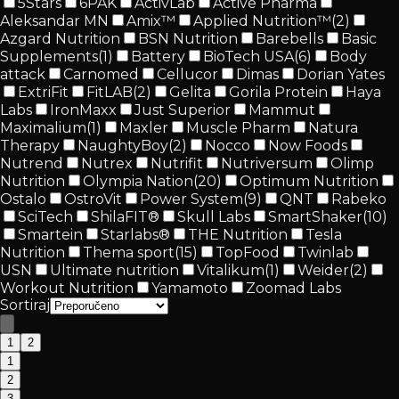
5Stars
6PAK
ActivLab
Active Pharma
Aleksandar MN
Amix™
Applied Nutrition™
(
2
)
Azgard Nutrition
BSN Nutrition
Barebells
Basic
Supplements
(
1
)
Battery
BioTech USA
(
6
)
Body
attack
Carnomed
Cellucor
Dimas
Dorian Yates
ExtriFit
FitLAB
(
2
)
Gelita
Gorila Protein
Haya
Labs
IronMaxx
Just Superior
Mammut
Maximalium
(
1
)
Maxler
Muscle Pharm
Natura
Therapy
NaughtyBoy
(
2
)
Nocco
Now Foods
Nutrend
Nutrex
Nutrifit
Nutriversum
Olimp
Nutrition
Olympia Nation
(
20
)
Optimum Nutrition
Ostalo
OstroVit
Power System
(
9
)
QNT
Rabeko
SciTech
ShilaFIT®
Skull Labs
SmartShaker
(
10
)
Smartein
Starlabs®
THE Nutrition
Tesla
Nutrition
Thema sport
(
15
)
TopFood
Twinlab
USN
Ultimate nutrition
Vitalikum
(
1
)
Weider
(
2
)
Workout Nutrition
Yamamoto
Zoomad Labs
Sortiraj
1
2
1
2
3