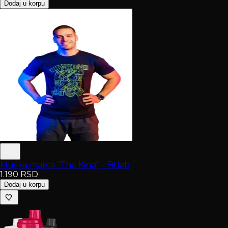
Dodaj u korpu
Muška majica "The King" - Fitlab
1.190
RSD
Dodaj u korpu