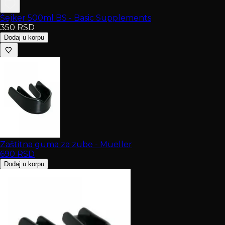
Šejker 500ml BS - Basic Supplements
350
RSD
Dodaj u korpu
Zaštitna guma za zube - Mueller
690
RSD
Dodaj u korpu