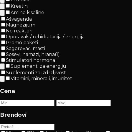
Kreatini
Amino kiseline
Ašvaganda
Magnezijum
No reaktori
Oporavak / rehidratacija / energija
Promo paketi
Sagorevači masti
Sosevi, namazi, hrana
(
1
)
Stimulatori hormona
Suplementi za energiju
Suplementi za izdržljivost
Vitamini, minerali, imunitet
Cena
-
Brendovi