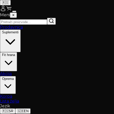
🇷🇸
Meni
✕
Prodavnica
Suplementi
Fit hrana
Akcija
Oprema
Korpa
Lista želja
Jezik
🇷🇸
SR
🇬🇧
EN