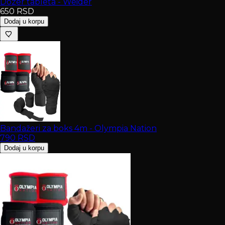
Dozer tableta - Weider
650
RSD
Dodaj u korpu
Bandažeri za boks 4m - Olympia Nation
790
RSD
Dodaj u korpu