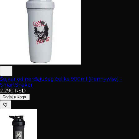
Šejker od nerđajućeg čelika 900ml (Pennywise) -
SmartShaker
2.290
RSD
Dodaj u korpu