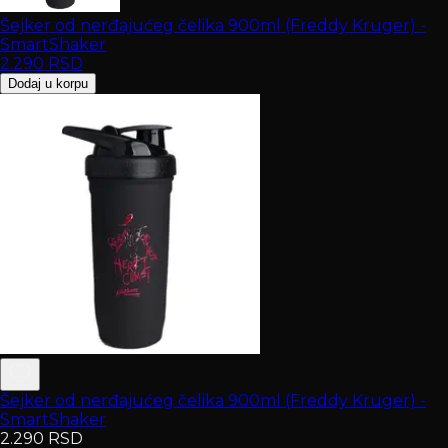
Šejker od nerđajućeg čelika 900ml (Freddy Kruger) -
SmartShaker
2.290
RSD
Dodaj u korpu
Šejker od nerđajućeg čelika 900ml (Freddy Kruger) -
SmartShaker
2.290
RSD