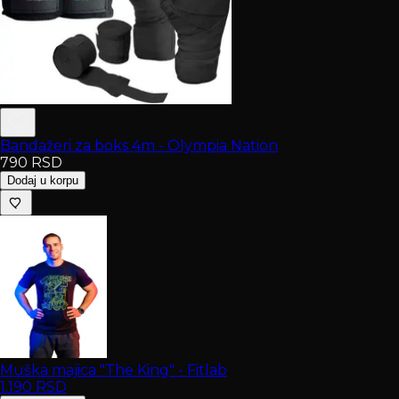
Bandažeri za boks 4m - Olympia Nation
790
RSD
Dodaj u korpu
Muška majica "The King" - Fitlab
1.190
RSD