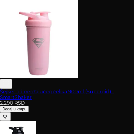
Šejker od nerđajućeg čelika 900ml (Supergirl) -
SmartShaker
2.290
RSD
Dodaj u korpu