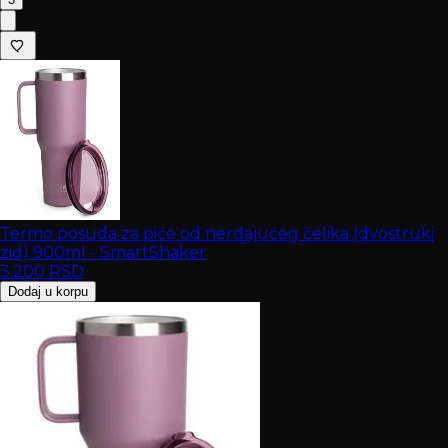
Termo posuda za piće od nerđajućeg čelika (dvostruki
zid) 900ml - SmartShaker
3.200
RSD
Dodaj u korpu