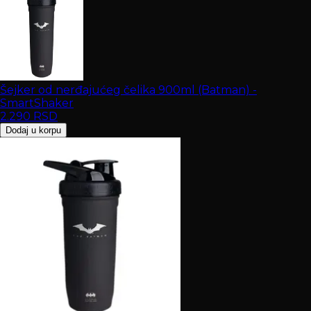
Šejker od nerđajućeg čelika 900ml (Batman) -
SmartShaker
2.290
RSD
Dodaj u korpu