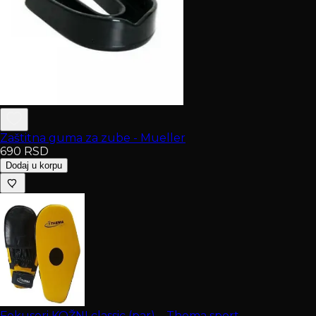
Zaštitna guma za zube - Mueller
690
RSD
Dodaj u korpu
Fokuseri KOŽNI classic (par) – Thema sport