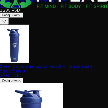
Šejker od nerđajućeg čelika 900ml (Joker) -
SmartShaker
2.290
RSD
Dodaj u korpu
Šejker od nerđajućeg čelika 900ml (Superman) -
SmartShaker
2.290
RSD
Dodaj u korpu