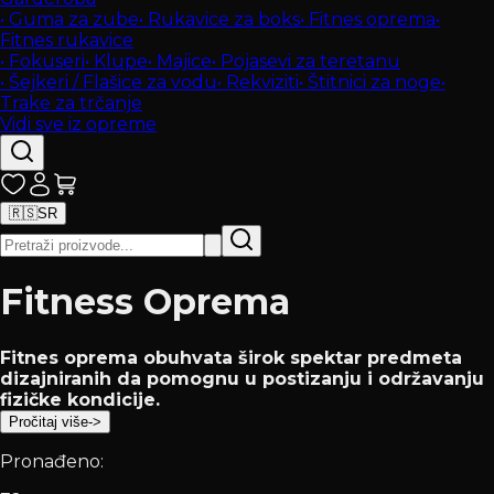
•
Guma za zube
•
Rukavice za boks
•
Fitnes oprema
•
Fitnes rukavice
•
Fokuseri
•
Klupe
•
Majice
•
Pojasevi za teretanu
•
Šejkeri / Flašice za vodu
•
Rekviziti
•
Štitnici za noge
•
Trake za trčanje
Vidi sve iz opreme
🇷🇸
SR
Fitness Oprema
Fitnes oprema obuhvata širok spektar predmeta
dizajniranih da pomognu u postizanju i održavanju
fizičke kondicije.
Pročitaj više
->
Pronađeno: