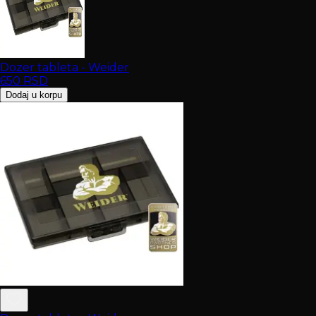
Dozer tableta - Weider
650
RSD
Dodaj u korpu