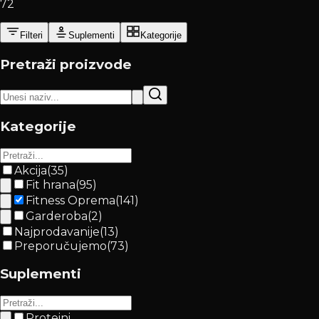
72
Filteri
Suplementi
Kategorije
Pretraži proizvode
Kategorije
Akcija
(
35
)
Fit hrana
(
95
)
Fitness Oprema
(
141
)
Garderoba
(
2
)
Najprodavanije
(
13
)
Preporučujemo
(
73
)
Suplementi
Proteini