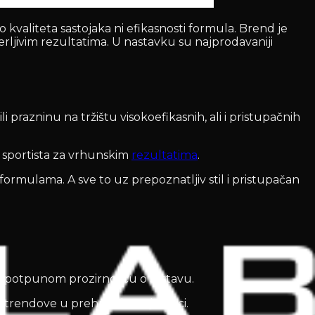
 kvaliteta sastojaka ni efikasnosti formula. Brend je
ljivim rezultatima. U nastavku su najprodavaniji
 prazninu na tržištu visokoefikasnih, ali i pristupačnih
e sportista za vrhunskim
rezultatima
.
 formulama. A sve to uz prepoznatljiv stil i pristupačan
azi s potpunom prozirnošću o sastavu.
a i trendove u prehrambenoj nauci.