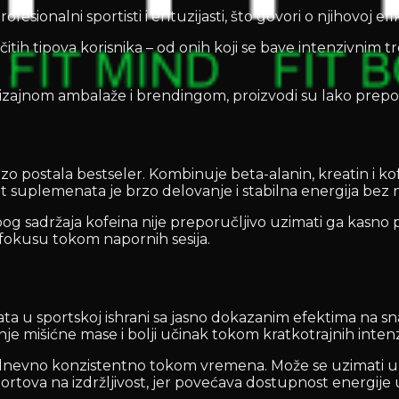
sionalni sportisti i entuzijasti, što govori o njihovoj efi
čitih tipova korisnika – od onih koji se bave intenzivni
 dizajnom ambalaže i brendingom, proizvodi su lako prep
o postala bestseler. Kombinuje beta-alanin, kreatin i kof
t suplemenata je brzo delovanje i stabilna energija bez
sadržaja kofeina nije preporučljivo uzimati ga kasno popo
i fokusu tokom napornih sesija.
ata u sportskoj ishrani sa jasno dokazanim efektima na s
nje mišićne mase i bolji učinak tokom kratkotrajnih inten
g dnevno konzistentno tokom vremena. Može se uzimati u b
ortova na izdržljivost, jer povećava dostupnost energije