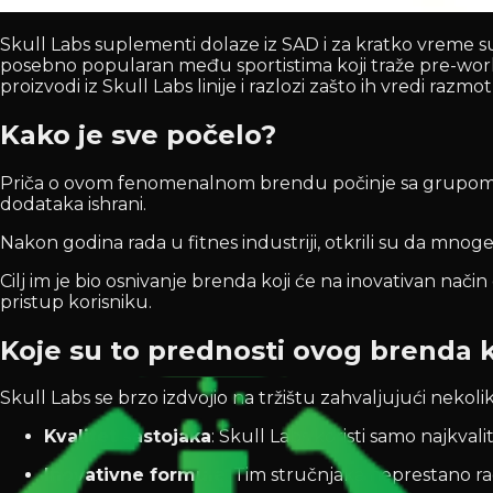
Skull Labs suplementi dolaze iz SAD i za kratko vreme su
posebno popularan među sportistima koji traže pre-worko
proizvodi iz Skull Labs linije i razlozi zašto ih vredi razmotr
Kako je sve počelo?
Priča o ovom fenomenalnom brendu počinje sa grupom strast
dodataka ishrani.
Nakon godina rada u fitnes industriji, otkrili su da mn
Cilj im je bio osnivanje brenda koji će na inovativan nači
pristup korisniku.
Koje su to prednosti ovog brenda koj
Skull Labs se brzo izdvojio na tržištu zahvaljujući nekolik
Kvalitet sastojaka
: Skull Labs koristi samo najkval
Inovativne formule
: Tim stručnjaka neprestano ra