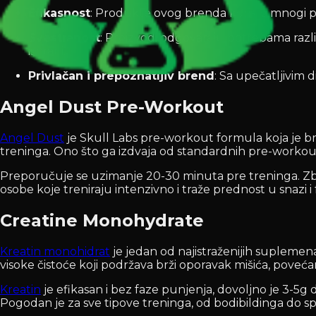
Efikasnost
: Produkte ovog brenda koriste mnogi profe
Svestranost
: Proizvodi odgovaraju potrebama razli
ishrani.
Privlačan i prepoznatljiv brend
: Sa upečatljivim
Angel Dust Pre-Workout
Angel Dust
je Skull Labs pre-workout formula koja je brz
treninga. Ono što ga izdvaja od standardnih pre-workou
Preporučuje se uzimanje 20-30 minuta pre treninga. Zbog 
osobe koje treniraju intenzivno i traže prednost u snazi 
Creatine Monohydrate
Kreatin monohidrat
je jedan od najistraženijih suplemen
visoke čistoće koji podržava brži oporavak mišića, poveća
Kreatin
je efikasan i bez faze punjenja, dovoljno je 3-5
Pogodan je za sve tipove treninga, od bodibildinga do sp