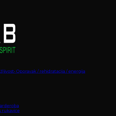
ljivost
•
Oporavak / rehidratacija / energija
arderoba
s rukavice