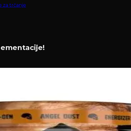
e za trčanje
lementacije!