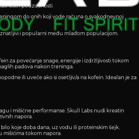
kasnosti i pouzdanosti.
m treningom do onih koji vode računa o svakodnevnoj
oznatljivi i popularni među mlađom populacijom.
ein za povećanje snage, energije i izdržljivosti tokom
 naglih padova nakon treninga.
dne ili uveče ako si osetljiv/a na kofein. Idealan je za
nagu i mišićne performanse. Skull Labs nudi kreatin
zivnih napora.
ilo koje doba dana, uz vodu ili proteinskim šejk.
 u mišićima tokom napora.