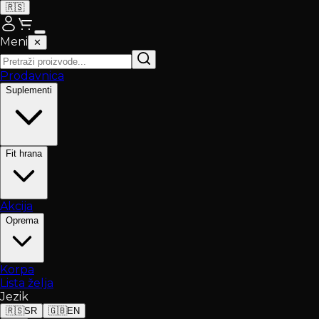
🇷🇸
Meni
✕
Prodavnica
Suplementi
Fit hrana
Akcija
Oprema
Korpa
Lista želja
Jezik
🇷🇸
SR
🇬🇧
EN