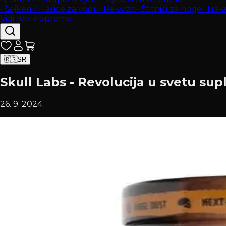
•
Šejkeri / Flašice za vodu
•
Rekviziti
•
Štitnici za noge
•
Trak
Vidi sve iz opreme
🇷🇸
SR
Skull Labs - Revolucija u svetu sup
26. 9. 2024.