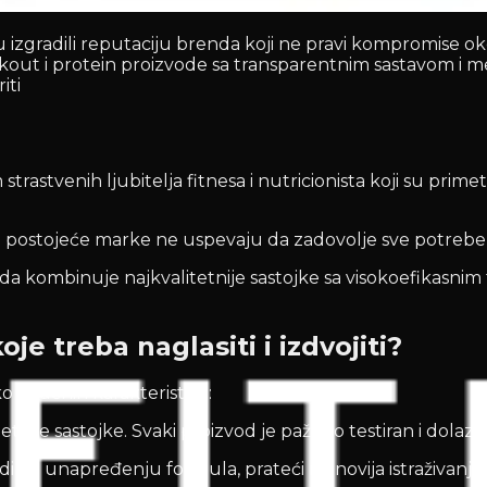
 izgradili reputaciju brenda koji ne pravi kompromise oko
ut i protein proizvode sa transparentnim sastavom i mer
iti
venih ljubitelja fitnesa i nutricionista koji su primetili
oge postojeće marke ne uspevaju da zadovolje sve potreb
n da kombinuje najkvalitetnije sastojke sa visokoefikasnim
e treba naglasiti i izdvojiti?
o ključnih karakteristika:
itetnije sastojke. Svaki proizvod je pažljivo testiran i dol
di na unapređenju formula, prateći najnovija istraživanj