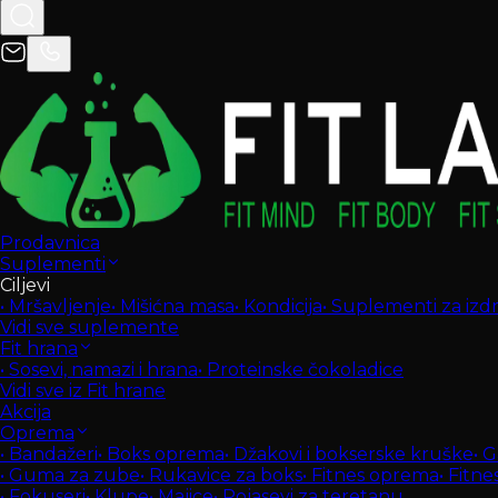
Prodavnica
Suplementi
Ciljevi
•
Mršavljenje
•
Mišićna masa
•
Kondicija
•
Suplementi za izdrž
Vidi sve suplemente
Fit hrana
•
Sosevi, namazi i hrana
•
Proteinske čokoladice
Vidi sve iz Fit hrane
Akcija
Oprema
•
Bandažeri
•
Boks oprema
•
Džakovi i bokserske kruške
•
G
•
Guma za zube
•
Rukavice za boks
•
Fitnes oprema
•
Fitne
•
Fokuseri
•
Klupe
•
Majice
•
Pojasevi za teretanu