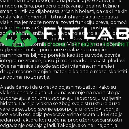
vlaknima može takodje i unaprediti opšte zdravlje na
mnogo načina, pomoći u održavanju idealne težine i
smanjiti rizik od dijabetesa, srčanih bolesti, pa čak i nekih
vrsta raka. Pomenuti i bitnost ishrane koja je bogata
vlaknima jer može normalizovati funkciju creva, pomoći
u kontroli nivoa šećera u krvi, pomoći u postizanju
zdrave težine, snižavanju nivoa holesterola i imati druge
koristi za zdravlje srca, poput snižavanja krvnog pritiska i
raznih inflamatornih procesa. Vlakna su vrsta složenih
ugljenih hidrata i prirodno se nalaze u mnogim
namirnicama biljnog porekla kao što su voće, povrće,
integralne žitarice, pasulj i mahunarke, orašasti plodovi.
Ove namirnice takođe sadrže i vitamine, minerale i
druge moćne hranjive materije koje telo može iskoristiti
za optimalno zdravlje.
A sada ćemo i da ukratko objasnimo zašto i kako su
vlakna bitna. Vlakna utiču na varenje na način što ga
usporavaju, a pritom usporavaju i apsorpciju ugljenih
hidrata. Tačnije, vlakna se zbog svoje strukture duže
vare pa se, zbog sporije apsorpcije u krvotok, sporije i
bez većih oscilacija povećava visina šećera u krvi što je
jedan od faktora koji utiče na produžen osećaj sitosti i
odgađanje osećaja gladi. Takodje, ako ne i najbitnija