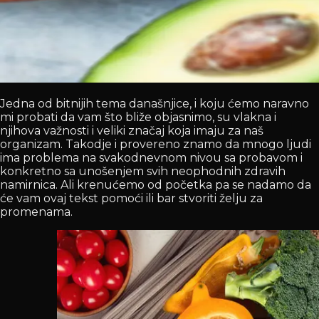
Jedna od bitnijih tema današnjice, i koju ćemo naravno
mi probati da vam što bliže objasnimo, su vlakna i
njihova važnosti i veliki značaj koja imaju za naš
organizam. Takodje i provereno znamo da mnogo ljudi
ima problema na svakodnevnom nivou sa probavom i
konkretno sa unošenjem svih neophodnih zdravih
namirnica. Ali krenućemo od početka pa se nadamo da
će vam ovaj tekst pomoći ili bar stvoriti želju za
promenama.