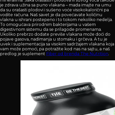
mineralima. Šaka orašastih plodova ili suvog voća takođe
je zdrava užina sa puno vlakana – mada imajte na umu
da su orašasti plodovi i sušeno voće visokokalorični pa
vodite računa. Naš savet je da povećavate količinu
vlakna u ishrani postepeno i to tokom nekoliko nedelja.
To omogućava prirodnim bakterijama u vašem
digestivnom sistemu da se prilagode promenama.
Ukoliko prebrzo dodate previše vlakana može doći do
pojave gasova, nadimanja u stomaku i grčeva. A tu je
uvek i suplementacija sa visokim sadržajem vlakana koja
vam može pomoći, pa potražite kod nas na sajtu, a naš
predlog je suplement
Fiber od brenda The Nutrition
.