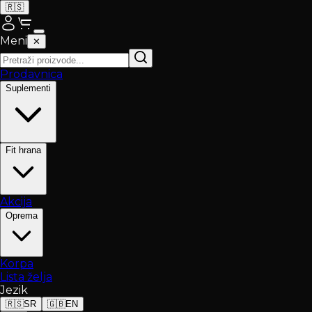
🇷🇸
Meni
✕
Prodavnica
Suplementi
Fit hrana
Akcija
Oprema
Korpa
Lista želja
Jezik
🇷🇸
SR
🇬🇧
EN