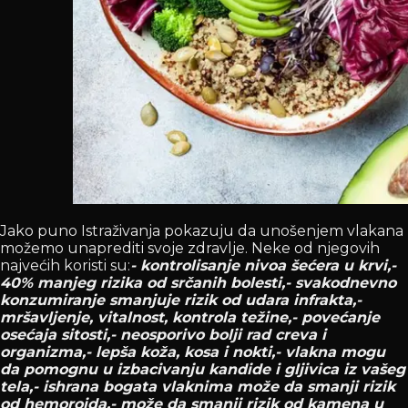
Jako puno Istraživanja pokazuju da unošenjem vlakana
možemo unaprediti svoje zdravlje. Neke od njegovih
najvećih koristi su:
- kontrolisanje nivoa šećera u krvi,
-
40% manjeg rizika od srčanih bolesti,- svakodnevno
konzumiranje smanjuje rizik od udara infrakta,-
mršavljenje, vitalnost, kontrola težine,- povećanje
osećaja sitosti,- neosporivo bolji rad creva i
organizma,- lepša koža, kosa i nokti,- vlakna mogu
da pomognu u izbacivanju kandide i gljivica iz vašeg
tela,- ishrana bogata vlaknima može da smanji rizik
od hemoroida,- može da smanji rizik od kamena u