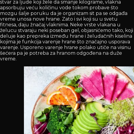
stvar za ljude koji žele da smanje kilograme, vlakna
apsorbuju veću količinu vode tokom probave što
mozgu šalje poruku da je organizam sit pa se odgađa
vreme unosa nove hrane. Zato i svi koji su u svetu
fitnesa, daju žnačaj vlaknima. Neke vrste vlakana u
želucu stvaraju neki poseban gel, objasnićemo tako, koji
deluje kao prepreka između hrane i želudačnih kiselina
kojima je funkcija varenje hrane što značajno usporava
varenje. Usporeno varenje hrane polako utiče na visinu
šećera pa je potreba za hranom odgođena na duže
vreme.