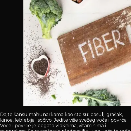
Dajte šansu mahunarkama kao što su: pasulj, grašak,
kinoa, leblebija i sočivo. Jedite više svežeg voća i povrća.
Voće i povrće je bogato vlaknima, vitaminima i