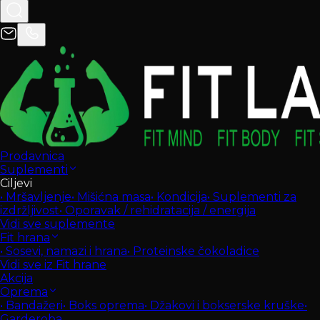
Prodavnica
Suplementi
Ciljevi
•
Mršavljenje
•
Mišićna masa
•
Kondicija
•
Suplementi za
izdržljivost
•
Oporavak / rehidratacija / energija
Vidi sve suplemente
Fit hrana
•
Sosevi, namazi i hrana
•
Proteinske čokoladice
Vidi sve iz Fit hrane
Akcija
Oprema
•
Bandažeri
•
Boks oprema
•
Džakovi i bokserske kruške
•
Garderoba