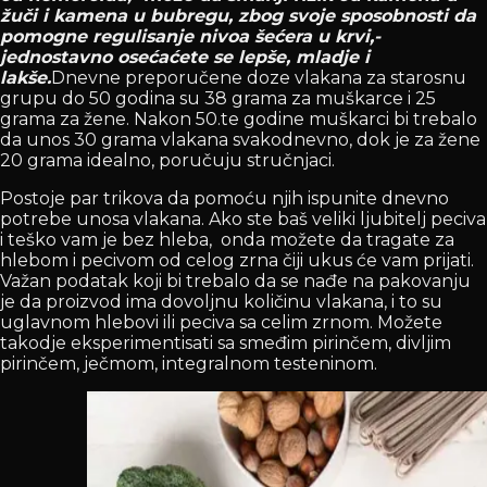
žuči i kamena u bubregu, zbog svoje sposobnosti da
pomogne regulisanje nivoa šećera u krvi,-
jednostavno osećaćete se lepše, mladje i
lakše.
Dnevne preporučene doze vlakana za starosnu
grupu do 50 godina su 38 grama za muškarce i 25
grama za žene. Nakon 50.te godine muškarci bi trebalo
da unos 30 grama vlakana svakodnevno, dok je za žene
20 grama idealno, poručuju stručnjaci.
Postoje par trikova da pomoću njih ispunite dnevno
potrebe unosa vlakana. Ako ste baš veliki ljubitelj peciva
i teško vam je bez hleba, onda možete da tragate za
hlebom i pecivom od celog zrna čiji ukus će vam prijati.
Važan podatak koji bi trebalo da se nađe na pakovanju
je da proizvod ima dovoljnu količinu vlakana, i to su
uglavnom hlebovi ili peciva sa celim zrnom. Možete
takodje eksperimentisati sa smeđim pirinčem, divljim
pirinčem, ječmom, integralnom testeninom.