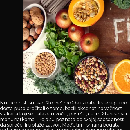
Nutricionisti su, kao što već možda i znate ili ste sigurno
dosta puta pročitali o tome, bacili akcenat na važnost
vlakana koji se nalaze u voću, povrću, celim žitaricama i
mahunarkama, i koja su poznata po svojoj sposobnosti
da spreče ili ublaže zatvor. Međutim, ishrana bogata