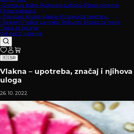
•
Guma za zube
•
Rukavice za boks
•
Fitnes oprema
•
Fitnes rukavice
•
Fokuseri
•
Klupe
•
Majice
•
Pojasevi za teretanu
•
Šejkeri / Flašice za vodu
•
Rekviziti
•
Štitnici za noge
•
Trake za trčanje
Vidi sve iz opreme
🇷🇸
SR
Vlakna – upotreba, značaj i njihova
uloga
26. 10. 2022.