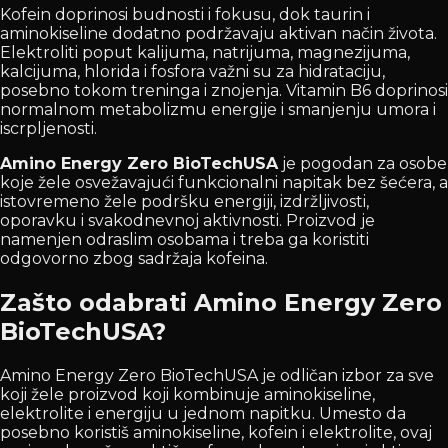
Kofein doprinosi budnosti i fokusu, dok taurin i
aminokiseline dodatno podržavaju aktivan način života.
Elektroliti poput kalijuma, natrijuma, magnezijuma,
kalcijuma, hlorida i fosfora važni su za hidrataciju,
posebno tokom treninga i znojenja. Vitamin B6 doprinosi
normalnom metabolizmu energije i smanjenju umora i
iscrpljenosti.
Amino Energy Zero BioTechUSA
je pogodan za osobe
koje žele osvežavajući funkcionalni napitak bez šećera, a
istovremeno žele podršku energiji, izdržljivosti,
oporavku i svakodnevnoj aktivnosti. Proizvod je
namenjen odraslim osobama i treba ga koristiti
odgovorno zbog sadržaja kofeina.
Zašto odabrati Amino Energy Zero
BioTechUSA?
Amino Energy Zero BioTechUSA je odličan izbor za sve
koji žele proizvod koji kombinuje aminokiseline,
elektrolite i energiju u jednom napitku. Umesto da
posebno koristiš aminokiseline, kofein i elektrolite, ovaj