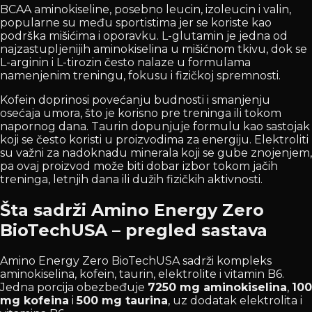
BCAA aminokiseline, posebno leucin, izoleucin i valin,
popularne su među sportistima jer se koriste kao
podrška mišićima i oporavku. L-glutamin je jedna od
najzastupljenijih aminokiselina u mišićnom tkivu, dok se
L-arginin i L-tirozin često nalaze u formulama
namenjenim treningu, fokusu i fizičkoj spremnosti.
Kofein doprinosi povećanju budnosti i smanjenju
osećaja umora, što je korisno pre treninga ili tokom
napornog dana. Taurin dopunjuje formulu kao sastojak
koji se često koristi u proizvodima za energiju. Elektroliti
su važni za nadoknadu minerala koji se gube znojenjem,
pa ovaj proizvod može biti dobar izbor tokom jačih
treninga, letnjih dana ili dužih fizičkih aktivnosti.
Šta sadrži Amino Energy Zero
BioTechUSA – pregled sastava
Amino Energy Zero BioTechUSA sadrži kompleks
aminokiselina, kofein, taurin, elektrolite i vitamin B6.
Jedna porcija obezbeđuje
7250 mg aminokiselina
,
100
mg kofeina
i
500 mg taurina
, uz dodatak elektrolita i