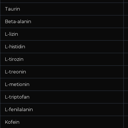
Taurin
Beta-alanin
L-lizin
L-histidin
L-tirozin
L-treonin
L-metionin
L-triptofan
L-fenilalanin
Kofein