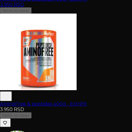
3.950
RSD
Nema na stanju
AminoFree & peptides 400g - ExtriFit
3.950
RSD
Nema na stanju