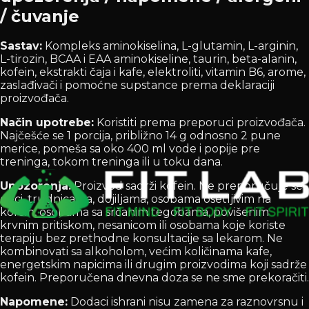
/ čuvanje
Sastav:
Kompleks aminokiselina, L-glutamin, L-arginin,
L-tirozin, BCAA i EAA aminokiseline, taurin, beta-alanin,
kofein, ekstrakti čaja i kafe, elektroliti, vitamin B6, arome,
zaslađivači i pomoćne supstance prema deklaraciji
proizvođača.
Način upotrebe:
Koristiti prema preporuci proizvođača.
Najčešće se 1 porcija, približno 14 g odnosno 2 pune
merice, pomeša sa oko 400 ml vode i popije pre
treninga, tokom treninga ili u toku dana.
Upozorenja:
Proizvod sadrži kofein. Ne preporučuje se
deci, trudnicama, dojiljama, osobama osetljivim na
kofein, osobama sa srčanim tegobama, povišenim
krvnim pritiskom, nesanicom ili osobama koje koriste
terapiju bez prethodne konsultacije sa lekarom. Ne
kombinovati sa alkoholom, većim količinama kafe,
energetskim napicima ili drugim proizvodima koji sadrže
kofein. Preporučena dnevna doza se ne sme prekoračiti.
Napomene:
Dodaci ishrani nisu zamena za raznovrsnu i