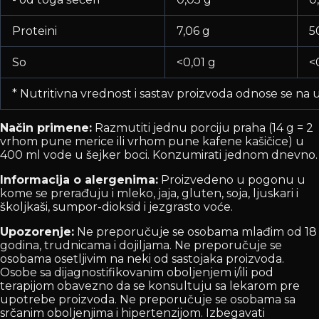
Proteini
7,06 g
5
So
<0,01 g
<
* Nutritivna vrednost i sastav proizvoda odnose se n
Način primene:
Razmutiti jednu porciju praha (14 g = 2
vrhom pune merice ili vrhom pune kafene kašičice) u
400 ml vode u šejker boci. Konzumirati jednom dnevno.
Informacija o alergenima:
Proizvedeno u pogonu u
kome se prerađuju i mleko, jaja, gluten, soja, ljuskari i
školjkaši, sumpor-dioksid i jezgrasto voće.
Upozorenje:
Ne preporučuje se osobama mlađim od 18
godina, trudnicama i dojiljama. Ne preporučuje se
osobama osetljivim na neki od sastojaka proizvoda.
Osobe sa dijagnostifikovanim oboljenjem i/ili pod
terapijom obavezno da se konsultuju sa lekarom pre
upotrebe proizvoda. Ne preporučuje se osobama sa
srčanim oboljenjima i hipertenzijom. Izbegavati