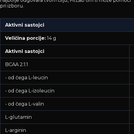
najbolje odgovara tvom cilju, FitLab tim ti može pomoći
pri izboru.
Aktivni sastojci
Veličina porcije:
14 g
Aktivni sastojci
BCAA 2:1:1
- od čega L-leucin
- od čega L-izoleucin
- od čega L-valin
L-glutamin
L-arginin