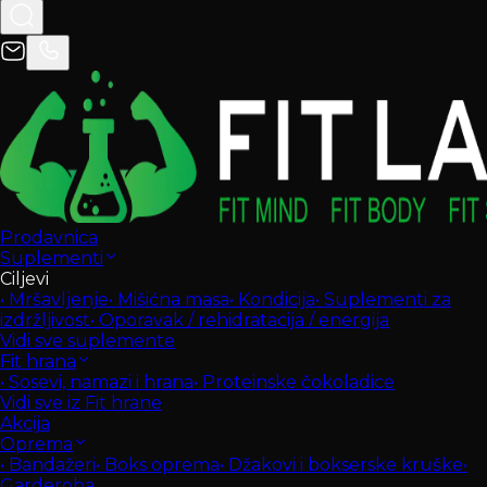
Prodavnica
Suplementi
Ciljevi
•
Mršavljenje
•
Mišićna masa
•
Kondicija
•
Suplementi za
izdržljivost
•
Oporavak / rehidratacija / energija
Vidi sve suplemente
Fit hrana
•
Sosevi, namazi i hrana
•
Proteinske čokoladice
Vidi sve iz Fit hrane
Akcija
Oprema
•
Bandažeri
•
Boks oprema
•
Džakovi i bokserske kruške
•
Garderoba