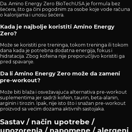
Da. Amino Energy Zero BioTechUSA je formula bez
šećera, što ga čini pogodnim za osobe koje vode računa
o kalorijama i unosu šećera.
Kada je najbolje koristiti Amino Energy
Zero?
Može se koristiti pre treninga, tokom treninga ili tokom
dana kada je potrebna dodatna energija, fokus i
hidratacija. Zbog kofeina nije preporučljivo koristiti ga
pred spavanje.
Da li Amino Energy Zero može da zameni
pre-workout?
Može biti blaža i osvežavajuća alternativa pre-workout
suplementima jer sadrži kofein, taurin, beta-alanin,
arginin i tirozin. Ipak, nije isto što i snažan pre-workout
proizvod sa većim dozama aktivnih sastojaka.
Sastav / način upotrebe /
upozorenja / napomene / alergeni