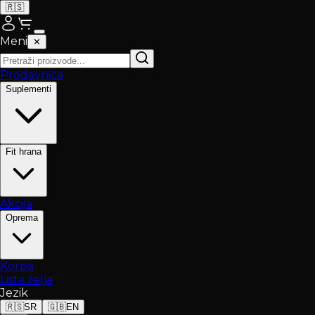
🇷🇸
Meni
✕
Prodavnica
Suplementi
Fit hrana
Akcija
Oprema
Korpa
Lista želja
Jezik
🇷🇸
SR
🇬🇧
EN