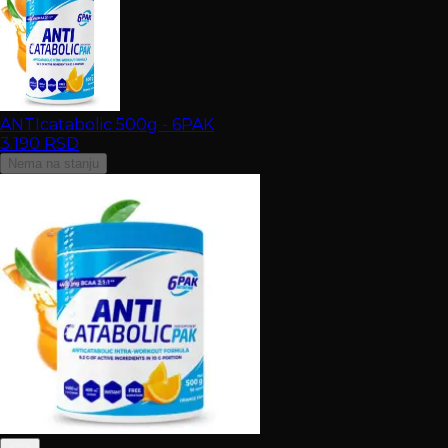
ANTIcatabolic 500g - 6PAK
3.190
RSD
Nema na stanju