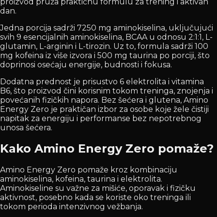
proizvod pruža praktičnu formulu za trening i aktivan
dan.
Jedna porcija sadrži 7250 mg aminokiselina, uključujući
svih 9 esencijalnih aminokiselina, BCAA u odnosu 2:1:1, L-
glutamin, L-arginin i L-tirozin. Uz to, formula sadrži 100
mg kofeina iz više izvora i 500 mg taurina po porciji, što
doprinosi osećaju energije, budnosti i fokusa.
Dodatna prednost je prisustvo 6 elektrolita i vitamina
B6, što proizvod čini korisnim tokom treninga, znojenja i
povećanih fizičkih napora. Bez šećera i glutena, Amino
Energy Zero je praktičan izbor za osobe koje žele čistiji
napitak za energiju i performanse bez nepotrebnog
unosa šećera.
Kako Amino Energy Zero pomaže?
Amino Energy Zero pomaže kroz kombinaciju
aminokiselina, kofeina, taurina i elektrolita.
Aminokiseline su važne za mišiće, oporavak i fizičku
aktivnost, posebno kada se koriste oko treninga ili
tokom perioda intenzivnog vežbanja.