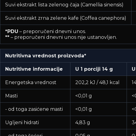
Suvi ekstrakt lista zelenog čaja (Camellia sinensis)
Suvi ekstrakt zrna zelene kafe (Coffea canephora)
*PDU
– preporučeni dnevni unos.
**
– preporučeni dnevni unos nije ustanovljen.
Nutritivna vrednost proizvoda*
Nutritivne informacije
U 1 porciji 14 g
U
Energetska vrednost
202,2 kJ / 48,1 kcal
1
Masti
<0,01 g
<
- od toga zasićene masti
<0,01 g
<
Ugljeni hidrati
4,83 g
3
- od toga šećeri
0,05 g
0