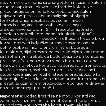
istovremeno uzimanje sa energetskim napicima, kafom i
drugim napicima i lekovima koji sadrže kofein. Ne
preporučuje se primena kod osoba sa učestalom
pojavom herpesa, osoba sa malignim oboljenjima,
fenilketonurijom, osoba sa povišenim nivoom
homocisteina, kao i kod osoba koje uzimaju
antidepresive, serotonin 5-HT1 receptor agoniste,
neselektivne inhibitore monoaminoksidaze (MAO).
Osobe sa alergijama ili peptičkim ulkusom trebalo bi da
koriste proizvod isključivo pri medicinskom nadzoru,
dok bi osobe sa insuficijencijom jetre i bubrega,
kataraktom, dijabetesom, holesterolemijom, kao i osobe
sa šizofrenijom, trebalo da budu obazrive pri korišćenju
proizvoda. Poseban oprez trebalo bi da imaju osobe
koje uzimaju lekove koji utiču na agregaciju trombocita,
kao što je aspirin, osobe koje uzimaju varfarin, kao i
osobe koje imaju genetske i stečene predispozicije ka
krvarenju. Pre bilo kakve hirurške procedure trebalo bi
prestati sa uzimanjem proizvoda. Preporučene dnevne
doze se ne smeju prekoračiti.
Napomene:
Dodaci ishrani se ne mogu koristiti kao
zamena za raznovrsnu i uravnoteženu ishranu i zdrav
način života. Pre upotrebe konsultovati lekara ili