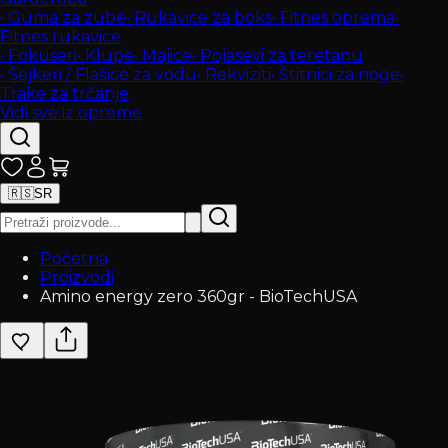
•
Guma za zube
•
Rukavice za boks
•
Fitnes oprema
•
Fitnes rukavice
•
Fokuseri
•
Klupe
•
Majice
•
Pojasevi za teretanu
•
Šejkeri / Flašice za vodu
•
Rekviziti
•
Štitnici za noge
•
Trake za trčanje
Vidi sve iz opreme
🇷🇸
SR
Početna
Proizvodi
Amino energy zero 360gr - BioTechUSA