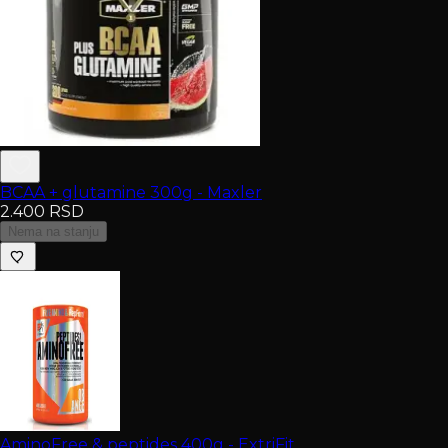
BCAA + glutamine 300g - Maxler
2.400
RSD
Nema na stanju
AminoFree & peptides 400g - ExtriFit