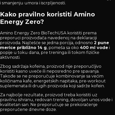
i smanjenju umora i iscrpljenosti.
Kako pravilno koristiti Amino
Energy Zero?
Amino Energy Zero BioTechUSA koristiti prema
preporuci proizvođača navedenoj na deklaraciji
proizvoda. Najčešće se jedna porcija, odnosno
2 pune
merice približno 14 g
, pomeša sa oko
400 ml vode
i
popije u toku dana, pre treninga ili tokom fizičke
aktivnosti.
Zbog sadržaja kofeina, proizvod nije preporučljivo
koristiti kasno uveče ili neposredno pre spavanja.
Takođe se ne preporučuje kombinovanje sa većim
količinama kafe, energetskih napitaka, pre-workout
suplemenata ili drugih proizvoda koji sadrže kofein.
Za najbolje rezultate, proizvod treba koristiti uz
pravilnu ishranu, redovan trening, dovoljan unos vode i
kvalitetan san. Ne preporučuje se prekoračenje
preporučene dnevne doze.