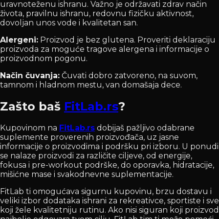
uravnoteženu ishranu. Važno je održavati zdrav način
života, pravilnu ishranu, redovnu fizičku aktivnost,
dovoljan unos vode i kvalitetan san.
Alergeni:
Proizvod je bez glutena. Proveriti deklaraciju
proizvoda za moguće tragove alergena i informacije o
proizvodnom pogonu.
Način čuvanja:
Čuvati dobro zatvoreno, na suvom,
tamnom i hladnom mestu, van domašaja dece.
Zašto baš
FitLab.rs
?
Kupovinom na
FitLab.rs
dobijaš pažljivo odabrane
suplemente proverenih proizvođača, uz jasne
informacije o proizvodima i podršku pri izboru. U ponudi
se nalaze proizvodi za različite ciljeve, od energije,
fokusa i pre-workout podrške, do oporavka, hidratacije,
mišićne mase i svakodnevne suplementacije.
FitLab ti omogućava sigurnu kupovinu, brzu dostavu i
veliki izbor dodataka ishrani za rekreativce, sportiste i sve
koji žele kvalitetniju rutinu. Ako nisi siguran koji proizvod