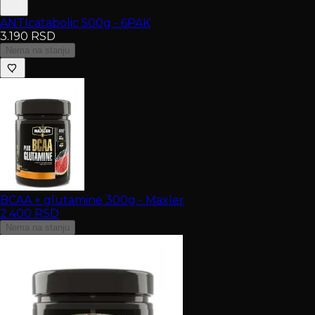
ANTIcatabolic 500g - 6PAK
3.190
RSD
Nema na stanju
BCAA + glutamine 300g - Maxler
2.400
RSD
Nema na stanju