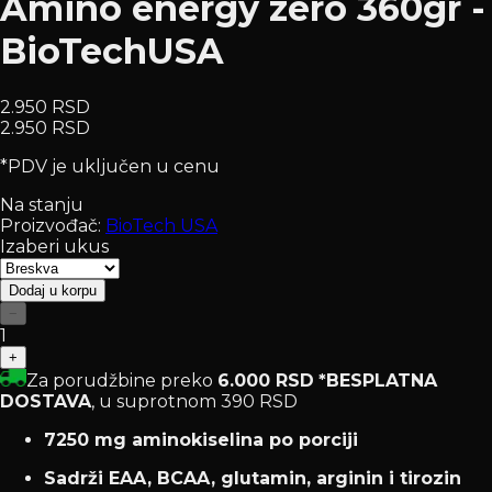
Amino energy zero 360gr -
BioTechUSA
2.950 RSD
2.950 RSD
*PDV je uključen u cenu
Na stanju
Proizvođač:
BioTech USA
Izaberi ukus
Dodaj u korpu
−
1
+
Za porudžbine preko
6.000 RSD
*BESPLATNA
DOSTAVA
, u suprotnom 390 RSD
7250 mg aminokiselina po porciji
Sadrži EAA, BCAA, glutamin, arginin i tirozin