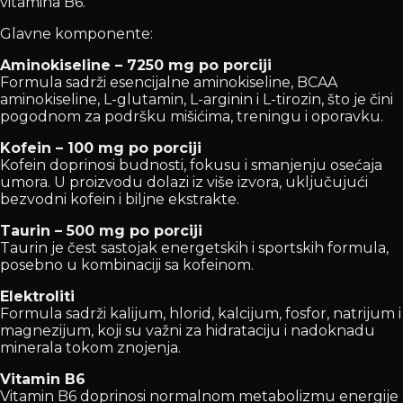
vitamina B6.
Glavne komponente:
Aminokiseline – 7250 mg po porciji
Formula sadrži esencijalne aminokiseline, BCAA
aminokiseline, L-glutamin, L-arginin i L-tirozin, što je čini
pogodnom za podršku mišićima, treningu i oporavku.
Kofein – 100 mg po porciji
Kofein doprinosi budnosti, fokusu i smanjenju osećaja
umora. U proizvodu dolazi iz više izvora, uključujući
bezvodni kofein i biljne ekstrakte.
Taurin – 500 mg po porciji
Taurin je čest sastojak energetskih i sportskih formula,
posebno u kombinaciji sa kofeinom.
Elektroliti
Formula sadrži kalijum, hlorid, kalcijum, fosfor, natrijum i
magnezijum, koji su važni za hidrataciju i nadoknadu
minerala tokom znojenja.
Vitamin B6
Vitamin B6 doprinosi normalnom metabolizmu energije