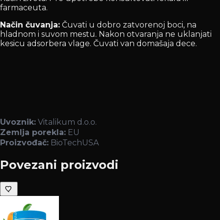
farmaceuta.
Način čuvanja:
Čuvati u dobro zatvorenoj boci, na
hladnom i suvom mestu. Nakon otvaranja ne uklanjati
kesicu adsorbera vlage. Čuvati van domašaja dece.
Uvoznik:
Vitalikum d.o.o.
Zemlja porekla:
EU
Proizvođač:
BioTechUSA
Povezani proizvodi