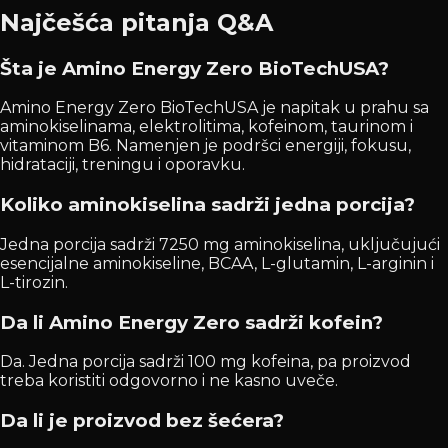
Najčešća pitanja Q&A
Šta je Amino Energy Zero BioTechUSA?
Amino Energy Zero BioTechUSA je napitak u prahu sa
aminokiselinama, elektrolitima, kofeinom, taurinom i
vitaminom B6. Namenjen je podršci energiji, fokusu,
hidrataciji, treningu i oporavku.
Koliko aminokiselina sadrži jedna porcija?
Jedna porcija sadrži 7250 mg aminokiselina, uključujući
esencijalne aminokiseline, BCAA, L-glutamin, L-arginin i
L-tirozin.
Da li Amino Energy Zero sadrži kofein?
Da. Jedna porcija sadrži 100 mg kofeina, pa proizvod
treba koristiti odgovorno i ne kasno uveče.
Da li je proizvod bez šećera?