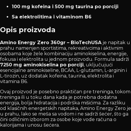
100 mg kofeina i 500 mg taurina po porciji
Sa elektrolitima i vitaminom B6
Opis proizvoda
Amino Energy Zero 360gr – BioTechUSA
je napitak u
prahu namenjen sportistima, rekreativcima i aktivnim
osobama koje žele kombinaciju aminokiselina, energije,
fokusa i elektrolita u jednom proizvodu. Formula sadrži
7250 mg aminokiselina po porciji
, uključujući
esencijalne aminokiseline, BCAA, L-glutamin, L-arginin i
L-tirozin, uz dodatak kofeina, taurina, elektrolita i
vitamina B6.
Ovaj proizvod je posebno praktičan pre treninga, tokom
treninga ili u toku dana kada je potrebna dodatna
energija, bolja hidratacija i podrška mišićima. Za razliku
od klasičnih energetskih napitaka, Amino Energy Zero je
u prahu, lako se meša sa vodom i ne sadrži šećer, što ga
čini odličnim izborom za osobe koje vode računa o
kalorijama i unosu šećera.