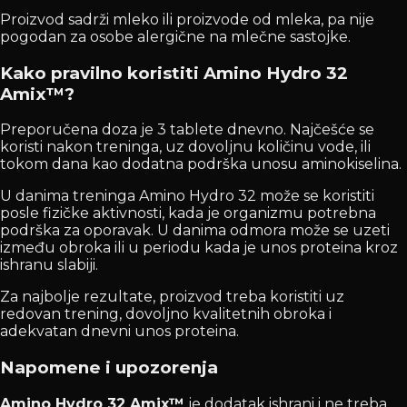
Proizvod sadrži mleko ili proizvode od mleka, pa nije
pogodan za osobe alergične na mlečne sastojke.
Kako pravilno koristiti Amino Hydro 32
Amix™?
Preporučena doza je 3 tablete dnevno. Najčešće se
koristi nakon treninga, uz dovoljnu količinu vode, ili
tokom dana kao dodatna podrška unosu aminokiselina.
U danima treninga Amino Hydro 32 može se koristiti
posle fizičke aktivnosti, kada je organizmu potrebna
podrška za oporavak. U danima odmora može se uzeti
između obroka ili u periodu kada je unos proteina kroz
ishranu slabiji.
Za najbolje rezultate, proizvod treba koristiti uz
redovan trening, dovoljno kvalitetnih obroka i
adekvatan dnevni unos proteina.
Napomene i upozorenja
Amino Hydro 32 Amix™
je dodatak ishrani i ne treba