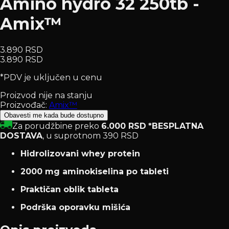
Amino hydro 32 250tb -
Amix™
3.890 RSD
3.890 RSD
*PDV je uključen u cenu
Proizvod nije na stanju
Proizvođač:
Amix™
Obavesti me kada bude dostupno
Za porudžbine preko
6.000 RSD
*BESPLATNA
DOSTAVA
, u suprotnom 390 RSD
Hidrolizovani whey protein
2000 mg aminokiselina po tableti
Praktičan oblik tableta
Podrška oporavku mišića