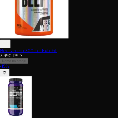
Beef amino 300tb - ExtriFit
3.990
RSD
Nema na stanju
-15%