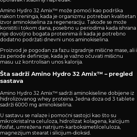
Amino Hydro 32 Amix™ može pomoći kao podrška
nakon treninga, kada je organizmu potreban kvalitetan
izvor aminokiselina za regeneraciju. Takođe se može
koristiti i tokom dana, posebno u periodima kada ishrana
nije dovoljno bogata proteinima ili kada je potrebno
dodatno podržati dnevni unos aminokiselina.
Proizvod je pogodan za fazu izgradnje mišićne mase, ali i
za periode definicije, kada je važno očuvati mišićnu
masu uz kontrolisan unos kalorija.
Šta sadrži Amino Hydro 32 Amix™ – pregled
sastava
Amino Hydro 32 Amix™ sadrži aminokiseline dobijene iz
hidrolizovanog whey proteina. Jedna doza od 3 tablete
sadrži 6000 mg aminokiselina.
U sastavu se nalaze i pomoćni sastojci kao što su
mikrokristalna celuloza, hidrolizat kolagena, kalcijum
fosfat, umrežena natrijum-karboksimetilceluloza,
magnezijum stearat i silicijum-dioksid.