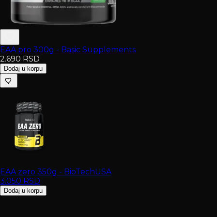
EAA pro 300g - Basic Supplements
2.690
RSD
Dodaj u korpu
EAA zero 350g - BioTechUSA
3.050
RSD
Dodaj u korpu