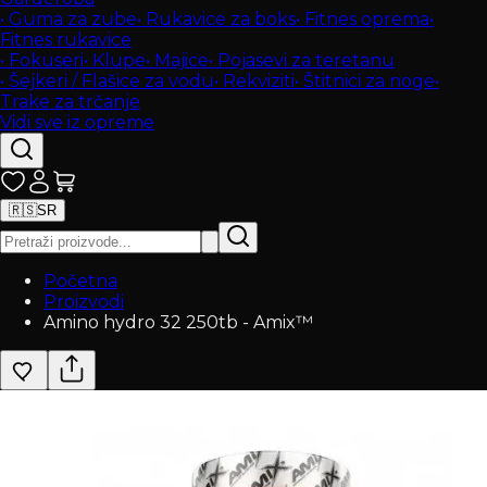
•
Guma za zube
•
Rukavice za boks
•
Fitnes oprema
•
Fitnes rukavice
•
Fokuseri
•
Klupe
•
Majice
•
Pojasevi za teretanu
•
Šejkeri / Flašice za vodu
•
Rekviziti
•
Štitnici za noge
•
Trake za trčanje
Vidi sve iz opreme
🇷🇸
SR
Početna
Proizvodi
Amino hydro 32 250tb - Amix™