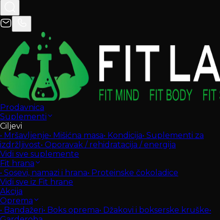
Prodavnica
Suplementi
Ciljevi
•
Mršavljenje
•
Mišićna masa
•
Kondicija
•
Suplementi za
izdržljivost
•
Oporavak / rehidratacija / energija
Vidi sve suplemente
Fit hrana
•
Sosevi, namazi i hrana
•
Proteinske čokoladice
Vidi sve iz Fit hrane
Akcija
Oprema
•
Bandažeri
•
Boks oprema
•
Džakovi i bokserske kruške
•
Garderoba