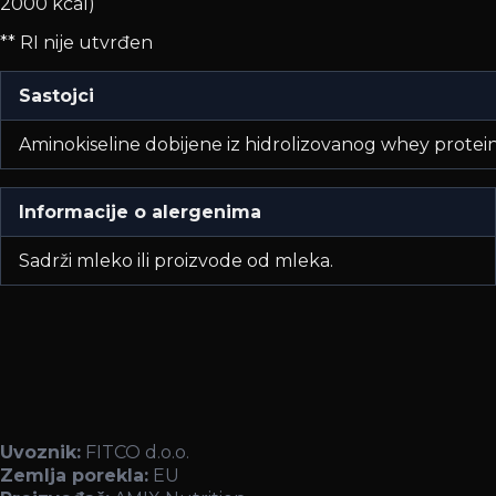
2000 kcal)
** RI nije utvrđen
Sastojci
Aminokiseline dobijene iz hidrolizovanog whey proteina
Informacije o alergenima
Sadrži mleko ili proizvode od mleka.
Uvoznik:
FITCO d.o.o.
Zemlja porekla:
EU