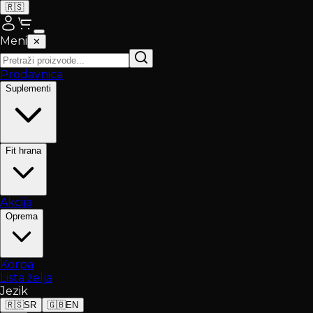
🇷🇸
Meni
✕
Prodavnica
Suplementi
Fit hrana
Akcija
Oprema
Korpa
Lista želja
Jezik
🇷🇸
SR
🇬🇧
EN