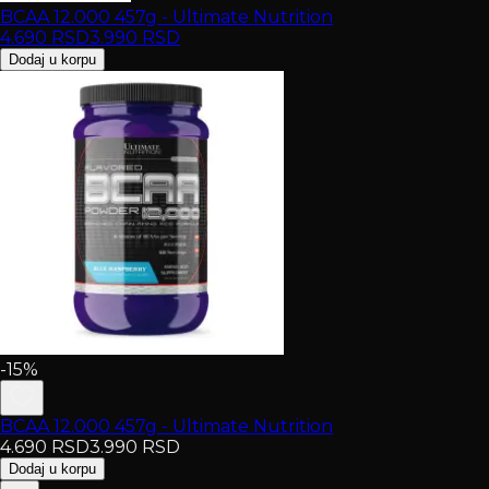
BCAA 12.000 457g - Ultimate Nutrition
4.690
RSD
3.990
RSD
Dodaj u korpu
-15%
BCAA 12.000 457g - Ultimate Nutrition
4.690
RSD
3.990
RSD
Dodaj u korpu