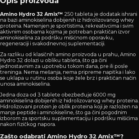
Opis proizvoda
Amino Hydro 32 Amix™
250 tableta je dodatak ishrani
na bazi aminokiselina dobijenih iz hidrolizovanog whey
proteina. Namenjen je sportistima, rekreativcima i svim
aktivnim osobama kojima je potreban praktičan izvor
aminokiselina za podršku mišićnom oporavku,
regeneraciji i svakodnevnoj suplementaciji.
Za razliku od klasičnih amino proizvoda u prahu, Amino
Hydro 32 dolazi u obliku tableta, što ga čini
jednostavnim za upotrebu tokom dana, pre ili posle
treninga. Nema mešanja, nema pripreme napitka i lako
se uklapa u rutinu osoba koje žele brz i praktičan način
unosa aminokiselina.
Jedna doza od 3 tablete obezbeđuje 6000 mg
aminokiselina dobijenih iz hidrolizovanog whey proteina.
Hidrolizovani protein je oblik proteina koji je razložen na
manje peptide i aminokiseline, što ga čini pogodnim
izborom za sportsku suplementaciju i podršku mišićima
nakon fizičkog napora.
Zašto odabrati Amino Hydro 32 Amix™?