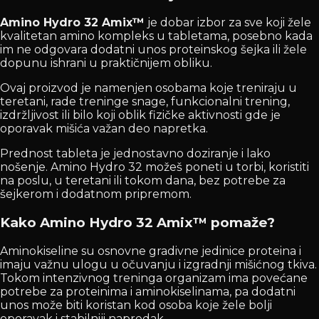
Amino Hydro 32 Amix™
je dobar izbor za sve koji žele
kvalitetan amino kompleks u tabletama, posebno kada
im ne odgovara dodatni unos proteinskog šejka ili žele
dopunu ishrani u praktičnijem obliku.
Ovaj proizvod je namenjen osobama koje treniraju u
teretani, rade treninge snage, funkcionalni trening,
izdržljivost ili bilo koji oblik fizičke aktivnosti gde je
oporavak mišića važan deo napretka.
Prednost tableta je jednostavno doziranje i lako
nošenje. Amino Hydro 32 možeš poneti u torbi, koristiti
na poslu, u teretani ili tokom dana, bez potrebe za
šejkerom i dodatnom pripremom.
Kako Amino Hydro 32 Amix™ pomaže?
Aminokiseline su osnovne gradivne jedinice proteina i
imaju važnu ulogu u očuvanju i izgradnji mišićnog tkiva.
Tokom intenzivnog treninga organizam ima povećane
potrebe za proteinima i aminokiselinama, pa dodatni
unos može biti koristan kod osoba koje žele bolji
oporavak i stabilniji napredak.