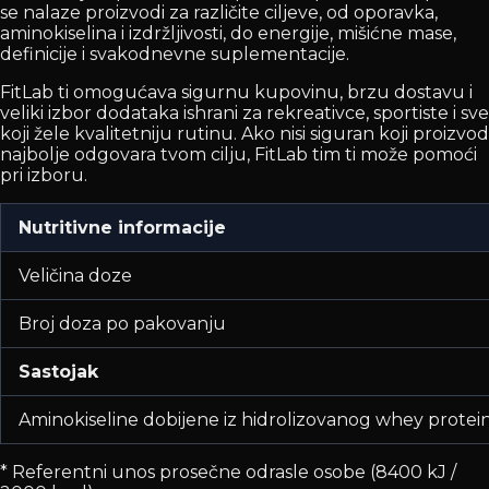
se nalaze proizvodi za različite ciljeve, od oporavka,
aminokiselina i izdržljivosti, do energije, mišićne mase,
definicije i svakodnevne suplementacije.
FitLab ti omogućava sigurnu kupovinu, brzu dostavu i
veliki izbor dodataka ishrani za rekreativce, sportiste i sve
koji žele kvalitetniju rutinu. Ako nisi siguran koji proizvod
najbolje odgovara tvom cilju, FitLab tim ti može pomoći
pri izboru.
Nutritivne informacije
Veličina doze
Broj doza po pakovanju
Sastojak
Aminokiseline dobijene iz hidrolizovanog whey protei
* Referentni unos prosečne odrasle osobe (8400 kJ /