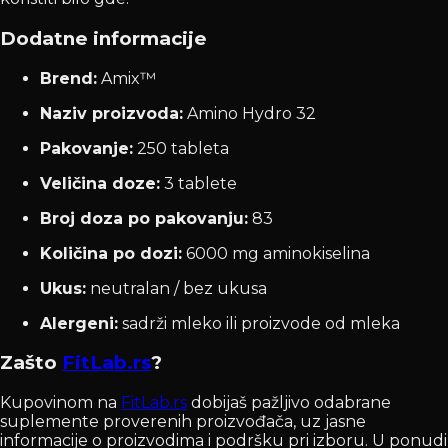
Dodatne informacije
Brend:
Amix™
Naziv proizvoda:
Amino Hydro 32
Pakovanje:
250 tableta
Veličina doze:
3 tablete
Broj doza po pakovanju:
83
Količina po dozi:
6000 mg aminokiselina
Ukus:
neutralan / bez ukusa
Alergeni:
sadrži mleko ili proizvode od mleka
Zašto
FitLab.rs
?
Kupovinom na
FitLab.rs
dobijaš pažljivo odabrane
suplemente proverenih proizvođača, uz jasne
informacije o proizvodima i podršku pri izboru. U ponudi