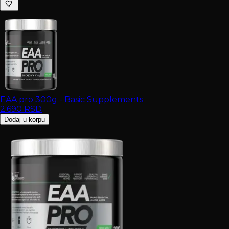
EAA pro 300g - Basic Supplements
2.690
RSD
Dodaj u korpu