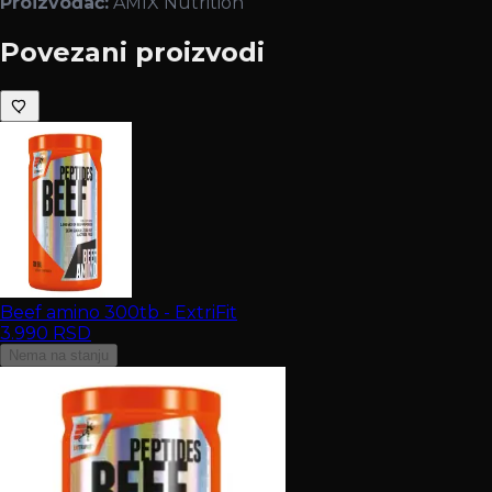
Proizvođač:
AMIX Nutrition
Povezani proizvodi
Beef amino 300tb - ExtriFit
3.990
RSD
Nema na stanju