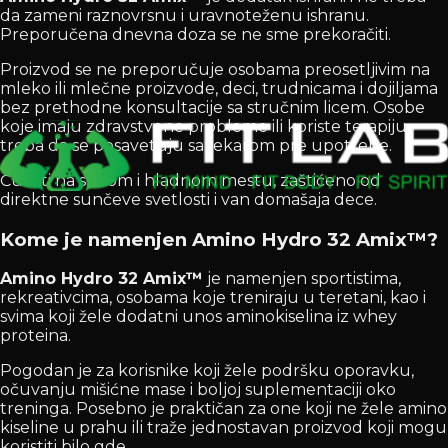
da zameni raznovrsnu i uravnoteženu ishranu.
Preporučena dnevna doza se ne sme prekoračiti.
Proizvod se ne preporučuje osobama preosetljivim na
mleko ili mlečne proizvode, deci, trudnicama i dojiljama
bez prethodne konsultacije sa stručnim licem. Osobe
koje imaju zdravstvene probleme ili koriste terapiju
treba da se posavetuju sa lekarom pre upotrebe.
Čuvati na suvom i hladnom mestu, zaštićeno od
direktne sunčeve svetlosti i van domašaja dece.
Kome je namenjen Amino Hydro 32 Amix™?
Amino Hydro 32 Amix™
je namenjen sportistima,
rekreativcima, osobama koje treniraju u teretani, kao i
svima koji žele dodatni unos aminokiselina iz whey
proteina.
Pogodan je za korisnike koji žele podršku oporavku,
očuvanju mišićne mase i boljoj suplementaciji oko
treninga. Posebno je praktičan za one koji ne žele amino
kiseline u prahu ili traže jednostavan proizvod koji mogu
koristiti bilo gde.