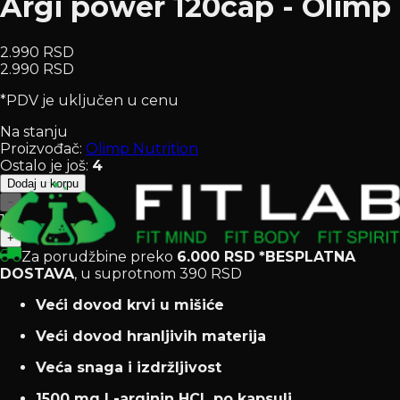
Argi power 120cap - Olimp
2.990 RSD
2.990 RSD
*PDV je uključen u cenu
Na stanju
Proizvođač:
Olimp Nutrition
Ostalo je još
:
4
Dodaj u korpu
−
1
+
Za porudžbine preko
6.000 RSD
*BESPLATNA
DOSTAVA
, u suprotnom 390 RSD
Veći dovod krvi u mišiće
Veći dovod hranljivih materija
Veća snaga i izdržljivost
1500 mg L-arginin HCL po kapsuli