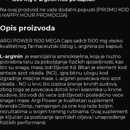
Na ovaj proizvod ne važe dodatni popusti (PROMO KOD
i HAPPY HOUR PROMOCIJA)
Opis proizvoda
ARGI POWER 1500 MEGA Caps sadrži 1500 mg visoko
kvalitetnog farmaceutski čistog L-arginina po kapsuli.
L-arginin
je esencijalna aminokiselina, koja je nužno
potrebna telu za poboljšanje fizičkih sposobnosti, kao
što su snaga, masa, izdržljivost itd. Bitan je element kod
sinteze azot oksida (NO), igra bitnu ulogu kod
izgradnje mišićne mase. L-arginin povećava nivo azot
oksida - NO u krvi, što izaziva širenje krvnih sudova,
zbog toga se povećava dotok krvi i kiseonika u krvne
sudove, što vodi do veće izdržljivosti i posledično veće
snage i mase. Argi Power je kvalitetan suplement
brenda Olimp, namijenjen za one koji teže boljim
rezultatima u svojim trening rutinama. Ovaj suplement
je ključan za postizanje sportskih ciljeva i unapređenje
fizičkih performansi.