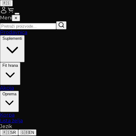
🇷🇸
Meni
✕
Prodavnica
Suplementi
Fit hrana
Akcija
Oprema
Korpa
Lista želja
Jezik
🇷🇸
SR
🇬🇧
EN