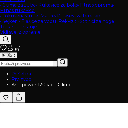
•
Guma za zube
•
Rukavice za boks
•
Fitnes oprema
•
Fitnes rukavice
•
Fokuseri
•
Klupe
•
Majice
•
Pojasevi za teretanu
•
Šejkeri / Flašice za vodu
•
Rekviziti
•
Štitnici za noge
•
Trake za trčanje
Vidi sve iz opreme
🇷🇸
SR
Početna
Proizvodi
Argi power 120cap - Olimp