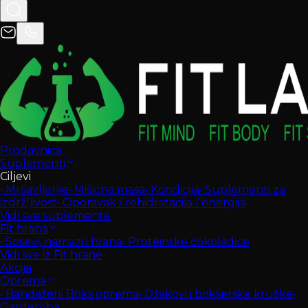
Prodavnica
Suplementi
Ciljevi
•
Mršavljenje
•
Mišićna masa
•
Kondicija
•
Suplementi za
izdržljivost
•
Oporavak / rehidratacija / energija
Vidi sve suplemente
Fit hrana
•
Sosevi, namazi i hrana
•
Proteinske čokoladice
Vidi sve iz Fit hrane
Akcija
Oprema
•
Bandažeri
•
Boks oprema
•
Džakovi i bokserske kruške
•
Garderoba