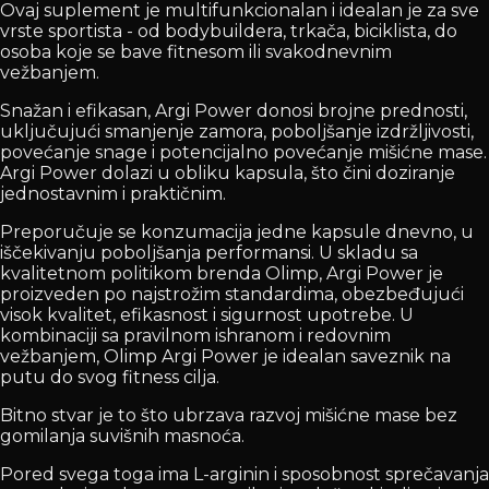
Ovaj suplement je multifunkcionalan i idealan je za sve
vrste sportista - od bodybuildera, trkača, biciklista, do
osoba koje se bave fitnesom ili svakodnevnim
vežbanjem.
Snažan i efikasan, Argi Power donosi brojne prednosti,
uključujući smanjenje zamora, poboljšanje izdržljivosti,
povećanje snage i potencijalno povećanje mišićne mase.
Argi Power dolazi u obliku kapsula, što čini doziranje
jednostavnim i praktičnim.
Preporučuje se konzumacija jedne kapsule dnevno, u
iščekivanju poboljšanja performansi. U skladu sa
kvalitetnom politikom brenda Olimp, Argi Power je
proizveden po najstrožim standardima, obezbeđujući
visok kvalitet, efikasnost i sigurnost upotrebe. U
kombinaciji sa pravilnom ishranom i redovnim
vežbanjem, Olimp Argi Power je idealan saveznik na
putu do svog fitness cilja.
Bitno stvar je to što ubrzava razvoj mišićne mase bez
gomilanja suvišnih masnoća.
Pored svega toga ima L-arginin i sposobnost sprečavanja