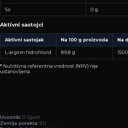
So
0 g
Aktivni sastojci
Aktivni sastojak
Na 100 g proizvoda
Na d
L-arginin hidrohlorid
89,8 g
150
*
Nutritivna referentna vrednost (NRV) nije
ustanovljena.
Uvoznik:
D-Sport
Zemlja porekla:
EU