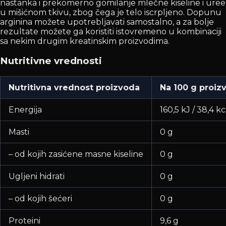
nastanka i prekomerno gomilanje mlečne kiseline i uree
u mišićnom tkivu, zbog čega je telo iscrpljeno. Dopunu
arginina možete upotrebljavati samostalno, a za bolje
rezultate možete ga koristiti istovremeno u kombinaciji
sa nekim drugim kreatinskim proizvodima.
Nutritivne vrednosti
Nutritivna vrednost proizvoda
Na 100 g proiz
Energija
160,5 kJ / 38,4 kc
Masti
0 g
– od kojih zasićene masne kiseline
0 g
Ugljeni hidrati
0 g
– od kojih šećeri
0 g
Proteini
9,6 g