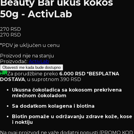
Beauty Bar ukus kokos
50g - ActivLab
270 RSD
270 RSD
*PDV je uključen u cenu
Proizvod nije na stanju
Proizvođač:
ActivLab
Obavesti me kada bude dostupno
Za porudžbine preko
6.000 RSD
*BESPLATNA
DOSTAVA
, u suprotnom 390 RSD
Ukusna čokoladica sa kokosom prekrivena
mlečnom čokoladom
Sa dodatkom kolagena i biotina
Biotin pomaže u održavanju zdrave kože, kose
i noktiju
Na ovaj proizvod ne važe dodatni popusti (PROMO KOD