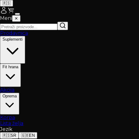
🇷🇸
Meni
✕
Prodavnica
Suplementi
Fit hrana
Akcija
Oprema
Korpa
Lista želja
Jezik
🇷🇸
SR
🇬🇧
EN