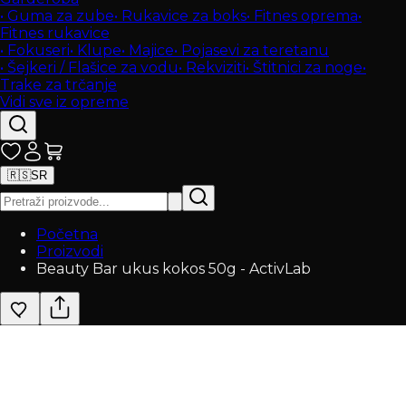
•
Guma za zube
•
Rukavice za boks
•
Fitnes oprema
•
Fitnes rukavice
•
Fokuseri
•
Klupe
•
Majice
•
Pojasevi za teretanu
•
Šejkeri / Flašice za vodu
•
Rekviziti
•
Štitnici za noge
•
Trake za trčanje
Vidi sve iz opreme
🇷🇸
SR
Početna
Proizvodi
Beauty Bar ukus kokos 50g - ActivLab