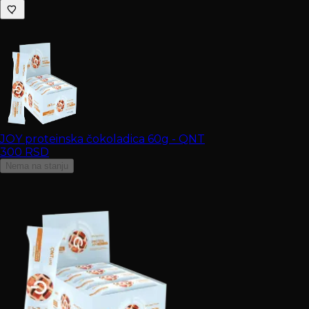
JOY proteinska čokoladica 60g - QNT
300
RSD
Nema na stanju