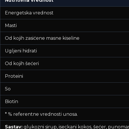
Nutritivna vrednost
Energetska vrednost
Masti
Od kojih zasićene masne kiseline
Ugljeni hidrati
Od kojih šećeri
Proteini
So
Biotin
* % referentne vrednosti unosa.
Sastav:
glukozni sirup, iseckani kokos, šećer, punomas