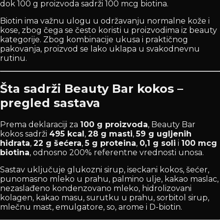
dok 100 g proizvoda sadrži 100 mcg biotina.
Biotin ima važnu ulogu u održavanju normalne kože i
kose, zbog čega se često koristi u proizvodima iz beauty
kategorije. Zbog kombinacije ukusa i praktičnog
pakovanja, proizvod se lako uklapa u svakodnevnu
rutinu.
Šta sadrži Beauty Bar kokos –
pregled sastava
Prema deklaraciji za
100 g proizvoda
, Beauty Bar
kokos sadrži
495 kcal
,
28 g masti
,
59 g ugljenih
hidrata
,
22 g šećera
,
5 g proteina
,
0,1 g soli
i
100 mcg
biotina
, odnosno 200% referentne vrednosti unosa.
Sastav uključuje glukozni sirup, iseckani kokos, šećer,
punomasno mleko u prahu, palmino ulje, kakao maslac,
nezaslađeno kondenzovano mleko, hidrolizovani
kolagen, kakao masu, surutku u prahu, sorbitol sirup,
mlečnu mast, emulgatore, so, arome i D-biotin.