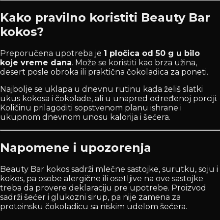
Kako pravilno koristiti Beauty Bar
kokos?
Preporučena upotreba je
1 pločica od 50 g u bilo
koje vreme dana
. Može se koristiti kao brza užina,
desert posle obroka ili praktična čokoladica za poneti.
Najbolje se uklapa u dnevnu rutinu kada želiš slatki
ukus kokosa i čokolade, ali u unapred određenoj porciji.
Količinu prilagoditi sopstvenom planu ishrane i
ukupnom dnevnom unosu kalorija i šećera.
Napomene i upozorenja
Beauty Bar kokos sadrži mlečne sastojke, surutku, soju i
kokos, pa osobe alergične ili osetljive na ove sastojke
treba da provere deklaraciju pre upotrebe. Proizvod
sadrži šećer i glukozni sirup, pa nije zamena za
proteinsku čokoladicu sa niskim udelom šećera.