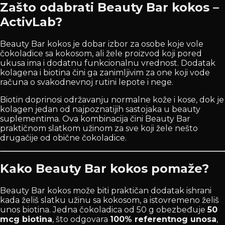
Zašto odabrati Beauty Bar kokos –
ActivLab?
Beauty Bar kokos je dobar izbor za osobe koje vole
čokoladice sa kokosom, ali žele proizvod koji pored
ukusa ima i dodatnu funkcionalnu vrednost. Dodatak
kolagena i biotina čini ga zanimljivim za one koji vode
računa o svakodnevnoj rutini lepote i nege.
Biotin doprinosi održavanju normalne kože i kose, dok je
kolagen jedan od najpoznatijih sastojaka u beauty
suplementima. Ova kombinacija čini Beauty Bar
praktičnom slatkom užinom za sve koji žele nešto
drugačije od obične čokoladice.
Kako Beauty Bar kokos pomaže?
Beauty Bar kokos može biti praktičan dodatak ishrani
kada želiš slatku užinu sa kokosom, a istovremeno želiš
unos biotina. Jedna čokoladica od 50 g obezbeđuje
50
mcg biotina
, što odgovara
100% referentnog unosa
,