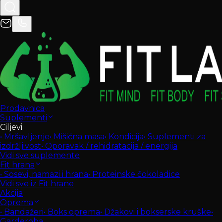
Prodavnica
Suplementi
Ciljevi
•
Mršavljenje
•
Mišićna masa
•
Kondicija
•
Suplementi za
izdržljivost
•
Oporavak / rehidratacija / energija
Vidi sve suplemente
Fit hrana
•
Sosevi, namazi i hrana
•
Proteinske čokoladice
Vidi sve iz Fit hrane
Akcija
Oprema
•
Bandažeri
•
Boks oprema
•
Džakovi i bokserske kruške
•
Garderoba