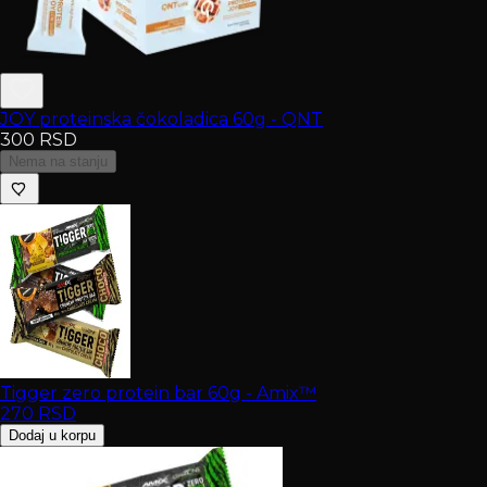
JOY proteinska čokoladica 60g - QNT
300
RSD
Nema na stanju
Tigger zero protein bar 60g - Amix™
270
RSD
Dodaj u korpu