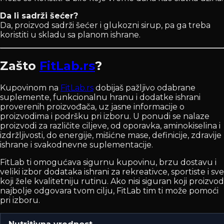
Da li sadrži šećer?
Da, proizvod sadrži šećer i glukozni sirup, pa ga treba
koristiti u skladu sa planom ishrane.
Zašto
FitLab.rs
?
Kupovinom na
FitLab.rs
dobijaš pažljivo odabrane
suplemente, funkcionalnu hranu i dodatke ishrani
proverenih proizvođača, uz jasne informacije o
proizvodima i podršku pri izboru. U ponudi se nalaze
proizvodi za različite ciljeve, od oporavka, aminokiselina i
izdržljivosti, do energije, mišićne mase, definicije, zdravije
ishrane i svakodnevne suplementacije.
FitLab ti omogućava sigurnu kupovinu, brzu dostavu i
veliki izbor dodataka ishrani za rekreativce, sportiste i sve
koji žele kvalitetniju rutinu. Ako nisi siguran koji proizvod
najbolje odgovara tvom cilju, FitLab tim ti može pomoći
pri izboru.