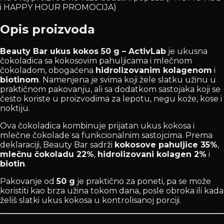
i HAPPY HOUR PROMOCIJA)
Opis proizvoda
Beauty Bar ukus kokos 50 g – ActivLab
je ukusna
čokoladica sa kokosovim pahuljicama i mlečnom
čokoladom, obogaćena
hidrolizovanim kolagenom
i
biotinom
. Namenjena je svima koji žele slatku užinu u
praktičnom pakovanju, ali sa dodatkom sastojaka koji se
često koriste u proizvodima za lepotu, negu kože, kose i
noktiju.
Ova čokoladica kombinuje prijatan ukus kokosa i
mlečne čokolade sa funkcionalnim sastojcima. Prema
deklaraciji, Beauty Bar sadrži
kokosove pahuljice 35%
,
mlečnu čokoladu 22%
,
hidrolizovani kolagen 2%
i
biotin
.
Pakovanje od
50 g
je praktično za poneti, pa se može
koristiti kao brza užina tokom dana, posle obroka ili kada
želiš slatki ukus kokosa u kontrolisanoj porciji.