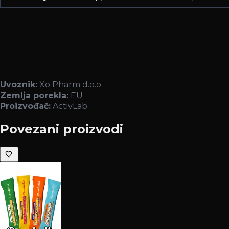
Uvoznik:
Xo Pharm d.o.o.
Zemlja porekla:
EU
Proizvođač:
ActivLab
Povezani proizvodi