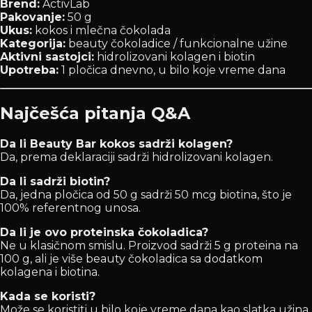
Brend:
ActivLab
Pakovanje:
50 g
Ukus:
kokos i mlečna čokolada
Kategorija:
beauty čokoladice / funkcionalne užine
Aktivni sastojci:
hidrolizovani kolagen i biotin
Upotreba:
1 pločica dnevno, u bilo koje vreme dana
Najčešća pitanja Q&A
Da li Beauty Bar kokos sadrži kolagen?
Da, prema deklaraciji sadrži hidrolizovani kolagen.
Da li sadrži biotin?
Da, jedna pločica od 50 g sadrži 50 mcg biotina, što je
100% referentnog unosa.
Da li je ovo proteinska čokoladica?
Ne u klasičnom smislu. Proizvod sadrži 5 g proteina na
100 g, ali je više beauty čokoladica sa dodatkom
kolagena i biotina.
Kada se koristi?
Može se koristiti u bilo koje vreme dana kao slatka užina.