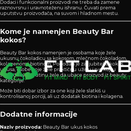
Dodaci i funkcionalni proizvodi ne treba da zamene
raznovrsnu i uravnoteženu ishranu. Čuvati prema
uputstvu proizvođača, na suvom i hladnom mestu.
Kome je namenjen Beauty Bar
kokos?
Beauty Bar kokos namenjen je osobama koje žele
ukusnu čokoladicu sa kokosom, mlečnom čokoladom,
kolagenom i biotinom. Pogodan je za ljubitelje kokos
ukusa, osobe koje žele praktičnu užinu i sve koji u
svakodnevnu rutinu žele da ubace proizvod iz beauty
kategorije.
Može biti dobar izbor za one koji žele slatkiš u
kontrolisanoj porciji, ali uz dodatak biotina i kolagena.
Dodatne informacije
Naziv proizvoda:
Beauty Bar ukus kokos