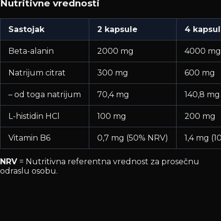
Nutritivne vrednosti
Sastojak
2 kapsule
4 kapsu
Beta-alanin
2000 mg
4000 mg
Natrijum citrat
300 mg
600 mg
– od toga natrijum
70,4 mg
140,8 mg
L-histidin HCl
100 mg
200 mg
Vitamin B6
0,7 mg (50% NRV)
1,4 mg (
NRV
= Nutritivna referentna vrednost za prosečnu
odraslu osobu.