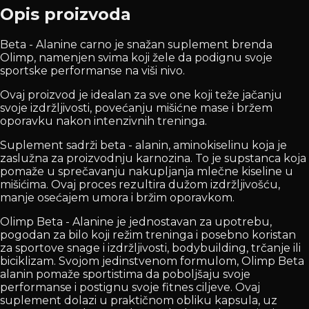
Opis proizvoda
Beta - Alanine carno je snažan suplement brenda
Olimp, namenjen svima koji žele da podignu svoje
sportske performanse na viši nivo.
Ovaj proizvod je idealan za sve one koji teže jačanju
svoje izdržljivosti, povećanju mišićne mase i bržem
oporavku nakon intenzivnih treninga.
Suplement sadrži beta - alanin, aminokiselinu koja je
zaslužna za proizvodnju karnozina. To je supstanca koja
pomaže u sprečavanju nakupljanja mlečne kiseline u
mišićima. Ovaj proces rezultira dužom izdržljivošću,
manje osećajem umora i bržim oporavkom.
Olimp Beta - Alanine je jednostavan za upotrebu,
pogodan za bilo koji režim treninga i posebno koristan
za sportove snage i izdržljivosti, bodybuilding, trčanje ili
biciklizam. Svojom jedinstvenom formulom, Olimp Beta
alanin pomaže sportistima da poboljšaju svoje
performanse i postignu svoje fitnes ciljeve. Ovaj
suplement dolazi u praktičnom obliku kapsula, uz