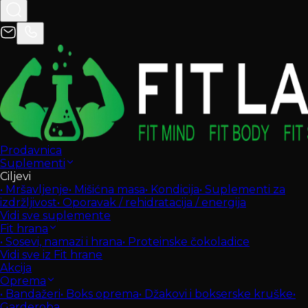
Prodavnica
Suplementi
Ciljevi
•
Mršavljenje
•
Mišićna masa
•
Kondicija
•
Suplementi za
izdržljivost
•
Oporavak / rehidratacija / energija
Vidi sve suplemente
Fit hrana
•
Sosevi, namazi i hrana
•
Proteinske čokoladice
Vidi sve iz Fit hrane
Akcija
Oprema
•
Bandažeri
•
Boks oprema
•
Džakovi i bokserske kruške
•
Garderoba