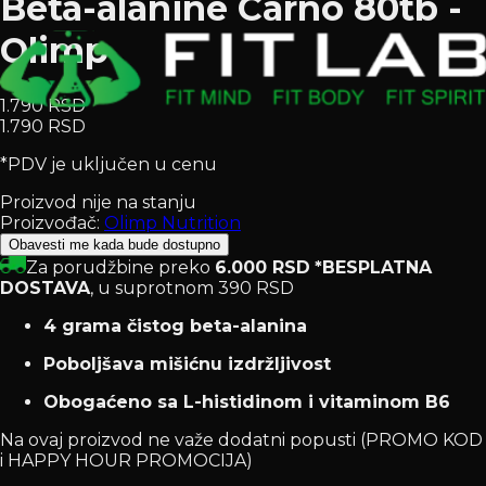
Beta-alanine Carno 80tb -
Olimp
1.790 RSD
1.790 RSD
*PDV je uključen u cenu
Proizvod nije na stanju
Proizvođač:
Olimp Nutrition
Obavesti me kada bude dostupno
Za porudžbine preko
6.000 RSD
*BESPLATNA
DOSTAVA
, u suprotnom 390 RSD
4 grama čistog beta-alanina
Poboljšava mišićnu izdržljivost
Obogaćeno sa L-histidinom i vitaminom B6
Na ovaj proizvod ne važe dodatni popusti (PROMO KOD
i HAPPY HOUR PROMOCIJA)