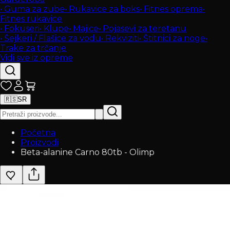
•
Guma za zube
•
Rukavice za boks
•
Fitnes oprema
•
Fitnes rukavice
•
Fokuseri
•
Klupe
•
Majice
•
Pojasevi za teretanu
•
Šejkeri / Flašice za vodu
•
Rekviziti
•
Štitnici za noge
•
Trake za trčanje
Vidi sve iz opreme
🇷🇸
SR
Početna
Proizvodi
Beta-alanine Carno 80tb - Olimp