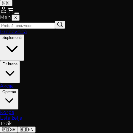
🇷🇸
Meni
✕
Prodavnica
Suplementi
Fit hrana
Akcija
Oprema
Korpa
Lista želja
Jezik
🇷🇸
SR
🇬🇧
EN