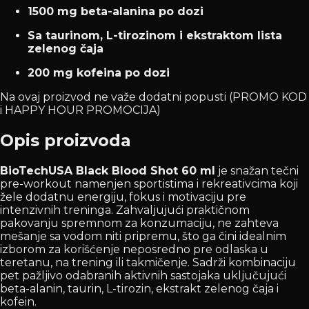
1500 mg beta-alanina po dozi
Sa taurinom, L-tirozinom i ekstraktom lista
zelenog čaja
200 mg kofeina po dozi
Na ovaj proizvod ne važe dodatni popusti (PROMO KOD
i HAPPY HOUR PROMOCIJA)
Opis proizvoda
BioTechUSA Black Blood Shot 60 ml
je snažan tečni
pre-workout namenjen sportistima i rekreativcima koji
žele dodatnu energiju, fokus i motivaciju pre
intenzivnih treninga. Zahvaljujući praktičnom
pakovanju spremnom za konzumaciju, ne zahteva
mešanje sa vodom niti pripremu, što ga čini idealnim
izborom za korišćenje neposredno pre odlaska u
teretanu, na trening ili takmičenje. Sadrži kombinaciju
pet pažljivo odabranih aktivnih sastojaka uključujući
beta-alanin, taurin, L-tirozin, ekstrakt zelenog čaja i
kofein.