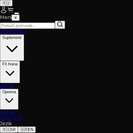
🇷🇸
Meni
✕
Prodavnica
Suplementi
Fit hrana
Akcija
Oprema
Korpa
Lista želja
Jezik
🇷🇸
SR
🇬🇧
EN