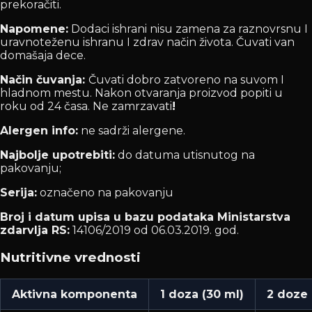
prekoračiti.
Napomene:
Dodaci ishrani nisu zamena za raznovrsnu I
uravnoteženu ishranu I zdrav način života. Čuvati van
domašaja dece.
Način čuvanja:
Čuvati dobro zatvoreno na suvom I
hladnom mestu. Nakon otvaranja proizvod popiti u
roku od 24 časa. Ne zamrzavati
!
Alergen info:
ne sadrži alergene.
Najbolje upotrebiti:
do datuma utisnutog na
pakovanju;
Serija:
označeno na pakovanju
Broj i datum upisa u bazu podataka Ministarstva
zdarvlja RS:
14106/2019 od 06.03.2019. god.
Nutritivne vrednosti
Aktivna komponenta
1 doza (30 ml)
2 doze 