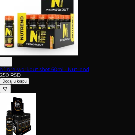
N1 pre-workout shot 60ml - Nutrend
250
RSD
Dodaj u korpu