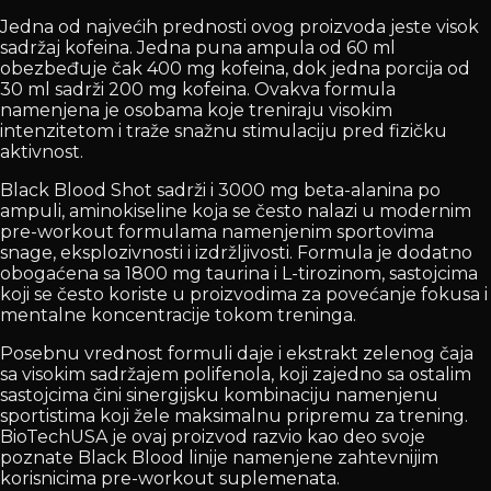
Jedna od najvećih prednosti ovog proizvoda jeste visok
sadržaj kofeina. Jedna puna ampula od 60 ml
obezbeđuje čak 400 mg kofeina, dok jedna porcija od
30 ml sadrži 200 mg kofeina. Ovakva formula
namenjena je osobama koje treniraju visokim
intenzitetom i traže snažnu stimulaciju pred fizičku
aktivnost.
Black Blood Shot sadrži i 3000 mg beta-alanina po
ampuli, aminokiseline koja se često nalazi u modernim
pre-workout formulama namenjenim sportovima
snage, eksplozivnosti i izdržljivosti. Formula je dodatno
obogaćena sa 1800 mg taurina i L-tirozinom, sastojcima
koji se često koriste u proizvodima za povećanje fokusa i
mentalne koncentracije tokom treninga.
Posebnu vrednost formuli daje i ekstrakt zelenog čaja
sa visokim sadržajem polifenola, koji zajedno sa ostalim
sastojcima čini sinergijsku kombinaciju namenjenu
sportistima koji žele maksimalnu pripremu za trening.
BioTechUSA je ovaj proizvod razvio kao deo svoje
poznate Black Blood linije namenjene zahtevnijim
korisnicima pre-workout suplemenata.