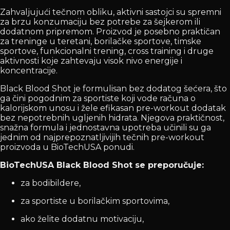
Zahvaljujući tečnom obliku, aktivni sastojci su spremni
za brzu konzumaciju bez potrebe za šejkerom ili
dodatnom pripremom. Proizvod je posebno praktičan
za treninge u teretani, borilačke sportove, timske
sportove, funkcionalni trening, cross training i druge
aktivnosti koje zahtevaju visok nivo energije i
koncentracije.
Black Blood Shot je formulisan bez dodatog šećera, što
ga čini pogodnim za sportiste koji vode računa o
kalorijskom unosu i žele efikasan pre-workout dodatak
bez nepotrebnih ugljenih hidrata. Njegova praktičnost,
snažna formula i jednostavna upotreba učinili su ga
jednim od najprepoznatljivijih tečnih pre-workout
proizvoda u BioTechUSA ponudi.
BioTechUSA Black Blood Shot se preporučuje:
za bodibildere,
za sportiste u borilačkim sportovima,
ako želite dodatnu motivaciju,