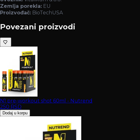
Zemlja porekla:
EU
Proizvođač:
BioTechUSA
Povezani proizvodi
N1 pre-workout shot 60ml - Nutrend
250
RSD
Dodaj u korpu