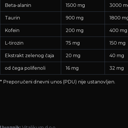
Beta-alanin
1500 mg
3000 m
Taurin
900 mg
1800 m
Kofein
200 mg
400 mg
L-tirozin
75 mg
150 mg
Ekstrakt zelenog čaja
20 mg
40 mg
od čega polifenoli
16 mg
32 mg
* Preporučeni dnevni unos (PDU) nije ustanovljen.
Uvoznik:
Vitalikum d.o.o.