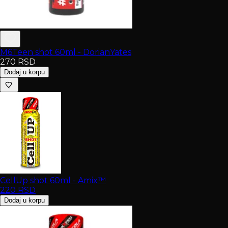
M6Teen shot 60ml - DorianYates
270
RSD
Dodaj u korpu
CellUp shot 60ml - Amix™
220
RSD
Dodaj u korpu