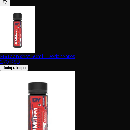
M6Teen shot 60ml - DorianYates
270
RSD
Dodaj u korpu