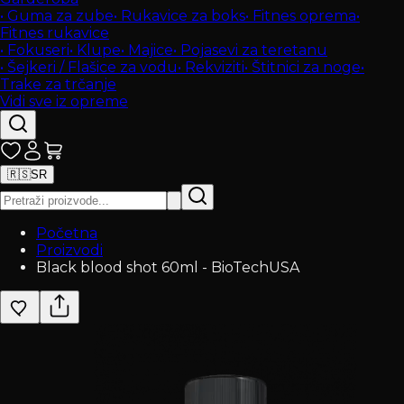
•
Guma za zube
•
Rukavice za boks
•
Fitnes oprema
•
Fitnes rukavice
•
Fokuseri
•
Klupe
•
Majice
•
Pojasevi za teretanu
•
Šejkeri / Flašice za vodu
•
Rekviziti
•
Štitnici za noge
•
Trake za trčanje
Vidi sve iz opreme
🇷🇸
SR
Početna
Proizvodi
Black blood shot 60ml - BioTechUSA