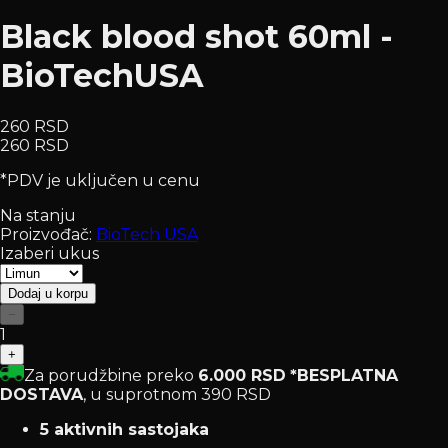
Black blood shot 60ml -
BioTechUSA
260 RSD
260 RSD
*PDV je uključen u cenu
Na stanju
Proizvođač:
BioTech USA
Izaberi ukus
Dodaj u korpu
−
1
+
Za porudžbine preko
6.000 RSD
*BESPLATNA
DOSTAVA
, u suprotnom 390 RSD
5 aktivnih sastojaka