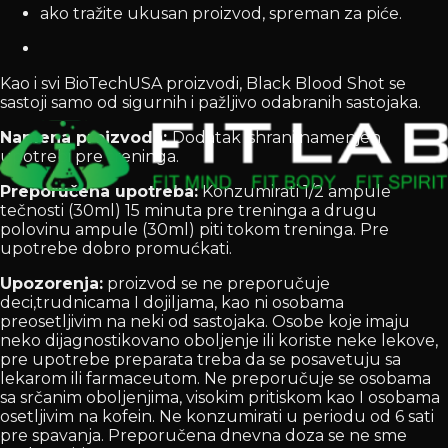
ako tražite ukusan proizvod, spreman za piće.
Kao i svi BioTechUSA proizvodi, Black Blood Shot se
sastoji samo od sigurnih i pažljivo odabranih sastojaka.
Namena proizvoda:
Dodatak ishrani namenjen
upotrebi pre treninga.
Preporučena upotreba:
Konzumirati 1/2 ampule
tečnosti (30ml) 15 minuta pre treninga a drugu
polovinu ampule (30ml) piti tokom treninga. Pre
upotrebe dobro promućkati.
Upozorenja:
proizvod se ne preporučuje
deci,trudnicama I dojiljama, kao ni osobama
preosetljivim na neki od sastojaka. Osobe koje imaju
neko dijagnostikovano oboljenje ili koriste neke lekove,
pre upotrebe preparata treba da se posavetuju sa
lekarom ili farmaceutom. Ne preporučuje se osobama
sa srčanim oboljenjima, visokim pritiskom kao I osobama
osetljivim na kofein. Ne konzumirati u periodu od 6 sati
pre spavanja. Preporučena dnevna doza se ne sme