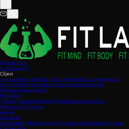
Prodavnica
Suplementi
Ciljevi
•
Mršavljenje
•
Mišićna masa
•
Kondicija
•
Suplementi za
izdržljivost
•
Oporavak / rehidratacija / energija
Vidi sve suplemente
Fit hrana
•
Sosevi, namazi i hrana
•
Proteinske čokoladice
Vidi sve iz Fit hrane
Akcija
Oprema
•
Bandažeri
•
Boks oprema
•
Džakovi i bokserske kruške
•
Garderoba