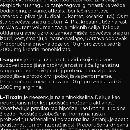
eksplozivnu snagu (dizanje tegova, gimnastičke vežbe,
bodibilding, plivanje, atletika, borilački sportovi,
vaterpolo, plivanje, fudbal, rukomet, košarka i td.). Osim
što povećava snagu putem ATP-a, kreatin utiče na rast
mišića putem volumenizacije mišićnih ćelija. Takođe
otklanja glavne uzroke zamora mišića, povećava snagu i
izdržljivost, smanjuje masne naslage, ubrzava oporavak.
Preporučena dnevna doza od 10 gr proizvoda sadrži
2000 mg kreatin monohidrata.
L-arginin
je prekurzor azot-oksida koji širi krvne
sudove i poboljšava prokrvljenost mišića. Igra važnu
ulogu u biosintezi/izgradnji proteina, obnavlja tkiva,
poboljšava protok krvi i poboljšava performanse.
Preporučena dnevna doza od 10 gr proizvoda sadrži
2000 mg arginina.
L-Tirozin
je neesencijalna aminokiselina. Deluje kao
neurotransmiter koji podstiče moždanu aktivnost.
Obezbeđuje pravilan rad hipofize, kao i štitne i tiroidne
žlezde. Podstiče oslobađanje hormona rasta i
proizvodnju adrenalina i noradrenalina. Smanjuje apetit,
potištenost, umor i razdražljivost. Preporučena dnevna