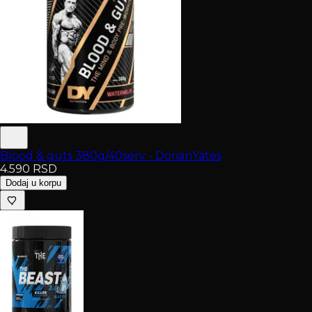
Blood & guts 380g/40serv - DorianYates
4.590
RSD
Dodaj u korpu