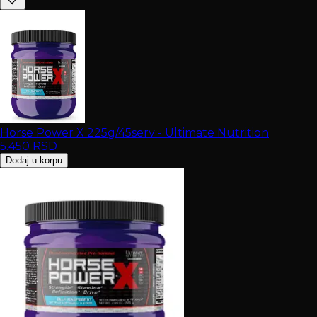
Horse Power X 225g/45serv - Ultimate Nutrition
5.450
RSD
Dodaj u korpu