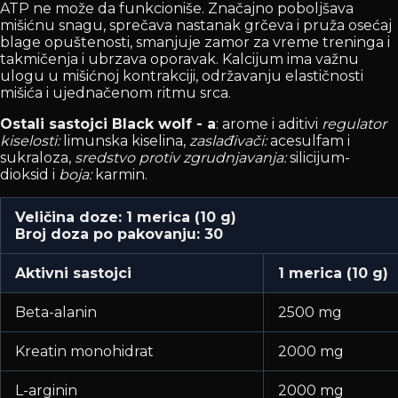
ATP ne može da funkcioniše. Značajno poboljšava
mišićnu snagu, sprečava nastanak grčeva i pruža osećaj
blage opuštenosti, smanjuje zamor za vreme treninga i
takmičenja i ubrzava oporavak. Kalcijum ima važnu
ulogu u mišićnoj kontrakciji, održavanju elastičnosti
mišića i ujednačenom ritmu srca.
Ostali sastojci Black wolf - a
: arome i aditivi
regulator
kiselosti:
limunska kiselina,
zaslađivači:
acesulfam i
sukraloza,
sredstvo protiv zgrudnjavanja:
silicijum-
dioksid i
boja:
karmin.
Veličina doze: 1 merica (10 g)
Broj doza po pakovanju: 30
Aktivni sastojci
1 merica (10 g)
Beta-alanin
2500 mg
Kreatin monohidrat
2000 mg
L-arginin
2000 mg