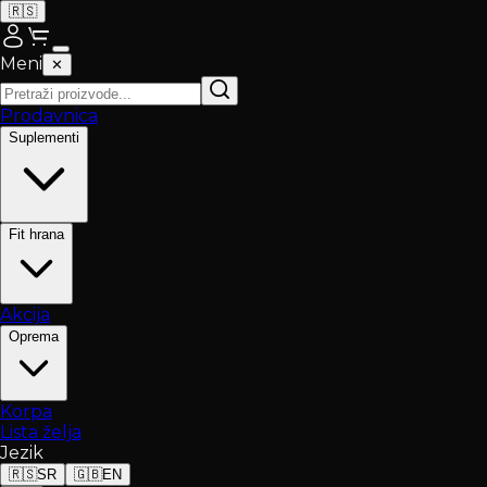
🇷🇸
Meni
✕
Prodavnica
Suplementi
Fit hrana
Akcija
Oprema
Korpa
Lista želja
Jezik
🇷🇸
SR
🇬🇧
EN