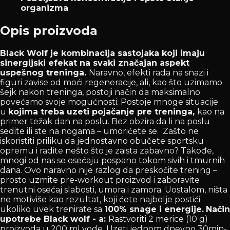
organizma
Opis proizvoda
Black Wolf je kombinacija sastojaka koji imaju
sinergijski efekat na svaki značajan aspekt
uspešnog treninga.
Naravno, efekti rada na snazi i
figuri zavise od moći regeneracije, ali, kao što uzimamo
šejk nakon treninga, postoji način da maksimalno
povećamo svoje mogućnosti. Postoje mnoge situacije
u
kojima treba uzeti pojačanje pre treninga,
kao na
primer težak dan na poslu. Bez obzira da li na poslu
sedite ili ste na nogama – umorićete se. Zašto ne
iskoristiti priliku da jednostavno obučete sportsku
opremu i radite nešto što je zaista zabavno? Takođe,
mnogi od nas se osećaju pospano tokom sivih i tmurnih
dana. Ovo naravno nije razlog da preskočite trening –
prosto uzmite pre-workout proizvod i zaboravite
trenutni osećaj slabosti, umora i zamora. Uostalom, ništa
ne motiviše kao rezultat, koji ćete najbolje postići
ukoliko uvek trenirate sa
100% snage i energije.
Način
upotrebe Black wolf - a:
Rastvoriti 2 merice (10 g)
proizvoda u 200 ml vode. Uzeti jednom dnevno 30min-