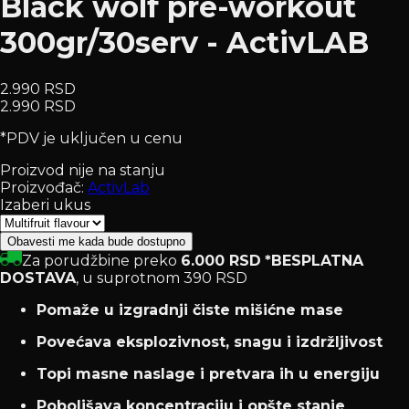
Black wolf pre-workout
300gr/30serv - ActivLAB
2.990 RSD
2.990 RSD
*PDV je uključen u cenu
Proizvod nije na stanju
Proizvođač:
ActivLab
Izaberi ukus
Obavesti me kada bude dostupno
Za porudžbine preko
6.000 RSD
*BESPLATNA
DOSTAVA
, u suprotnom 390 RSD
Pomaže u izgradnji čiste mišićne mase
Povećava eksplozivnost, snagu i izdržljivost
Topi masne naslage i pretvara ih u energiju
Poboljšava koncentraciju i opšte stanje