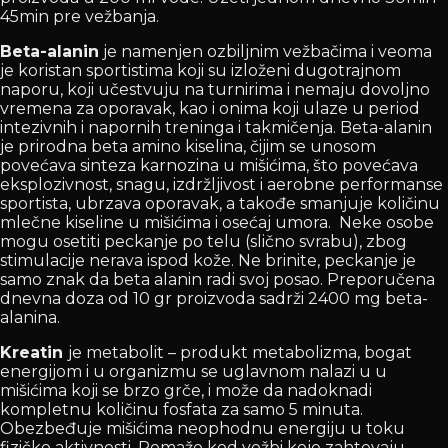
45min pre vežbanja.
Beta-alanin
je namenjen ozbiljnim vežbačima i veoma
je koristan sportistima koji su izloženi dugotrajnom
naporu, koji učestvuju na turnirima i nemaju dovoljno
vremena za oporavak, kao i onima koji ulaze u period
intezivnih i napornih treninga i takmičenja. Beta-alanin
je prirodna beta amino kiselina, čijim se unosom
povećava sinteza karnozina u mišićima, što povećava
eksplozivnost, snagu, izdržljivost i aerobne performanse
sportista, ubrzava oporavak, a takođe smanjuje količinu
mlečne kiseline u mišićima i osećaj umora. Neke osobe
mogu osetiti peckanje po telu (slično svrabu), zbog
stimulacije nerava ispod kože. Ne brinite, peckanje je
samo znak da beta alanin radi svoj posao. Preporučena
dnevna doza od 10 gr proizvoda sadrži 2400 mg beta-
alanina.
Kreatin
je metabolit – produkt metabolizma, bogat
energijom i u organizmu se uglavnom nalazi u u
mišićima koji se brzo grče, i može da nadoknadi
kompletnu količinu fosfata za samo 5 minuta.
Obezbeđuje mišićima neophodnu energiju u toku
fizičke aktivnosti. Pomaže kod vežbi koje zahtevaju