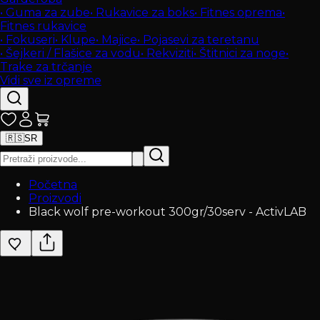
•
Guma za zube
•
Rukavice za boks
•
Fitnes oprema
•
Fitnes rukavice
•
Fokuseri
•
Klupe
•
Majice
•
Pojasevi za teretanu
•
Šejkeri / Flašice za vodu
•
Rekviziti
•
Štitnici za noge
•
Trake za trčanje
Vidi sve iz opreme
🇷🇸
SR
Početna
Proizvodi
Black wolf pre-workout 300gr/30serv - ActivLAB