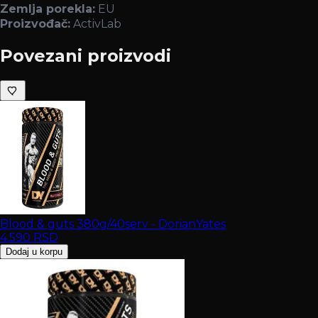
Zemlja porekla:
EU
Proizvođač:
ActivLab
Povezani proizvodi
Blood & guts 380g/40serv - DorianYates
4.590
RSD
Dodaj u korpu