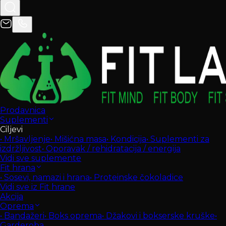
Prodavnica
Suplementi
Ciljevi
•
Mršavljenje
•
Mišićna masa
•
Kondicija
•
Suplementi za
izdržljivost
•
Oporavak / rehidratacija / energija
Vidi sve suplemente
Fit hrana
•
Sosevi, namazi i hrana
•
Proteinske čokoladice
Vidi sve iz Fit hrane
Akcija
Oprema
•
Bandažeri
•
Boks oprema
•
Džakovi i bokserske kruške
•
Garderoba