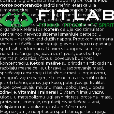
doza od 10 g preparata sadrži 300 mg L-tirozina.
Plod
gorke pomorandže
sadrži sinefrin, etarska ulja
(limonen, citral i linalol), gorke flavonoide (naringin,
neohesperidin, neoeriocitrin), terpene (limonoidi),
furanokumarine (bergamotin) i biogene emine (p-
sinefrin), pektine, karotenoide, šećere, vitamine,
organske kiseline i dr.
Kofein
deluje kao stimulator
centralnog nervnog sistema i smanjuje percepciju
umora – naročito kod dužih napora. Protokom vremena
mentalni i fizički zamor igraju glavnu ulogu u opadanju
sportskih performansi. U ovim situacijama kofein je
nenadmašan jer pojačava izdržljivost, obezbeđuje
mentalni podsticaj i fokus i povećava budnost i
koncentraciju.
Ketoni maline
su prirodan antioksidans,
razbijaju masne ćelije, ubrzavaju sagorevanje masti,
sprečavaju apsorpciju i taloženje masti u organizmu,
omogućavaju smanjenje telesne masti (naročito oko
jetre) i težinu, obnavljaju kosu, poboljšavaju kvalitet
kože, povećavaju mišićnu masu, poboljšavaju opšte
zdravlje.
Vitamini i minerali
: B vitamini imaju važnu
ulogu u metabolizmu ugljenih hidrata, proteina i masti,
proizvodnji energije, regulaciji nivoa šećera u krvi,
ćelijskom metabolizmu, rastu mišićne mase.
Magnezijum je neophodan sportistima, jer bez njega