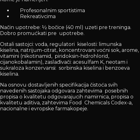
Profesonalnim sportistima
Rekreativcima
Način upotrebe: ½ bočice (40 ml) uzeti pre treninga.
Dobro promućkati pre upotrebe.
Ostali sastojci: voda, regulatori kiselosti: limunska
kiselina, natrijum-citrat, koncentrovani voćni sok, arome,
vitamini (nikotinamid, piridoksin-hidrohlorid,
cijanokobalamin), zaslađivači: acesulfam K, neotam i
sukraloza konzervansi: sorbinska kiselina i benzoeva
kiselina.
Na osnovu dostavljenih specifikacija čistoća svih
navedenih sastojaka odgovara zahtevima posebnih
propisa o kvalitetu odgovarajucih namirnica, propisa o
kvalitetu aditiva, zahtevima Food Chemicals Codex-a,
nacionalne i evropske farmakopeje.