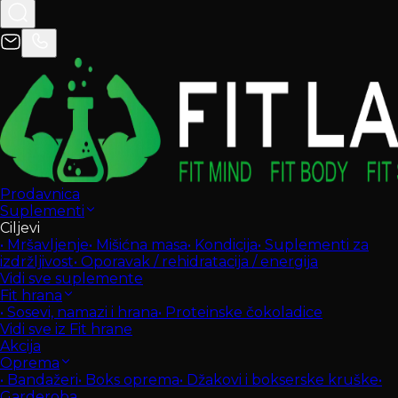
Prodavnica
Suplementi
Ciljevi
•
Mršavljenje
•
Mišićna masa
•
Kondicija
•
Suplementi za
izdržljivost
•
Oporavak / rehidratacija / energija
Vidi sve suplemente
Fit hrana
•
Sosevi, namazi i hrana
•
Proteinske čokoladice
Vidi sve iz Fit hrane
Akcija
Oprema
•
Bandažeri
•
Boks oprema
•
Džakovi i bokserske kruške
•
Garderoba