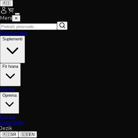
🇷🇸
Meni
✕
Prodavnica
Suplementi
Fit hrana
Akcija
Oprema
Korpa
Lista želja
Jezik
🇷🇸
SR
🇬🇧
EN