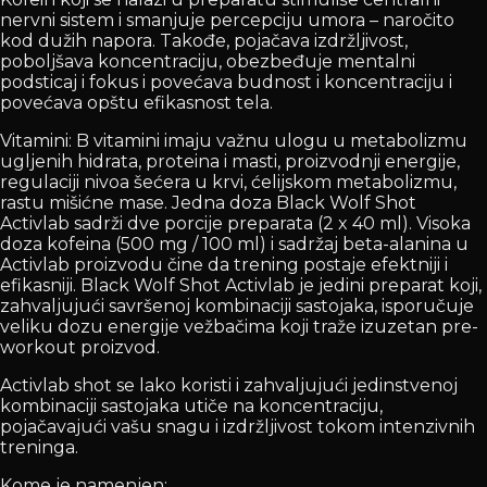
nervni sistem i smanjuje percepciju umora – naročito
kod dužih napora. Takođe, pojačava izdržljivost,
poboljšava koncentraciju, obezbeđuje mentalni
podsticaj i fokus i povećava budnost i koncentraciju i
povećava opštu efikasnost tela.
Vitamini: B vitamini imaju važnu ulogu u metabolizmu
ugljenih hidrata, proteina i masti, proizvodnji energije,
regulaciji nivoa šećera u krvi, ćelijskom metabolizmu,
rastu mišićne mase. Jedna doza Black Wolf Shot
Activlab sadrži dve porcije preparata (2 x 40 ml). Visoka
doza kofeina (500 mg / 100 ml) i sadržaj beta-alanina u
Activlab proizvodu čine da trening postaje efektniji i
efikasniji. Black Wolf Shot Activlab je jedini preparat koji,
zahvaljujući savršenoj kombinaciji sastojaka, isporučuje
veliku dozu energije vežbačima koji traže izuzetan pre-
workout proizvod.
Activlab shot se lako koristi i zahvaljujući jedinstvenoj
kombinaciji sastojaka utiče na koncentraciju,
pojačavajući vašu snagu i izdržljivost tokom intenzivnih
treninga.
Kome je namenjen: