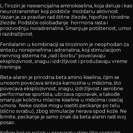
L-Tirozin je neesencijalna aminokiselina, koja deluje i kao
neurotransmiter koji podstiče moždanu aktivnost.
Vazan je za pravilan rad štitne žlezde, hipofize i tiroidne
žlezde. Podstiče oslobađanje horrnona rasta i
proizvodnju noradrenalina. Smanjuje potištenost, umor
i razdražljivost.
Fenilalanin u kombinaciji sa tirozinom je neophodan za
sintezu norepinefrina i adrenalina, koji stimulacijom
nervnog sistema na „rad i borbu“ povećavaju
eksplozivnost, snagu i izdržljivost i produžavaju vreme
treninga.
Beta-alanin je prirodna beta amino kiselina, čijim se
unosom povećava sinteza karnozina u mišićima, što
povećava eksplozivnost, snagu, izdržljivost i aerobne
performanse sportista, ubrzava oporavak, a takođe
smanjuje količinu mlaćne kiseline u mišićima i osećaj
umora. Neke osobe mogu osetiti peckanje po telu
(slično svrabu), zbog stimulacije nerava ispod kože. Ne
brinite, peckanje je samo znak da beta alanin radi svoj
posao.
Kofein koji se nalazi u preparatu stimuliše centralni