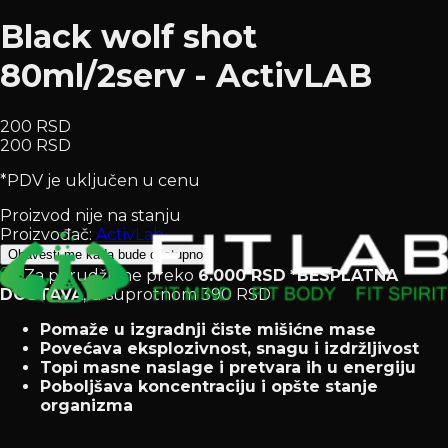
Black wolf shot
80ml/2serv - ActivLAB
200 RSD
200 RSD
*PDV je uključen u cenu
Proizvod nije na stanju
Proizvođač:
ActivLab
Obavesti me kada bude dostupno
Za porudžbine preko
6.000 RSD
*BESPLATNA
DOSTAVA
, u suprotnom 390 RSD
Pomaže u izgradnji čiste mišićne mase
Povećava eksplozivnost, snagu i izdržljivost
Topi masne naslage i pretvara ih u energiju
Poboljšava koncentraciju i opšte stanje
organizma