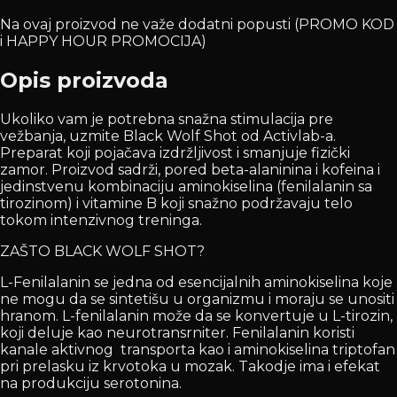
Na ovaj proizvod ne važe dodatni popusti (PROMO KOD
i HAPPY HOUR PROMOCIJA)
Opis proizvoda
Ukoliko vam je potrebna snažna stimulacija pre
vežbanja, uzmite Black Wolf Shot od Activlab-a.
Preparat koji pojačava izdržljivost i smanjuje fizički
zamor. Proizvod sadrži, pored beta-alaninina i kofeina i
jedinstvenu kombinaciju aminokiselina (fenilalanin sa
tirozinom) i vitamine B koji snažno podržavaju telo
tokom intenzivnog treninga.
ZAŠTO BLACK WOLF SHOT?
L-Fenilalanin se jedna od esencijalnih aminokiselina koje
ne mogu da se sintetišu u organizmu i moraju se unositi
hranom. L-fenilalanin može da se konvertuje u L-tirozin,
koji deluje kao neurotransrniter. Fenilalanin koristi
kanale aktivnog transporta kao i aminokiselina triptofan
pri prelasku iz krvotoka u mozak. Takodje ima i efekat
na produkciju serotonina.