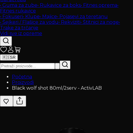
•
Guma za zube
•
Rukavice za boks
•
Fitnes oprema
•
Fitnes rukavice
•
Fokuseri
•
Klupe
•
Majice
•
Pojasevi za teretanu
•
Šejkeri / Flašice za vodu
•
Rekviziti
•
Štitnici za noge
•
Trake za trčanje
Vidi sve iz opreme
🇷🇸
SR
Početna
Proizvodi
Black wolf shot 80ml/2serv - ActivLAB