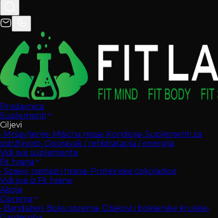
Prodavnica
Suplementi
Ciljevi
•
Mršavljenje
•
Mišićna masa
•
Kondicija
•
Suplementi za
izdržljivost
•
Oporavak / rehidratacija / energija
Vidi sve suplemente
Fit hrana
•
Sosevi, namazi i hrana
•
Proteinske čokoladice
Vidi sve iz Fit hrane
Akcija
Oprema
•
Bandažeri
•
Boks oprema
•
Džakovi i bokserske kruške
•
Garderoba