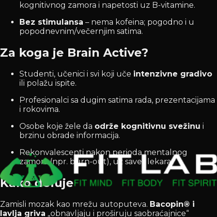
kognitivnog zamora i napetosti uz B-vitamine.
Bez stimulansa
– nema kofeina; pogodno i u
popodnevnim/večernjim satima.
Za koga je Brain Active?
Studenti, učenici i svi koji uče
intenzivne gradivo
ili polažu ispite.
Profesionalci sa dugim satima rada, prezentacijama
i rokovima.
Osobe koje žele da
održe kognitivnu svežinu
i
brzinu obrade informacija.
Rekonvalescenti nakon perioda mentalnog
zamora (npr. burn-out), uz savet lekara.
Kako deluje
Zamisli mozak kao mrežu autoputeva.
Bacopin® i
lavlja griva
„obnavljaju i proširuju saobraćajnice“