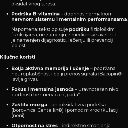
oksidativnog stresa.
Podrška B-vitamina
– doprinos normalnom
nervnom sistemu i mentalnim performansama
.
Napomena: tekst opisuje
podršku
fiziološkim
funkcijama; ne zamenjuje medicinski savet niti
je namenjen dijagnostici, lečenju ili prevenciji
bolesti.
Ključne koristi
Bolja aktivna memorija i učenje
– podržana
neuroplastičnost i bolji prenos signala (Bacopin® +
lavlja griva).
Fokus i mentalna jasnoća
– uravnotežen nivo
budnosti bez nervoze i „pada“.
Zaštita mozga
– antioksidativna podrška
(borovnica, Centellin®) i pomoć mikrocirkulaciji
(noni).
Otpornost na stres
– indirektno smanjenje