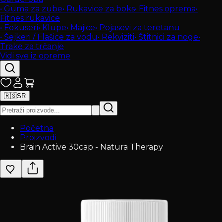
•
Guma za zube
•
Rukavice za boks
•
Fitnes oprema
•
Fitnes rukavice
•
Fokuseri
•
Klupe
•
Majice
•
Pojasevi za teretanu
•
Šejkeri / Flašice za vodu
•
Rekviziti
•
Štitnici za noge
•
Trake za trčanje
Vidi sve iz opreme
🇷🇸
SR
Početna
Proizvodi
Brain Active 30cap - Natura Therapy