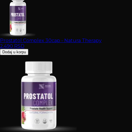
Prostatol Complex 30cap - Natura Therapy
2.490
RSD
Dodaj u korpu