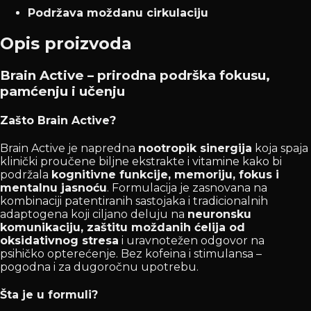
Podržava moždanu cirkulaciju
Opis proizvoda
Brain Active – prirodna podrška fokusu,
pamćenju i učenju
Zašto Brain Active?
Brain Active je napredna
nootropik sinergija
koja spaja
klinički proučene biljne ekstrakte i vitamine kako bi
podržala
kognitivne funkcije, memoriju, fokus i
mentalnu jasnoću
. Formulacija je zasnovana na
kombinaciji patentiranih sastojaka i tradicionalnih
adaptogena koji ciljano deluju na
neuronsku
komunikaciju, zaštitu moždanih ćelija od
oksidativnog stresa
i uravnotežen odgovor na
psihičko opterećenje. Bez kofeina i stimulansa –
pogodna i za dugoročnu upotrebu.
Šta je u formuli?