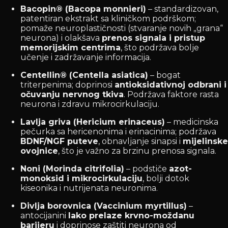
Bacopin® (Bacopa monnieri)
– standardizovan,
patentiran ekstrakt sa kliničkom podrškom;
pomaže neuroplastičnosti (stvaranje novih „grana“
neurona) i olakšava
prenos signala i pristup
memorijskim centrima
, što podržava bolje
učenje i zadržavanje informacija.
Centellin® (Centella asiatica)
– bogat
triterpenima; doprinosi
antioksidativnoj odbrani i
očuvanju nervnog tkiva
. Podržava faktore rasta
neurona i zdravu mikrocirkulaciju.
Lavlja griva (Hericium erinaceus)
– medicinska
pečurka sa hericenonima i erinacinima; podržava
BDNF/NGF puteve
, obnavljanje sinapsi i
mijelinske
ovojnice
, što je važno za brzinu prenosa signala.
Noni (Morinda citrifolia)
– podstiče
azot-
monoksid i mikrocirkulaciju
, bolji dotok
kiseonika i nutrijenata neuronima.
Divlja borovnica (Vaccinium myrtillus)
–
antocijanini
lako prelaze krvno-moždanu
barijeru
i doprinose zaštiti neurona od