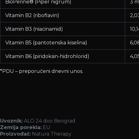
BioPerine® (Piper nigrum)
3 
Vitamin B2 (riboflavin)
2,0
Vitamin B3 (niacinamid)
10,
Vitamin B5 (pantotenska kiselina)
6,0
Vitamin B6 (piridoksin-hidrohlorid)
4,0
*PDU – preporučeni dnevni unos.
Uvoznik:
ALO 24 doo Beograd
Zemlja porekla:
EU
Proizvođač:
Natura Therapy