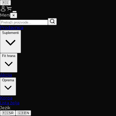
🇷🇸
Meni
✕
Prodavnica
Suplementi
Fit hrana
Akcija
Oprema
Korpa
Lista želja
Jezik
🇷🇸
SR
🇬🇧
EN