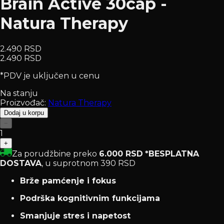
Brain Active 30cap -
Natura Therapy
2.490 RSD
2.490 RSD
*PDV je uključen u cenu
Na stanju
Proizvođač:
Natura Therapy
Dodaj u korpu
−
1
+
Za porudžbine preko
6.000 RSD
*BESPLATNA
DOSTAVA
, u suprotnom 390 RSD
Brže pamćenje i fokus
Podrška kognitivnim funkcijama
Smanjuje stres i napetost