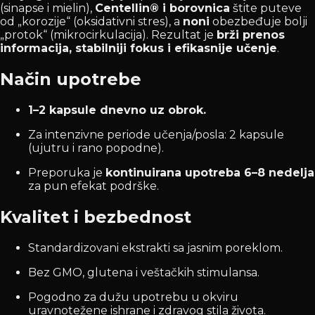
(sinapse i mielin),
Centellin® i borovnica
štite puteve
od „korozije“ (oksidativni stres), a
noni
obezbeđuje bolji
„protok“ (mikrocirkulacija). Rezultat je
brži prenos
informacija, stabilniji fokus i efikasnije učenje
.
Način upotrebe
1–2 kapsule dnevno uz obrok.
Za intenzivne periode učenja/posla: 2 kapsule
(ujutru i rano popodne).
Preporuka je
kontinuirana upotreba 6–8 nedelja
za pun efekat podrške.
Kvalitet i bezbednost
Standardizovani ekstrakti sa jasnim poreklom.
Bez GMO, glutena i veštačkih stimulansa.
Pogodno za dužu upotrebu u okviru
uravnotežene ishrane i zdravog stila života.