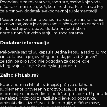
Pogodan je za rekreativce, sportiste, osobe koje vode
računa o imunitetu, koži, kosi i noktima, kao i za sve koji
žele osnovni dodatak svakodnevnoj suplementaciji.
Posebno je koristan u periodima kada je ishrana manje
raznovrsna, kada je organizam izložen većem naporu ili
kada postoji potreba za dodatnom podrškom
normalnom funkcionisanju imunog sistema.
Dodatne informacije
Pakovanje sadrži 60 kapsula. Jedna kapsula sadrži 12 mg
cinka. Kapsula je goveđeg porekla, jer sadrži goveđi
želatin, pa proizvod nije pogodan za osobe koje
izbegavaju sastojke životinjskog porekla.
Zašto FitLab.rs?
Kupovinom na FitLab.rs dobijaš pažljivo odabrane
suplemente proverenih proizvođača, uz jasne
informacije o proizvodima i podršku pri izboru. U ponudi
se nalaze proizvodi za različite ciljeve, od oporavka,
aminokiselina i izdržljivosti, do energije, mišićne mase,