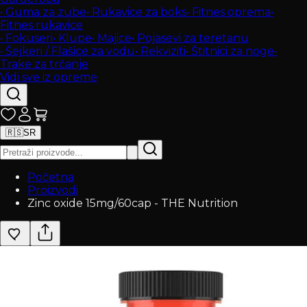
•
Guma za zube
•
Rukavice za boks
•
Fitnes oprema
•
Fitnes rukavice
•
Fokuseri
•
Klupe
•
Majice
•
Pojasevi za teretanu
•
Šejkeri / Flašice za vodu
•
Rekviziti
•
Štitnici za noge
•
Trake za trčanje
Vidi sve iz opreme
🇷🇸
SR
Početna
Proizvodi
Zinc oxide 15mg/60cap - THE Nutrition