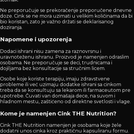
Ne preporučuje se prekoračenje preporučene dnevne
doze. Cink se ne mora uzimati u velikim količinama da bi
bio koristan, zato je važno držati se deklarisanog
doziranja.
Napomene i upozorenja
Dodaci ishrani nisu zamena za raznovrsnu i
uravnoteženu ishranu. Proizvod je namenjen odraslim
osobama. Ne preporučuje se deci, trudnicama i
dojiljama bez konsultacije sa stručnim licem.
Osobe koje koriste terapiju, imaju zdravstvene
probleme ili već uzimaju dodatke ishrani sa cinkom
treba da se konsultuju sa lekarom ili farmaceutom pre
upotrebe. Čuvati van domašaja dece, na suvom i
hladnom mestu, zaštićeno od direktne svetlosti i vlage.
Kome je namenjen Cink THE Nutrition?
Cink THE Nutrition namenjen je osobama koje žele
dodatni unos cinka kroz praktičnu kapsuliranu formu.