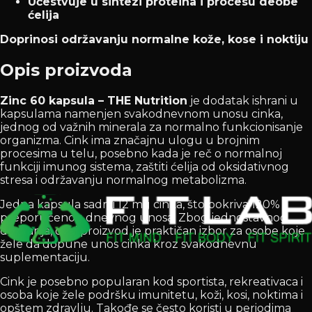
Učestvuje u sintezi proteina i procesu deobe
ćelija
Doprinosi održavanju normalne kože, kose i noktiju
Opis proizvoda
Zinc 60 kapsula – THE Nutrition
je dodatak ishrani u
kapsulama namenjen svakodnevnom unosu cinka,
jednog od važnih minerala za normalno funkcionisanje
organizma. Cink ima značajnu ulogu u brojnim
procesima u telu, posebno kada je reč o normalnoj
funkciji imunog sistema, zaštiti ćelija od oksidativnog
stresa i održavanju normalnog metabolizma.
Jedna kapsula sadrži 12 mg cinka, što pokriva 120%
preporučenog dnevnog unosa. Zbog jednostavnog
doziranja, ovaj proizvod je praktičan izbor za osobe koje
žele da dopune unos cinka kroz svakodnevnu
suplementaciju.
Cink je posebno popularan kod sportista, rekreativaca i
osoba koje žele podršku imunitetu, koži, kosi, noktima i
opštem zdravlju. Takođe se često koristi u periodima