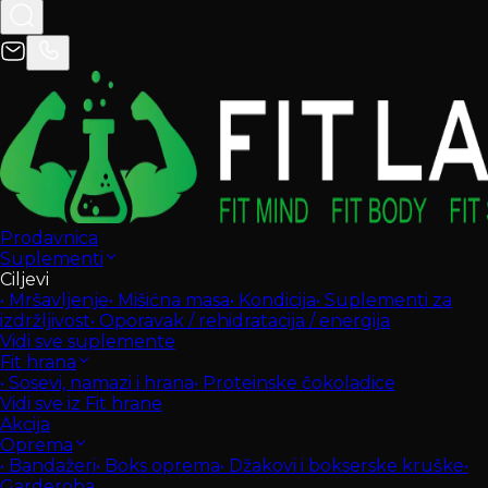
Prodavnica
Suplementi
Ciljevi
•
Mršavljenje
•
Mišićna masa
•
Kondicija
•
Suplementi za
izdržljivost
•
Oporavak / rehidratacija / energija
Vidi sve suplemente
Fit hrana
•
Sosevi, namazi i hrana
•
Proteinske čokoladice
Vidi sve iz Fit hrane
Akcija
Oprema
•
Bandažeri
•
Boks oprema
•
Džakovi i bokserske kruške
•
Garderoba