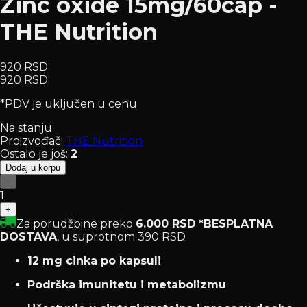
Zinc oxide 15mg/60cap -
THE Nutrition
920 RSD
920 RSD
*PDV je uključen u cenu
Na stanju
Proizvođač:
THE Nutrition
Ostalo je još
:
2
Dodaj u korpu
−
1
+
Za porudžbine preko
6.000 RSD
*BESPLATNA
DOSTAVA
, u suprotnom 390 RSD
12 mg cinka po kapsuli
Podrška imunitetu i metabolizmu