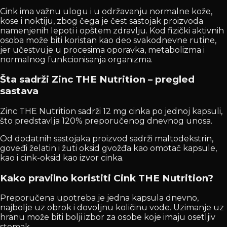
Cink ima važnu ulogu i u održavanju normalne kože,
kose i noktiju, zbog čega je čest sastojak proizvoda
namenjenih lepoti i opštem zdravlju. Kod fizički aktivnih
osoba može biti koristan kao deo svakodnevne rutine,
jer učestvuje u procesima oporavka, metabolizma i
normalnog funkcionisanja organizma.
Šta sadrži Zinc THE Nutrition – pregled
sastava
Zinc THE Nutrition sadrži 12 mg cinka po jednoj kapsuli,
što predstavlja 120% preporučenog dnevnog unosa.
Od dodatnih sastojaka proizvod sadrži maltodekstrin,
goveđi želatin i žuti oksid gvožđa kao omotač kapsule,
kao i cink-oksid kao izvor cinka.
Kako pravilno koristiti Cink THE Nutrition?
Preporučena upotreba je jedna kapsula dnevno,
najbolje uz obrok i dovoljnu količinu vode. Uzimanje uz
hranu može biti bolji izbor za osobe koje imaju osetljiv
stomak.