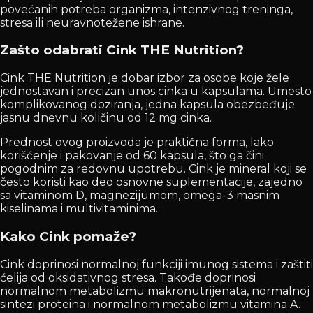
povećanih potreba organizma, intenzivnog treninga,
stresa ili neuravnotežene ishrane.
Zašto odabrati Cink THE Nutrition?
Cink THE Nutrition je dobar izbor za osobe koje žele
jednostavan i precizan unos cinka u kapsulama. Umesto
komplikovanog doziranja, jedna kapsula obezbeđuje
jasnu dnevnu količinu od 12 mg cinka.
Prednost ovog proizvoda je praktična forma, lako
korišćenje i pakovanje od 60 kapsula, što ga čini
pogodnim za redovnu upotrebu. Cink je mineral koji se
često koristi kao deo osnovne suplementacije, zajedno
sa vitaminom D, magnezijumom, omega-3 masnim
kiselinama i multivitaminima.
Kako Cink pomaže?
Cink doprinosi normalnoj funkciji imunog sistema i zaštiti
ćelija od oksidativnog stresa. Takođe doprinosi
normalnom metabolizmu makronutrijenata, normalnoj
sintezi proteina i normalnom metabolizmu vitamina A.