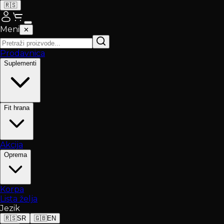
🇷🇸
Meni
✕
Prodavnica
Suplementi
Fit hrana
Akcija
Oprema
Korpa
Lista želja
Jezik
🇷🇸
SR
🇬🇧
EN