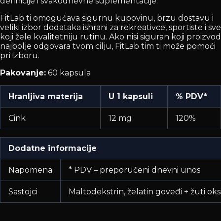
definicije i svakodnevne suplementacije.
FitLab ti omogućava sigurnu kupovinu, brzu dostavu i
veliki izbor dodataka ishrani za rekreativce, sportiste i sve
koji žele kvalitetniju rutinu. Ako nisi siguran koji proizvod
najbolje odgovara tvom cilju, FitLab tim ti može pomoći
pri izboru.
Pakovanje:
60 kapsula
Hranljiva materija
U 1 kapsuli
% PDV*
Cink
12 mg
120%
Dodatne informacije
Napomena
* PDV – preporučeni dnevni unos
Sastojci
Maltodekstrin, želatin goveđi + žuti o