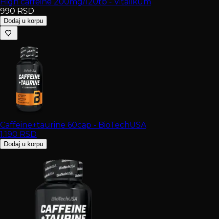
High caffeine 200mg/120tb - Vitalikum
990
RSD
Dodaj u korpu
Caffeine+taurine 60cap - BioTechUSA
1.190
RSD
Dodaj u korpu