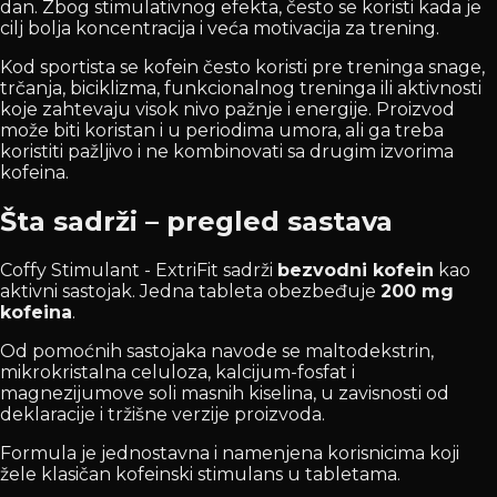
dan. Zbog stimulativnog efekta, često se koristi kada je
cilj bolja koncentracija i veća motivacija za trening.
Kod sportista se kofein često koristi pre treninga snage,
trčanja, biciklizma, funkcionalnog treninga ili aktivnosti
koje zahtevaju visok nivo pažnje i energije. Proizvod
može biti koristan i u periodima umora, ali ga treba
koristiti pažljivo i ne kombinovati sa drugim izvorima
kofeina.
Šta sadrži – pregled sastava
Coffy Stimulant - ExtriFit sadrži
bezvodni kofein
kao
aktivni sastojak. Jedna tableta obezbeđuje
200 mg
kofeina
.
Od pomoćnih sastojaka navode se maltodekstrin,
mikrokristalna celuloza, kalcijum-fosfat i
magnezijumove soli masnih kiselina, u zavisnosti od
deklaracije i tržišne verzije proizvoda.
Formula je jednostavna i namenjena korisnicima koji
žele klasičan kofeinski stimulans u tabletama.