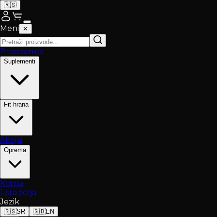
🇷🇸
Meni
✕
Prodavnica
Suplementi
Fit hrana
Akcija
Oprema
Korpa
Lista želja
Jezik
🇷🇸
SR
🇬🇧
EN