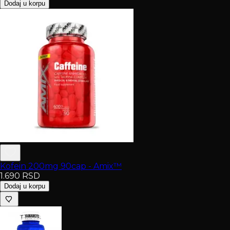
Dodaj u korpu
Kofein 200mg 90cap - Amix™
1.690
RSD
Dodaj u korpu