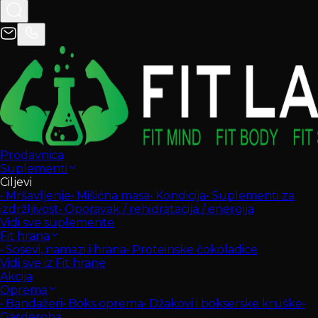
Prodavnica
Suplementi
Ciljevi
•
Mršavljenje
•
Mišićna masa
•
Kondicija
•
Suplementi za
izdržljivost
•
Oporavak / rehidratacija / energija
Vidi sve suplemente
Fit hrana
•
Sosevi, namazi i hrana
•
Proteinske čokoladice
Vidi sve iz Fit hrane
Akcija
Oprema
•
Bandažeri
•
Boks oprema
•
Džakovi i bokserske kruške
•
Garderoba