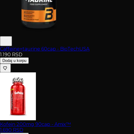
Caffeine+taurine 60cap - BioTechUSA
1.190
RSD
Dodaj u korpu
Kofein 200mg 90cap - Amix™
1.690
RSD