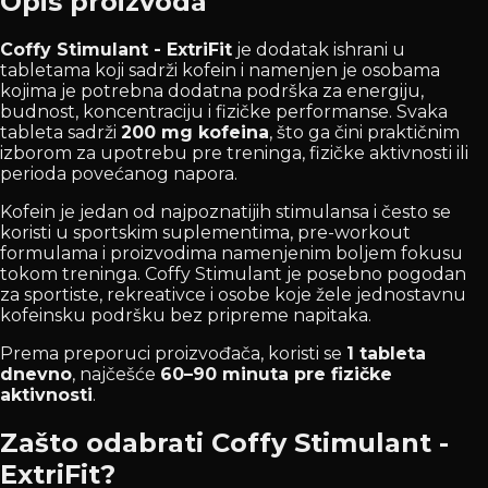
Opis proizvoda
Coffy Stimulant - ExtriFit
je dodatak ishrani u
tabletama koji sadrži kofein i namenjen je osobama
kojima je potrebna dodatna podrška za energiju,
budnost, koncentraciju i fizičke performanse. Svaka
tableta sadrži
200 mg kofeina
, što ga čini praktičnim
izborom za upotrebu pre treninga, fizičke aktivnosti ili
perioda povećanog napora.
Kofein je jedan od najpoznatijih stimulansa i često se
koristi u sportskim suplementima, pre-workout
formulama i proizvodima namenjenim boljem fokusu
tokom treninga. Coffy Stimulant je posebno pogodan
za sportiste, rekreativce i osobe koje žele jednostavnu
kofeinsku podršku bez pripreme napitaka.
Prema preporuci proizvođača, koristi se
1 tableta
dnevno
, najčešće
60–90 minuta pre fizičke
aktivnosti
.
Zašto odabrati Coffy Stimulant -
ExtriFit?