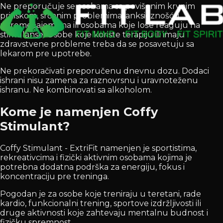
Ne preporučuje se osobama sa povišenim krvnim
pritiskom, srčanim problemima, anksioznošću,
poremećajem sna ili osobama koje loše reaguju na
stimulanse. Osobe koje koriste terapiju ili imaju
zdravstvene probleme treba da se posavetuju sa
lekarom pre upotrebe.
Ne prekoračivati preporučenu dnevnu dozu. Dodaci
ishrani nisu zamena za raznovrsnu i uravnoteženu
ishranu. Ne kombinovati sa alkoholom.
Kome je namenjen Coffy
Stimulant?
Coffy Stimulant - ExtriFit namenjen je sportistima,
rekreativcima i fizički aktivnim osobama kojima je
potrebna dodatna podrška za energiju, fokus i
koncentraciju pre treninga.
Pogodan je za osobe koje treniraju u teretani, rade
kardio, funkcionalni trening, sportove izdržljivosti ili
druge aktivnosti koje zahtevaju mentalnu budnost i
fizičku spremnost.