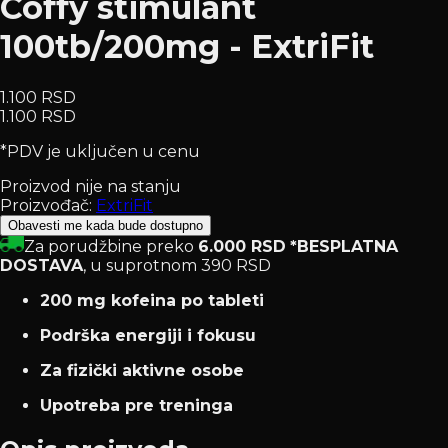
Coffy stimulant
100tb/200mg - ExtriFit
1.100 RSD
1.100 RSD
*PDV je uključen u cenu
Proizvod nije na stanju
Proizvođač:
ExtriFit
Obavesti me kada bude dostupno
Za porudžbine preko
6.000 RSD
*BESPLATNA
DOSTAVA
, u suprotnom 390 RSD
200 mg kofeina po tableti
Podrška energiji i fokusu
Za fizički aktivne osobe
Upotreba pre treninga