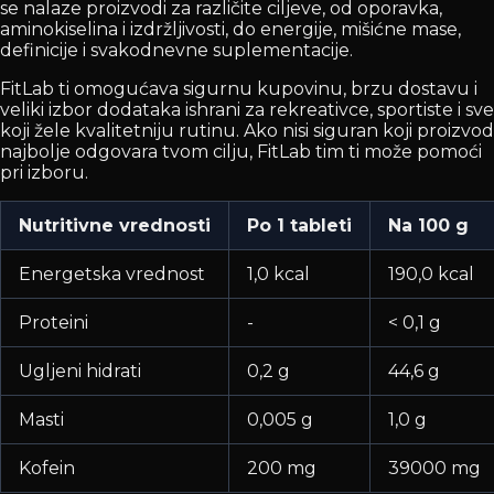
se nalaze proizvodi za različite ciljeve, od oporavka,
aminokiselina i izdržljivosti, do energije, mišićne mase,
definicije i svakodnevne suplementacije.
FitLab ti omogućava sigurnu kupovinu, brzu dostavu i
veliki izbor dodataka ishrani za rekreativce, sportiste i sve
koji žele kvalitetniju rutinu. Ako nisi siguran koji proizvod
najbolje odgovara tvom cilju, FitLab tim ti može pomoći
pri izboru.
Nutritivne vrednosti
Po 1 tableti
Na 100 g
Energetska vrednost
1,0 kcal
190,0 kcal
Proteini
-
< 0,1 g
Ugljeni hidrati
0,2 g
44,6 g
Masti
0,005 g
1,0 g
Kofein
200 mg
39000 mg