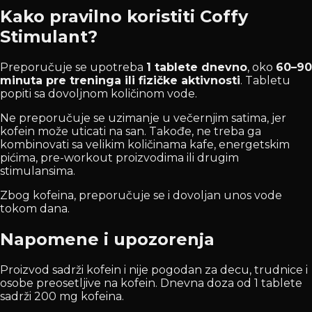
Kako pravilno koristiti Coffy
Stimulant?
Preporučuje se upotreba
1 tablete dnevno
, oko
60–90
minuta pre treninga ili fizičke aktivnosti
. Tabletu
popiti sa dovoljnom količinom vode.
Ne preporučuje se uzimanje u večernjim satima, jer
kofein može uticati na san. Takođe, ne treba ga
kombinovati sa velikim količinama kafe, energetskim
pićima, pre-workout proizvodima ili drugim
stimulansima.
Zbog kofeina, preporučuje se i dovoljan unos vode
tokom dana.
Napomene i upozorenja
Proizvod sadrži kofein i nije pogodan za decu, trudnice i
osobe preosetljive na kofein. Dnevna doza od 1 tablete
sadrži 200 mg kofeina.