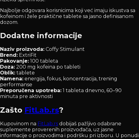
Najbolje odgovara korisnicima koji već imaju iskustva sa
kofeinom i žele praktične tablete sa jasno definisanom
dozom.
Dodatne informacije
Naziv proizvoda:
Coffy Stimulant
Brend:
ExtriFit
Pakovanje:
100 tableta
Doza:
200 mg kofeina po tableti
Oblik:
tablete
Namena:
energija, fokus, koncentracija, trening
performanse
Preporučena upotreba:
1 tableta dnevno, 60–90
minuta pre aktivnosti
Zašto
FitLab.rs
?
Kupovinom na
FitLab.rs
dobijaš pažljivo odabrane
suplemente proverenih proizvođača, uz jasne
informacije o proizvodima i podršku pri izboru. U ponudi