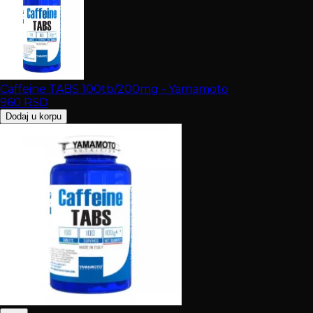
Caffeine TABS 100tb/200mg - Yamamoto
960
RSD
Dodaj u korpu