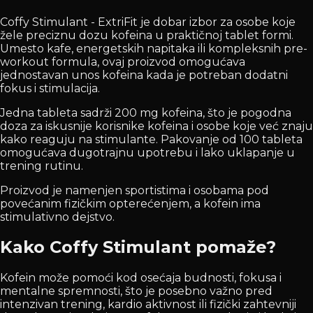
Coffy Stimulant - ExtriFit je dobar izbor za osobe koje
žele preciznu dozu kofeina u praktičnoj tablet formi.
Umesto kafe, energetskih napitaka ili kompleksnih pre-
workout formula, ovaj proizvod omogućava
jednostavan unos kofeina kada je potreban dodatni
fokus i stimulacija.
Jedna tableta sadrži 200 mg kofeina, što je pogodna
doza za iskusnije korisnike kofeina i osobe koje već znaju
kako reaguju na stimulante. Pakovanje od 100 tableta
omogućava dugotrajnu upotrebu i lako uklapanje u
trening rutinu.
Proizvod je namenjen sportistima i osobama pod
povećanim fizičkim opterećenjem, a kofein ima
stimulativno dejstvo.
Kako Coffy Stimulant pomaže?
Kofein može pomoći kod osećaja budnosti, fokusa i
mentalne spremnosti, što je posebno važno pred
intenzivan trening, kardio aktivnost ili fizički zahtevniji