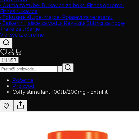
•
Guma za zube
•
Rukavice za boks
•
Fitnes oprema
•
Fitnes rukavice
•
Fokuseri
•
Klupe
•
Majice
•
Pojasevi za teretanu
•
Šejkeri / Flašice za vodu
•
Rekviziti
•
Štitnici za noge
•
Trake za trčanje
Vidi sve iz opreme
🇷🇸
SR
Početna
Proizvodi
Coffy stimulant 100tb/200mg - ExtriFit