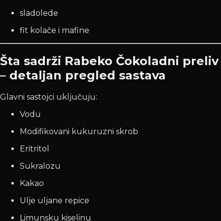
sladolede
fit kolače i mafine
Šta sadrži Rabeko Čokoladni preliv
– detaljan pregled sastava
Glavni sastojci uključuju:
Vodu
Modifikovani kukuruzni skrob
Eritritol
Sukralozu
Kakao
Ulje uljane repice
Limunsku kiselinu