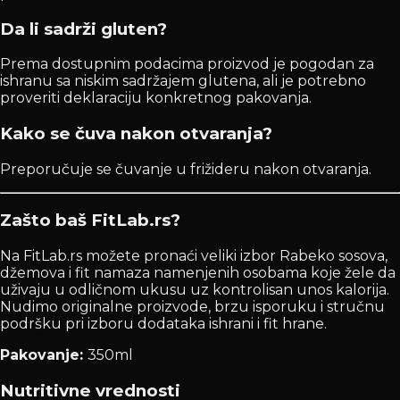
Da li sadrži gluten?
Prema dostupnim podacima proizvod je pogodan za
ishranu sa niskim sadržajem glutena, ali je potrebno
proveriti deklaraciju konkretnog pakovanja.
Kako se čuva nakon otvaranja?
Preporučuje se čuvanje u frižideru nakon otvaranja.
Zašto baš FitLab.rs?
Na FitLab.rs možete pronaći veliki izbor Rabeko sosova,
džemova i fit namaza namenjenih osobama koje žele da
uživaju u odličnom ukusu uz kontrolisan unos kalorija.
Nudimo originalne proizvode, brzu isporuku i stručnu
podršku pri izboru dodataka ishrani i fit hrane.
Pakovanje:
350ml
Nutritivne vrednosti