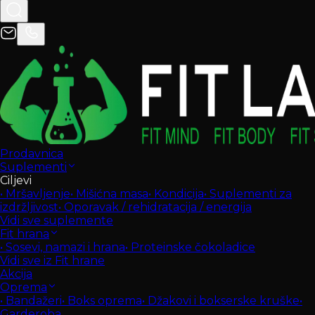
Prodavnica
Suplementi
Ciljevi
•
Mršavljenje
•
Mišićna masa
•
Kondicija
•
Suplementi za
izdržljivost
•
Oporavak / rehidratacija / energija
Vidi sve suplemente
Fit hrana
•
Sosevi, namazi i hrana
•
Proteinske čokoladice
Vidi sve iz Fit hrane
Akcija
Oprema
•
Bandažeri
•
Boks oprema
•
Džakovi i bokserske kruške
•
Garderoba