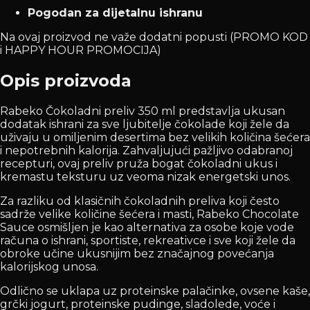
Pogodan za dijetalnu ishranu
Na ovaj proizvod ne važe dodatni popusti (PROMO KOD
i HAPPY HOUR PROMOCIJA)
Opis proizvoda
Rabeko Čokoladni preliv 350 ml predstavlja ukusan
dodatak ishrani za sve ljubitelje čokolade koji žele da
uživaju u omiljenim desertima bez velikih količina šećera
i nepotrebnih kalorija. Zahvaljujući pažljivo odabranoj
recepturi, ovaj preliv pruža bogat čokoladni ukus i
kremastu teksturu uz veoma nizak energetski unos.
Za razliku od klasičnih čokoladnih preliva koji često
sadrže velike količine šećera i masti, Rabeko Chocolate
Sauce osmišljen je kao alternativa za osobe koje vode
računa o ishrani, sportiste, rekreativce i sve koji žele da
obroke učine ukusnijim bez značajnog povećanja
kalorijskog unosa.
Odlično se uklapa uz proteinske palačinke, ovsene kaše,
grčki jogurt, proteinske pudinge, sladolede, voće i