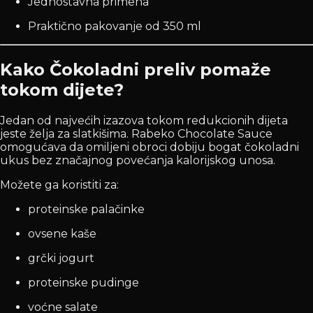
Jednostavna primena
Praktično pakovanje od 350 ml
Kako Čokoladni preliv pomaže
tokom dijete?
Jedan od najvećih izazova tokom redukcionih dijeta
jeste želja za slatkišima. Rabeko Chocolate Sauce
omogućava da omiljeni obroci dobiju bogat čokoladni
ukus bez značajnog povećanja kalorijskog unosa.
Možete ga koristiti za:
proteinske palačinke
ovsene kaše
grčki jogurt
proteinske pudinge
voćne salate