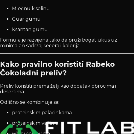
Mlečnu kiselinu
Guar gumu
Ksantan gumu
Formula je razvijena tako da pruži bogat ukus uz
minimalan sadržaj šećera i kalorija.
Kako pravilno koristiti Rabeko
Čokoladni preliv?
Preliv koristiti prema želji kao dodatak obrocima i
desertima.
Odlično se kombinuje sa:
proteinskim palačinkama
proteinskim vaflima
whey šejkovima