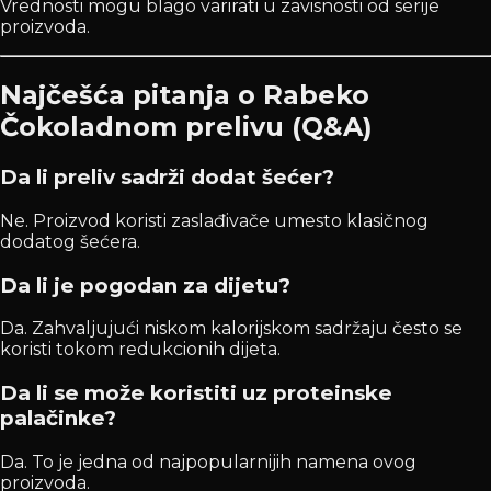
Vrednosti mogu blago varirati u zavisnosti od serije
proizvoda.
Najčešća pitanja o Rabeko
Čokoladnom prelivu (Q&A)
Da li preliv sadrži dodat šećer?
Ne. Proizvod koristi zaslađivače umesto klasičnog
dodatog šećera.
Da li je pogodan za dijetu?
Da. Zahvaljujući niskom kalorijskom sadržaju često se
koristi tokom redukcionih dijeta.
Da li se može koristiti uz proteinske
palačinke?
Da. To je jedna od najpopularnijih namena ovog
proizvoda.