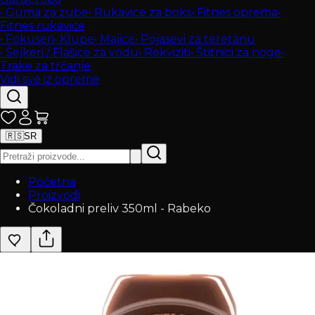
•
Guma za zube
•
Rukavice za boks
•
Fitnes oprema
•
Fitnes rukavice
•
Fokuseri
•
Klupe
•
Majice
•
Pojasevi za teretanu
•
Šejkeri / Flašice za vodu
•
Rekviziti
•
Štitnici za noge
•
Trake za trčanje
Vidi sve iz opreme
🇷🇸
SR
Početna
Proizvodi
Čokoladni preliv 350ml - Rabeko