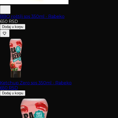
BBQ roštilj sos 350ml - Rabeko
650
RSD
Dodaj u korpu
Ketchup Zero sos 350ml - Rabeko
650
RSD
Dodaj u korpu