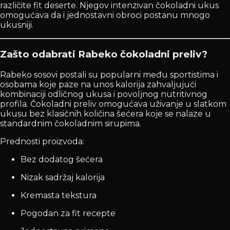
različite fit deserte. Njegov intenzivan čokoladni ukus
omogućava da i jednostavni obroci postanu mnogo
ukusniji.
Zašto odabrati Rabeko čokoladni preliv?
Rabeko sosovi postali su popularni među sportistima i
osobama koje paze na unos kalorija zahvaljujući
kombinaciji odličnog ukusa i povoljnog nutritivnog
profila. Čokoladni preliv omogućava uživanje u slatkom
ukusu bez klasičnih količina šećera koje se nalaze u
standardnim čokoladnim sirupima.
Prednosti proizvoda:
Bez dodatog šećera
Nizak sadržaj kalorija
Kremasta tekstura
Pogodan za fit recepte