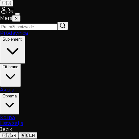
🇷🇸
Meni
✕
Prodavnica
Suplementi
Fit hrana
Akcija
Oprema
Korpa
Lista želja
Jezik
🇷🇸
SR
🇬🇧
EN