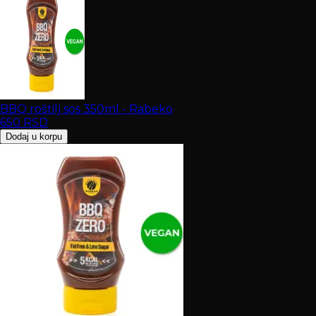
BBQ roštilj sos 350ml - Rabeko
650
RSD
Dodaj u korpu