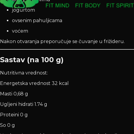
jogurtom
ovsenim pahuljicama
voćem
Nakon otvaranja preporučuje se čuvanje u frižideru.
Sastav (na 100 g)
Nutritivna vrednost:
Energetska vrednost 32 kcal
Masti 0,68 g
Ugljeni hidrati 1.74 g
Proteini 0 g
So 0 g