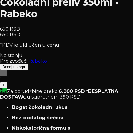
Čokoladni preliv 350ml -
Rabeko
650 RSD
650 RSD
*PDV je uključen u cenu
Na stanju
Proizvođač:
Rabeko
Dodaj u korpu
−
1
+
Za porudžbine preko
6.000 RSD
*BESPLATNA
DOSTAVA
, u suprotnom 390 RSD
Bogat čokoladni ukus
Bez dodatog šećera
Niskokalorična formula