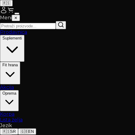
🇷🇸
Meni
✕
Prodavnica
Suplementi
Fit hrana
Akcija
Oprema
Korpa
Lista želja
Jezik
🇷🇸
SR
🇬🇧
EN