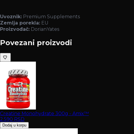
Uvoznik:
Premium Supplements
Zemlja porekla:
EU
Proizvođač:
DorianYates
Povezani proizvodi
Creatine Monohydrate 300g - Amix™
2.590
RSD
Dodaj u korpu