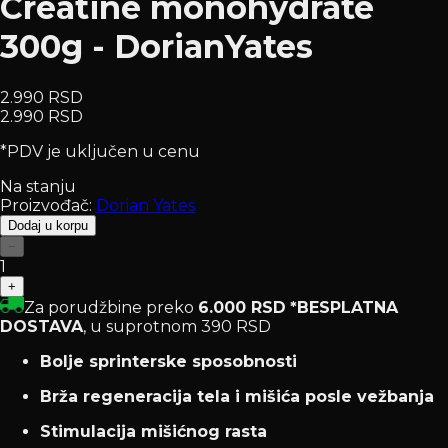
Creatine monohydrate
300g - DorianYates
2.990 RSD
2.990 RSD
*PDV je uključen u cenu
Na stanju
Proizvođač:
Dorian Yates
Dodaj u korpu
−
1
+
Za porudžbine preko
6.000 RSD
*BESPLATNA
DOSTAVA
, u suprotnom 390 RSD
Bolje sprinterske sposobnosti
Brža regeneracija tela i mišića posle vežbanja
Stimulacija mišićnog rasta