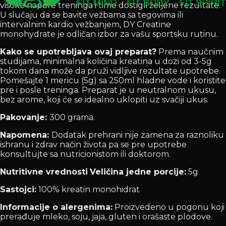
visoke napore treninga i time dostigli željene rezultate.
U slučaju da se bavite vežbama sa tegovima ili
intervalnim kardio vežbanjem, DY Creatine
monohydrate je odličan izbor za vašu sportsku rutinu.
Kako se upotrebljava ovaj preparat?
Prema naučnim
studijama, minimalna količina kreatina u dozi od 3-5g
tokom dana može da pruži vidljive rezultate upotrebe.
Pomešajte 1 mericu (5g) sa 250ml hladne vode i koristite
pre i posle treninga. Preparat je u neutralnom ukusu,
bez arome, koji će se idealno uklopiti uz svačiji ukus.
Pakovanje:
300 grama.
Napomena:
Dodatak prehrani nije zamena za raznoliku
ishranu i zdrav način života pa se pre upotrebe
konsultujte sa nutricionistom ili doktorom.
Nutritivne vrednosti
Veličina jedne porcije:
5g
Sastojci:
100% kreatin monohidrat
Informacije o alergenima:
Proizvedeno u pogonu koji
prerađuje mleko, soju, jaja, gluten i orašaste plodove.