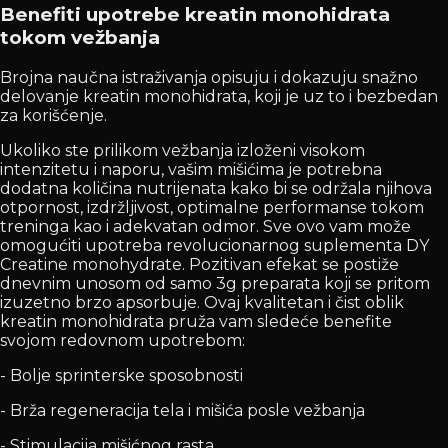
Benefiti upotrebe kreatin monohidrata
tokom vežbanja
Brojna naučna istraživanja opisuju i dokazuju snažno
delovanje kreatin monohidrata, koji je uz to i bezbedan
za korišćenje.
Ukoliko ste prilikom vežbanja izloženi visokom
intenzitetu i naporu, vašim mišićima je potrebna
dodatna količina nutrijenata kako bi se održala njihova
otpornost, izdržljivost, optimalne performanse tokom
treninga kao i adekvatan odmor. Sve ovo vam može
omogućiti upotreba revolucionarnog suplementa DY
Creatine monohydrate. Pozitivan efekat se postiže
dnevnim unosom od samo 3g preparata koji se pritom
izuzetno brzo apsorbuje. Ovaj kvalitetan i čist oblik
kreatin monohidrata pruža vam sledeće benefite
svojom redovnom upotrebom:
- Bolje sprinterske sposobnosti
- Brža regeneracija tela i mišića posle vežbanja
- Stimulacija mišićnog rasta