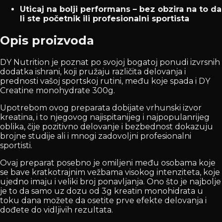
Uticaj na bolji performans – bez obzira na to da
li ste početnik ili profesionalni sportista
Opis proizvoda
DY Nutrition je poznat po svojoj bogatoj ponudi izvrsnih
dodatka ishrani, koji pružaju različita delovanja i
prednosti vašoj sportskoj rutini, među koje spada i DY
Creatine monohydrate 300g.
Upotrebom ovog preparata dobijate vrhunski izvor
kreatina, i to njegovog najispitanijeg i najpopulanrijeg
oblika, čije pozitivno delovanje i bezbednost dokazuju
brojne studije ali i mnogi zadovoljni profesionalni
sportisti.
Ovaj preparat posebno je omiljeni među osobama koje
se bave kratkotrajnim vežbama visokog intenziteta, koje
ujedno imaju i veliki broj ponavljanja. Ono što je najbolje
je to da samo uz dozu od 3g kreatin monohidrata u
toku dana možete da osetite prve efekte delovanja i
dođete do vidljivih rezultata.