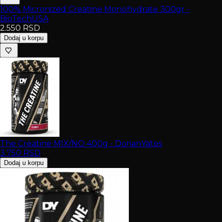
100% Micronized Creatine Monohydrate 300gr -
BioTechUSA
2.550
RSD
Dodaj u korpu
The Creatine MIX/NO 400g - DorianYates
3.750
RSD
Dodaj u korpu