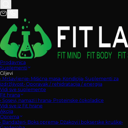
Prodavnica
Suplementi
Ciljevi
•
Mršavljenje
•
Mišićna masa
•
Kondicija
•
Suplementi za
izdržljivost
•
Oporavak / rehidratacija / energija
Vidi sve suplemente
Fit hrana
•
Sosevi, namazi i hrana
•
Proteinske čokoladice
Vidi sve iz Fit hrane
Akcija
Oprema
•
Bandažeri
•
Boks oprema
•
Džakovi i bokserske kruške
•
Garderoba