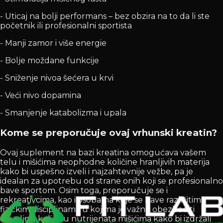
- Uticaj na bolji performans – bez obzira na to da li ste
početnik ili profesionalni sportista
- Manji zamor i više energie
- Bolje moždane funkcije
- Sniženje nivoa šećera u krvi
- Veći nivo dopamina
- Smanjenje katabolizma i upala
Kome se preporučuje ovaj vrhunski kreatin?
Ovaj suplement na bazi kreatina omogućava vašem
telu i mišićima neophodne količine hranljivih materija
kako bi uspešno izveli i najzahtevnije vežbe, pa je
idealan za upotrebu od strane onih koji se profesionalno
bave sportom. Osim toga, preporučuje se i
rekreativcima, kao i osobama koje se bave različitim
fizičkim disciplinama u kojima je važno obezbediti
dovoljnu količinu nutrijenata mišićima kako bi izdržali