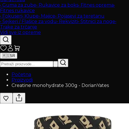
•
Guma za zube
•
Rukavice za boks
•
Fitnes oprema
•
Fitnes rukavice
•
Fokuseri
•
Klupe
•
Majice
•
Pojasevi za teretanu
•
Šejkeri / Flašice za vodu
•
Rekviziti
•
Štitnici za noge
•
Trake za trčanje
Vidi sve iz opreme
🇷🇸
SR
Početna
Proizvodi
Creatine monohydrate 300g - DorianYates