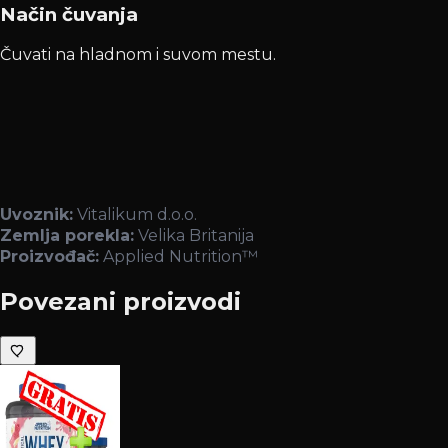
Način čuvanja
Čuvati na hladnom i suvom mestu.
Uvoznik:
Vitalikum d.o.o.
Zemlja porekla:
Velika Britanija
Proizvođač:
Applied Nutrition™
Povezani proizvodi