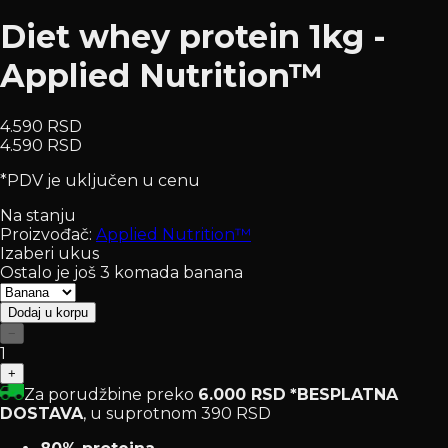
Diet whey protein 1kg -
Applied Nutrition™
4.590 RSD
4.590 RSD
*PDV je uključen u cenu
Na stanju
Proizvođač:
Applied Nutrition™
Izaberi ukus
Ostalo je još 3 komada banana
Dodaj u korpu
−
1
+
Za porudžbine preko
6.000 RSD
*BESPLATNA
DOSTAVA
, u suprotnom 390 RSD