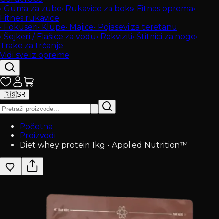
•
Guma za zube
•
Rukavice za boks
•
Fitnes oprema
•
Fitnes rukavice
•
Fokuseri
•
Klupe
•
Majice
•
Pojasevi za teretanu
•
Šejkeri / Flašice za vodu
•
Rekviziti
•
Štitnici za noge
•
Trake za trčanje
Vidi sve iz opreme
🇷🇸
SR
Početna
Proizvodi
Diet whey protein 1kg - Applied Nutrition™