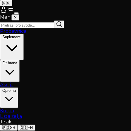
🇷🇸
Meni
✕
Prodavnica
Suplementi
Fit hrana
Akcija
Oprema
Korpa
Lista želja
Jezik
🇷🇸
SR
🇬🇧
EN