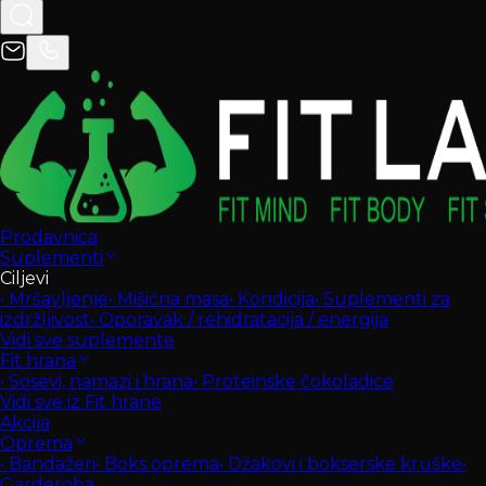
Prodavnica
Suplementi
Ciljevi
•
Mršavljenje
•
Mišićna masa
•
Kondicija
•
Suplementi za
izdržljivost
•
Oporavak / rehidratacija / energija
Vidi sve suplemente
Fit hrana
•
Sosevi, namazi i hrana
•
Proteinske čokoladice
Vidi sve iz Fit hrane
Akcija
Oprema
•
Bandažeri
•
Boks oprema
•
Džakovi i bokserske kruške
•
Garderoba