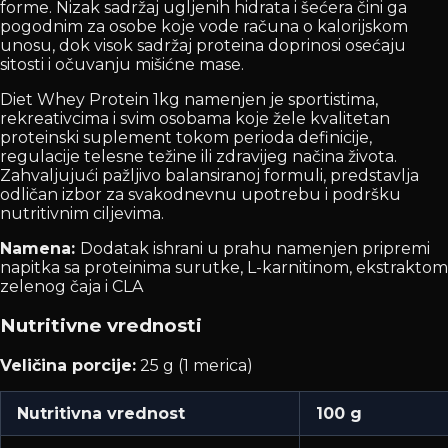
forme. Nizak sadržaj ugljenih hidrata i šećera čini ga
pogodnim za osobe koje vode računa o kalorijskom
unosu, dok visok sadržaj proteina doprinosi osećaju
sitosti i očuvanju mišićne mase.
Diet Whey Protein 1kg namenjen je sportistima,
rekreativcima i svim osobama koje žele kvalitetan
proteinski suplement tokom perioda definicije,
regulacije telesne težine ili zdravijeg načina života.
Zahvaljujući pažljivo balansiranoj formuli, predstavlja
odličan izbor za svakodnevnu upotrebu i podršku
nutritivnim ciljevima.
Namena:
Dodatak ishrani u prahu namenjen pripremi
napitka sa proteinima surutke, L-karnitinom, ekstraktom
zelenog čaja i CLA
Nutritivne vrednosti
Veličina porcije:
25 g (1 merica)
Nutritivna vrednost
100 g