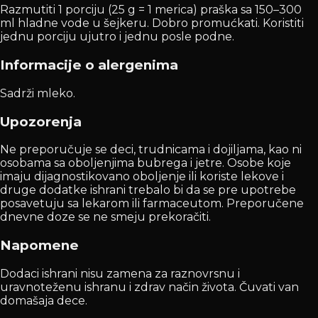
Razmutiti 1 porciju (25 g = 1 merica) praška sa 150–300
ml hladne vode u šejkeru. Dobro promućkati. Koristiti
jednu porciju ujutro i jednu posle podne.
Informacije o alergenima
Sadrži mleko.
Upozorenja
Ne preporučuje se deci, trudnicama i dojiljama, kao ni
osobama sa oboljenjima bubrega i jetre. Osobe koje
imaju dijagnostikovano oboljenje ili koriste lekove i
druge dodatke ishrani trebalo bi da se pre upotrebe
posavetuju sa lekarom ili farmaceutom. Preporučene
dnevne doze se ne smeju prekoračiti.
Napomene
Dodaci ishrani nisu zamena za raznovrsnu i
uravnoteženu ishranu i zdrav način života. Čuvati van
domašaja dece.