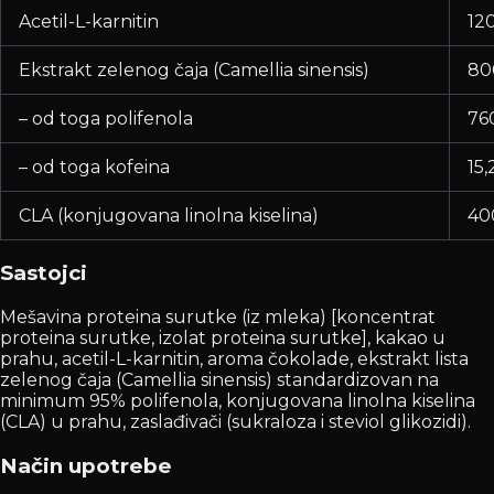
Acetil-L-karnitin
12
Ekstrakt zelenog čaja (Camellia sinensis)
80
– od toga polifenola
76
– od toga kofeina
15
CLA (konjugovana linolna kiselina)
40
Sastojci
Mešavina proteina surutke (iz mleka) [koncentrat
proteina surutke, izolat proteina surutke], kakao u
prahu, acetil-L-karnitin, aroma čokolade, ekstrakt lista
zelenog čaja (Camellia sinensis) standardizovan na
minimum 95% polifenola, konjugovana linolna kiselina
(CLA) u prahu, zaslađivači (sukraloza i steviol glikozidi).
Način upotrebe