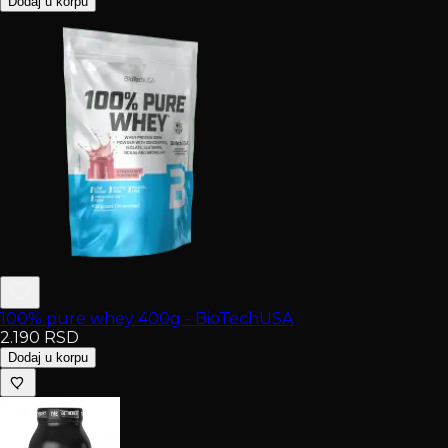
Dodaj u korpu
100% pure whey 400g - BioTechUSA
2.190
RSD
Dodaj u korpu