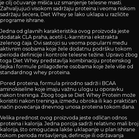
je cilj očuvanje mišića uz smanjenje telesne masti.
Zahvaljujući visokom sadržaju proteina i veoma niskom
sadržaju šećera, Diet Whey se lako uklapa u različite
programe ishrane.
Jedna od glavnih karakteristika ovog proizvoda jeste
dodatak CLA praha, acetil-L-karnitina i ekstrakta
zelenog čaja. Ovi sastojci su veoma popularni među
aktivnim osobama koje žele dodatnu podršku tokom
perioda definicije i kontrole telesne težine. Upravo zbog
toga Diet Whey predstavlja kombinaciju proteinskog
šejka i formule prilagođene osobama koje žele više od
standardnog whey proteina.
Pored proteina, formula prirodno sadrži i BCAA
aminokiseline koje imaju važnu ulogu u oporavku
nakon treninga. Zbog toga se Diet Whey Protein može
koristiti nakon treninga, između obroka ili kao praktičan
način povećanja dnevnog unosa proteina tokom dana.
Velika prednost ovog proizvoda jeste odličan odnos
proteina i kalorija. Jedna porcija sadrži relativno mali broj
kalorija, što omogućava lakše uklapanje u plan ishrane
tokom perioda mršavljenja, definicije ili održavanja