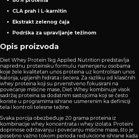
80% proteina
CLA prah i L-karnitin
Ekstrakt zelenog čaja
Podrška za upravljanje težinom
Opis proizvoda
Diet Whey Protein 1kg Applied Nutrition predstavlja
naprednu proteinsku formulu namenjenu osobama
koje žele kvalitetan unos proteina uz kontrolisan unos
kalorija, ugljenih hidrata i šećera. Za razliku od klasičnih
whey proteina koji su prvenstveno fokusirani na
povećanje mišićne mase, Diet Whey kombinuje visok
sadržaj proteina sa dodatnim sastojcima koji se često
koriste u programima ishrane usmerenim ka definiciji
tela i kontroli telesne težine.
Svaka porcija obezbeđuje 20 grama proteina iz
kombinacije whey koncentrata i whey izolata. Proteini
doprinose održavanju i povećanju mišićne mase, što je
posebno važno tokom perioda redukcione ishrane kada