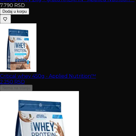
7.790
RSD
Dodaj u korpu
Critical whey 450g - Applied Nutrition™
2.250
RSD
Nema na stanju