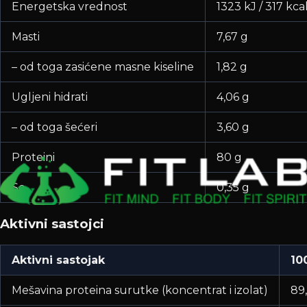
Energetska vrednost
1323 kJ / 317 kca
Masti
7,67 g
– od toga zasićene masne kiseline
1,82 g
Ugljeni hidrati
4,06 g
– od toga šećeri
3,60 g
Proteini
80 g
So
0,35 g
Aktivni sastojci
Aktivni sastojak
10
Mešavina proteina surutke (koncentrat i izolat)
89