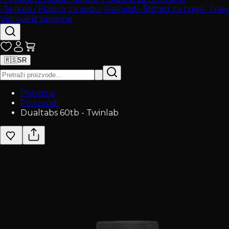
•
Šejkeri / Flašice za vodu
•
Rekviziti
•
Štitnici za noge
•
Trak
Vidi sve iz opreme
🇷🇸
SR
Početna
Proizvodi
Dualtabs 60tb - Twinlab