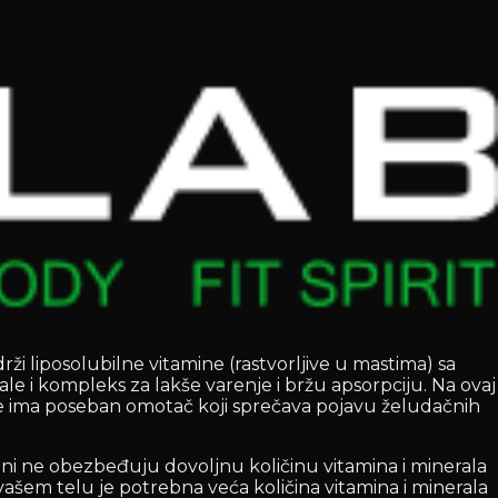
ži liposolubilne vitamine (rastvorljive u mastima) sa
le i kompleks za lakše varenje i bržu apsorpciju. Na ovaj
žđe ima poseban omotač koji sprečava pojavu želudačnih
hrani ne obezbeđuju dovoljnu količinu vitamina i minerala
vašem telu je potrebna veća količina vitamina i minerala