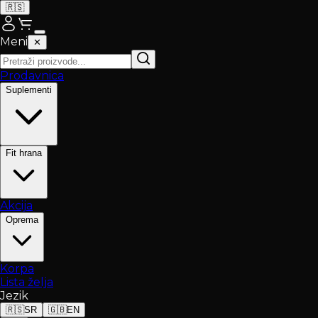
🇷🇸
Meni
✕
Prodavnica
Suplementi
Fit hrana
Akcija
Oprema
Korpa
Lista želja
Jezik
🇷🇸
SR
🇬🇧
EN