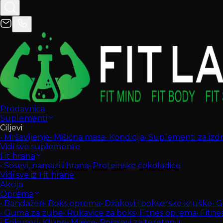
Prodavnica
Suplementi
Ciljevi
•
Mršavljenje
•
Mišićna masa
•
Kondicija
•
Suplementi za izdrž
Vidi sve suplemente
Fit hrana
•
Sosevi, namazi i hrana
•
Proteinske čokoladice
Vidi sve iz Fit hrane
Akcija
Oprema
•
Bandažeri
•
Boks oprema
•
Džakovi i bokserske kruške
•
G
•
Guma za zube
•
Rukavice za boks
•
Fitnes oprema
•
Fitne
•
Fokuseri
•
Klupe
•
Majice
•
Pojasevi za teretanu