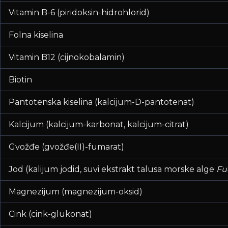
Vitamin B-6 (piridoksin-hidrohlorid)
Folna kiselina
Vitamin B12 (cijnokobalamin)
Biotin
Pantotenska kiselina (kalcijum-D-pantotenat)
Kalcijum (kalcijum-karbonat, kalcijum-citrat)
Gvožđe (gvožđe(II)-fumarat)
Jod (kalijum jodid, suvi ekstrakt talusa morske alge
Fu
Magnezijum (magnezijum-oksid)
Cink (cink-glukonat)