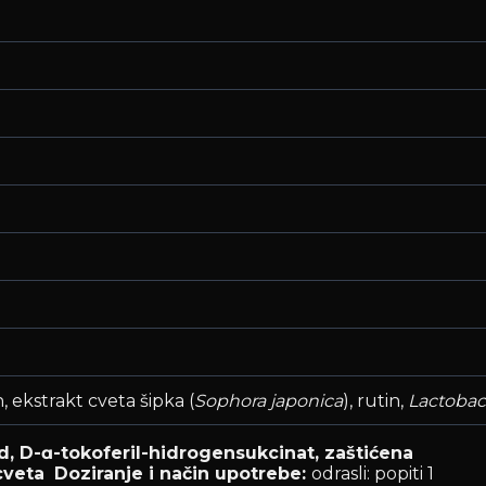
, ekstrakt cveta šipka (
Sophora japonica
), rutin,
Lactobac
d, D-
ɑ
-tokoferil-hidrogensukcinat, zaštićena
 cveta
Doziranje i način upotrebe:
odrasli: popiti 1