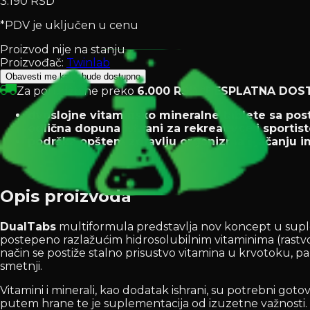
3.190 RSD
*PDV je uključen u cenu
Proizvod nije na stanju
Proizvođač:
Twinlab
Obavesti me kada bude dostupno
Za porudžbine preko
6.000 RSD
*BESPLATNA DOS
dvoslojne vitaminsko mineralne tablete sa p
odlična dopuna ishrani za rekreativce i sportis
podrška opštem zdravlju organizma i jačanju i
Opis proizvoda
DualTabs
multiformula predstavlja nov koncept u suplemen
postepeno razlažućim hidrosolubilnim vitaminima (rastvorl
način se postiže stalno prisustvo vitamina u krvotoku,
smetnji.
Vitamini i minerali, kao dodatak ishrani, su potrebni goto
putem hrane te je suplementacija od izuzetne važnosti. U