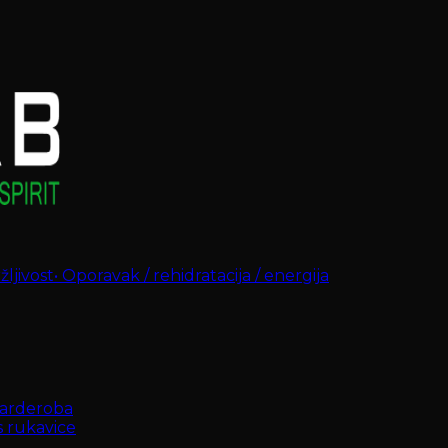
ljivost
•
Oporavak / rehidratacija / energija
arderoba
s rukavice