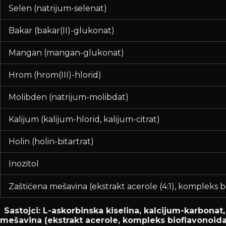
Selen (natrijum-selenat)
Bakar (bakar(II)-glukonat)
Mangan (mangan-glukonat)
Hrom (hrom(III)-hlorid)
Molibden (natrijum-molibdat)
Kalijum (kalijum-hlorid, kalijum-citrat)
Holin (holin-bitartrat)
Inozitol
Zaštićena mešavina (ekstrakt acerole (4:1), kompleks bi
Sastojci:
L-askorbinska kiselina, kalcijum-karbonat,
mešavina (ekstrakt acerole, kompleks bioflavonoida