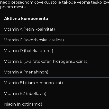
nego prosečnom čoveku, što je takođe veoma teško izv
prvom mestu.
Aktivna komponenta
Vitamin A (retinil-palmitat)
Vitamin C (askorbinska kiselina)
Vitamin D (holekalciferol)
Vitamin E (D-alfatokoferilhidrogensukcinat)
Vitamin K (menahinon)
Vitamin B1 (tiamin-mononitrat)
Vitamin B2 (riboflavin)
Niacin (nikotinamid)