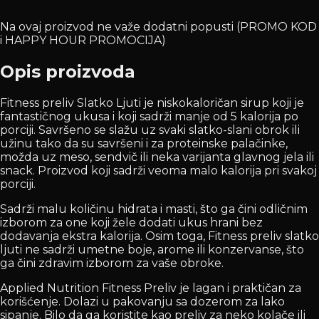
Na ovaj proizvod ne važe dodatni popusti (PROMO KOD
i HAPPY HOUR PROMOCIJA)
Opis proizvoda
Fitness preliv Slatko Ljuti je niskokaloričan sirup koji je
fantastičnog ukusa i koji sadrži manje od 5 kalorija po
porciji. Savršeno se slažu uz svaki slatko-slani obrok ili
užinu tako da su savršeni i za proteinske palačinke,
možda uz meso, sendvič ili neka varijanta glavnog jela ili
snack. Proizvod koji sadrži veoma malo kalorija pri svakoj
porciji.
Sadrži malu količinu hidrata i masti, što ga čini odličnim
izborom za one koji žele dodati ukus hrani bez
dodavanja ekstra kalorija. Osim toga, Fitness preliv slatko
ljuti ne sadrži umetne boje, arome ili konzervanse, što
ga čini zdravim izborom za vaše obroke.
Applied Nutrition Fitness Preliv je lagan i praktičan za
korišćenje. Dolazi u pakovanju sa dozerom za lako
sipanje. Bilo da ga koristite kao preliv za neko kolače ili