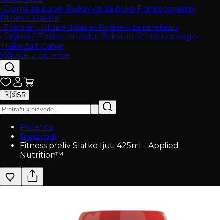
•
Guma za zube
•
Rukavice za boks
•
Fitnes oprema
•
Fitnes rukavice
•
Fokuseri
•
Klupe
•
Majice
•
Pojasevi za teretanu
•
Šejkeri / Flašice za vodu
•
Rekviziti
•
Štitnici za noge
•
Trake za trčanje
Vidi sve iz opreme
🇷🇸
SR
Početna
Proizvodi
Fitness preliv Slatko ljuti 425ml - Applied
Nutrition™