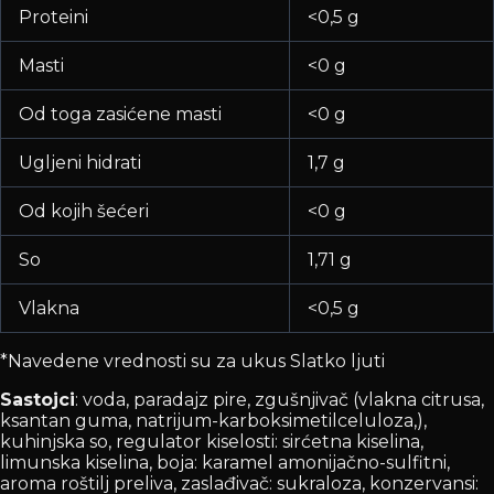
Proteini
<0,5 g
Masti
<0 g
Od toga zasićene masti
<0 g
Ugljeni hidrati
1,7 g
Od kojih šećeri
<0 g
So
1,71 g
Vlakna
<0,5 g
*Navedene vrednosti su za ukus Slatko ljuti
Sastojci
: voda, paradajz pire, zgušnjivač (vlakna citrusa,
ksantan guma, natrijum-karboksimetilceluloza,),
kuhinjska so, regulator kiselosti: sirćetna kiselina,
limunska kiselina, boja: karamel amonijačno-sulfitni,
aroma roštilj preliva, zaslađivač: sukraloza, konzervansi: