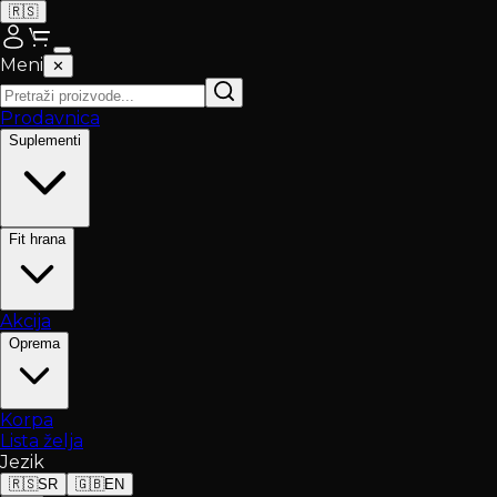
🇷🇸
Meni
✕
Prodavnica
Suplementi
Fit hrana
Akcija
Oprema
Korpa
Lista želja
Jezik
🇷🇸
SR
🇬🇧
EN