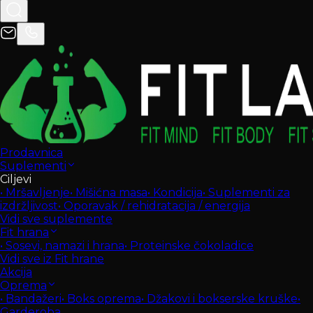
Prodavnica
Suplementi
Ciljevi
•
Mršavljenje
•
Mišićna masa
•
Kondicija
•
Suplementi za
izdržljivost
•
Oporavak / rehidratacija / energija
Vidi sve suplemente
Fit hrana
•
Sosevi, namazi i hrana
•
Proteinske čokoladice
Vidi sve iz Fit hrane
Akcija
Oprema
•
Bandažeri
•
Boks oprema
•
Džakovi i bokserske kruške
•
Garderoba