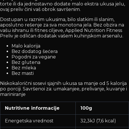
torte ili da jednostavno dodate malo ekstra ukusa jelu,
ovaj preliv čini vaš obrok savršenim.
Dostupan u raznim ukusima, bilo slatkim ili slanim,
aposlutno rešenje za sva monotona jela. Bez obzira na
vašu ishranu ili fitnes ciljeve, Applied Nutrition Fitness
Preliv je odličan dodatak vašem kuhinjskom arsenalu.
Malo kalorija
Bez dodatog šećera
Pogodni za vegane
Bez glutena
Bez mleka
Bez masti
Niskokalorični sosevi sjajnih ukusa sa manje od 5 kalorija
po porciji. Savršenoi za: umakanjee, prelivanje, kuvanje i
mariniranje
Nutritivne informacije
100g
Energetska vrednost
32,3kJ (7,6 kcal)