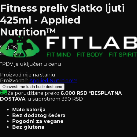
Fitness preliv Slatko ljuti
425ml - Applied
Nutrition™
590 RSD
590 RSD
*PDV je uključen u cenu
Proizvod nije na stanju
Proizvođač:
Applied Nutrition™
Obavesti me kada bude dostupno
Za porudžbine preko
6.000 RSD
*BESPLATNA
DOSTAVA
, u suprotnom 390 RSD
Malo kalorija
Bez dodatog šećera
Pogodni za vegane
Bez glutena