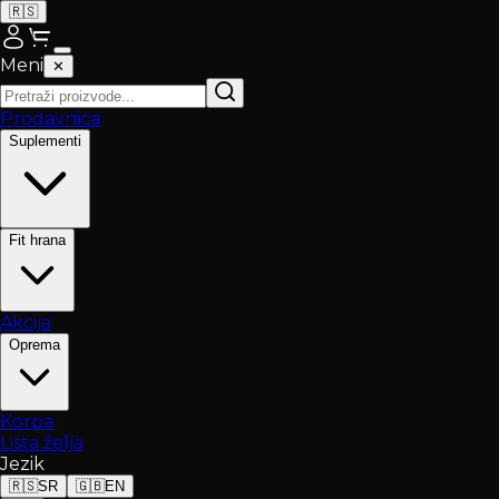
🇷🇸
Meni
✕
Prodavnica
Suplementi
Fit hrana
Akcija
Oprema
Korpa
Lista želja
Jezik
🇷🇸
SR
🇬🇧
EN