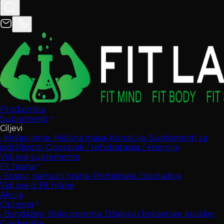
Prodavnica
Suplementi
Ciljevi
•
Mršavljenje
•
Mišićna masa
•
Kondicija
•
Suplementi za
izdržljivost
•
Oporavak / rehidratacija / energija
Vidi sve suplemente
Fit hrana
•
Sosevi, namazi i hrana
•
Proteinske čokoladice
Vidi sve iz Fit hrane
Akcija
Oprema
•
Bandažeri
•
Boks oprema
•
Džakovi i bokserske kruške
•
Garderoba