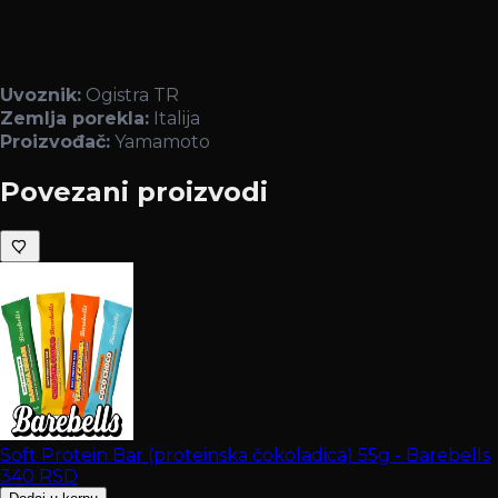
Uvoznik:
Ogistra TR
Zemlja porekla:
Italija
Proizvođač:
Yamamoto
Povezani proizvodi
Soft Protein Bar (proteinska čokoladica) 55g - Barebells
340
RSD