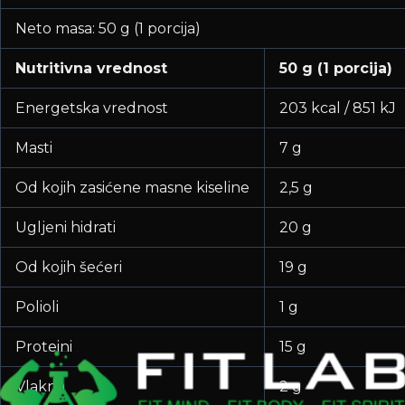
Neto masa: 50 g (1 porcija)
Nutritivna vrednost
50 g (1 porcija)
Energetska vrednost
203 kcal / 851 kJ
Masti
7 g
Od kojih zasićene masne kiseline
2,5 g
Ugljeni hidrati
20 g
Od kojih šećeri
19 g
Polioli
1 g
Proteini
15 g
Vlakna
2 g