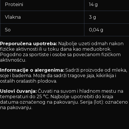
Proteini
14 g
Vlakna
3 g
So
0,04 g
Preporučena upotreba:
Najbolje uzeti odmah nakon
fizičke aktivnosti ili u toku dana kao međuobrok.
Pogodno za sportiste i osobe sa povećanom fizičkom
aktivnošću.
Informacije o alergenima:
Sadrži proizvode od mleka,
soje i badema. Može da sadrži tragove jaja, kikirikija i
ostalih orašastih plodova.
Uslovi čuvanja:
Čuvati na suvom i hladnom mestu na
temperaturi do 25 °C. Najbolje upotrebiti do kraja
datuma označenog na pakovanju. Serija (lot): označeno
na pakovanju.