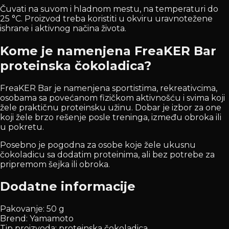
Čuvati na suvom i hladnom mestu, na temperaturi do
25 °C. Proizvod treba koristiti u okviru uravnotežene
ishrane i aktivnog načina života.
Kome je namenjena FreaKER Bar
proteinska čokoladica?
FreaKER Bar je namenjena sportistima, rekreativcima,
osobama sa povećanom fizičkom aktivnošću i svima koji
žele praktičnu proteinsku užinu. Dobar je izbor za one
koji žele brzo rešenje posle treninga, između obroka ili
u pokretu.
Posebno je pogodna za osobe koje žele ukusnu
čokoladicu sa dodatim proteinima, ali bez potrebe za
pripremom šejka ili obroka.
Dodatne informacije
Pakovanje: 50 g
Brend: Yamamoto
Tip proizvoda: proteinska čokoladica