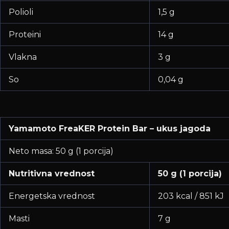
Polioli
1,5 g
Proteini
14 g
Vlakna
3 g
So
0,04 g
Yamamoto FreaKER Protein Bar – ukus jagoda
Neto masa: 50 g (1 porcija)
Nutritivna vrednost
50 g (1 porcija)
Energetska vrednost
203 kcal / 851 kJ
Masti
7 g