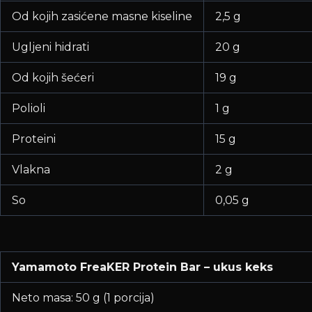
Od kojih zasićene masne kiseline
2,5 g
Ugljeni hidrati
20 g
Od kojih šećeri
19 g
Polioli
1 g
Proteini
15 g
Vlakna
2 g
So
0,05 g
Yamamoto FreaKER Protein Bar – ukus keks
Neto masa: 50 g (1 porcija)