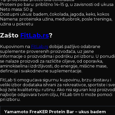
Proteini po baru: približno 14–15 g, u zavisnosti od ukusa
Neto masa: 50 g
Dostupni ukusi: badem, čokolada, jagoda, keks, kokos
Namena: proteinska užina, međuobrok, posle treninga,
užina u pokretu
Zašto
FitLab.rs
?
Kupovinom na
FitLab.rs
dobijaš pažljivo odabrane
suplemente proverenih proizvođača, uz jasne
informacije o proizvodima i podršku pri izboru. U ponudi
se nalaze proizvodi za različite ciljeve, od oporavka,
aminokiselina i izdržljivosti, do energije, mišićne mase,
definicije i svakodnevne suplementacije.
FitLab ti omogućava sigurnu kupovinu, brzu dostavu i
veliki izbor dodataka ishrani za rekreativce, sportiste i sve
koji žele kvalitetniju rutinu. Ako nisi siguran koji proizvod
najbolje odgovara tvom cilju, FitLab tim ti može pomoći
pri izboru.
Yamamoto FreaKER Protein Bar – ukus badem