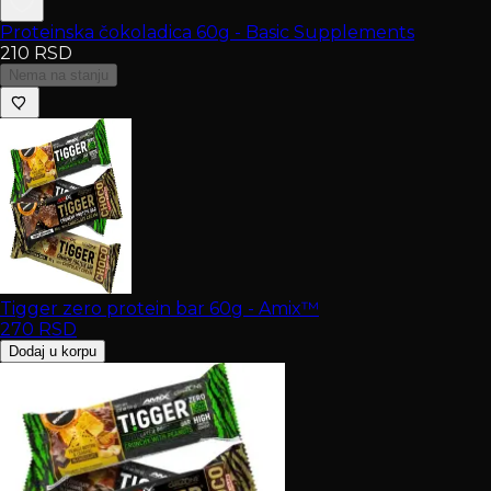
Proteinska čokoladica 60g - Basic Supplements
210
RSD
Nema na stanju
Tigger zero protein bar 60g - Amix™
270
RSD
Dodaj u korpu