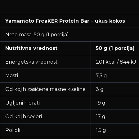
Yamamoto FreaKER Protein Bar – ukus kokos
Neto masa: 50 g (1 porcija)
Nutritivna vrednost
50 g (1 porcija)
Energetska vrednost
201 kcal / 844 kJ
Masti
7,5 g
Od kojih zasićene masne kiseline
3 g
Ugljeni hidrati
19 g
Od kojih šećeri
17 g
Polioli
1,5 g