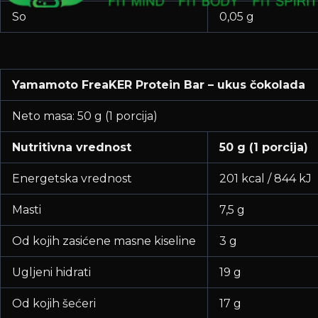
So
0,05 g
Yamamoto FreaKER Protein Bar – ukus čokolada
Neto masa: 50 g (1 porcija)
Nutritivna vrednost
50 g (1 porcija)
Energetska vrednost
201 kcal / 844 kJ
Masti
7,5 g
Od kojih zasićene masne kiseline
3 g
Ugljeni hidrati
19 g
Od kojih šećeri
17 g