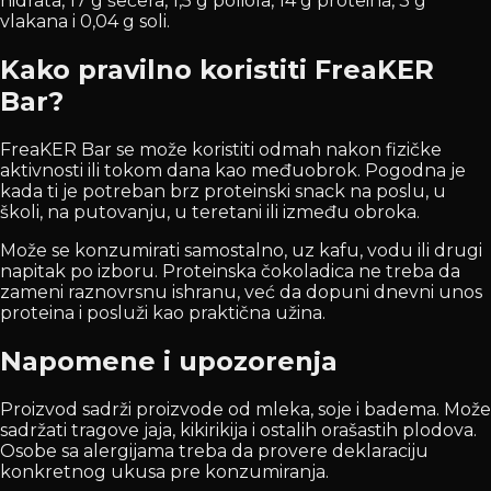
hidrata, 17 g šećera, 1,5 g poliola, 14 g proteina, 3 g
vlakana i 0,04 g soli.
Kako pravilno koristiti FreaKER
Bar?
FreaKER Bar se može koristiti odmah nakon fizičke
aktivnosti ili tokom dana kao međuobrok. Pogodna je
kada ti je potreban brz proteinski snack na poslu, u
školi, na putovanju, u teretani ili između obroka.
Može se konzumirati samostalno, uz kafu, vodu ili drugi
napitak po izboru. Proteinska čokoladica ne treba da
zameni raznovrsnu ishranu, već da dopuni dnevni unos
proteina i posluži kao praktična užina.
Napomene i upozorenja
Proizvod sadrži proizvode od mleka, soje i badema. Može
sadržati tragove jaja, kikirikija i ostalih orašastih plodova.
Osobe sa alergijama treba da provere deklaraciju
konkretnog ukusa pre konzumiranja.