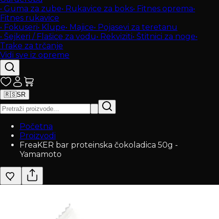
•
Guma za zube
•
Rukavice za boks
•
Fitnes oprema
•
Fitnes rukavice
•
Fokuseri
•
Klupe
•
Majice
•
Pojasevi za teretanu
•
Šejkeri / Flašice za vodu
•
Rekviziti
•
Štitnici za noge
•
Trake za trčanje
Vidi sve iz opreme
🇷🇸
SR
Početna
Proizvodi
FreaKER bar proteinska čokoladica 50g -
Yamamoto