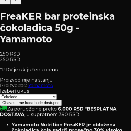
FreaKER bar proteinska
čokoladica 50g -
Yamamoto
250 RSD
250 RSD
*PDV je uključen u cenu
Proizvod nije na stanju
Proizvođač:
Yamamoto
Izaberi ukus
Obavesti me kada bude dostupno
Za porudžbine preko
6.000 RSD
*BESPLATNA
DOSTAVA
, u suprotnom 390 RSD
Yamamoto Nutrition FreaKER je obložena
čokoladica koja sadrži prosečno 30% visoko