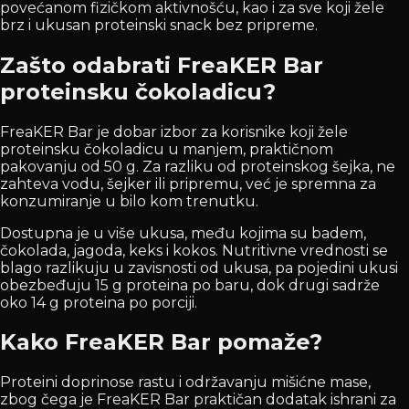
povećanom fizičkom aktivnošću, kao i za sve koji žele
brz i ukusan proteinski snack bez pripreme.
Zašto odabrati FreaKER Bar
proteinsku čokoladicu?
FreaKER Bar je dobar izbor za korisnike koji žele
proteinsku čokoladicu u manjem, praktičnom
pakovanju od 50 g. Za razliku od proteinskog šejka, ne
zahteva vodu, šejker ili pripremu, već je spremna za
konzumiranje u bilo kom trenutku.
Dostupna je u više ukusa, među kojima su badem,
čokolada, jagoda, keks i kokos. Nutritivne vrednosti se
blago razlikuju u zavisnosti od ukusa, pa pojedini ukusi
obezbeđuju 15 g proteina po baru, dok drugi sadrže
oko 14 g proteina po porciji.
Kako FreaKER Bar pomaže?
Proteini doprinose rastu i održavanju mišićne mase,
zbog čega je FreaKER Bar praktičan dodatak ishrani za