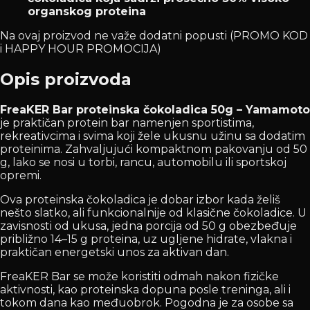
organskog proteina
Na ovaj proizvod ne važe dodatni popusti (PROMO KOD
i HAPPY HOUR PROMOCIJA)
Opis proizvoda
FreaKER Bar proteinska čokoladica 50g – Yamamoto
je praktičan protein bar namenjen sportistima,
rekreativcima i svima koji žele ukusnu užinu sa dodatim
proteinima. Zahvaljujući kompaktnom pakovanju od 50
g, lako se nosi u torbi, rancu, automobilu ili sportskoj
opremi.
Ova proteinska čokoladica je dobar izbor kada želiš
nešto slatko, ali funkcionalnije od klasične čokoladice. U
zavisnosti od ukusa, jedna porcija od 50 g obezbeđuje
približno 14–15 g proteina, uz ugljene hidrate, vlakna i
praktičan energetski unos za aktivan dan.
FreaKER Bar se može koristiti odmah nakon fizičke
aktivnosti, kao proteinska dopuna posle treninga, ali i
tokom dana kao međuobrok. Pogodna je za osobe sa