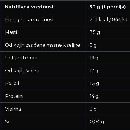
Nutritivna vrednost
50 g (1 porcija)
Energetska vrednost
201 kcal / 844 kJ
Masti
7,5 g
Od kojih zasićene masne kiseline
3 g
Ugljeni hidrati
19 g
Od kojih šećeri
17 g
Polioli
1,5 g
Proteini
14 g
Vlakna
3 g
So
0,04 g