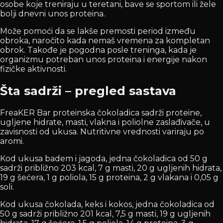
osobe koje treniraju u teretani, bave se sportom ili žele
bolji dnevni unos proteina.
Može pomoći da se lakše premosti period između
obroka, naročito kada nemaš vremena za kompletan
obrok. Takođe je pogodna posle treninga, kada je
organizmu potreban unos proteina i energije nakon
fizičke aktivnosti.
Šta sadrži – pregled sastava
FreaKER Bar proteinska čokoladica sadrži proteine,
ugljene hidrate, masti, vlakna i poliolne zaslađivače, u
zavisnosti od ukusa. Nutritivne vrednosti variraju po
aromi.
Kod ukusa badem i jagoda, jedna čokoladica od 50 g
sadrži približno 203 kcal, 7 g masti, 20 g ugljenih hidrata,
19 g šećera, 1 g poliola, 15 g proteina, 2 g vlakana i 0,05 g
soli.
Kod ukusa čokolada, keks i kokos, jedna čokoladica od
50 g sadrži približno 201 kcal, 7,5 g masti, 19 g ugljenih