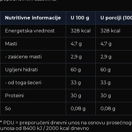
Nutritivne informacije
U 100 g
U porciji (10
Energetska vrednost
328 kcal
328 kcal
Masti
4,7 g
4,7 g
- zasićene masti
2,9 g
2,9 g
Ugljeni hidrati
60 g
60 g
- od toga šećeri
33 g
33 g
Proteini
30 g
30 g
So
0,08 g
0,08 g
* PDU = preporučeni dnevni unos na osnovu prosečnog
unosa od 8400 kJ / 2000 kcal dnevno