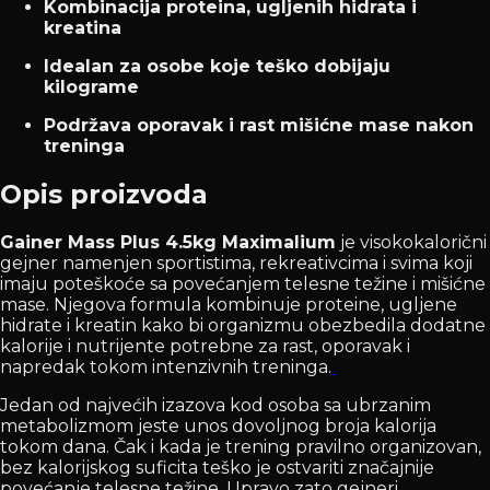
Kombinacija proteina, ugljenih hidrata i
kreatina
Idealan za osobe koje teško dobijaju
kilograme
Podržava oporavak i rast mišićne mase nakon
treninga
Opis proizvoda
Gainer Mass Plus 4.5kg Maximalium
je visokokalorični
gejner namenjen sportistima, rekreativcima i svima koji
imaju poteškoće sa povećanjem telesne težine i mišićne
mase. Njegova formula kombinuje proteine, ugljene
hidrate i kreatin kako bi organizmu obezbedila dodatne
kalorije i nutrijente potrebne za rast, oporavak i
napredak tokom intenzivnih treninga.
Jedan od najvećih izazova kod osoba sa ubrzanim
metabolizmom jeste unos dovoljnog broja kalorija
tokom dana. Čak i kada je trening pravilno organizovan,
bez kalorijskog suficita teško je ostvariti značajnije
povećanje telesne težine. Upravo zato gejneri