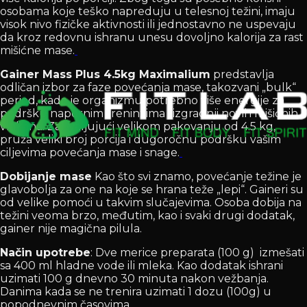
osobama koje teško napreduju u telesnoj težini, imaju
visok nivo fizičke aktivnosti ili jednostavno ne uspevaju
da kroz redovnu ishranu unesu dovoljno kalorija za rast
mišićne mase.
Gainer Mass Plus 4.5kg Maximalium
predstavlja
odličan izbor za faze povećanja mase, takozvani „bulk“
period, kada je organizmu potrebno više energije za
podršku napornim treninzima i izgradnji novih mišićnih
vlakana. Zahvaljujući velikom pakovanju od 4.5 kg,
pruža veliki broj porcija i dugoročnu podršku vašim
ciljevima povećanja mase i snage.
Dobijanje mase
Kao što svi znamo, povećanje težine je
glavobolja za one na koje se hrana teže „lepi“. Gaineri su
od velike pomoći u takvim slučajevima. Osoba dobija na
težini veoma brzo, međutim, kao i svaki drugi dodatak,
gainer nije magična pilula.
Način upotrebe
: Dve merice preparata (100 g) izmešati
sa 400 ml hladne vode ili mleka. Kao dodatak ishrani
uzimati 100 g dnevno 30 minuta nakon vežbanja.
Danima kada se ne trenira uzimati 1 dozu (100g) u
popodnevnim časovima.