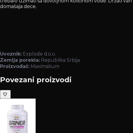
trebalo uzimati sa dovoljnom količinom vode. Držati van
domašaja dece.
Uvoznik:
Explode d.o.o.
Zemlja porekla:
Republika Srbija
Proizvođač:
Maximalium
Povezani proizvodi