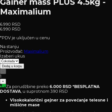
Gainer mass PLUS 4.5kg -
Maximalium
6.990 RSD
6.990 RSD
*PDV je uključen u cenu
Na stanju
Proizvođač:
Maximalium
Izaberi ukus
Dodaj u korpu
−
1
+
Za porudžbine preko
6.000 RSD
*BESPLATNA
DOSTAVA
, u suprotnom 390 RSD
Visokokalorični gejner za povećanje telesne i
mišićne mase