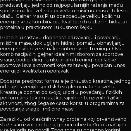
predstavljaju jedno od najpopularnijih rešenja među
sportistima koji žele da povećaju mišićnu masu i telesnu
kilažu. Gainer Mass Plus obezbeđuje veliku količinu
energije kroz kombinaciju kvalitetnih ugljenih hidrata i
proteina u praktičnom i ukusnom šejku.
Proteini u sastavu doprinose održavanju i povećanju
mišićne mase, dok ugljeni hidrati pomažu obnavljanju
energetskih rezervi nakon intenzivnih treninga. Ova
kombinacija čini gejner idealnim izborom za sportove
snage, bodibilding, funkcionalni trening, borilačke
sportove i sve aktivnosti koje zahtevaju povećan unos
energije i kvalitetan oporavak.
Dodatna prednost formule je prisustvo kreatina, jednog
od najistraženijih sportskih suplemenata na svetu.
Kreatin je poznat po svojoj ulozi u povećanju fizičkih
performansi tokom kratkotrajnih i intenzivnih fizičkih
aktivnosti, zbog čega se često koristi u programima za
povećanje snage i mišićne mase.
Za razliku od klasičnih whey proteina koji prvenstveno
služe kao izvor proteina, gejneri obezbeđuju značajno
više kalorija po porciji. Zbog toga su posebno korisni