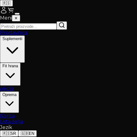
🇷🇸
Meni
✕
Prodavnica
Suplementi
Fit hrana
Akcija
Oprema
Korpa
Lista želja
Jezik
🇷🇸
SR
🇬🇧
EN