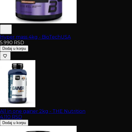
Hyper mass 4kg - BioTechUSA
5.990
RSD
Dodaj u korpu
All in one gainer 2kg - THE Nutrition
4.110
RSD
Dodaj u korpu