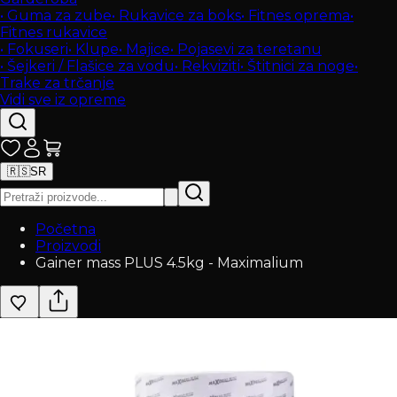
•
Guma za zube
•
Rukavice za boks
•
Fitnes oprema
•
Fitnes rukavice
•
Fokuseri
•
Klupe
•
Majice
•
Pojasevi za teretanu
•
Šejkeri / Flašice za vodu
•
Rekviziti
•
Štitnici za noge
•
Trake za trčanje
Vidi sve iz opreme
🇷🇸
SR
Početna
Proizvodi
Gainer mass PLUS 4.5kg - Maximalium