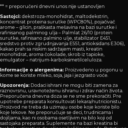
** = preporučeni dnevni unos nije ustanovljen
Sastojci:
dekstroza-monohidrat, maltodekstrin,
koncentrat proteina surutke (WPC80%), pojačivač
arome – glicin, praškasta mešavina na bazi surutke i
rafinisanog palminog ulja – Palmlat 26/10 (protein
surutke, rafinisano palmino ulje, stabilizator E451,
sredstvo protiv zgrudnjavanja E551, antioksidans E306),
kakao prah sa niskim sadržajem masti, kreatin
monohidrat, aroma čokolade, skrob iz tapioke,
emulgator – natrijum-karboksimetilceluloza.
Informacije o alergenima:
Proizvedeno u pogonu u
kome se koriste mleko, soja, jaja i jezgrasto voće.
Upozorenja:
Dodaci ishrani ne mogu biti zamena za
raznovrsnu, uravnoteženu ishranu i zdrav način života.
Preporučena dnevna doza se ne sme prekoračiti. Pre
upotrebe preparata konsultovati lekara/nutricionistu.
Proizvod ne treba da uzimaju osobe koje koriste bilo
koje lekove. Ne preporučuje se deci, trudnicama i
dojiljama, kao ni osobama osetljivim na bilo koji od
sastojaka preparata. Suplemente na bazi kreatina bi