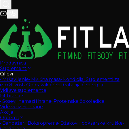
Prodavnica
Suplementi
Ciljevi
•
Mršavljenje
•
Mišićna masa
•
Kondicija
•
Suplementi za
izdržljivost
•
Oporavak / rehidratacija / energija
Vidi sve suplemente
Fit hrana
•
Sosevi, namazi i hrana
•
Proteinske čokoladice
Vidi sve iz Fit hrane
Akcija
Oprema
•
Bandažeri
•
Boks oprema
•
Džakovi i bokserske kruške
•
Garderoba