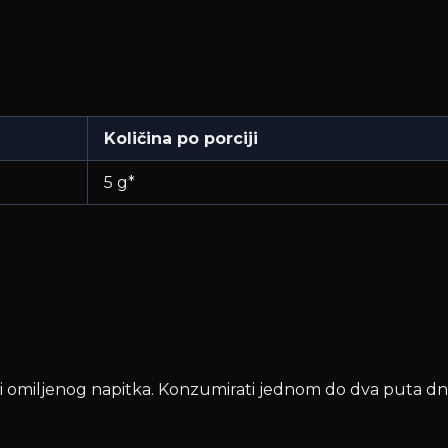
Količina po porciji
5 g*
li omiljenog napitka. Konzumirati jednom do dva puta dn