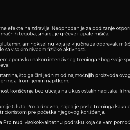
ne efekte na zdravlje: Neophodan je za podizanje otporn
omačnih tegoba, smanjuje grčeve i upale mišića.
utamin, aminokiselinu koja je ključna za oporavak mišića
de sa visokim nivoom fizičke aktivnosti.
em oporavku nakon intenzivnog treninga zbog svoje spos
eva.
amina, što ga čini jednim od najmoćnijih proizvoda ovog 
ninga ili omiljenim napitkom.
st korišćenja bez uticaja na ukus ostalih napitaka ili h
cije Gluta Pro-a dnevno, najbolje posle treninga kako bi
utricionistom pre početka njegovog korišćenja.
o nudi visokokvalitetnu podršku koja će vam pomoći da 