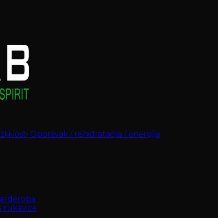
ljivost
•
Oporavak / rehidratacija / energija
arderoba
s rukavice