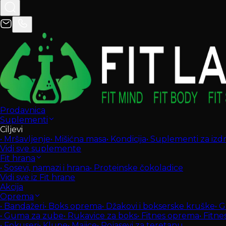
Prodavnica
Suplementi
Ciljevi
•
Mršavljenje
•
Mišićna masa
•
Kondicija
•
Suplementi za izdrž
Vidi sve suplemente
Fit hrana
•
Sosevi, namazi i hrana
•
Proteinske čokoladice
Vidi sve iz Fit hrane
Akcija
Oprema
•
Bandažeri
•
Boks oprema
•
Džakovi i bokserske kruške
•
G
•
Guma za zube
•
Rukavice za boks
•
Fitnes oprema
•
Fitne
•
Fokuseri
•
Klupe
•
Majice
•
Pojasevi za teretanu