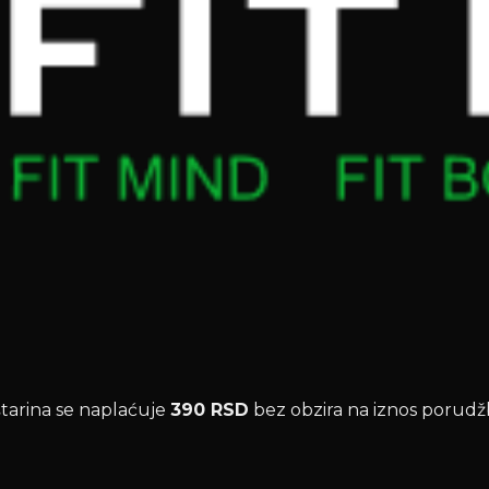
štarina se naplaćuje
390 RSD
bez obzira na iznos porudž