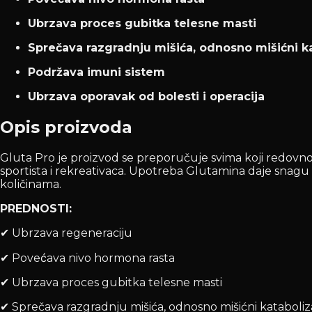
Ubrzava proces gubitka telesne masti
Sprečava razgradnju mišića, odnosno mišićni 
Podržava imuni sistem
Ubrzava oporavak od bolesti i operacija
Opis proizvoda
Gluta Pro je proizvod se preporučuje svima koji redovno 
sportista i rekreativaca. Upotreba Glutamina daje snagu 
količinama.
PREDNOSTI:
✔ Ubrzava regeneraciju
✔ Povećava nivo hormona rasta
✔ Ubrzava proces gubitka telesne masti
✔ Sprečava razgradnju mišića, odnosno mišićni kataboli