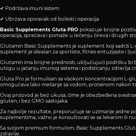
✔ Podržava imuni sistem
✔ Ubrzava oporavak od bolesti i operacija
Basic Supplements Gluta PRO
pokazuje brojne pozitiv
operacija, sprečava i pomaže u lečenju čireva i drugih st
Glutamin Basic Supplements je suplement koji sadrži L-gl
suplement je idealan za sportiste, fitnes entuzijaste i lju
Glutamin ima brojne prednosti, uključujući podršku brž
ulogu u jačanju imunog sistema i podsticanju zdravlja cr
Gluta Pro je formulisan sa visokom koncentracijom L-glut
omogućava lako mešanje sa vodom, proteinom nakon tre
Ovaj proizvod je bez ukusa, čime je obezbeđena svestrano
gluten, i bez GMO sastojaka.
Za najbolje rezultate, preporučuje se uzimanje jedne por
suplementima, važno je konsultovati se sa lekarom ili n
Sa svojom premium formulom, Basic Supplements Gluta Pr
zdravlje.