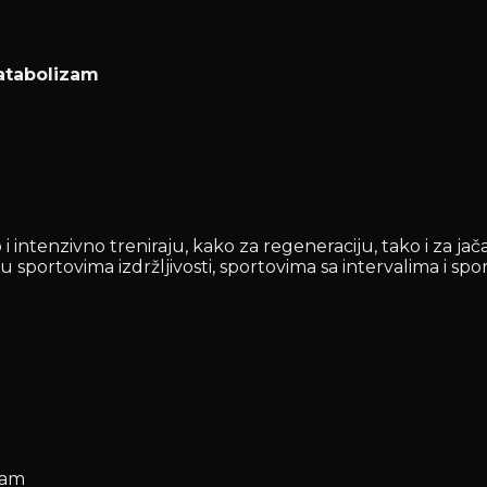
katabolizam
i intenzivno treniraju, kako za regeneraciju, tako i za 
u sportovima izdržljivosti, sportovima sa intervalima i 
zam