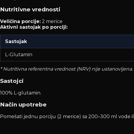
Nutritivne vrednosti
Veličina porcije:
2 merice
Aktivni sastojak po porciji:
Sastojak
L-Glutamin
* Nutritivna referentna vrednost (NRV) nije ustanovljena.
Sastojci
100% L-glutamin.
Način upotrebe
Pomešati jednu porciju (2 merice) sa 200–300 ml vode i