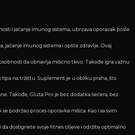
osti i jačanje imunog sistema, ubrzava oporavak posle
, jačanje imunog sistema i opšte zdravlje. Ovaj
obnosti da obnavlja mišićno tkivo. Takođe igra važnu
tipa na tržištu. Suplement je u obliku praha, što
rane. Takođe, Gluta Pro je bez dodatka šećera, bez
 se podržao proces oporavka mišića. Kao i sa svim
dostignete svoje fitnes ciljeve i održite optimalno