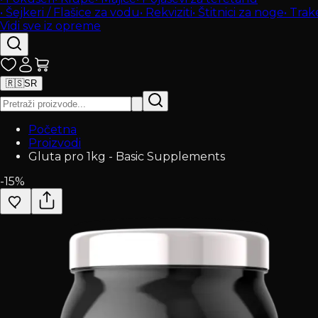
•
Šejkeri / Flašice za vodu
•
Rekviziti
•
Štitnici za noge
•
Trak
Vidi sve iz opreme
🇷🇸
SR
Početna
Proizvodi
Gluta pro 1kg - Basic Supplements
-
15
%