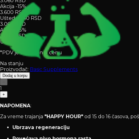
3.060 RSD
Akcija -15%
3.600 RSD
Ušteda
:
540 RSD
3.060 RSD
Akcija -15%
3.600 RSD
Ušteda
:
540 RSD
*PDV je uključen u cenu
Na stanju
Proizvođač:
Basic Supplements
Dodaj u korpu
−
1
+
NAPOMENA
:
Za vreme trajanja
"HAPPY HOUR"
od 15 do 16 časova, po
Ubrzava regeneraciju
Povećava nivo hormona rasta