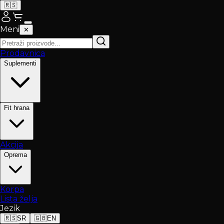
🇷🇸
Meni
✕
Prodavnica
Suplementi
Fit hrana
Akcija
Oprema
Korpa
Lista želja
Jezik
🇷🇸
SR
🇬🇧
EN