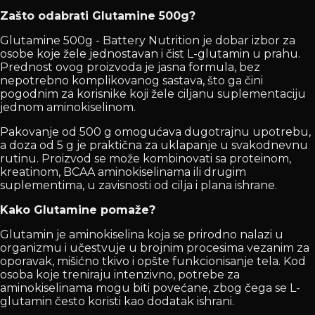
Zašto odabrati Glutamine 500g?
Glutamine 500g - Battery Nutrition je dobar izbor za
osobe koje žele jednostavan i čist L-glutamin u prahu.
Prednost ovog proizvoda je jasna formula, bez
nepotrebno komplikovanog sastava, što ga čini
pogodnim za korisnike koji žele ciljanu suplementaciju
jednom aminokiselinom.
Pakovanje od 500 g omogućava dugotrajnu upotrebu,
a doza od 5 g je praktična za uklapanje u svakodnevnu
rutinu. Proizvod se može kombinovati sa proteinom,
kreatinom, BCAA aminokiselinama ili drugim
suplementima, u zavisnosti od cilja i plana ishrane.
Kako Glutamine pomaže?
Glutamin je aminokiselina koja se prirodno nalazi u
organizmu i učestvuje u brojnim procesima vezanim za
oporavak, mišićno tkivo i opšte funkcionisanje tela. Kod
osoba koje treniraju intenzivno, potrebe za
aminokiselinama mogu biti povećane, zbog čega se L-
glutamin često koristi kao dodatak ishrani.