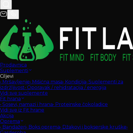
Prodavnica
Suplementi
Ciljevi
•
Mršavljenje
•
Mišićna masa
•
Kondicija
•
Suplementi za
izdržljivost
•
Oporavak / rehidratacija / energija
Vidi sve suplemente
Fit hrana
•
Sosevi, namazi i hrana
•
Proteinske čokoladice
Vidi sve iz Fit hrane
Akcija
Oprema
•
Bandažeri
•
Boks oprema
•
Džakovi i bokserske kruške
•
Garderoba