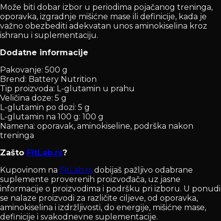
Može biti dobar izbor u periodima pojačanog treninga,
oporavka, izgradnje mišićne mase ili definicije, kada je
važno obezbediti adekvatan unos aminokiselina kroz
ishranu i suplementaciju.
Dodatne informacije
Pakovanje: 500 g
Brend: Battery Nutrition
Tip proizvoda: L-glutamin u prahu
Veličina doze: 5 g
L-glutamin po dozi: 5 g
L-glutamin na 100 g: 100 g
Namena: oporavak, aminokiseline, podrška nakon
treninga
Zašto
FitLab.rs
?
Kupovinom na
FitLab.rs
dobijaš pažljivo odabrane
suplemente proverenih proizvođača, uz jasne
informacije o proizvodima i podršku pri izboru. U ponudi
se nalaze proizvodi za različite ciljeve, od oporavka,
aminokiselina i izdržljivosti, do energije, mišićne mase,
definicije i svakodnevne suplementacije.