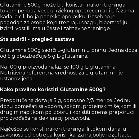
Glutamine 500g može biti koristan nakon treninga,
tokom perioda većeg fizičkog opterećenja ili u fazama
kada je cilj bolja podrška oporavku. Posebno je
pogodan za osobe koje treniraju snagu, hipertrofiju,
izdržljivost ili imaju česte i zahtevne treninge.
Šta sadrži - pregled sastava
Glutamine 500g sadrži L-glutamin u prahu. Jedna doza
od 5 g obezbeđuje 5 g L-glutamina.
Na 100 g proizvoda nalazi se 100 g L-glutamina.
Nutritivna referentna vrednost za L-glutamin nije
ustanovljena.
Kako pravilno koristiti Glutamine 500g?
Preporučena doza je 5 g, odnosno 2/3 merice. Jednu
dozu pomešati sa vodom, sokom, proteinskim šejkom ili
drugim napitkom po izboru i koristiti prema preporuci
proizvođača na deklaraciji proizvoda.
Najčešće se koristi nakon treninga ili tokom dana, u
zavisnosti od potreba korisnika. Za najbolje rezultate,