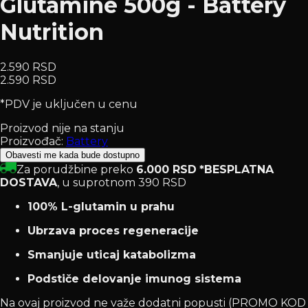
Glutamine 500g - Battery
Nutrition
2.590 RSD
2.590 RSD
*PDV je uključen u cenu
Proizvod nije na stanju
Proizvođač:
Battery
Obavesti me kada bude dostupno
Za porudžbine preko
6.000 RSD
*BESPLATNA
DOSTAVA
, u suprotnom 390 RSD
100% L-glutamin u prahu
Ubrzava proces regeneracije
Smanjuje uticaj katabolizma
Podstiče delovanje imunog sistema
Na ovaj proizvod ne važe dodatni popusti (PROMO KOD