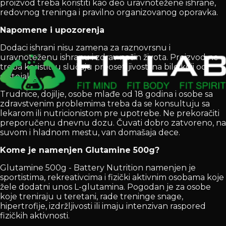
proizvod treba koristiti kao deo uravnotežene ishrane,
redovnog treninga i pravilno organizovanog oporavka.
Napomene i upozorenja
Dodaci ishrani nisu zamena za raznovrsnu i
uravnoteženu ishranu i zdrav način života. Proizvod ne
treba koristiti u slučaju preosetljivosti na bilo koji od
sastojaka.
Trudnice, dojilje, osobe mlađe od 18 godina i osobe sa
zdravstvenim problemima treba da se konsultuju sa
lekarom ili nutricionistom pre upotrebe. Ne prekoračiti
preporučenu dnevnu dozu. Čuvati dobro zatvoreno, na
suvom i hladnom mestu, van domašaja dece.
Kome je namenjen Glutamine 500g?
Glutamine 500g - Battery Nutrition namenjen je
sportistima, rekreativcima i fizički aktivnim osobama koje
žele dodatni unos L-glutamina. Pogodan je za osobe
koje treniraju u teretani, rade treninge snage,
hipertrofije, izdržljivosti ili imaju intenzivan raspored
fizičkih aktivnosti.