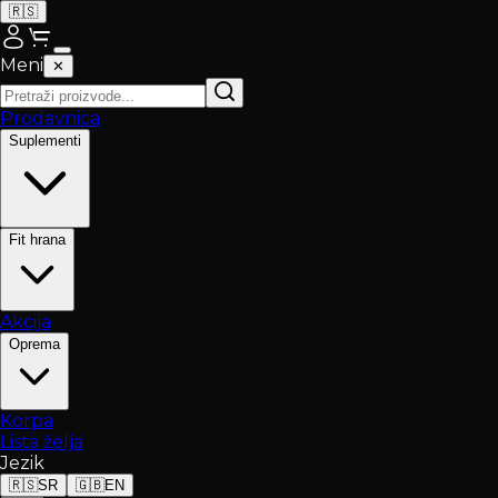
🇷🇸
Meni
✕
Prodavnica
Suplementi
Fit hrana
Akcija
Oprema
Korpa
Lista želja
Jezik
🇷🇸
SR
🇬🇧
EN