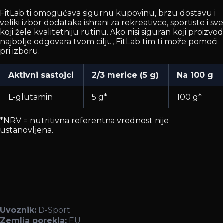
FitLab ti omogućava sigurnu kupovinu, brzu dostavu i
veliki izbor dodataka ishrani za rekreativce, sportiste i sve
koji žele kvalitetniju rutinu. Ako nisi siguran koji proizvod
najbolje odgovara tvom cilju, FitLab tim ti može pomoći
pri izboru.
Aktivni sastojci
2/3 merice (5 g)
Na 100 g
L-glutamin
5 g*
100 g*
*NRV = nutritivna referentna vrednost nije
ustanovljena.
Uvoznik:
D-Sport
Zemlja porekla:
EU