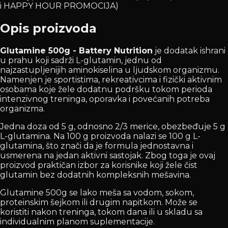
i HAPPY HOUR PROMOCIJA)
Opis proizvoda
Glutamine 500g - Battery Nutrition
je dodatak ishrani
u prahu koji sadrži L-glutamin, jednu od
najzastupljenijih aminokiselina u ljudskom organizmu.
Namenjen je sportistima, rekreativcima i fizički aktivnim
osobama koje žele dodatnu podršku tokom perioda
intenzivnog treninga, oporavka i povećanih potreba
organizma.
Jedna doza od 5 g, odnosno 2/3 merice, obezbeđuje 5 g
L-glutamina. Na 100 g proizvoda nalazi se 100 g L-
glutamina, što znači da je formula jednostavna i
usmerena na jedan aktivni sastojak. Zbog toga je ovaj
proizvod praktičan izbor za korisnike koji žele čist
glutamin bez dodatnih kompleksnih mešavina.
Glutamine 500g se lako meša sa vodom, sokom,
proteinskim šejkom ili drugim napitkom. Može se
koristiti nakon treninga, tokom dana ili u skladu sa
individualnim planom suplementacije.