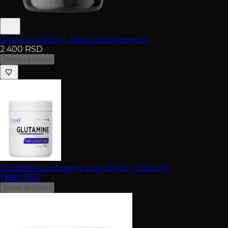
Gluta pro 500g - Basic Supplements
2.400
RSD
Nema na stanju
Glutamine supreme pure 300g - OstroVit
1.890
RSD
Nema na stanju