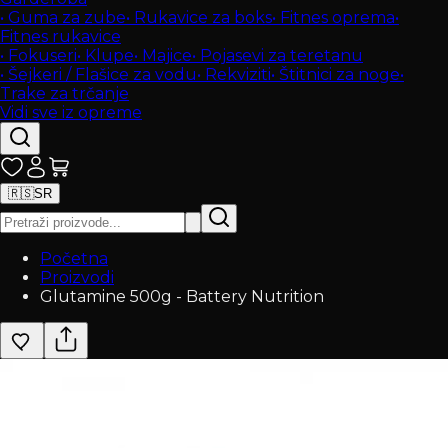
•
Guma za zube
•
Rukavice za boks
•
Fitnes oprema
•
Fitnes rukavice
•
Fokuseri
•
Klupe
•
Majice
•
Pojasevi za teretanu
•
Šejkeri / Flašice za vodu
•
Rekviziti
•
Štitnici za noge
•
Trake za trčanje
Vidi sve iz opreme
🇷🇸
SR
Početna
Proizvodi
Glutamine 500g - Battery Nutrition