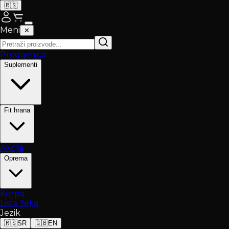
🇷🇸
Meni
✕
Prodavnica
Suplementi
Fit hrana
Akcija
Oprema
Korpa
Lista želja
Jezik
🇷🇸
SR
🇬🇧
EN