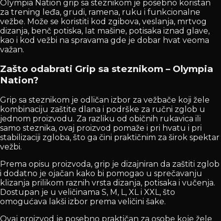
Olympia Nation grip sa steznikom je posebno koristan
za trening leđa, grudi, ramena, ruku i funkcionalne
vežbe. Može se koristiti kod zgibova, veslanja, mrtvog
dizanja, benč potiska, lat mašine, potisaka iznad glave,
kao i kod vežbi na spravama gde je dobar hvat veoma
važan.
Zašto odabrati Grip sa steznikom – Olympia
Nation?
Grip sa steznikom je odličan izbor za vežbače koji žele
kombinaciju zaštite dlana i podrške za ručni zglob u
jednom proizvodu. Za razliku od običnih rukavica ili
samo steznika, ovaj proizvod pomaže i pri hvatu i pri
stabilizaciji zgloba, što ga čini praktičnim za širok spektar
vežbi.
Prema opisu proizvoda, grip je dizajniran da zaštiti zglob
i dodatno je ojačan kako bi pomogao u sprečavanju
klizanja prilikom raznih vrsta dizanja, potisaka i vučenja.
Dostupan je u veličinama S, M, L, XL i XXL, što
omogućava lakši izbor prema veličini šake.
Ovaj proizvod je posebno praktičan za osobe koje žele