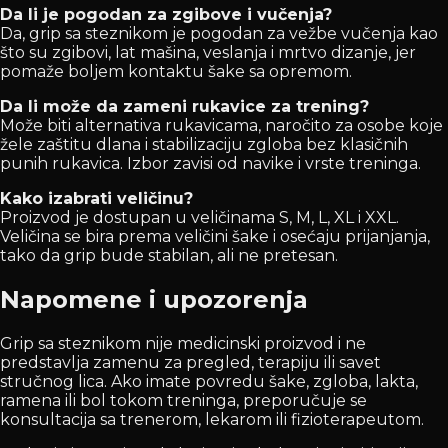
Da li je pogodan za zgibove i vučenja?
Da, grip sa steznikom je pogodan za vežbe vučenja kao
što su zgibovi, lat mašina, veslanja i mrtvo dizanje, jer
pomaže boljem kontaktu šake sa opremom.
Da li može da zameni rukavice za trening?
Može biti alternativa rukavicama, naročito za osobe koje
žele zaštitu dlana i stabilizaciju zgloba bez klasičnih
punih rukavica. Izbor zavisi od navike i vrste treninga.
Kako izabrati veličinu?
Proizvod je dostupan u veličinama S, M, L, XL i XXL.
Veličina se bira prema veličini šake i osećaju prijanjanja,
tako da grip bude stabilan, ali ne pretesan.
Napomene i upozorenja
Grip sa steznikom nije medicinski proizvod i ne
predstavlja zamenu za pregled, terapiju ili savet
stručnog lica. Ako imate povredu šake, zgloba, lakta,
ramena ili bol tokom treninga, preporučuje se
konsultacija sa trenerom, lekarom ili fizioterapeutom.