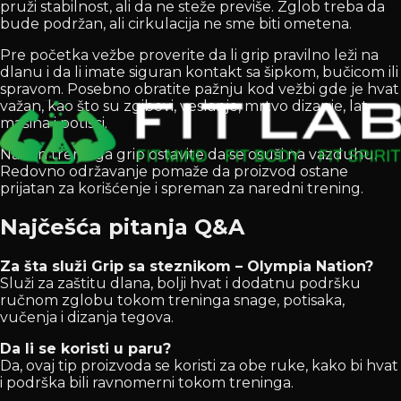
pruži stabilnost, ali da ne steže previše. Zglob treba da
bude podržan, ali cirkulacija ne sme biti ometena.
Pre početka vežbe proverite da li grip pravilno leži na
dlanu i da li imate siguran kontakt sa šipkom, bučicom ili
spravom. Posebno obratite pažnju kod vežbi gde je hvat
važan, kao što su zgibovi, veslanje, mrtvo dizanje, lat
mašina i potisci.
Nakon treninga grip ostavite da se osuši na vazduhu.
Redovno održavanje pomaže da proizvod ostane
prijatan za korišćenje i spreman za naredni trening.
Najčešća pitanja Q&A
Za šta služi Grip sa steznikom – Olympia Nation?
Služi za zaštitu dlana, bolji hvat i dodatnu podršku
ručnom zglobu tokom treninga snage, potisaka,
vučenja i dizanja tegova.
Da li se koristi u paru?
Da, ovaj tip proizvoda se koristi za obe ruke, kako bi hvat
i podrška bili ravnomerni tokom treninga.