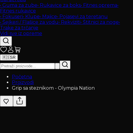
•
Guma za zube
•
Rukavice za boks
•
Fitnes oprema
•
Fitnes rukavice
•
Fokuseri
•
Klupe
•
Majice
•
Pojasevi za teretanu
•
Šejkeri / Flašice za vodu
•
Rekviziti
•
Štitnici za noge
•
Trake za trčanje
Vidi sve iz opreme
🇷🇸
SR
Početna
Proizvodi
Grip sa steznikom - Olympia Nation