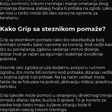
bolju kontrolu tokom treninga i manje ometanja zbog
znojenja dlanova, slabijeg hvata ili pritiska na zglob. Lako
se nosi u torbi i može biti deo osnovne opreme za
teretanu.
Kako Grip sa steznikom pomaže?
Grip sa steznikom pomaže tako što obezbeđuje bolji
kontakt između šake i opreme za trening. Kod vežbi kao
što su povlačenja, zgibovi, veslanja i mrtvo dizanje,
dobar hvat je važan za sigurnije i stabilnije izvođenje
pokreta.
Steznik oko zgloba pruža dodatnu potporu ručnom
zglobu, što može biti korisno kod potisaka, dizanja i vežbi
u kojima zglob trpi pritisak. Na taj način vežbač može
lakše da se fokusira na pokret, aktivaciju mišića i pravilnu
tehniku.
Grip takođe može pomoći u smanjenju direktnog trenja
između dlana i šipke, bučice ili sprave. To je korisno za
osobe koje često imaju žuljeve, iritaciju kože ili
neprijatan osećaj tokom treninga.