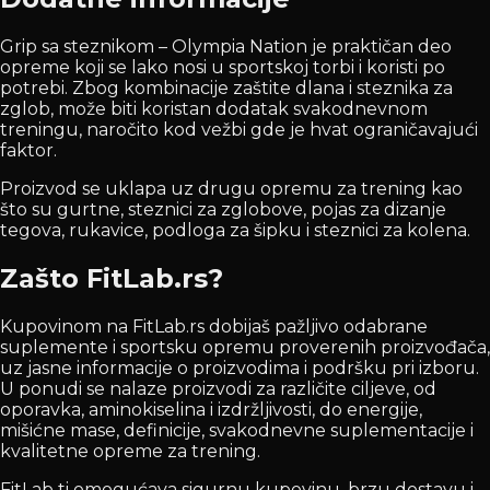
Grip sa steznikom – Olympia Nation je praktičan deo
opreme koji se lako nosi u sportskoj torbi i koristi po
potrebi. Zbog kombinacije zaštite dlana i steznika za
zglob, može biti koristan dodatak svakodnevnom
treningu, naročito kod vežbi gde je hvat ograničavajući
faktor.
Proizvod se uklapa uz drugu opremu za trening kao
što su gurtne, steznici za zglobove, pojas za dizanje
tegova, rukavice, podloga za šipku i steznici za kolena.
Zašto FitLab.rs?
Kupovinom na FitLab.rs dobijaš pažljivo odabrane
suplemente i sportsku opremu proverenih proizvođača,
uz jasne informacije o proizvodima i podršku pri izboru.
U ponudi se nalaze proizvodi za različite ciljeve, od
oporavka, aminokiselina i izdržljivosti, do energije,
mišićne mase, definicije, svakodnevne suplementacije i
kvalitetne opreme za trening.
FitLab ti omogućava sigurnu kupovinu, brzu dostavu i