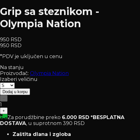
Grip sa steznikom -
Olympia Nation
950 RSD
950 RSD
*PDV je uključen u cenu
Na stanju
Proizvođač:
Olympia Nation
Izaberi veličinu
Dodaj u korpu
−
1
+
Za porudžbine preko
6.000 RSD
*BESPLATNA
DOSTAVA
, u suprotnom 390 RSD
Zaštita dlana i zgloba