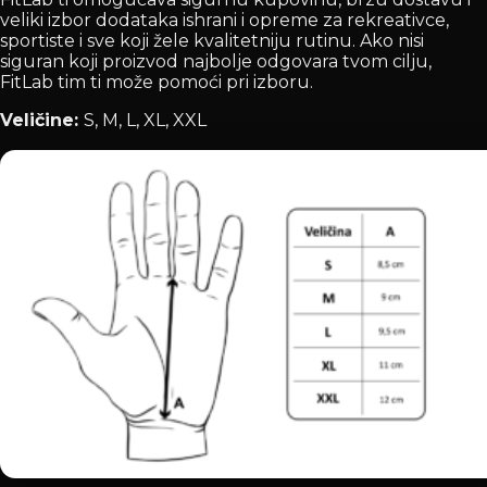
veliki izbor dodataka ishrani i opreme za rekreativce,
sportiste i sve koji žele kvalitetniju rutinu. Ako nisi
siguran koji proizvod najbolje odgovara tvom cilju,
FitLab tim ti može pomoći pri izboru.
Veličine:
S, M, L, XL, XXL