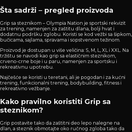
Šta sadrži – pregled proizvoda
Grip sa steznikom – Olympia Nation je sportski rekvizit
za trening, namenjen za zaštitu dlana, bolji hvat i
dodatnu podršku zglobu. Koristi se kod vežbi sa šipkom,
bučicama, sajlama, spravama i sopstvenom težinom.
Proizvod je dostupan u više veličina: S, M, L, XL i XXL. Na
tržištu se navodi kao grip sa elastičnim steznikom,
crveno-crne boje i u paru, namenjen za sportsku i
rekreativnu upotrebu.
Najčešće se koristi u teretani, ali je pogodan i za kućni
trening, funkcionalni trening, bodybuilding, fitness i
rekreativno vežbanje.
Kako pravilno koristiti Grip sa
steznikom?
Grip postavite tako da zaštitni deo lepo nalegne na
dlan, a steznik obmotajte oko ručnog zgloba tako da