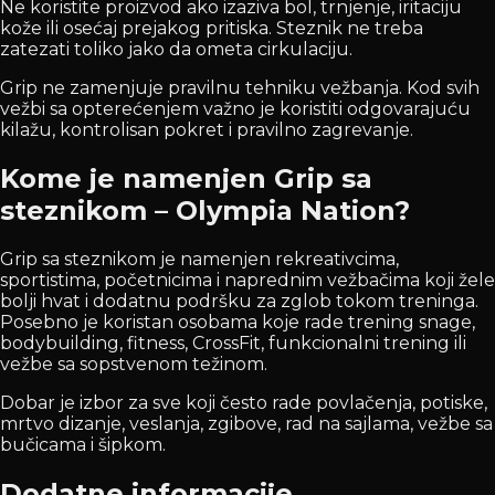
Ne koristite proizvod ako izaziva bol, trnjenje, iritaciju
kože ili osećaj prejakog pritiska. Steznik ne treba
zatezati toliko jako da ometa cirkulaciju.
Grip ne zamenjuje pravilnu tehniku vežbanja. Kod svih
vežbi sa opterećenjem važno je koristiti odgovarajuću
kilažu, kontrolisan pokret i pravilno zagrevanje.
Kome je namenjen Grip sa
steznikom – Olympia Nation?
Grip sa steznikom je namenjen rekreativcima,
sportistima, početnicima i naprednim vežbačima koji žele
bolji hvat i dodatnu podršku za zglob tokom treninga.
Posebno je koristan osobama koje rade trening snage,
bodybuilding, fitness, CrossFit, funkcionalni trening ili
vežbe sa sopstvenom težinom.
Dobar je izbor za sve koji često rade povlačenja, potiske,
mrtvo dizanje, veslanja, zgibove, rad na sajlama, vežbe sa
bučicama i šipkom.
Dodatne informacije