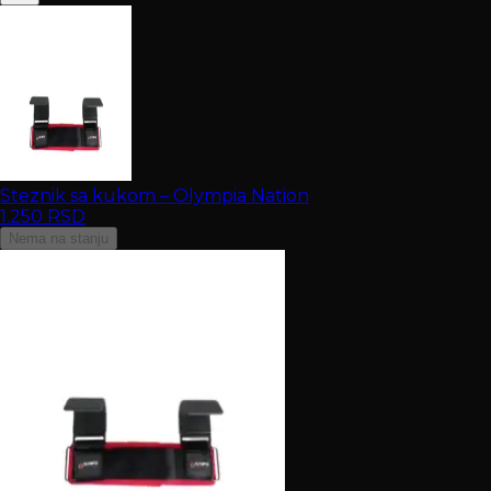
Steznik sa kukom – Olympia Nation
1.250
RSD
Nema na stanju