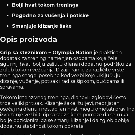
Bolji hvat tokom treninga
Pogodno za vučenja i potiske
Smanjuje klizanje šake
Opis proizvoda
Grip sa steznikom – Olympia Nation
je praktičan
dodatak za trening namenjen osobama koje žele
sigurniji hvat, bolju zaštitu dlana i dodatnu podršku za
zglob tokom vežbanja. Dizajniran je za različite vrste
treninga snage, posebno kod vežbi koje uključuju
dizanje, vučenje, potisak i rad sa šipkom, bučicama ili
spravama.
Tokom intenzivnog treninga, dlanovi i zglobovi često
trpe veliki pritisak. Klizanje šake, žuljevi, neprijatan
osećaj na dlanu i nestabilan hvat mogu ometati pravilno
izvođenje vežbi. Grip sa steznikom pomaže da se ruka
bolje pozicionira, da se smanji klizanje i da zglob dobije
dodatnu stabilnost tokom pokreta.