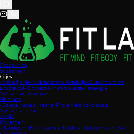
Prodavnica
Suplementi
Ciljevi
•
Mršavljenje
•
Mišićna masa
•
Kondicija
•
Suplementi za
izdržljivost
•
Oporavak / rehidratacija / energija
Vidi sve suplemente
Fit hrana
•
Sosevi, namazi i hrana
•
Proteinske čokoladice
Vidi sve iz Fit hrane
Akcija
Oprema
•
Bandažeri
•
Boks oprema
•
Džakovi i bokserske kruške
•
Garderoba