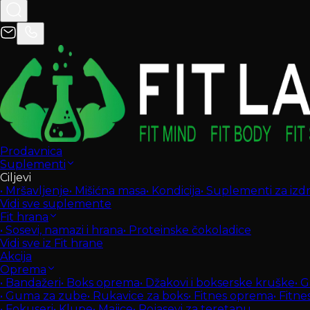
Prodavnica
Suplementi
Ciljevi
•
Mršavljenje
•
Mišićna masa
•
Kondicija
•
Suplementi za izdrž
Vidi sve suplemente
Fit hrana
•
Sosevi, namazi i hrana
•
Proteinske čokoladice
Vidi sve iz Fit hrane
Akcija
Oprema
•
Bandažeri
•
Boks oprema
•
Džakovi i bokserske kruške
•
G
•
Guma za zube
•
Rukavice za boks
•
Fitnes oprema
•
Fitne
•
Fokuseri
•
Klupe
•
Majice
•
Pojasevi za teretanu