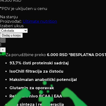
14.300 RSD
*PDV je uključen u cenu
Na stanju
Proizvođač:
Ultimate nutrition
Izaberi ukus
Dodaj u korpu
−
1
+
Za porudžbine preko
6.000 RSD
*BESPLATNA DOS
93,7% čisti proteinski sadržaj
IsoChill filtracija za čistoću
Maksimalan anabolički potencijal
Glutamin za oporavak
Rekordni nivo BCAA i EAA
Brža sinteza i regeneracija