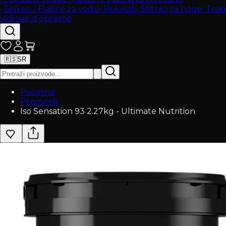
•
Šejkeri / Flašice za vodu
•
Rekviziti
•
Štitnici za noge
•
Trak
Vidi sve iz opreme
🇷🇸
SR
Početna
Proizvodi
Iso Sensation 93 2.27kg - Ultimate Nutrition