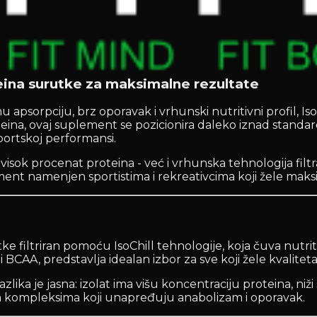
teina surutke za maksimalne rezultate
lnu apsorpciju, brz oporavak i vrhunski nutritivni profil, 
teina, ovaj suplement se pozicionira daleko iznad standar
portskoj performansi.
sok procenat proteina - već i vrhunska tehnologija filtrac
lement namenjen sportistima i rekreativcima koji žele ma
e filtriran pomoću IsoChill tehnologije, koja čuva nutriti
BCAA, predstavlja idealan izbor za sve koji žele kvalitetan,
ika je jasna: izolat ima višu koncentraciju proteina, niži s
im kompleksima koji unapređuju anabolizam i oporavak.