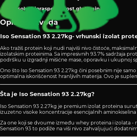
Visoka bioraspoloživost glutamina
Opis proizvoda
Iso Sensation 93 2.27kg- vrhunski izolat pro
Ako tražiš protein koji nudi najviši nivo čistoće, maksima
izolatskim proteinima. Sa impresivnih 93.7% sadržaja pro
podršku u izgradnji mišićne mase, oporavku i ukupnoj s
Ono što Iso Sensation 93 2.27kg čini posebnim nije samo vi
optimalna iskorišćenost hranljivih materija. Ovo je sup
Šta je Iso Sensation 93 2.27kg?
Iso Sensation 93 2.27kg je premium izolat proteina surutk
izuzetno visoke koncentracije esencijalnih aminokiselina i 
Za one koji se dvoume između whey proteina i izolata - razl
Sensation 93 to podiže na viši nivo zahvaljujući dodatn