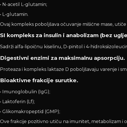
• N-acetil L-glutamin;
• L-glutamin.
Ovaj kompleks poboljšava očuvanje mišićne mase, utiče n
SI kompleks za insulin i anabolizam (bez uglje
Sadrži alfa-lipoičnu kiselinu, D-pinitol i 4-hidroksiizoleu
Digestivni enzimi za maksimalnu apsorpciju.
Proteaza i kompleks laktaze D poboljšavaju varenje i s
Bioaktivne frakcije surutke.
• Imunoglobulin (IgG);
• Laktoferin (Lf);
• Glikomakropeptid (GMP);
Ove frakcije pozitivno utiču na imunitet, metabolizam i 