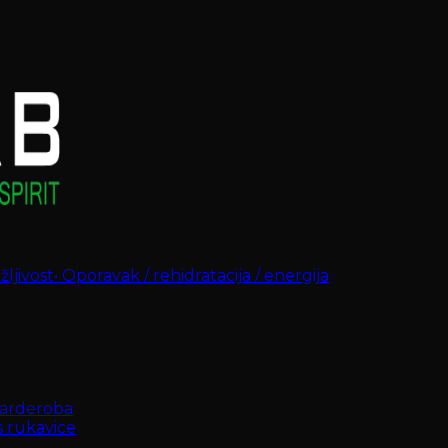
ljivost
•
Oporavak / rehidratacija / energija
arderoba
s rukavice