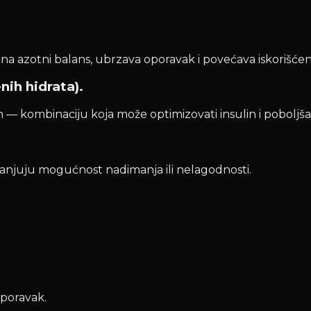
a azotni balans, ubrzava oporavak i povećava iskorišćen
nih hidrata).
cin — kombinaciju koja može optimizovati insulin i poboljša
manjuju mogućnost nadimanja ili nelagodnosti.
oporavak.