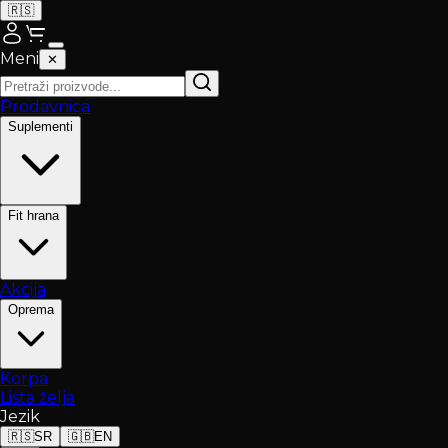
🇷🇸
Meni
✕
Prodavnica
Suplementi
Fit hrana
Akcija
Oprema
Korpa
Lista želja
Jezik
🇷🇸
SR
🇬🇧
EN