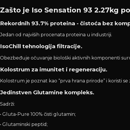
Zašto je Iso Sensation 93 2.27kg p
Rekordnih 93.7% proteina - čistoća bez kom
Jedan od najviših procenata proteina u industriji.
IsoChill tehnologija filtracije.
Obezbeđuje očuvanje biološki aktivnih komponenti suru
Kolostrum za imunitet i regeneraciju.
Kolostrum je poznat kao “prva hrana prirode” i koristi s
Jedinstven Glutamine kompleks.
Sadrži:
• Gluta-Pure 100% čisti glutamin;
• Glutaminski peptid;