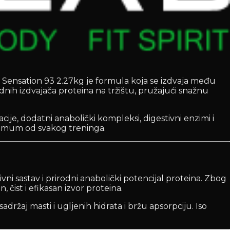
Iso Sensation 93 2.27kg je formula koja se izdvaja među
dnih izdvajača proteina na tržištu, pružajući snažnu
ije, dodatni anabolički kompleksi, digestivni enzimi i
ksimum od svakog treninga.
vni sastav i prirodni anabolički potencijal proteina. Zbog
 čist i efikasan izvor proteina.
adržaj masti i ugljenih hidrata i bržu apsorpciju. Iso