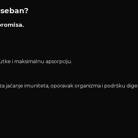
oseban?
promisa.
tke i maksimalnu apsorpciju.
e za jačanje imuniteta, oporavak organizma i podršku dig