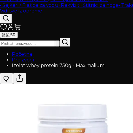
•
Šejkeri / Flašice za vodu
•
Rekviziti
•
Štitnici za noge
•
Trak
Vidi sve iz opreme
🇷🇸
SR
Početna
Proizvodi
Izolat whey protein 750g - Maximalium