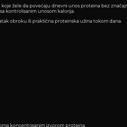
je žele da povećaju dnevni unos proteina bez značajno
u sa kontrolisanim unosom kalorija.
datak obroku ili praktična proteinska užina tokom dana.
veoma koncentrisanim izvorom proteina.