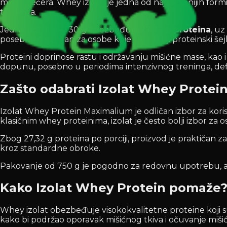
masti i šećera. Whey izolat je jedna od najcenjenijih formi
treninga.
Jedna porcija od 30 g obezbeđuje
27,32 g proteina
, u
posebno pogodan za osobe koje žele čistiji proteinski šej
Proteini doprinose rastu i održavanju mišićne mase, kao
dopunu, posebno u periodima intenzivnog treninga, defini
Zašto odabrati Izolat Whey Protei
Izolat Whey Protein Maximalium je odličan izbor za koris
klasičnim whey proteinima, izolat je često bolji izbor za
Zbog 27,32 g proteina po porciji, proizvod je praktičan 
kroz standardne obroke.
Pakovanje od 750 g je pogodno za redovnu upotrebu, a p
Kako Izolat Whey Protein pomaže
Whey izolat obezbeđuje visokokvalitetne proteine koji su
kako bi podržao oporavak mišićnog tkiva i očuvanje miši