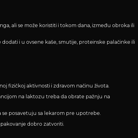
a, ali se može koristiti i tokom dana, između obroka ili
odati i u ovsene kaše, smutije, proteinske palačinke ili
j fizičkoj aktivnosti i zdravom načinu života.
rancijom na laktozu treba da obrate pažnju na
 da se posavetuju sa lekarom pre upotrebe.
pakovanje dobro zatvoriti.