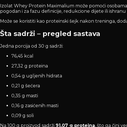
Izolat Whey Protein Maximalium može pomoći osobama ko
pogodan i za fazu definicije, redukcione dijete ili ishran
Može se koristiti kao proteinski šejk nakon treninga, do
Šta sadrži – pregled sastava
Jedna porcija od 30 g sadrži:
76,45 kcal
27,32 g proteina
0,54 g ugljenih hidrata
0,21 g šećera
0,35 g masti
0,16 g zasićenih masti
0,09 g soli
Na 100 g proizvod sadrži
91,07 g proteina
, što ga čini 