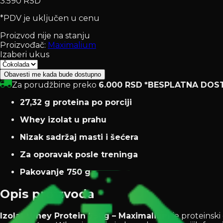
3.590 RSD
*PDV je uključen u cenu
Proizvod nije na stanju
Proizvođač:
Maximalium
Izaberi ukus
Obavesti me kada bude dostupno
Za porudžbine preko
6.000 RSD
*BESPLATNA DOS
27,32 g proteina po porciji
Whey izolat u prahu
Nizak sadržaj masti i šećera
Za oporavak posle treninga
Pakovanje 750 g
Opis proizvoda
Izolat Whey Protein 750g – Maximalium
je proteinski