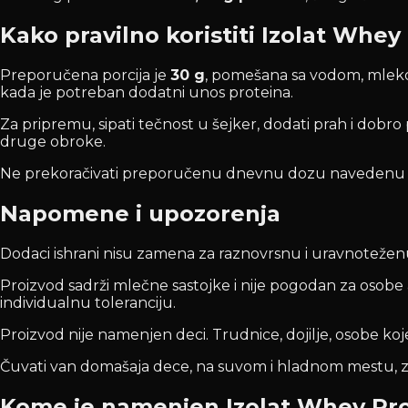
Kako pravilno koristiti Izolat Whey
Preporučena porcija je
30 g
, pomešana sa vodom, mlekom 
kada je potreban dodatni unos proteina.
Za pripremu, sipati tečnost u šejker, dodati prah i dobro
druge obroke.
Ne prekoračivati preporučenu dnevnu dozu navedenu na
Napomene i upozorenja
Dodaci ishrani nisu zamena za raznovrsnu i uravnoteženu is
Proizvod sadrži mlečne sastojke i nije pogodan za osobe
individualnu toleranciju.
Proizvod nije namenjen deci. Trudnice, dojilje, osobe ko
Čuvati van domašaja dece, na suvom i hladnom mestu, za
Kome je namenjen Izolat Whey Pro