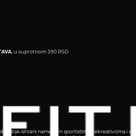
TAVA
, u suprotnom 390 RSD
 dodatak ishrani namenjen sportistima, rekreativcima i svi