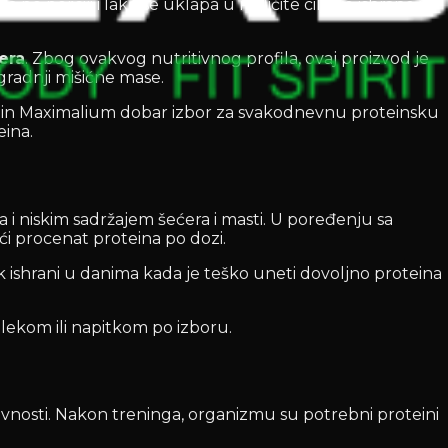
o porciji i lako se uklapa u različite ciljeve ishrane i
era
. Zbog ovakvog nutritivnog profila, ovaj proizvod je
zgradnji mišićne mase.
otein Maximalium dobar izbor za svakodnevnu proteinsku
eina.
a i niskim sadržajem šećera i masti. U poređenju sa
eći procenat proteina po dozi.
ak ishrani u danima kada je teško uneti dovoljno proteina
ekom ili napitkom po izboru.
tivnosti. Nakon treninga, organizmu su potrebni proteini