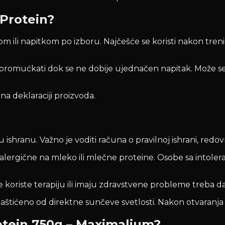
 Protein?
ili napitkom po izboru. Najčešće se koristi nakon trening
 promućkati dok se ne dobije ujednačen napitak. Može se d
 deklaraciji proizvoda.
hranu. Važno je voditi računa o pravilnoj ishrani, redovno
 alergične na mleko ili mlečne proteine. Osobe sa intole
je koriste terapiju ili imaju zdravstvene probleme treba
štićeno od direktne sunčeve svetlosti. Nakon otvaranja 
tein 750g – Maximalium?