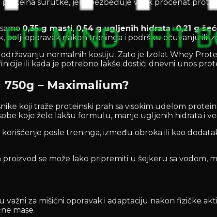
 proteina surutke, jer obezbeđuje visok procenat proteina p
z samo
0,35 g masti
,
0,54 g ugljenih hidrata
i
0,21 g šeć
k, bolji oporavak nakon treninga i podršku očuvanju ili i
 i održavanju normalnih kostiju. Zato je Izolat Whey Pr
cije ili kada je potrebno lakše dostići dnevni unos prot
n 750g – Maximalium?
nike koji traže proteinski prah sa visokim udelom protein
 osobe koje žele lakšu formulu, manje ugljenih hidrata i v
za korišćenje posle treninga, između obroka ili kao dodat
roizvod se može lako pripremiti u šejkeru sa vodom, ml
?
 važni za mišićni oporavak i adaptaciju nakon fizičke ak
ćne mase.