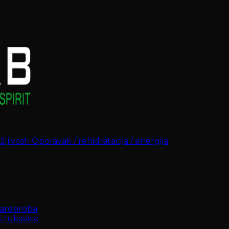
ljivost
•
Oporavak / rehidratacija / energija
arderoba
s rukavice