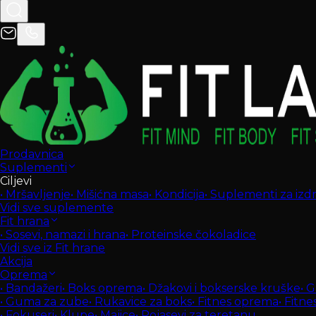
Prodavnica
Suplementi
Ciljevi
•
Mršavljenje
•
Mišićna masa
•
Kondicija
•
Suplementi za izdrž
Vidi sve suplemente
Fit hrana
•
Sosevi, namazi i hrana
•
Proteinske čokoladice
Vidi sve iz Fit hrane
Akcija
Oprema
•
Bandažeri
•
Boks oprema
•
Džakovi i bokserske kruške
•
G
•
Guma za zube
•
Rukavice za boks
•
Fitnes oprema
•
Fitne
•
Fokuseri
•
Klupe
•
Majice
•
Pojasevi za teretanu