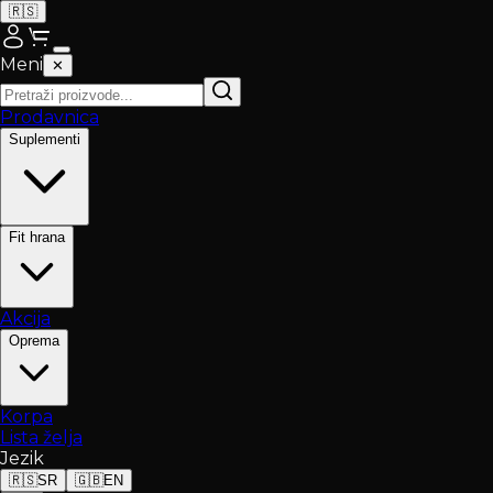
🇷🇸
Meni
✕
Prodavnica
Suplementi
Fit hrana
Akcija
Oprema
Korpa
Lista želja
Jezik
🇷🇸
SR
🇬🇧
EN