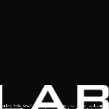
ma koji žele kvalitetan izvor proteina sa niskim sadržajem