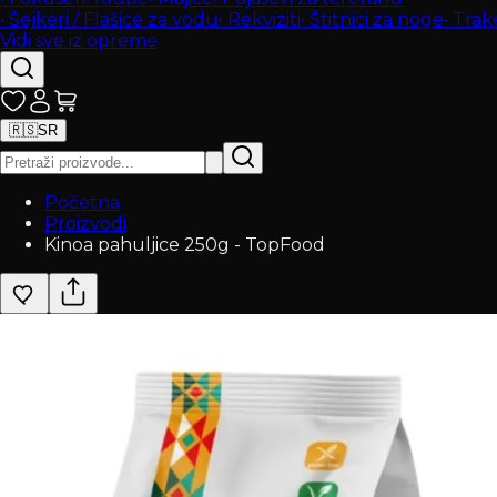
•
Šejkeri / Flašice za vodu
•
Rekviziti
•
Štitnici za noge
•
Trak
Vidi sve iz opreme
🇷🇸
SR
Početna
Proizvodi
Kinoa pahuljice 250g - TopFood