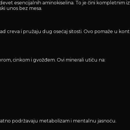
h devet esencijalnih aminokiselina. To je čini kompletnim 
nski unos bez mesa.
ad creva i pružaju dug osećaj sitosti. Ovo pomaže u kontro
rom, cinkom i gvožđem. Ovi minerali utiču na:
odatno podržavaju metabolizam i mentalnu jasnoću.