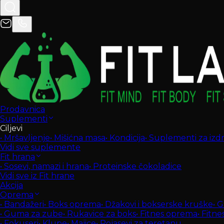
Prodavnica
Suplementi
Ciljevi
•
Mršavljenje
•
Mišićna masa
•
Kondicija
•
Suplementi za izdrž
Vidi sve suplemente
Fit hrana
•
Sosevi, namazi i hrana
•
Proteinske čokoladice
Vidi sve iz Fit hrane
Akcija
Oprema
•
Bandažeri
•
Boks oprema
•
Džakovi i bokserske kruške
•
G
•
Guma za zube
•
Rukavice za boks
•
Fitnes oprema
•
Fitne
•
Fokuseri
•
Klupe
•
Majice
•
Pojasevi za teretanu