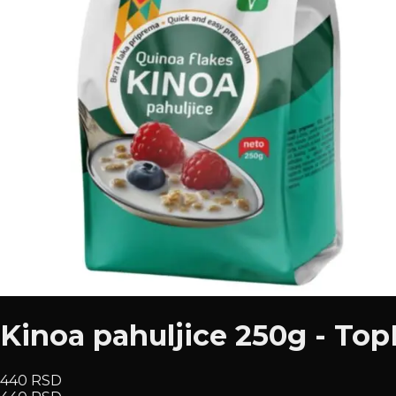
Kinoa pahuljice 250g - To
440 RSD