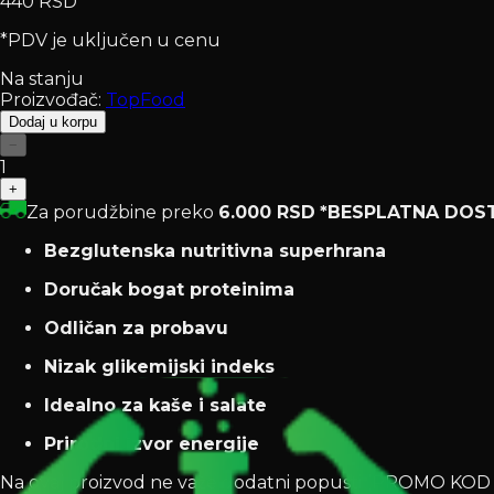
440 RSD
*PDV je uključen u cenu
Na stanju
Proizvođač:
TopFood
Dodaj u korpu
−
1
+
Za porudžbine preko
6.000 RSD
*BESPLATNA DOS
Bezglutenska nutritivna superhrana
Doručak bogat proteinima
Odličan za probavu
Nizak glikemijski indeks
Idealno za kaše i salate
Prirodni izvor energije
Na ovaj proizvod ne važe dodatni popusti (PROMO K