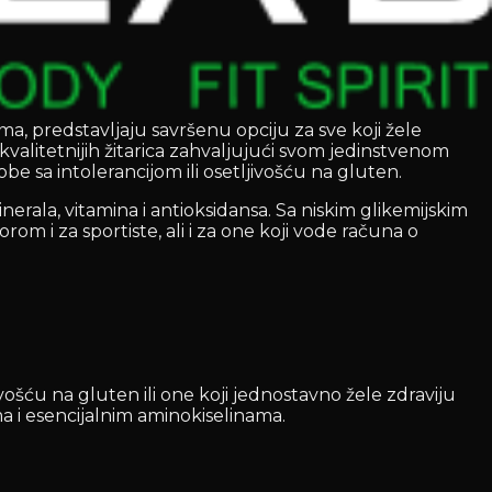
a, predstavljaju savršenu opciju za sve koji žele
jkvalitetnijih žitarica zahvaljujući svom jedinstvenom
be sa intolerancijom ili osetljivošću na gluten.
nerala, vitamina i antioksidansa. Sa niskim glikemijskim
om i za sportiste, ali i za one koji vode računa o
ivošću na gluten ili one koji jednostavno žele zdraviju
ma i esencijalnim aminokiselinama.