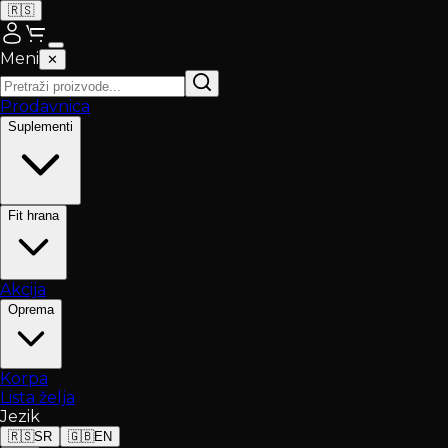
🇷🇸
Meni
✕
Prodavnica
Suplementi
Fit hrana
Akcija
Oprema
Korpa
Lista želja
Jezik
🇷🇸
SR
🇬🇧
EN