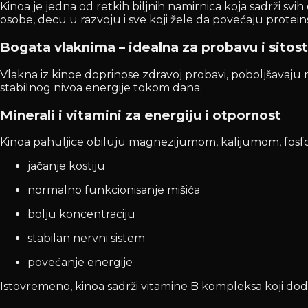
Kinoa je jedna od retkih biljnih namirnica koja sadrži svi
osobe, decu u razvoju i sve koji žele da povećaju protei
Bogata vlaknima – idealna za probavu i sitost
Vlakna iz kinoe doprinose zdravoj probavi, poboljšavaju r
stabilnog nivoa energije tokom dana.
Minerali i vitamini za energiju i otpornost
Kinoa pahuljice obiluju magnezijumom, kalijumom, fosfo
jačanje kostiju
normalno funkcionisanje mišića
bolju koncentraciju
stabilan nervni sistem
povećanje energije
Istovremeno, kinoa sadrži vitamine B kompleksa koji d