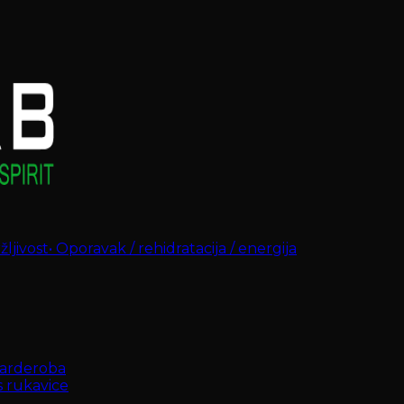
ljivost
•
Oporavak / rehidratacija / energija
arderoba
s rukavice