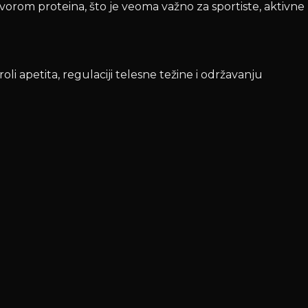
izvorom proteina, što je veoma važno za sportiste, aktivne
li apetita, regulaciji telesne težine i održavanju