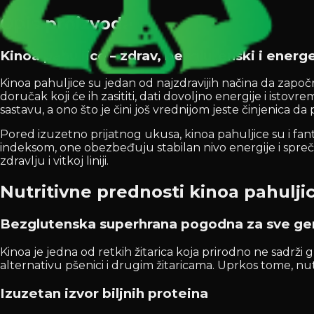
Opis proizvoda
Kinoa pahuljice – zdrav, bezglutenski i energ
Kinoa pahuljice su jedan od najzdravijih načina da započ
doručak koji će ih zasititi, dati dovoljno energije i isto
sastavu, a ono što je čini još vrednijom jeste činjenica da
Pored izuzetno prijatnog ukusa, kinoa pahuljice su i fant
indeksom, one obezbeđuju stabilan nivo energije i sprečava
zdravlju i vitkoj liniji.
Nutritivne prednosti kinoa pahulji
Bezglutenska superhrana pogodna za sve ge
Kinoa je jedna od retkih žitarica koja prirodno ne sadrži g
alternativu pšenici i drugim žitaricama. Uprkos tome, nu
Izuzetan izvor biljnih proteina