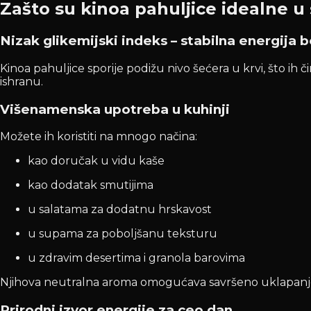
Zašto su kinoa pahuljice idealne u
Nizak glikemijski indeks – stabilna energija b
Kinoa pahuljice sporije podižu nivo šećera u krvi, što ih
ishranu.
Višenamenska upotreba u kuhinji
Možete ih koristiti na mnogo načina:
kao doručak u vidu kaše
kao dodatak smutijima
u salatama za dodatnu hrskavost
u supama za poboljšanu teksturu
u zdravim desertima i granola barovima
Njihova neutralna aroma omogućava savršeno uklapanje s
Prirodni izvor energije za ceo dan