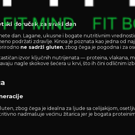
etski doručak za svaki dan
nete dan. Lagane, ukusne i bogate nutritivnim vrednostim
vremeno podržati zdravlje. Kinoa je poznata kao jedna od na
 prirodno
ne sadrži gluten
, zbog čega je pogodna i za oso
astičan izvor ključnih nutrijenata — proteina, vlakana, mi
ju nagle skokove šećera u krvi, što ih čini odličnim izbor
ca
neracije
luten, zbog čega je idealna za ljude sa celijakijom, osetlj
tritivno nadmašuje većinu žitarica jer je bogata proteini