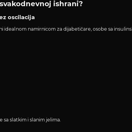
 svakodnevnoj ishrani?
ez oscilacija
 čini idealnom namirnicom za dijabetičare, osobe sa insuli
a slatkim i slanim jelima.