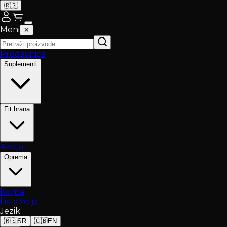
🇷🇸
Meni
✕
Prodavnica
Suplementi
Fit hrana
Akcija
Oprema
Korpa
Lista želja
Jezik
🇷🇸
SR
🇬🇧
EN