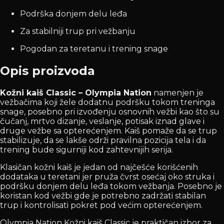
Podrška donjem delu leđa
Za stabilniji trup pri vežbanju
Pogodan za teretanu i trening snage
Opis proizvoda
Kožni kaiš Classic – Olympia Nation
namenjen je
vežbačima koji žele dodatnu podršku tokom treninga
snage, posebno pri izvođenju osnovnih vežbi kao što su
čučanj, mrtvo dizanje, veslanje, potisak iznad glave i
druge vežbe sa opterećenjem. Kaiš pomaže da se trup
stabilizuje, da se lakše održi pravilna pozicija tela i da
trening bude sigurniji kod zahtevnijih serija.
Klasičan kožni kaiš je jedan od najčešće korišćenih
dodataka u teretani jer pruža čvrst osećaj oko struka i
podršku donjem delu leđa tokom vežbanja. Posebno je
koristan kod vežbi gde je potrebno zadržati stabilan
trup i kontrolisati pokret pod većim opterećenjem.
Olympia Nation Kožni kaiš Classic je praktičan izbor za