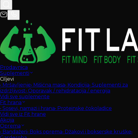
Prodavnica
Suplementi
Ciljevi
•
Mršavljenje
•
Mišićna masa
•
Kondicija
•
Suplementi za
izdržljivost
•
Oporavak / rehidratacija / energija
Vidi sve suplemente
Fit hrana
•
Sosevi, namazi i hrana
•
Proteinske čokoladice
Vidi sve iz Fit hrane
Akcija
Oprema
•
Bandažeri
•
Boks oprema
•
Džakovi i bokserske kruške
•
Garderoba