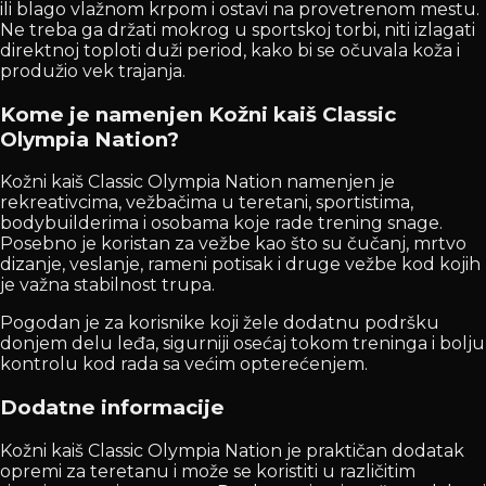
ili blago vlažnom krpom i ostavi na provetrenom mestu.
Ne treba ga držati mokrog u sportskoj torbi, niti izlagati
direktnoj toploti duži period, kako bi se očuvala koža i
produžio vek trajanja.
Kome je namenjen Kožni kaiš Classic
Olympia Nation?
Kožni kaiš Classic Olympia Nation namenjen je
rekreativcima, vežbačima u teretani, sportistima,
bodybuilderima i osobama koje rade trening snage.
Posebno je koristan za vežbe kao što su čučanj, mrtvo
dizanje, veslanje, rameni potisak i druge vežbe kod kojih
je važna stabilnost trupa.
Pogodan je za korisnike koji žele dodatnu podršku
donjem delu leđa, sigurniji osećaj tokom treninga i bolju
kontrolu kod rada sa većim opterećenjem.
Dodatne informacije
Kožni kaiš Classic Olympia Nation je praktičan dodatak
opremi za teretanu i može se koristiti u različitim