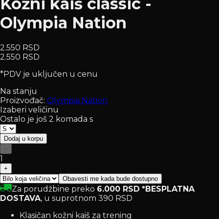
Kožni kaiš classic -
Olympia Nation
2.550 RSD
2.550 RSD
*PDV je uključen u cenu
Na stanju
Proizvođač:
Olympia Nation
Izaberi veličinu
Ostalo je još 2 komada s
Dodaj u korpu
−
1
+
Obavesti me kada bude dostupno
Za porudžbine preko
6.000 RSD
*BESPLATNA
DOSTAVA
, u suprotnom 390 RSD
Klasičan kožni kaiš za trening