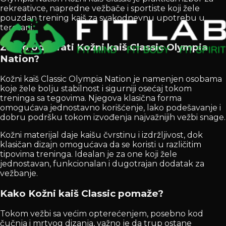
rekreativce, napredne vežbače i sportiste koji žele
pouzdan trening kaiš za svakodnevnu upotrebu u
teretani.
Zašto odabrati Kožni kaiš Classic Olympia
Nation?
Kožni kaiš Classic Olympia Nation je namenjen osobama
koje žele bolju stabilnost i sigurniji osećaj tokom
treninga sa tegovima. Njegova klasična forma
omogućava jednostavno korišćenje, lako podešavanje i
dobru podršku tokom izvođenja najvažnijih vežbi snage.
Kožni materijal daje kaišu čvrstinu i izdržljivost, dok
klasičan dizajn omogućava da se koristi u različitim
tipovima treninga. Idealan je za one koji žele
jednostavan, funkcionalan i dugotrajan dodatak za
vežbanje.
Kako Kožni kaiš Classic pomaže?
Tokom vežbi sa većim opterećenjem, posebno kod
čučnja i mrtvog dizanja, važno je da trup ostane