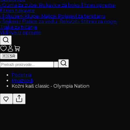
•
Guma za zube
•
Rukavice za boks
•
Fitnes oprema
•
Fitnes rukavice
•
Fokuseri
•
Klupe
•
Majice
•
Pojasevi za teretanu
•
Šejkeri / Flašice za vodu
•
Rekviziti
•
Štitnici za noge
•
Trake za trčanje
Vidi sve iz opreme
🇷🇸
SR
Početna
Proizvodi
Kožni kaiš classic - Olympia Nation