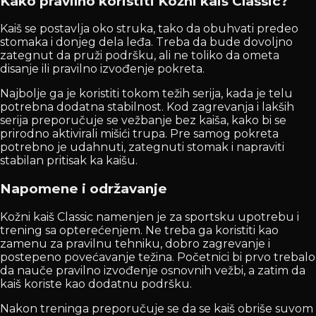
Kako pravilno koristiti Kožni kaiš Classic?
Kaiš se postavlja oko struka, tako da obuhvati predeo
stomaka i donjeg dela leđa. Treba da bude dovoljno
zategnut da pruži podršku, ali ne toliko da ometa
disanje ili pravilno izvođenje pokreta.
Najbolje ga je koristiti tokom težih serija, kada je telu
potrebna dodatna stabilnost. Kod zagrevanja i lakših
serija preporučuje se vežbanje bez kaiša, kako bi se
prirodno aktivirali mišići trupa. Pre samog pokreta
potrebno je udahnuti, zategnuti stomak i napraviti
stabilan pritisak ka kaišu.
Napomene i održavanje
Kožni kaiš Classic namenjen je za sportsku upotrebu i
trening sa opterećenjem. Ne treba ga koristiti kao
zamenu za pravilnu tehniku, dobro zagrevanje i
postepeno povećavanje težina. Početnici bi prvo trebalo
da nauče pravilno izvođenje osnovnih vežbi, a zatim da
kaiš koriste kao dodatnu podršku.
Nakon treninga preporučuje se da se kaiš obriše suvom