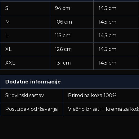
S
94 cm
14,5 cm
M
106 cm
14,5 cm
L
115 cm
14,5 cm
XL
126 cm
14,5 cm
XXL
131 cm
14,5 cm
Dodatne informacije
Sirovinski sastav
Prirodna koža 100%
Postupak održavanja
Vlažno brisati + krema za ko