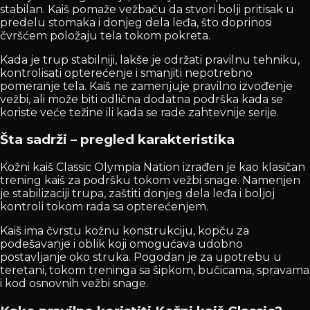
stabilan. Kaiš pomaže vežbaču da stvori bolji pritisak u
predelu stomaka i donjeg dela leđa, što doprinosi
čvršćem položaju tela tokom pokreta.
Kada je trup stabilniji, lakše je održati pravilnu tehniku,
kontrolisati opterećenje i smanjiti nepotrebno
pomeranje tela. Kaiš ne zamenjuje pravilno izvođenje
vežbi, ali može biti odlična dodatna podrška kada se
koriste veće težine ili kada se rade zahtevnije serije.
Šta sadrži – pregled karakteristika
Kožni kaiš Classic Olympia Nation izrađen je kao klasičan
trening kaiš za podršku tokom vežbi snage. Namenjen
je stabilizaciji trupa, zaštiti donjeg dela leđa i boljoj
kontroli tokom rada sa opterećenjem.
Kaiš ima čvrstu kožnu konstrukciju, kopču za
podešavanje i oblik koji omogućava udobno
postavljanje oko struka. Pogodan je za upotrebu u
teretani, tokom treninga sa šipkom, bučicama, spravama
i kod osnovnih vežbi snage.