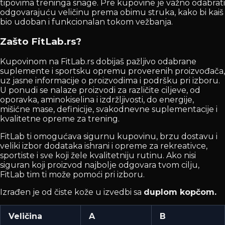
tipovima treninga snage. Pre kupovine je važno odabrati
odgovarajuću veličinu prema obimu struka, kako bi kaiš
bio udoban i funkcionalan tokom vežbanja.
Zašto FitLab.rs?
Kupovinom na FitLab.rs dobijaš pažljivo odabrane
suplemente i sportsku opremu proverenih proizvođača,
uz jasne informacije o proizvodima i podršku pri izboru.
U ponudi se nalaze proizvodi za različite ciljeve, od
oporavka, aminokiselina i izdržljivosti, do energije,
mišićne mase, definicije, svakodnevne suplementacije i
kvalitetne opreme za trening.
FitLab ti omogućava sigurnu kupovinu, brzu dostavu i
veliki izbor dodataka ishrani i opreme za rekreativce,
sportiste i sve koji žele kvalitetniju rutinu. Ako nisi
siguran koji proizvod najbolje odgovara tvom cilju,
FitLab tim ti može pomoći pri izboru.
Izrađen je od čiste kože u izvedbi sa
duplom kopčom.
Veličina
A
B