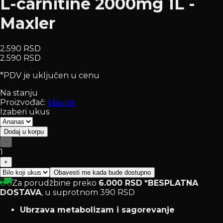
L-carnitine 2000mg 1L -
Maxler
2.590 RSD
2.590 RSD
*PDV je uključen u cenu
Na stanju
Proizvođač:
Maxler
Izaberi ukus
Dodaj u korpu
−
1
+
Obavesti me kada bude dostupno
Za porudžbine preko
6.000 RSD
*BESPLATNA
DOSTAVA
, u suprotnom 390 RSD
Ubrzava metabolizam i sagorevanje