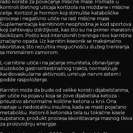
rado koriste za povećanje mišićne mase. Pomaže u
kontroli štetnog uticaja kortizola na moždane i mišićne
ćelije. Kortizol je hormon koji stimuliše kataboličke
procese i negativno utiče na rast mišićne mase.
Suplementacija karnitinom neophodna je kod sportova
koji zahtevaju izdržljivost, kao što su na primer maraton i
biciklizam. Pošto kod intenzivnih treninga nivo karnitina
značajno opada. Uz karnitin kiseonik se maksimalno
iskorištava, što rezultira mogućnošću dužeg treniranja
sa minimalnim zamorom.
L-carnitine utiče i na jačanje imuniteta, obnavljanje
sluzokože gastrointestinalnog trakta, normalizuje
kardiovaskularne aktivnosti, umiruje nervni sistem i
podiže raspoloženje.
Karnitin može da bude od velike koristi i dijabetičarima,
jer utiče na pojavu koja se zove dijabetska ketoza -
prisustvo abnormalne količine ketona u krvi. Ona
nastaje u nedostatku insulina, kada se masti pojačano
metabolišu. Ketoni ili ketonska tela su toksične kisele
supstance, produkt procesa iskorištavanja masnog tkiva
za proizvodnju energije.