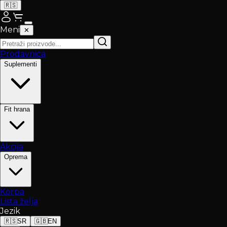
🇷🇸
Meni
✕
Prodavnica
Suplementi
Fit hrana
Akcija
Oprema
Korpa
Lista želja
Jezik
🇷🇸
SR
🇬🇧
EN