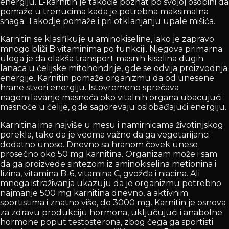
energiju. L-karnitin je takođe poznat po svojoj osobini da
pomaže u trenucima kada je potrebna maksimalna
snaga. Takodje pomaže i pri otklanjanju upale mišića.
Karnitin se klasifikuje u aminokiseline, iako je zapravo
mnogo bliži B vitaminima po funkciji. Njegova primarna
uloga je da olakša transport masnih kiselina dugih
lanaca u ćelijske mitohondrije, gde se odvija proizvodnja
energije. Karnitin pomaže organizmu da od unesene
hrane stvori energiju. Istovremeno sprečava
nagomilavanje masnoća oko vitalnih organa ubacujući
masnoće u ćelije, gde sagorevaju oslobađajući energiju.
Karnitina ima najviše u mesu i namirnicama životinjskog
porekla, tako da je veoma važno da ga vegetarijanci
dodatno unose. Dnevno sa hranom čovek unese
prosečno oko 50 mg karnitina. Organizam može i sam
da ga proizvede sintezom iz aminokiselina metionina i
lizina, vitamina B-6, vitamina C, gvožđa i niacina. Ali
mnoga istraživanja ukazuju da je organizmu potrebno
najmanje 500 mg karnitina dnevno, a aktivnim
sportistima i znatno više, do 3000 mg. Karnitin je osnova
za zdravu produkciju hormona, uključujući i anabolne
hormone poput testosterona, zbog čega ga sportisti