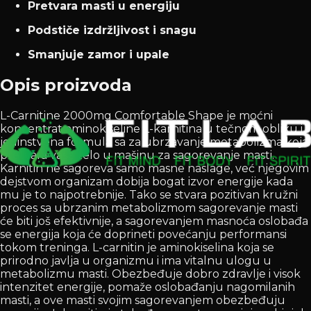
Pretvara masti u energiju
Podstiče izdržljivost i snagu
Smanjuje zamor i upale
Opis proizvoda
L-Carnitine 2000mg Comfortable Shape je moćni
koncentrat aminokiseline L-karnitina u tečnom obliku i
jedinstvena formula sa za ubrzavanje metabolizma koja
pretvara vaše telo u mašinu za sagorevanje masti.
Karnitin ne sagoreva samo masne naslage, već njegovim
dejstvom organizam dobija bogat izvor energije kada
mu je to najpotrebnije. Tako se stvara pozitivan kružni
proces sa ubrzanim metabolizmom sagorevanje masti
će biti još efektivnije, a sagorevanjem masnoća oslobađa
se energija koja će doprineti povećanju performansi
tokom treninga. L-carnitin je aminokiselina koja se
prirodno javlja u organizmu i ima vitalnu ulogu u
metabolizmu masti. Obezbeđuje dobro zdravlje i visok
intenzitet energije, pomaže oslobađanju nagomilanih
masti, a ove masti svojim sagorevanjem obezbeđuju