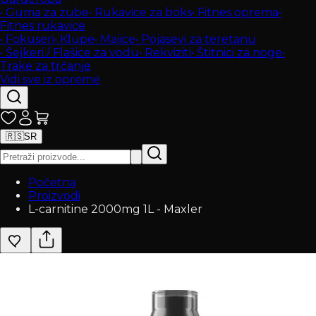
•
Guma za zube
•
Rukavice za boks
•
Fitnes oprema
•
Fitnes rukavice
•
Fokuseri
•
Klupe
•
Majice
•
Pojasevi za teretanu
•
Šejkeri / Flašice za vodu
•
Rekviziti
•
Štitnici za noge
•
Trake za trčanje
Vidi sve iz opreme
🇷🇸
SR
Početna
Proizvodi
L-carnitine 2000mg 1L - Maxler