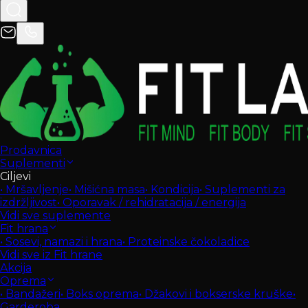
Prodavnica
Suplementi
Ciljevi
•
Mršavljenje
•
Mišićna masa
•
Kondicija
•
Suplementi za
izdržljivost
•
Oporavak / rehidratacija / energija
Vidi sve suplemente
Fit hrana
•
Sosevi, namazi i hrana
•
Proteinske čokoladice
Vidi sve iz Fit hrane
Akcija
Oprema
•
Bandažeri
•
Boks oprema
•
Džakovi i bokserske kruške
•
Garderoba