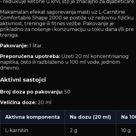
- redukuje ketone u krvi, što je značajno za dijabetičare.
Maksimalan efekat sagorevanja masti uz L-Carnitine
Comfortable Shape 2000 se postiže uz redovnu fizičku
aktivnost, treninge ili fitnes vežbe. Pakovanje je
prikladno za nošenje i konzumaciju u toku dana i/ili pre
treniga.
Pakovanje:
1 litar.
Preporučena upotreba:
Uzeti 20 ml koncentrisanog
napitka, čisto ili razblaženo u 100 ml vode, jednom
dnevno.
Aktivni sastojci
Broj doza po pakovanju:
50
Veličina doze:
20 ml
Aktivna komponenta
Na dozu (20 ml)
Na 10
L-karnitin
2 g
10 g