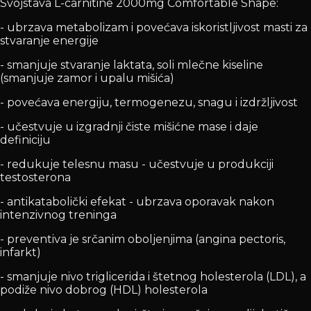
Svojstava L-carnitine 2000mg Comfortable Shape:
- ubrzava metabolizam i povećava iskoristljivost masti za
stvaranje energije
- smanjuje stvaranje laktata, soli mlečne kiseline
(smanjuje zamor i upalu mišića)
- povećava energiju, termogenezu, snagu i izdržljivost
- učestvuje u izgradnji čiste mišićne mase i daje
definiciju
- redukuje telesnu masu - učestvuje u produkciji
testosterona
- antikatabolički efekat - ubrzava oporavak nakon
intenzivnog treninga
- preventiva je srčanim oboljenjima (angina pectoris,
infarkt)
- smanjuje nivo triglicerida i štetnog holesterola (LDL), a
podiže nivo dobrog (HDL) holesterola