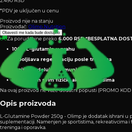
2.490 RSD
*PDV je uključen u cenu
Proizvod nije na stanju
Proizvođač:
Olimp Nutrition
Obavesti me kada bude dostupno
Za porudžbine preko
6.000 RSD
*BESPLATNA DOS
100% L-glutamin u prahu
Poboljšava regeneraciju posle treninga
Pozitivno deluje na imuni sustem
Namijenjen svim fizički aktivnim ljudima
Na ovaj proizvod ne važe dodatni popusti (PROMO K
Opis proizvoda
L-Glutamine Powder 250g - Olimp je dodatak ishrani u pra
suplementaciji. Namenjen je sportistima, rekreativcima
treninga i oporavka.