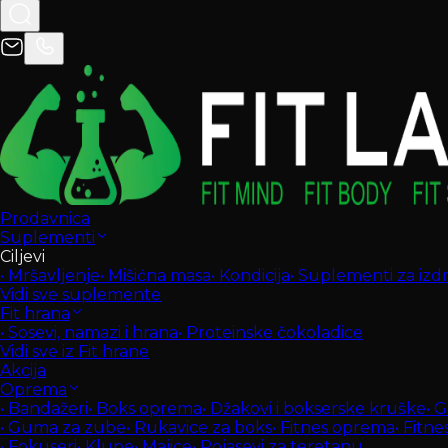
Prodavnica
Suplementi
Ciljevi
•
Mršavljenje
•
Mišićna masa
•
Kondicija
•
Suplementi za izdrž
Vidi sve suplemente
Fit hrana
•
Sosevi, namazi i hrana
•
Proteinske čokoladice
Vidi sve iz Fit hrane
Akcija
Oprema
•
Bandažeri
•
Boks oprema
•
Džakovi i bokserske kruške
•
G
•
Guma za zube
•
Rukavice za boks
•
Fitnes oprema
•
Fitne
•
Fokuseri
•
Klupe
•
Majice
•
Pojasevi za teretanu