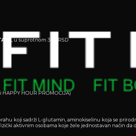
TAVA
, u suprotnom 390 RSD
OD i HAPPY HOUR PROMOCIJA)
hu koji sadrži L-glutamin, aminokiselinu koja se prirodno
 i fizički aktivnim osobama koje žele jednostavan način