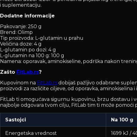
i suplementaciju.
Dodatne informacije
Pakovanje: 250 g
Brend: Olimp
Tip proizvoda: L-glutamin u prahu
Veličina doze: 4 g
L-glutamin po dozi: 4 g
L-glutamin na 100 g: 100 g
Namena: oporavak, aminokiseline, podrška nakon treni
Zašto
FitLab.rs
?
Kupovinom na
FitLab.rs
dobijaš pažljivo odabrane suplem
proizvodi za različite ciljeve, od oporavka, aminokiselina 
FitLab ti omogućava sigurnu kupovinu, brzu dostavu i velik
najbolje odgovara tvom cilju, FitLab tim ti može pomoći p
Sastojci
Na 100 g
Energetska vrednost
1699 kJ / 4