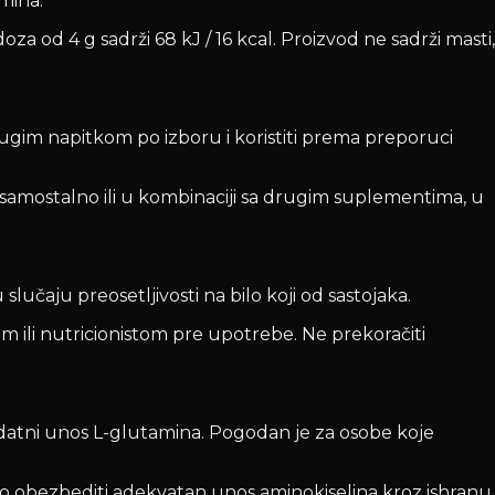
mina.
za od 4 g sadrži 68 kJ / 16 kcal. Proizvod ne sadrži masti,
ugim napitkom po izboru i koristiti prema preporuci
ti samostalno ili u kombinaciji sa drugim suplementima, u
lučaju preosetljivosti na bilo koji od sastojaka.
m ili nutricionistom pre upotrebe. Ne prekoračiti
odatni unos L-glutamina. Pogodan je za osobe koje
ažno obezbediti adekvatan unos aminokiselina kroz ishranu