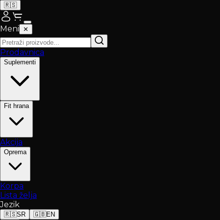
🇷🇸
Meni
✕
Prodavnica
Suplementi
Fit hrana
Akcija
Oprema
Korpa
Lista želja
Jezik
🇷🇸
SR
🇬🇧
EN