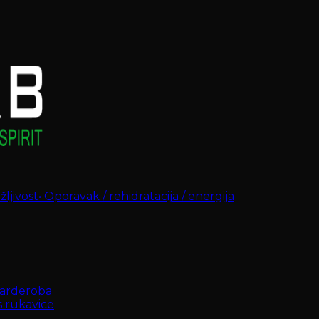
ljivost
•
Oporavak / rehidratacija / energija
arderoba
s rukavice