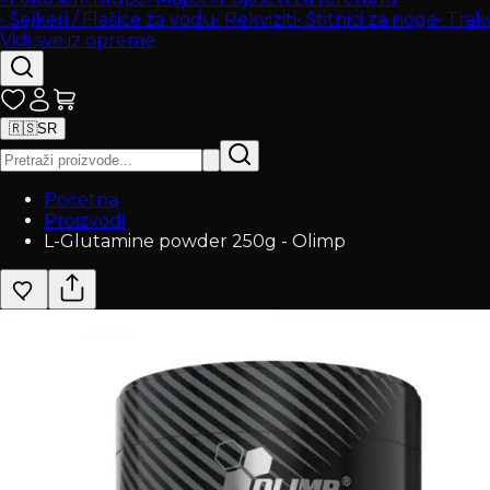
•
Šejkeri / Flašice za vodu
•
Rekviziti
•
Štitnici za noge
•
Trak
Vidi sve iz opreme
🇷🇸
SR
Početna
Proizvodi
L-Glutamine powder 250g - Olimp