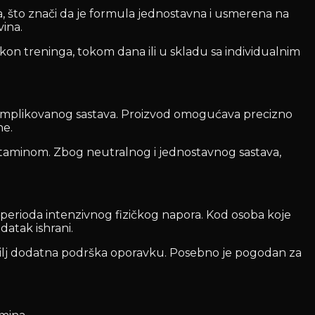
, što znači da je formula jednostavna i usmerena na
ina.
on treninga, tokom dana ili u skladu sa individualnim
komplikovanog sastava. Proizvod omogućava precizno
ne.
taminom. Zbog neutralnog i jednostavnog sastava,
 perioda intenzivnog fizičkog napora. Kod osoba koje
atak ishrani.
 cilj dodatna podrška oporavku. Posebno je pogodan za