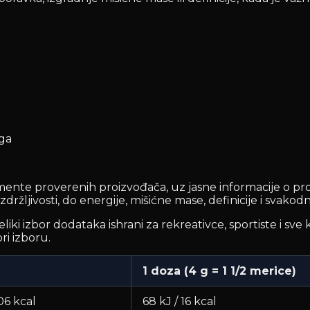
nga
ente proverenih proizvođača, uz jasne informacije o pro
i izdržljivosti, do energije, mišićne mase, definicije i sva
i izbor dodataka ishrani za rekreativce, sportiste i sve ko
ri izboru.
1 doza (4 g = 1 1/2 merice)
06 kcal
68 kJ / 16 kcal