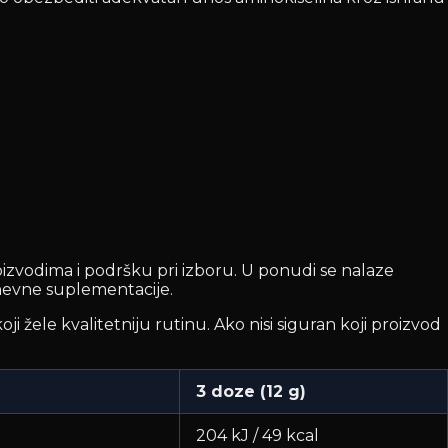
izvodima i podršku pri izboru. U ponudi se nalaze
kodnevne suplementacije.
ji žele kvalitetniju rutinu. Ako nisi siguran koji proizvod
3 doze (12 g)
204 kJ / 49 kcal