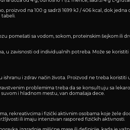
a doza od 4 g, odnosno 1 1/2 merice, sadrži 4 g L-gluta
, proizvod na 100 g sadrži 1699 kJ / 406 kcal, dok jedna do
tabeli.
ozu pomešati sa vodom, sokom, proteinskim šejkom ili dr
a, u zavisnosti od individualnih potreba. Može se koristi
hranu i zdrav način života. Proizvod ne treba koristiti u s
zdravstvenim problemima treba da se konsultuju sa lekaro
 suvom i hladnom mestu, van domašaja dece.
a, rekreativcima i fizički aktivnim osobama koje žele d
žljivosti ili imaju intenzivan raspored fizičkih aktivnosti.
oravka, izgradnje mišićne mase ili definicije, kada je v