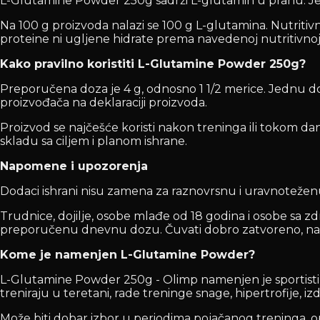
L-Glutamine Powder 250g sadrži L-glutamin u prahu. Jedn
Na 100 g proizvoda nalazi se 100 g L-glutamina. Nutritivno
proteine ni ugljene hidrate prema navedenoj nutritivnoj 
Kako pravilno koristiti L-Glutamine Powder 250g?
Preporučena doza je 4 g, odnosno 1 1/2 merice. Jednu d
proizvođača na deklaraciji proizvoda.
Proizvod se najčešće koristi nakon treninga ili tokom dan
skladu sa ciljem i planom ishrane.
Napomene i upozorenja
Dodaci ishrani nisu zamena za raznovrsnu i uravnoteženu is
Trudnice, dojilje, osobe mlađe od 18 godina i osobe sa 
preporučenu dnevnu dozu. Čuvati dobro zatvoreno, na
Kome je namenjen L-Glutamine Powder?
L-Glutamine Powder 250g - Olimp namenjen je sportistim
treniraju u teretani, rade treninge snage, hipertrofije, izdr
Može biti dobar izbor u periodima pojačanog treninga, op