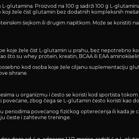
 L-glutamina. Proizvod na 100 g sadrži 100 g L-glutamina
e koji žele čist glutamin bez dodatnih kompleksnih mešav
nskim šejkom ili drugim napitkom. Može se koristiti nak
be koje žele čist L-glutamin u prahu, bez nepotrebno 
o što su whey protein, kreatin, BCAA ili EAA aminokiseli
posebno kod osoba koje žele ciljanu suplementaciju glu
ove ishrane.
esima u organizmu i često se koristi kod sportista tokom
 povećane, zbog čega se L-glutamin često koristi kao dod
u periodima povećanog fizičkog opterećenja ili kada je
maju česte i zahtevne treninge.