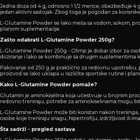
Jedna doza od 4 g, odnosno 1 1/2 merice, obezbeđuje 4 g
jedan aktivni sastojak. Zbog toga je pogodan za korisnik
L-Glutamine Powder se lako meša sa vodom, sokom, protei
planom suplementacije.
Zašto odabrati L-Glutamine Powder 250g?
L-Glutamine Powder 250g - Olimp je dobar izbor za oso
doziranje i lako se kombinuje sa drugim suplementima ka
Pakovanje od 250 g je praktično za redovnu upotrebu, 
proizvod se lako uklapa u različite sportske rutine i plan
Kako L-Glutamine Powder pomaže?
Glutamin je aminokiselina koja učestvuje u brojnim proc
redovno treniraju, potrebe za aminokiselinama mogu biti
L-Glutamine Powder može biti koristan nakon treninga, 
osobe koje treniraju snagu, hipertrofiju, izdržljivost ili i
Šta sadrži - pregled sastava