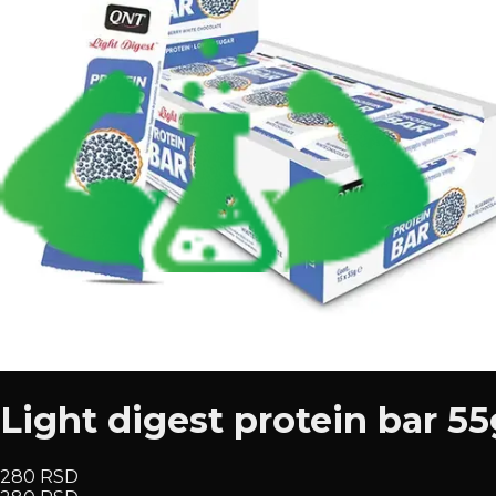
Light digest protein bar 5
280 RSD