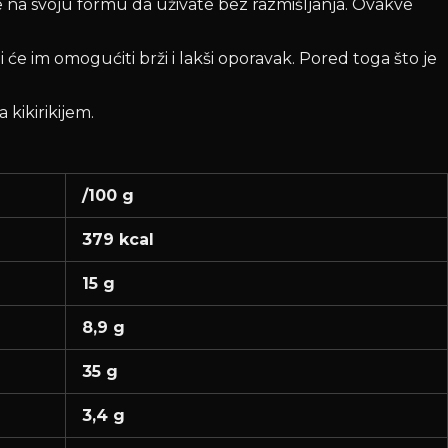
ite na svoju formu da uživate bez razmišljanja. Ovakve
 će im omogućiti brži i lakši oporavak. Pored toga što je
kikirikijem.
/100 g
379 kcal
15 g
8,9 g
35 g
3,4 g