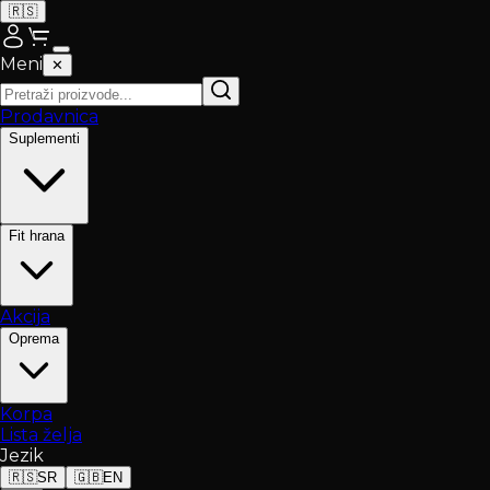
🇷🇸
Meni
✕
Prodavnica
Suplementi
Fit hrana
Akcija
Oprema
Korpa
Lista želja
Jezik
🇷🇸
SR
🇬🇧
EN