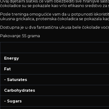
Ovaj dijetalni slatkiš će vam obezbediti sve hranljive sas
čokoladice su se pokazale kao vrlo efikasno sredstvo za 
Posle treninga omogućiće vam da u potpunosti iskoristite 
ukusna grickalica, proteinska čokoladica se pokazala kao
Dostupna je u dva fantastična ukusa bele čokolade voćne 
Pakovanje: 55 grama
Energy
Fat
- Saturates
Carbohydrates
- Sugars