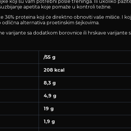
tojke koji su vam potrebni posle treninga. Ili ukoliko paz
suzbijanje apetita koje pomaže u kontroli težine.
36% proteina koji će direktno obnoviti vaše mišiće. I koji
 odlična alternativa proetinskim šejkovima.
varijante sa dodatkom borovnice ili hrskave varijante sa 
/55 g
208 kcal
8,3 g
4,9 g
19 g
1,9 g