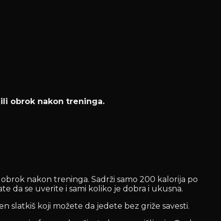
ili obrok nakon treninga.
li obrok nakon treninga. Sadrži samo 200 kalorija po
e da se uverite i sami koliko je dobra i ukusna.
n slatkiš koji možete da jedete bez griže savesti.