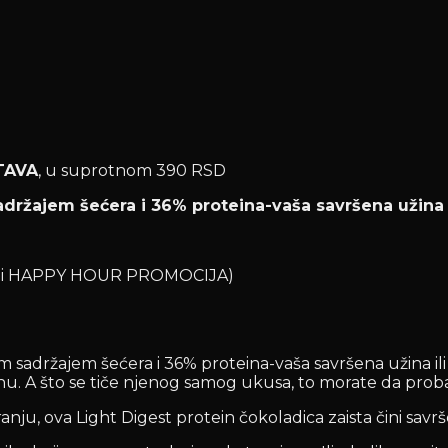
TAVA
, u suprotnom 390 RSD
adržajem šećera i 36% proteina-vaša savršena užina 
OD i HAPPY HOUR PROMOCIJA)
kim sadržajem šećera i 36% proteina-vaša savršena užina i
nu. A što se tiče njenog samog ukusa, to morate da probat
ju, ova Light Digest protein čokoladica zaista čini savrše