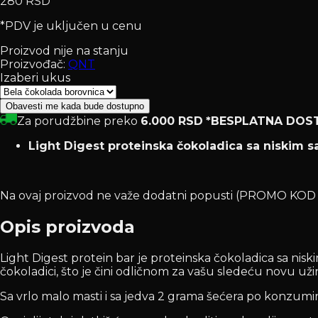
280 RSD
*PDV je uključen u cenu
Proizvod nije na stanju
Proizvođač:
QNT
Izaberi ukus
Obavesti me kada bude dostupno
Za porudžbine preko
6.000 RSD
*BESPLATNA DOS
Light Digest proteinska čokoladica sa niskim s
Na ovaj proizvod ne važe dodatni popusti (PROMO K
Opis proizvoda
Light Digest protein bar je proteinska čokoladica sa nis
čokoladici, što je čini odličnom za vašu sledeću novu uži
Sa vrlo malo masti i sa jedva 2 grama šećera po konzumiran