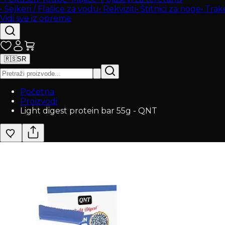
•
Šejkeri / Flašice za vodu
•
Rekviziti
•
Štitnici za noge
•
Trak
Vidi sve iz opreme
🇷🇸
SR
Početna
Proizvodi
Light digest protein bar 55g - QNT