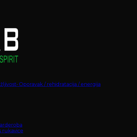
ljivost
•
Oporavak / rehidratacija / energija
arderoba
s rukavice