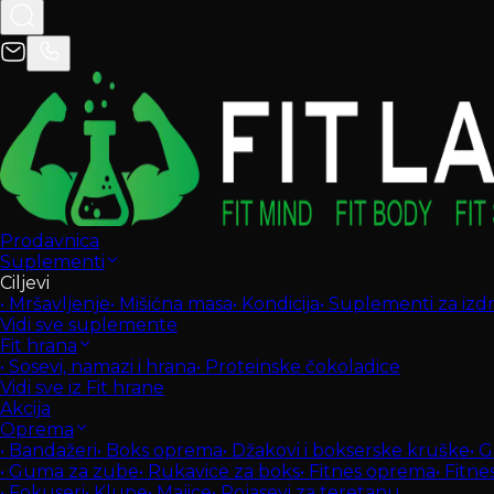
Prodavnica
Suplementi
Ciljevi
•
Mršavljenje
•
Mišićna masa
•
Kondicija
•
Suplementi za izdrž
Vidi sve suplemente
Fit hrana
•
Sosevi, namazi i hrana
•
Proteinske čokoladice
Vidi sve iz Fit hrane
Akcija
Oprema
•
Bandažeri
•
Boks oprema
•
Džakovi i bokserske kruške
•
G
•
Guma za zube
•
Rukavice za boks
•
Fitnes oprema
•
Fitne
•
Fokuseri
•
Klupe
•
Majice
•
Pojasevi za teretanu