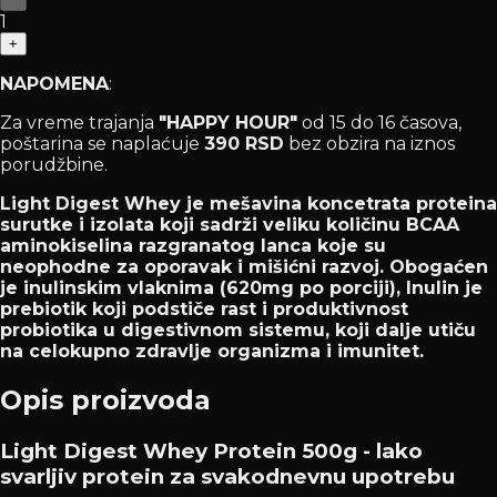
1
+
NAPOMENA
:
Za vreme trajanja
"HAPPY HOUR"
od 15 do 16 časova,
poštarina se naplaćuje
390 RSD
bez obzira na iznos
porudžbine.
Light Digest Whey je mešavina koncetrata proteina
surutke i izolata koji sadrži veliku količinu BCAA
aminokiselina razgranatog lanca koje su
neophodne za oporavak i mišićni razvoj. Obogaćen
je inulinskim vlaknima (620mg po porciji), Inulin je
prebiotik koji podstiče rast i produktivnost
probiotika u digestivnom sistemu, koji dalje utiču
na celokupno zdravlje organizma i imunitet.
Opis proizvoda
Light Digest Whey Protein 500g - lako
svarljiv protein za svakodnevnu upotrebu