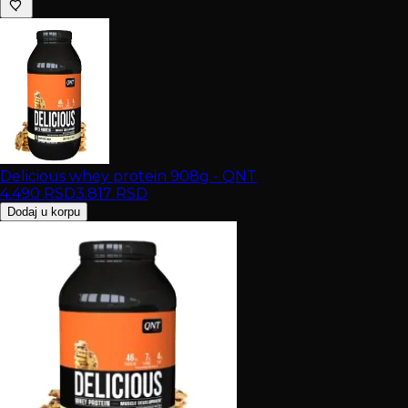
Delicious whey protein 908g - QNT
4.490
RSD
3.817
RSD
Dodaj u korpu