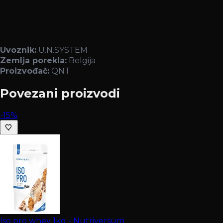
Uvoznik:
U.N.SYSTEM
Zemlja porekla:
Belgija
Proizvođač:
QNT
Povezani proizvodi
-15%
Iso pro whey 1kg - Nutriversum