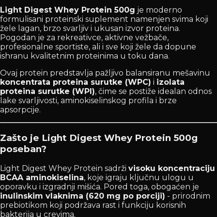
Light Digest Whey Protein 500g
je moderno
formulisani proteinski suplement namenjen svima koji
žele lagan, brzo svarljiv i ukusan izvor proteina.
Pogodan je za rekreativce, aktivne vežbače,
profesionalne sportiste, ali i sve koji žele da dopune
ishranu kvalitetnim proteinima u toku dana.
Ovaj protein predstavlja pažljivo balansiranu mešavinu
koncentrata proteina surutke (WPC)
i
izolata
proteina surutke (WPI)
, čime se postiže idealan odnos
lake svarljivosti, aminokiselinskog profila i brze
apsorpcije.
Zašto je Light Digest Whey Protein 500g
poseban?
Light Digest Whey Protein sadrži
visoku koncentraciju
BCAA aminokiselina
, koje igraju ključnu ulogu u
oporavku i izgradnji mišića. Pored toga, obogaćen je
inulinskim vlaknima (620 mg po porciji)
- prirodnim
prebiotikom koji podržava rast i funkciju korisnih
bakterija u crevima.