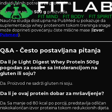
individualnih potreba za proteinima.
Pakovanje sadrži
500 g
proizvoda.
Naučna studija dostupna na PubMed-u pokazuje da
suplementacija whey proteinom tokom treninga snage
može doprineti povećanju čiste mišićne mase (
izvor:
Pubmed
).
Q&A - Često postavljana pitanja
Da li je Light Digest Whey Protein 500g
pogodan za osobe sa intolerancijom na
gluten ili soju?
Da. Proizvod ne sadrži gluten ni soju.
Da li je ovaj protein dobar za mršavljenje?
Da. Sa manje od 80 kcal po porciji, predstavlja odličan
niskokaloričan izvor proteina tokom redukcionih dijeta.