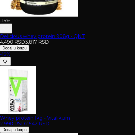
-15%
Delicious whey protein 908g - QNT
4.490
RSD
3.817
RSD
Dodaj u korpu
-15%
Whey protein 1kg - Vitalikum
2.990
RSD
2.542
RSD
Dodaj u korpu