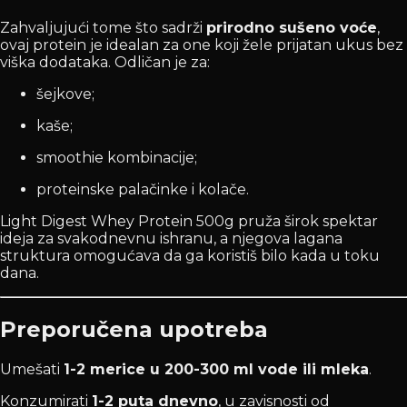
Zahvaljujući tome što sadrži
prirodno sušeno voće
,
ovaj protein je idealan za one koji žele prijatan ukus bez
viška dodataka. Odličan je za:
šejkove;
kaše;
smoothie kombinacije;
proteinske palačinke i kolače.
Light Digest Whey Protein 500g pruža širok spektar
ideja za svakodnevnu ishranu, a njegova lagana
struktura omogućava da ga koristiš bilo kada u toku
dana.
Preporučena upotreba
Umešati
1-2 merice u 200-300 ml vode ili mleka
.
Konzumirati
1-2 puta dnevno
, u zavisnosti od