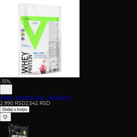
-15%
Whey protein 1kg - Vitalikum
2.990
RSD
2.542
RSD
Dodaj u korpu