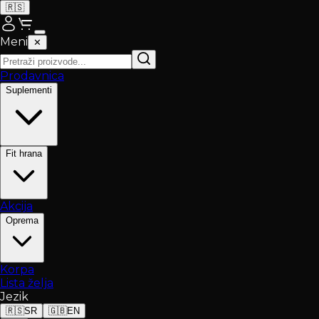
🇷🇸
Meni
✕
Prodavnica
Suplementi
Fit hrana
Akcija
Oprema
Korpa
Lista želja
Jezik
🇷🇸
SR
🇬🇧
EN