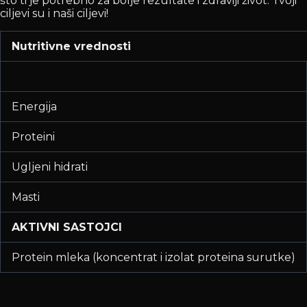
što ti je potrebno za bolje rezultate i zdraviji život. Tvoji
ciljevi su i naši ciljevi!
Nutritivne vrednosti
Energija
Proteini
Ugljeni hidrati
Masti
AKTIVNI SASTOJCI
Protein mleka (koncentrat i izolat proteina surutke)