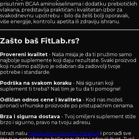
prisutnim BCAA aminokiselinama i dodatku prebiotičkih
vlakana, predstavlja praktičan i kvalitetan izbor za
svakodnevnu upotrebu - bilo da želiš bolji oporavak,
više energije, kontrolu apetita ili zdraviju ishranu.
Zašto baš FitLab.rs?
Provereni kvalitet
- Naša misija je da ti pružimo samo
najbolje suplemente koji daju rezultate. Svaki proizvod
koji nudimo pažljivo je odabran da zadovolji tvoje
potrebe i standarde.
Podrška na svakom koraku
- Nisi siguran koji
suplement ti treba? Naš tim je tu da ti pomogne!
Odličan odnos cene i kvaliteta
- Kod nas možeš
pronaći vrhunske proizvode po pristupačnim cenama.
Brza i sigurna dostava
- Tvoj omiljeni suplement stiže
brzo i sigurno, pravo na tvoju adresu.
Istraži našu
celokupnu ponudu na akciji
i pronađi sve