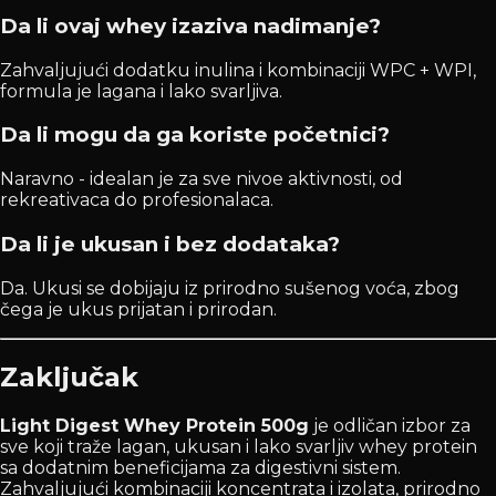
Da li ovaj whey izaziva nadimanje?
Zahvaljujući dodatku inulina i kombinaciji WPC + WPI,
formula je lagana i lako svarljiva.
Da li mogu da ga koriste početnici?
Naravno - idealan je za sve nivoe aktivnosti, od
rekreativaca do profesionalaca.
Da li je ukusan i bez dodataka?
Da. Ukusi se dobijaju iz prirodno sušenog voća, zbog
čega je ukus prijatan i prirodan.
Zaključak
Light Digest Whey Protein 500g
je odličan izbor za
sve koji traže lagan, ukusan i lako svarljiv whey protein
sa dodatnim beneficijama za digestivni sistem.
Zahvaljujući kombinaciji koncentrata i izolata, prirodno