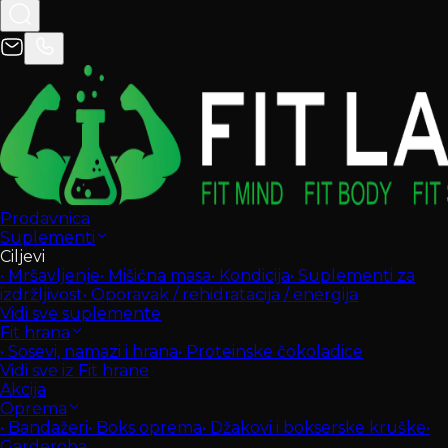
Prodavnica
Suplementi
Ciljevi
•
Mršavljenje
•
Mišićna masa
•
Kondicija
•
Suplementi za
izdržljivost
•
Oporavak / rehidratacija / energija
Vidi sve suplemente
Fit hrana
•
Sosevi, namazi i hrana
•
Proteinske čokoladice
Vidi sve iz Fit hrane
Akcija
Oprema
•
Bandažeri
•
Boks oprema
•
Džakovi i bokserske kruške
•
Garderoba