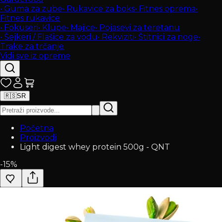
•
Guma za zube
•
Rukavice za boks
•
Fitnes oprema
•
Fitnes rukavice
•
Fokuseri
•
Klupe
•
Majice
•
Pojasevi za teretanu
•
Šejkeri / Flašice za vodu
•
Rekviziti
•
Štitnici za noge
•
Trake za trčanje
Vidi sve iz opreme
🇷🇸
SR
Početna
Proizvodi
Light digest whey protein 500g - QNT
-
15
%