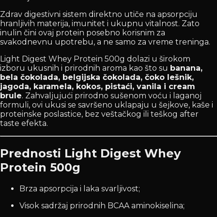
Zdrav digestivni sistem direktno utiče na apsorpciju
hranljivih materija, imunitet i ukupnu vitalnost. Zato
inulin čini ovaj protein posebno korisnim za
svakodnevnu upotrebu, a ne samo za vreme treninga.
Light Digest Whey Protein 500g dolazi u širokom
izboru ukusnih i prirodnih aroma kao što su
banana,
bela čokolada, belgijska čokolada, čoko lešnik,
jagoda, karamela, kokos, pistaći, vanila i cream
brule
. Zahvaljujući prirodno sušenom voću i laganoj
formuli, ovi ukusi se savršeno uklapaju u šejkove, kaše i
proteinske poslastice, bez veštačkog ili teškog after
taste efekta.
Prednosti Light Digest Whey
Protein 500g
Brza apsorpcija i laka svarljivost;
Visok sadržaj prirodnih BCAA aminokiselina;