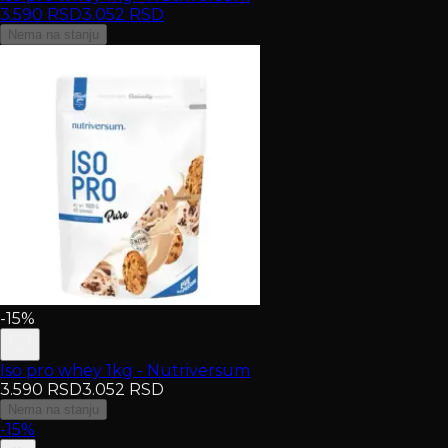
3.590
RSD
3.052
RSD
Nema na stanju
-15%
Iso pro whey 1kg - Nutriversum
3.590
RSD
3.052
RSD
Nema na stanju
-15%