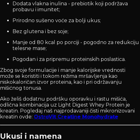
Dodata vlakna inulina - prebiotik koji podržava
probavu i imunitet;
Prirodno sušeno voće za bolji ukus;
Bez glutena i bez soje;
Manje od 80 kcal po porciji - pogodno za redukciju
telesne mase;
Pogodan i za pripremu proteinskih poslastica.
Zbog svoje formulacije i manje kalorijske vrednosti
može se koristiti i tokom režima mršavljenja kao
niskokaloričan izvor proteina, kao i pri održavanju
mišićnog tonusa.
Ako želiš dodatnu podršku oporavku i rastu mišića,
odlična kombinacija uz Light Digest Whey Protein je
kreatin. Pogledaj naš najprodavaniji čisti mikronizovani
kreatin ovde:
OstroVit Creatine Monohydrate
Ukusi i namena