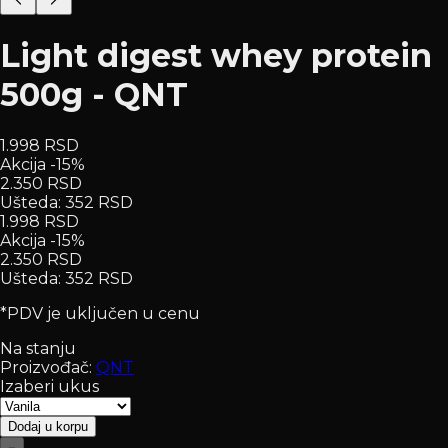
Light digest whey protein
500g - QNT
1.998 RSD
Akcija -15%
2.350 RSD
Ušteda
:
352 RSD
1.998 RSD
Akcija -15%
2.350 RSD
Ušteda
:
352 RSD
*PDV je uključen u cenu
Na stanju
Proizvođač:
QNT
Izaberi ukus
Dodaj u korpu
−