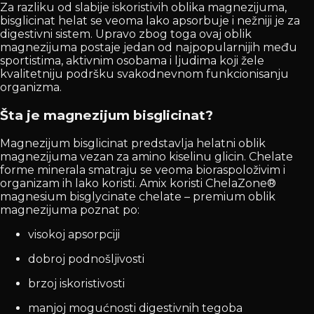
Za razliku od slabije iskoristivih oblika magnezijuma,
bisglicinat helat se veoma lako apsorbuje i nežniji je za
digestivni sistem. Upravo zbog toga ovaj oblik
magnezijuma postaje jedan od najpopularnijih među
sportistima, aktivnim osobama i ljudima koji žele
kvalitetniju podršku svakodnevnom funkcionisanju
organizma.
Šta je magnezijum bisglicinat?
Magnezijum bisglicinat predstavlja helatni oblik
magnezijuma vezan za amino kiselinu glicin. Chelate
forme minerala smatraju se veoma bioraspoloživim i
organizam ih lako koristi. Amix koristi ChelaZone®
magnesium bisglycinate chelate – premium oblik
magnezijuma poznat po:
visokoj apsorpciji
dobroj podnošljivosti
brzoj iskoristivosti
manjoj mogućnosti digestivnih tegoba