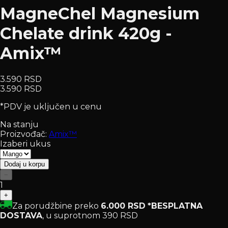
MagneChel Magnesium
Chelate drink 420g -
Amix™
3.590 RSD
3.590 RSD
*PDV je uključen u cenu
Na stanju
Proizvođač:
Amix™
Izaberi ukus
Dodaj u korpu
−
1
+
Za porudžbine preko
6.000 RSD
*BESPLATNA
DOSTAVA
, u suprotnom 390 RSD