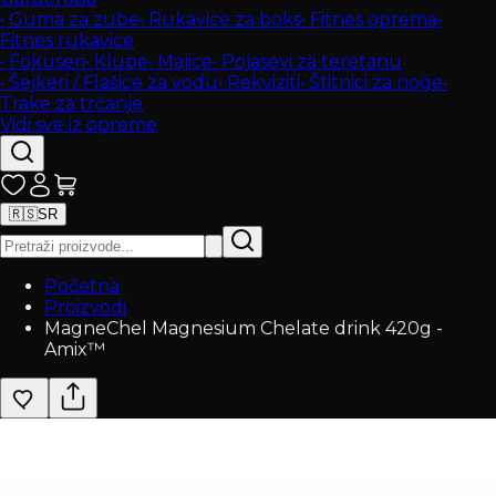
•
Guma za zube
•
Rukavice za boks
•
Fitnes oprema
•
Fitnes rukavice
•
Fokuseri
•
Klupe
•
Majice
•
Pojasevi za teretanu
•
Šejkeri / Flašice za vodu
•
Rekviziti
•
Štitnici za noge
•
Trake za trčanje
Vidi sve iz opreme
🇷🇸
SR
Početna
Proizvodi
MagneChel Magnesium Chelate drink 420g -
Amix™