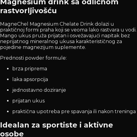
Magnesium drink sa odličnom
rastvorljivošću
MagneChel Magnesium Chelate Drink dolazi u
praktičnoj formi praha koji se veoma lako rastvara u vodi.
Mango ukus pruža prijatan i osvežavajući napitak bez
neprijatnog mineralnog ukusa karakterističnog za
pojedine magnezijum suplemente.
Prednosti powder formule:
brza priprema
laka apsorpcija
jednostavno doziranje
prijatan ukus
praktična upotreba pre spavanja ili nakon treninga
Idealan za sportiste i aktivne
osobe