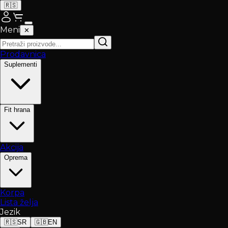
🇷🇸
Meni
✕
Prodavnica
Suplementi
Fit hrana
Akcija
Oprema
Korpa
Lista želja
Jezik
🇷🇸
SR
🇬🇧
EN