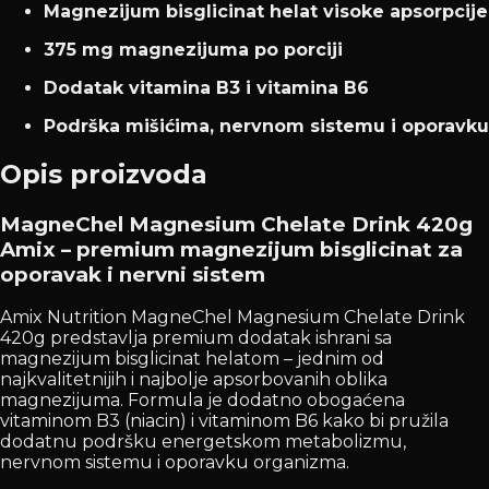
Magnezijum bisglicinat helat visoke apsorpcije
375 mg magnezijuma po porciji
Dodatak vitamina B3 i vitamina B6
Podrška mišićima, nervnom sistemu i oporavku
Opis proizvoda
MagneChel Magnesium Chelate Drink 420g
Amix – premium magnezijum bisglicinat za
oporavak i nervni sistem
Amix Nutrition MagneChel Magnesium Chelate Drink
420g predstavlja premium dodatak ishrani sa
magnezijum bisglicinat helatom – jednim od
najkvalitetnijih i najbolje apsorbovanih oblika
magnezijuma. Formula je dodatno obogaćena
vitaminom B3 (niacin) i vitaminom B6 kako bi pružila
dodatnu podršku energetskom metabolizmu,
nervnom sistemu i oporavku organizma.