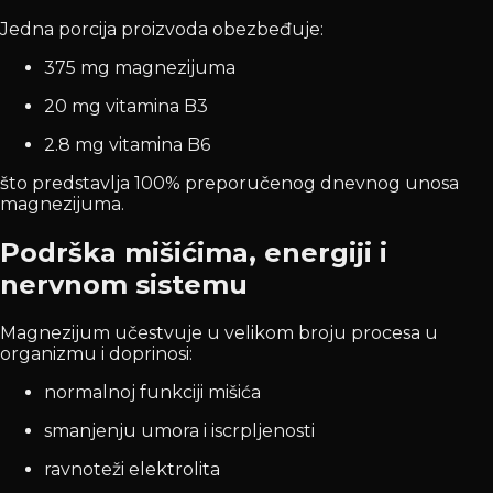
Jedna porcija proizvoda obezbeđuje:
375 mg magnezijuma
20 mg vitamina B3
2.8 mg vitamina B6
što predstavlja 100% preporučenog dnevnog unosa
magnezijuma.
Podrška mišićima, energiji i
nervnom sistemu
Magnezijum učestvuje u velikom broju procesa u
organizmu i doprinosi:
normalnoj funkciji mišića
smanjenju umora i iscrpljenosti
ravnoteži elektrolita