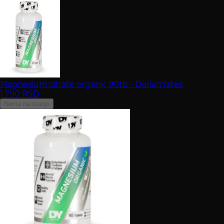
Magnesium citrate organic 90tb - DorianYates
1.790
RSD
Nema na stanju