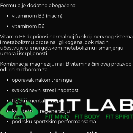
Formula je dodatno obogaćena:
vitaminom B3 (niacin)
vitaminom B6
Vitamin B6 doprinosi normalnoj funkciji nervnog sistema
i metabolizmu proteina i glikogena, dok niacin
učestvuje u energetskom metabolizmu i smanjenju
umora i iscrpljenosti.
Kombinacija magnezijuma i B vitamina čini ovaj proizvod
odličnim izborom za:
oporavak nakon treninga
svakodnevni stres i napetost
fizički i mentalni napor
kvalitetniju regeneraciju
podršku sportskim performansama