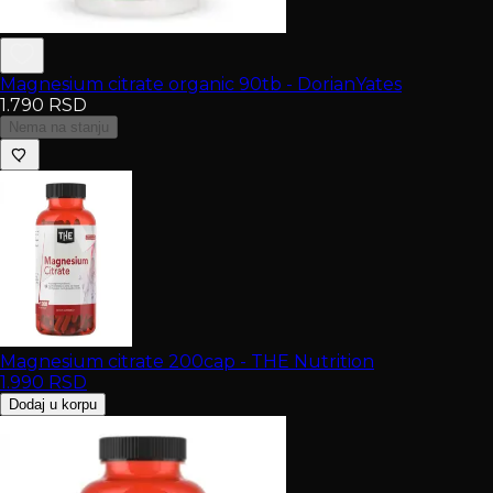
Magnesium citrate organic 90tb - DorianYates
1.790
RSD
Nema na stanju
Magnesium citrate 200cap - THE Nutrition
1.990
RSD
Dodaj u korpu