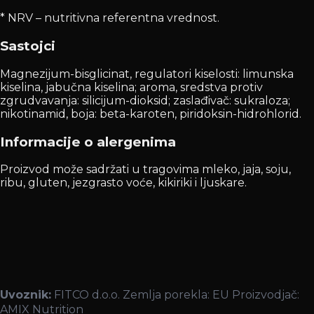
* NRV – nutritivna referentna vrednost.
Sastojci
Magnezijum-bisglicinat, regulatori kiselosti: limunska
kiselina, jabučna kiselina; aroma, sredstva protiv
zgrudvavanja: silicijum-dioksid; zaslađivač: sukraloza;
nikotinamid, boja: beta-karoten, piridoksin-hidrohlorid.
Informacije o alergenima
Proizvod može sadržati u tragovima mleko, jaja, soju,
ribu, gluten, jezgrasto voće, kikiriki i ljuskare.
Uvoznik:
FITCO d.o.o. Zemlja porekla: EU Proizvodjač:
AMIX Nutrition