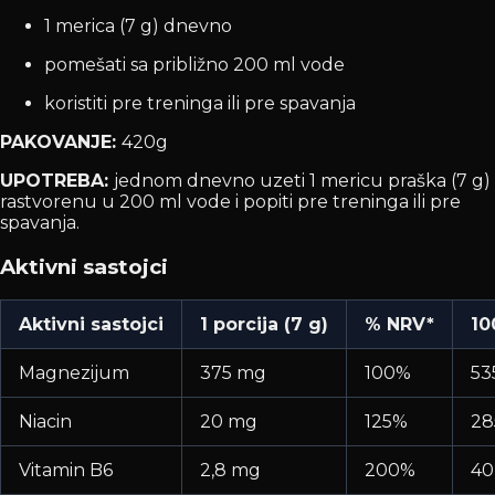
1 merica (7 g) dnevno
pomešati sa približno 200 ml vode
koristiti pre treninga ili pre spavanja
PAKOVANJE:
420g
UPOTREBA:
jednom dnevno uzeti 1 mericu praška (7 g)
rastvorenu u 200 ml vode i popiti pre treninga ili pre
spavanja.
Aktivni sastojci
Aktivni sastojci
1 porcija (7 g)
% NRV*
10
Magnezijum
375 mg
100%
53
Niacin
20 mg
125%
28
Vitamin B6
2,8 mg
200%
40