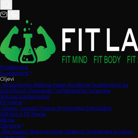
Prodavnica
Suplementi
Ciljevi
•
Mršavljenje
•
Mišićna masa
•
Kondicija
•
Suplementi za
izdržljivost
•
Oporavak / rehidratacija / energija
Vidi sve suplemente
Fit hrana
•
Sosevi, namazi i hrana
•
Proteinske čokoladice
Vidi sve iz Fit hrane
Akcija
Oprema
•
Bandažeri
•
Boks oprema
•
Džakovi i bokserske kruške
•
Garderoba