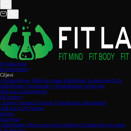
Prodavnica
Suplementi
Ciljevi
•
Mršavljenje
•
Mišićna masa
•
Kondicija
•
Suplementi za
izdržljivost
•
Oporavak / rehidratacija / energija
Vidi sve suplemente
Fit hrana
•
Sosevi, namazi i hrana
•
Proteinske čokoladice
Vidi sve iz Fit hrane
Akcija
Oprema
•
Bandažeri
•
Boks oprema
•
Džakovi i bokserske kruške
•
Garderoba