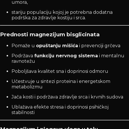
umora,
stariju populaciju kojoj je potrebna dodatna
podrška za zdravlje kostiju i srca.
Prednosti magnezijum bisglicinata
Pomaže u
opuštanju mišića
i prevenciji grčeva
Podržava
funkciju nervnog sistema
i mentalnu
ravnotežu
Poboljšava kvalitet sna i doprinosi odmoru
Učestvuje u sintezi proteina i energetskom
metabolizmu
Jača kosti i podržava zdravlje srca i krvnih sudova
Ublažava efekte stresa i doprinosi psihičkoj
stabilnosti