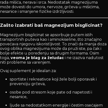
rada mišića, nerava i srca. Nedostatak magnezijuma
može dovesti do umora, nervoze, grčeva u mišićima,
nesanice i smanjene fizičke izdržljivosti.
Zašto izabrati baš magnezijum bisglicinat?
Magnezijum bisglicinat se apsorbuje putem istih
transportnih puteva kao i aminokiseline, što značajno
povećava njegovu iskoristljivost. To znači da manja doza
ovog oblika magnezijuma može da pruži iste, pa čak i
bolje efekte u poređenju sa drugim formama. Osim
toga,
veoma je blag za želudac
i ne izaziva nadutost
niti probleme sa varenjem.
Ovaj suplement je idealan za:
sportiste i rekreativce koji žele bolji oporavak i
prevenciju grčeva,
osobe pod stresom koje pate od napetosti i
nesanice,
ljude sa nedostatkom energije i čestim osećajem