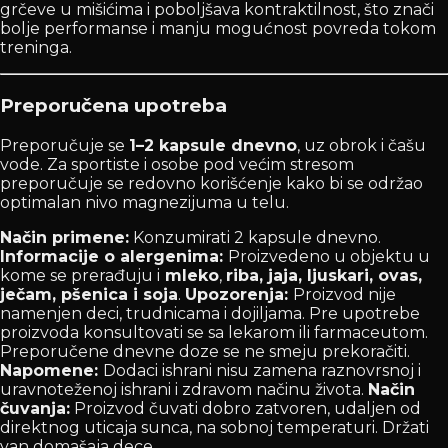
grčeve u mišićima i poboljšava kontraktilnost, što znači
bolje performanse i manju mogućnost povreda tokom
treninga.
Preporučena upotreba
Preporučuje se
1–2 kapsule dnevno
, uz obrok i čašu
vode. Za sportiste i osobe pod većim stresom
preporučuje se redovno korišćenje kako bi se održao
optimalan nivo magnezijuma u telu.
Način primene:
Konzumirati 2 kapsule dnevno.
Informacije o alergenima:
Proizvedeno u objektu u
kome se prerađuju i
mleko
,
riba, jaja, ljuskari, ovas,
ječam, pšenica i soja
.
Upozorenja:
Proizvod nije
namenjen deci, trudnicama i dojiljama. Pre upotrebe
proizvoda konsultovati se sa lekarom ili farmaceutom.
Preporučene dnevne doze se ne smeju prekoračiti.
Napomene:
Dodaci ishrani nisu zamena raznovrsnoj i
uravnoteženoj ishrani i zdravom načinu života.
Način
čuvanja:
Proizvod čuvati dobro zatvoren, udaljen od
direktnog uticaja sunca, na sobnoj temperaturi. Držati
van domašaja dece.