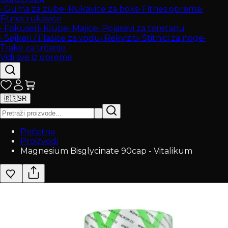
•
Guma za zube
•
Rukavice za boks
•
Fitnes oprema
•
Fitnes rukavice
•
Fokuseri
•
Klupe
•
Majice
•
Pojasevi za teretanu
•
Šejkeri / Flašice za vodu
•
Rekviziti
•
Štitnici za noge
•
Trake za trčanje
Vidi sve iz opreme
🇷🇸
SR
Početna
Proizvodi
Magnesium Bisglycinate 90cap - Vitalikum