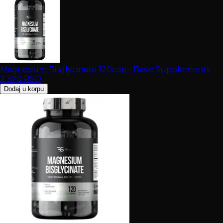
Magnesium Bisglycinate 120cap - Basic Supplements
2.370
RSD
Dodaj u korpu