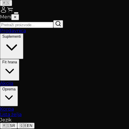
🇷🇸
Meni
✕
Prodavnica
Suplementi
Fit hrana
Akcija
Oprema
Korpa
Lista želja
Jezik
🇷🇸
SR
🇬🇧
EN