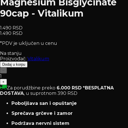
Magnesium Bisglycinate
90cap - Vitalikum
1.490 RSD
1.490 RSD
*PDV je uključen u cenu
Na stanju
Proizvođač:
Vitalikum
Dodaj u korpu
−
1
+
Za porudžbine preko
6.000 RSD
*BESPLATNA
DOSTAVA
, u suprotnom 390 RSD
Poboljšava san i opuštanje
Sprečava grčeve i zamor
Podržava nervni sistem