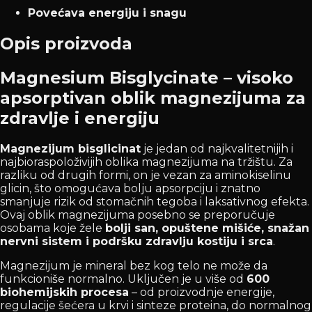
Povećava energiju i snagu
Opis proizvoda
Magnesium Bisglycinate – visoko
apsorptivan oblik magnezijuma za
zdravlje i energiju
Magnezijum bisglicinat
je jedan od najkvalitetnijih i
najbioraspoloživijih oblika magnezijuma na tržištu. Za
razliku od drugih formi, on je vezan za aminokiselinu
glicin, što omogućava bolju apsorpciju i znatno
smanjuje rizik od stomačnih tegoba i laksativnog efekta.
Ovaj oblik magnezijuma posebno se preporučuje
osobama koje žele
bolji san, opuštene mišiće, snažan
nervni sistem i podršku zdravlju kostiju i srca
.
Magnezijum je mineral bez kog telo ne može da
funkcioniše normalno. Uključen je u više od
600
biohemijskih procesa
– od proizvodnje energije,
regulacije šećera u krvi i sinteze proteina, do normalnog