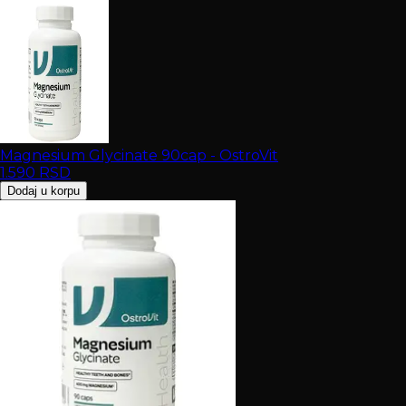
Magnesium Glycinate 90cap - OstroVit
1.590
RSD
Dodaj u korpu