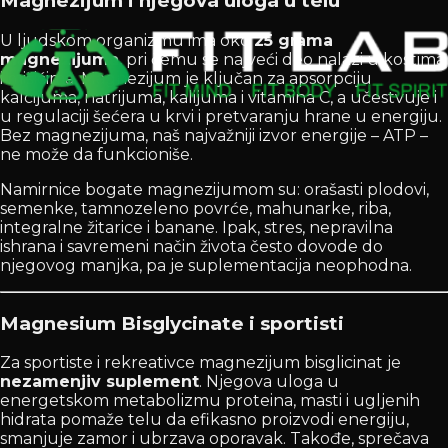
Magnezijum i njegova uloga u telu
U ljudskom organizmu ima oko
25 grama
magnezijuma
, pri čemu se najveći deo nalazi u kostima
i mišićima. Magnezijum je ključan za apsorpciju
kalcijuma, natrijuma, kalijuma i vitamina C, a učestvuje i
u regulaciji šećera u krvi i pretvaranju hrane u energiju.
Bez magnezijuma, naš najvažniji izvor energije – ATP –
ne može da funkcioniše.
Namirnice bogate magnezijumom su: orašasti plodovi,
semenke, tamnozeleno povrće, mahunarke, riba,
integralne žitarice i banane. Ipak, stres, nepravilna
ishrana i savremeni način života često dovode do
njegovog manjka, pa je suplementacija neophodna.
Magnesium Bisglycinate i sportisti
Za sportiste i rekreativce magnezijum bisglicinat je
nezamenjiv suplement
. Njegova uloga u
energetskom metabolizmu proteina, masti i ugljenih
hidrata pomaže telu da efikasno proizvodi energiju,
smanjuje zamor i ubrzava oporavak. Takođe, sprečava