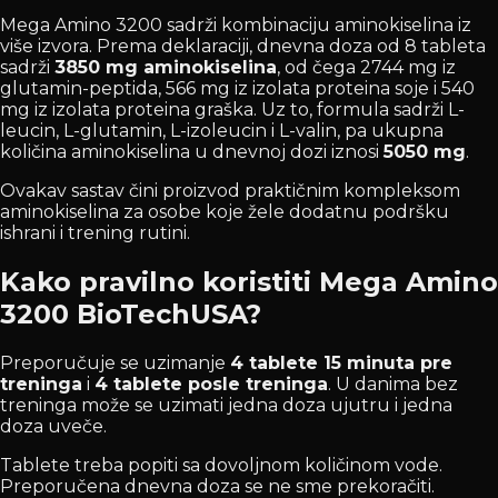
Mega Amino 3200 sadrži kombinaciju aminokiselina iz
više izvora. Prema deklaraciji, dnevna doza od 8 tableta
sadrži
3850 mg aminokiselina
, od čega 2744 mg iz
glutamin-peptida, 566 mg iz izolata proteina soje i 540
mg iz izolata proteina graška. Uz to, formula sadrži L-
leucin, L-glutamin, L-izoleucin i L-valin, pa ukupna
količina aminokiselina u dnevnoj dozi iznosi
5050 mg
.
Ovakav sastav čini proizvod praktičnim kompleksom
aminokiselina za osobe koje žele dodatnu podršku
ishrani i trening rutini.
Kako pravilno koristiti Mega Amino
3200 BioTechUSA?
Preporučuje se uzimanje
4 tablete 15 minuta pre
treninga
i
4 tablete posle treninga
. U danima bez
treninga može se uzimati jedna doza ujutru i jedna
doza uveče.
Tablete treba popiti sa dovoljnom količinom vode.
Preporučena dnevna doza se ne sme prekoračiti.