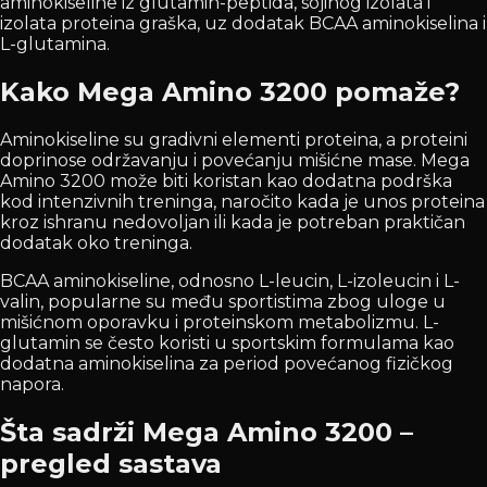
aminokiseline iz glutamin-peptida, sojinog izolata i
izolata proteina graška, uz dodatak BCAA aminokiselina i
L-glutamina.
Kako Mega Amino 3200 pomaže?
Aminokiseline su gradivni elementi proteina, a proteini
doprinose održavanju i povećanju mišićne mase. Mega
Amino 3200 može biti koristan kao dodatna podrška
kod intenzivnih treninga, naročito kada je unos proteina
kroz ishranu nedovoljan ili kada je potreban praktičan
dodatak oko treninga.
BCAA aminokiseline, odnosno L-leucin, L-izoleucin i L-
valin, popularne su među sportistima zbog uloge u
mišićnom oporavku i proteinskom metabolizmu. L-
glutamin se često koristi u sportskim formulama kao
dodatna aminokiselina za period povećanog fizičkog
napora.
Šta sadrži Mega Amino 3200 –
pregled sastava