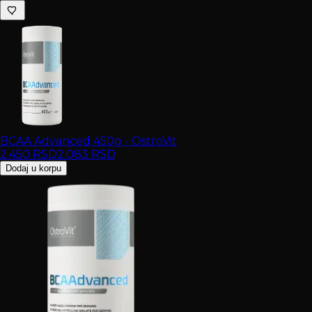
BCAA Advanced 450g - OstroVit
2.450
RSD
2.083
RSD
Dodaj u korpu