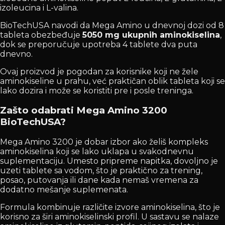
izoleucina i L-valina.
BioTechUSA navodi da Mega Amino u dnevnoj dozi od 8
tableta obezbeđuje
5050 mg ukupnih aminokiselina
,
dok se preporučuje upotreba 4 tablete dva puta
dnevno.
Ovaj proizvod je pogodan za korisnike koji ne žele
aminokiseline u prahu, već praktičan oblik tableta koji se
lako dozira i može se koristiti pre i posle treninga.
Zašto odabrati Mega Amino 3200
BioTechUSA?
Mega Amino 3200 je dobar izbor ako želiš kompleks
aminokiselina koji se lako uklapa u svakodnevnu
suplementaciju. Umesto pripreme napitka, dovoljno je
uzeti tablete sa vodom, što je praktično za trening,
posao, putovanja ili dane kada nemaš vremena za
dodatno mešanje suplemenata.
Formula kombinuje različite izvore aminokiselina, što je
korisno za širi aminokiselinski profil. U sastavu se nalaze