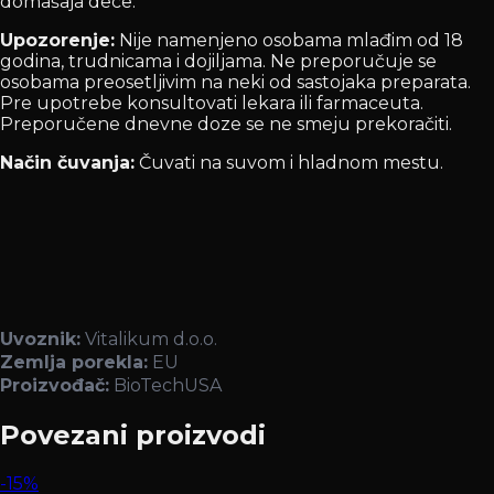
domašaja dece.
Upozorenje:
Nije namenjeno osobama mlađim od 18
godina, trudnicama i dojiljama. Ne preporučuje se
osobama preosetljivim na neki od sastojaka preparata.
Pre upotrebe konsultovati lekara ili farmaceuta.
Preporučene dnevne doze se ne smeju prekoračiti.
Način čuvanja:
Čuvati na suvom i hladnom mestu.
Uvoznik:
Vitalikum d.o.o.
Zemlja porekla:
EU
Proizvođač:
BioTechUSA
Povezani proizvodi
-15%