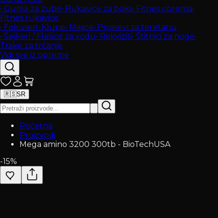
•
Guma za zube
•
Rukavice za boks
•
Fitnes oprema
•
Fitnes rukavice
•
Fokuseri
•
Klupe
•
Majice
•
Pojasevi za teretanu
•
Šejkeri / Flašice za vodu
•
Rekviziti
•
Štitnici za noge
•
Trake za trčanje
Vidi sve iz opreme
🇷🇸
SR
Početna
Proizvodi
Mega amino 3200 300tb - BioTechUSA
-
15
%