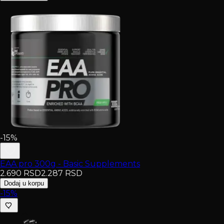
-15%
EAA pro 300g - Basic Supplements
2.690
RSD
2.287
RSD
Dodaj u korpu
-15%