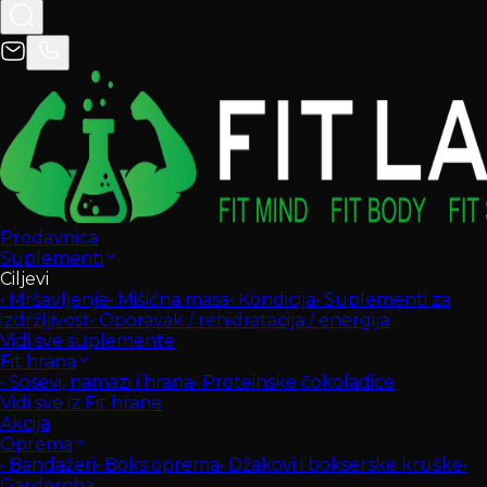
Prodavnica
Suplementi
Ciljevi
•
Mršavljenje
•
Mišićna masa
•
Kondicija
•
Suplementi za
izdržljivost
•
Oporavak / rehidratacija / energija
Vidi sve suplemente
Fit hrana
•
Sosevi, namazi i hrana
•
Proteinske čokoladice
Vidi sve iz Fit hrane
Akcija
Oprema
•
Bandažeri
•
Boks oprema
•
Džakovi i bokserske kruške
•
Garderoba