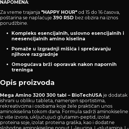
NAPOMENA
:
Za vreme trajanja
"HAPPY HOUR"
od 15 do 16 časova,
poštarina se naplaćuje
390 RSD
bez obzira na iznos
porudžbine.
Kompleks esencijalnih, uslovno esencijalnih i
neesencijalnih amino kiselina
Pomaže u izgradnji mišića i sprečavanju
njihove razgradnje
Omogućava brži oporavak nakon napornih
treninga
Opis proizvoda
Mega Amino 3200 300 tabl – BioTechUSA
je dodatak
ishrani u obliku tableta, namenjen sportistima,
rekreativcima i osobama koje žele praktičan unos
aminokiselina tokom dana. Formula sadrži aminokiseline
iz više izvora, uključujući glutamin-peptid, izolat
proteina soje, izolat proteina graška, kao i dodatne
slobodne aminokiseline poput L-leucina, L-glutamina, L-