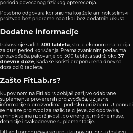
perioda povećanog fizičkog opterećenja.
Posebno odgovara korisnicima koji žele aminokiselinski
proizvod bez pripreme napitka i bez dodatnih ukusa.
Dodatne informacije
Pakovanje sadrži
300 tableta
, što je ekonomična opcija
za duži period korišćenja. Prema zvaničnim podacima
proizvođača, pakovanje od 300 tableta sadrži oko
37
dnevne doze
, kada se koristi preporučena dnevna
doza od 8 tableta.
Zašto FitLab.rs?
Kupovinom na FitLab.rs dobijaš pažljivo odabrane
suplemente proverenih proizvođača, uz jasne
informacije o proizvodima i podršku pri izboru. U ponudi
se nalaze proizvodi za različite ciljeve, od oporavka,
aminokiselina i izdržljivosti, do energije, mišićne mase,
definicije i svakodnevne suplementacije.
FitLab ti omogućava sigurnu kupovinu, brzu dostavu i