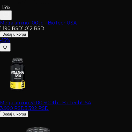
-15%
Mega amino 100tb - BioTechUSA
1.190
RSD
1.012
RSD
Dodaj u korpu
-15%
Mega amino 3200 500tb - BioTechUSA
3.990
RSD
3.392
RSD
Dodaj u korpu