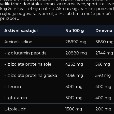
veliki izbor dodataka ishrani za rekreativce, sportiste i sve
koji žele kvalitetniju rutinu. Ako nisi siguran koji proizvod
najbolje odgovara tvom cilju, FitLab tim ti može pomoći
pri izboru.
Aktivni sastojci
Na 100 g
Dnevna d
Aminokiseline
28990 mg
3850 mg
- iz glutamin peptida
20888 mg
2744 mg
- iz izolata proteina soje
4262 mg
566 mg
- iz izolata proteina graška
4066 mg
540 mg
L-leucin
3012 mg
400 mg
L-glutamin
3012 mg
400 mg
L-izoleucin
1506 mg
200 mg