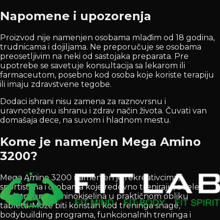
Napomene i upozorenja
Proizvod nije namenjen osobama mlađim od 18 godina,
trudnicama i dojiljama. Ne preporučuje se osobama
preosetljivim na neki od sastojaka preparata. Pre
upotrebe se savetuje konsultacija sa lekarom ili
farmaceutom, posebno kod osoba koje koriste terapiju
ili imaju zdravstvene tegobe.
Dodaci ishrani nisu zamena za raznovrsnu i
uravnoteženu ishranu i zdrav način života. Čuvati van
domašaja dece, na suvom i hladnom mestu.
Kome je namenjen Mega Amino
3200?
Mega Amino 3200 namenjen je rekreativcima,
sportistima i osobama koje redovno treniraju, a žele
dodatni unos aminokiselina u praktičnom obliku
tableta. Može biti koristan kod treninga snage,
bodybuilding programa, funkcionalnih treninga i