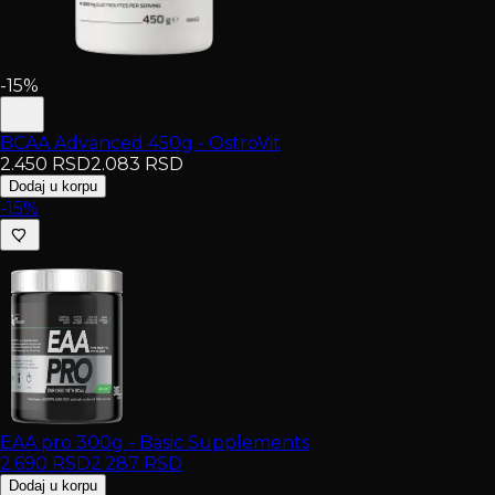
-15%
BCAA Advanced 450g - OstroVit
2.450
RSD
2.083
RSD
Dodaj u korpu
-15%
EAA pro 300g - Basic Supplements
2.690
RSD
2.287
RSD
Dodaj u korpu