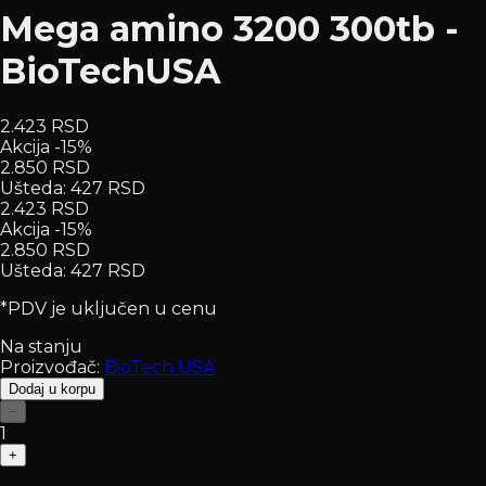
Mega amino 3200 300tb -
BioTechUSA
2.423 RSD
Akcija -15%
2.850 RSD
Ušteda
:
427 RSD
2.423 RSD
Akcija -15%
2.850 RSD
Ušteda
:
427 RSD
*PDV je uključen u cenu
Na stanju
Proizvođač:
BioTech USA
Dodaj u korpu
−
1
+