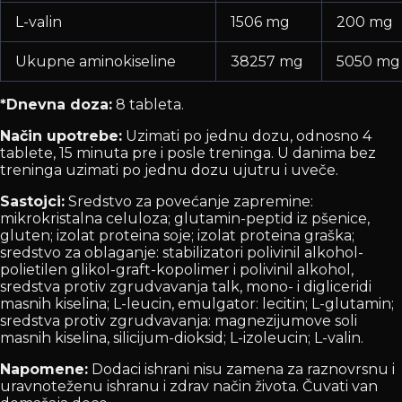
L-valin
1506 mg
200 mg
Ukupne aminokiseline
38257 mg
5050 mg
*Dnevna doza:
8 tableta.
Način upotrebe:
Uzimati po jednu dozu, odnosno 4
tablete, 15 minuta pre i posle treninga. U danima bez
treninga uzimati po jednu dozu ujutru i uveče.
Sastojci:
Sredstvo za povećanje zapremine:
mikrokristalna celuloza; glutamin-peptid iz pšenice,
gluten; izolat proteina soje; izolat proteina graška;
sredstvo za oblaganje: stabilizatori polivinil alkohol-
polietilen glikol-graft-kopolimer i polivinil alkohol,
sredstva protiv zgrudvavanja talk, mono- i digliceridi
masnih kiselina; L-leucin, emulgator: lecitin; L-glutamin;
sredstva protiv zgrudvavanja: magnezijumove soli
masnih kiselina, silicijum-dioksid; L-izoleucin; L-valin.
Napomene:
Dodaci ishrani nisu zamena za raznovrsnu i
uravnoteženu ishranu i zdrav način života. Čuvati van