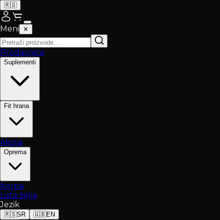
🇷🇸
Meni
✕
Prodavnica
Suplementi
Fit hrana
Akcija
Oprema
Korpa
Lista želja
Jezik
🇷🇸
SR
🇬🇧
EN