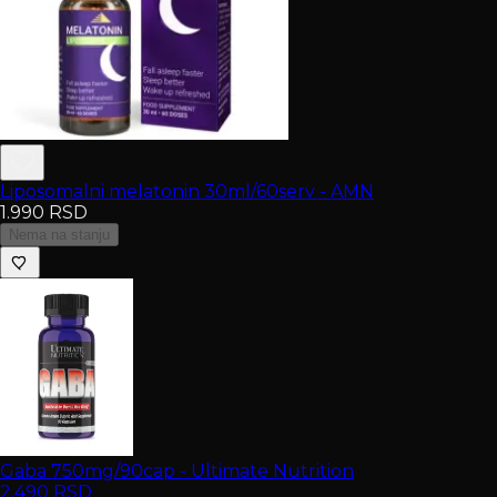
Liposomalni melatonin 30ml/60serv - AMN
1.990
RSD
Nema na stanju
Gaba 750mg/90cap - Ultimate Nutrition
2.490
RSD