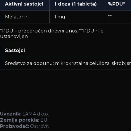
Aktivni sastojci
1 doza (1 tableta)
%PDU*
Melatonin
1 mg
**
*PDU = preporučen dnevni unos. **PDU nije
ustanovljen.
Sastojci
Sredstvo za dopunu: mikrokristalna celuloza; skrob; sr
Uvoznik:
LAMA d.o.o.
Zemlja porekla:
EU
Proizvođač:
OstroVit