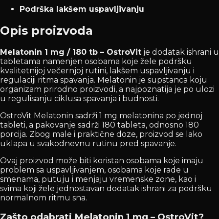
Podrška lakšem uspavljivanju
Opis proizvoda
Melatonin 1 mg / 180 tb – OstroVit
je dodatak ishrani u
tabletama namenjen osobama koje žele podršku
kvalitetnijoj večernjoj rutini, lakšem uspavljivanju i
regulaciji ritma spavanja. Melatonin je supstanca koju
organizam prirodno proizvodi, a najpoznatija je po ulozi
u regulisanju ciklusa spavanja i budnosti.
OstroVit Melatonin sadrži 1 mg melatonina po jednoj
tableti, a pakovanje sadrži 180 tableta, odnosno 180
porcija. Zbog male i praktične doze, proizvod se lako
uklapa u svakodnevnu rutinu pred spavanje.
Ovaj proizvod može biti koristan osobama koje imaju
problem sa uspavljivanjem, osobama koje rade u
smenama, putuju i menjaju vremenske zone, kao i
svima koji žele jednostavan dodatak ishrani za podršku
normalnom ritmu sna.
Zašto odabrati Melatonin 1 mg – OstroVit?