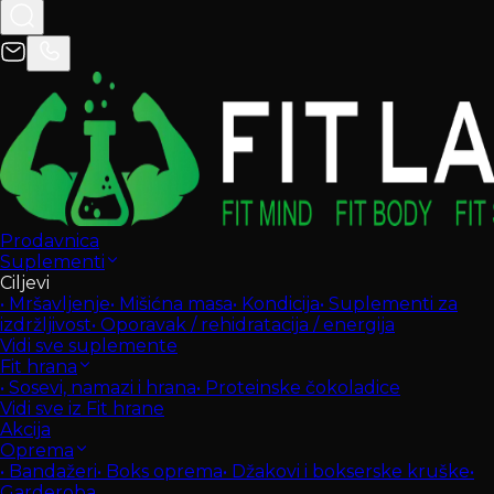
Prodavnica
Suplementi
Ciljevi
•
Mršavljenje
•
Mišićna masa
•
Kondicija
•
Suplementi za
izdržljivost
•
Oporavak / rehidratacija / energija
Vidi sve suplemente
Fit hrana
•
Sosevi, namazi i hrana
•
Proteinske čokoladice
Vidi sve iz Fit hrane
Akcija
Oprema
•
Bandažeri
•
Boks oprema
•
Džakovi i bokserske kruške
•
Garderoba