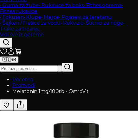
•
Guma za zube
•
Rukavice za boks
•
Fitnes oprema
•
Fitnes rukavice
•
Fokuseri
•
Klupe
•
Majice
•
Pojasevi za teretanu
•
Šejkeri / Flašice za vodu
•
Rekviziti
•
Štitnici za noge
•
Trake za trčanje
Vidi sve iz opreme
🇷🇸
SR
Početna
Proizvodi
Melatonin 1mg/180tb - OstroVit