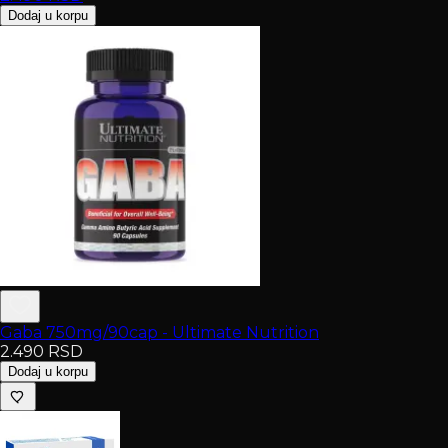
Dodaj u korpu
Gaba 750mg/90cap - Ultimate Nutrition
2.490
RSD
Dodaj u korpu