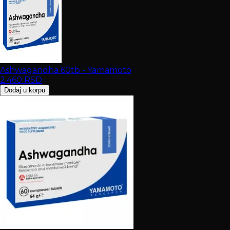
Ashwagandha 60tb - Yamamoto
2.460
RSD
Dodaj u korpu