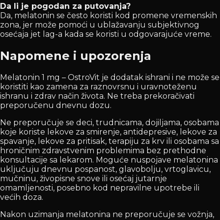
Da li je pogodan za putovanja?
Da, melatonin se često koristi kod promene vremenskih
zona, jer može pomoći u ublažavanju subjektivnog
osećaja jet lag-a kada se koristi u odgovarajuće vreme.
Napomene i upozorenja
Melatonin 1 mg – OstroVit je dodatak ishrani i ne može se
koristiti kao zamena za raznovrsnu i uravnoteženu
ishranu i zdrav način života. Ne treba prekoračivati
preporučenu dnevnu dozu.
Ne preporučuje se deci, trudnicama, dojiljama, osobama
koje koriste lekove za smirenje, antidepresive, lekove za
spavanje, lekove za pritisak, terapiju za krv ili osobama sa
hroničnim zdravstvenim problemima bez prethodne
konsultacije sa lekarom. Moguće nuspojave melatonina
uključuju dnevnu pospanost, glavobolju, vrtoglavicu,
mučninu, živopisne snove ili osećaj jutarnje
omamljenosti, posebno kod nepravilne upotrebe ili
većih doza.
Nakon uzimanja melatonina ne preporučuje se vožnja,