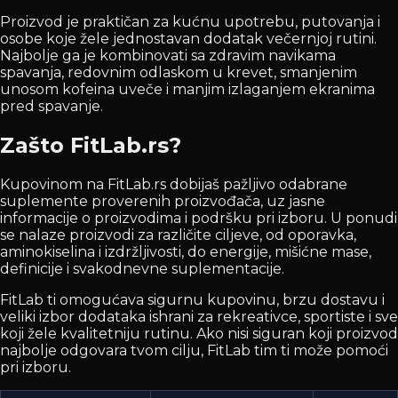
Proizvod je praktičan za kućnu upotrebu, putovanja i
osobe koje žele jednostavan dodatak večernjoj rutini.
Najbolje ga je kombinovati sa zdravim navikama
spavanja, redovnim odlaskom u krevet, smanjenim
unosom kofeina uveče i manjim izlaganjem ekranima
pred spavanje.
Zašto FitLab.rs?
Kupovinom na FitLab.rs dobijaš pažljivo odabrane
suplemente proverenih proizvođača, uz jasne
informacije o proizvodima i podršku pri izboru. U ponudi
se nalaze proizvodi za različite ciljeve, od oporavka,
aminokiselina i izdržljivosti, do energije, mišićne mase,
definicije i svakodnevne suplementacije.
FitLab ti omogućava sigurnu kupovinu, brzu dostavu i
veliki izbor dodataka ishrani za rekreativce, sportiste i sve
koji žele kvalitetniju rutinu. Ako nisi siguran koji proizvod
najbolje odgovara tvom cilju, FitLab tim ti može pomoći
pri izboru.