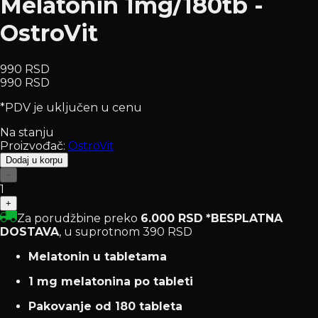
Melatonin 1mg/180tb -
OstroVit
990 RSD
990 RSD
*PDV je uključen u cenu
Na stanju
Proizvođač:
OstroVit
Dodaj u korpu
−
1
+
Za porudžbine preko
6.000 RSD
*BESPLATNA
DOSTAVA
, u suprotnom 390 RSD
Melatonin u tabletama
1 mg melatonina po tableti
Pakovanje od 180 tableta