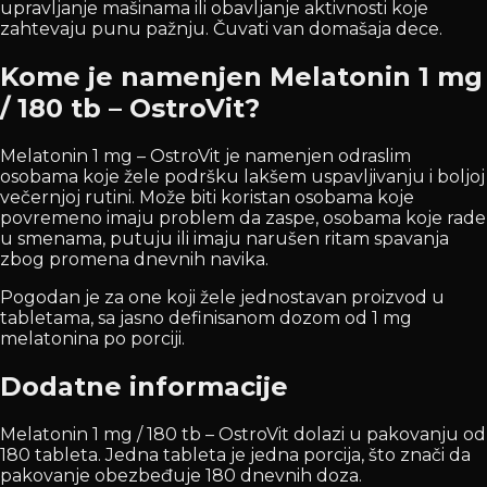
upravljanje mašinama ili obavljanje aktivnosti koje
zahtevaju punu pažnju. Čuvati van domašaja dece.
Kome je namenjen Melatonin 1 mg
/ 180 tb – OstroVit?
Melatonin 1 mg – OstroVit je namenjen odraslim
osobama koje žele podršku lakšem uspavljivanju i boljoj
večernjoj rutini. Može biti koristan osobama koje
povremeno imaju problem da zaspe, osobama koje rade
u smenama, putuju ili imaju narušen ritam spavanja
zbog promena dnevnih navika.
Pogodan je za one koji žele jednostavan proizvod u
tabletama, sa jasno definisanom dozom od 1 mg
melatonina po porciji.
Dodatne informacije
Melatonin 1 mg / 180 tb – OstroVit dolazi u pakovanju od
180 tableta. Jedna tableta je jedna porcija, što znači da
pakovanje obezbeđuje 180 dnevnih doza.