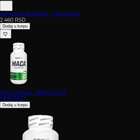
Ashwagandha 60tb - Yamamoto
2.460
RSD
Dodaj u korpu
MACA 60cap - BioTechUSA
1.890
RSD
Dodaj u korpu