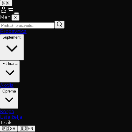
🇷🇸
Meni
✕
Prodavnica
Suplementi
Fit hrana
Akcija
Oprema
Korpa
Lista želja
Jezik
🇷🇸
SR
🇬🇧
EN