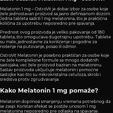
Melatonin 1 mg – OstroVit je dobar izbor za osobe koje
žele jednostavan proizvod sa jasno definisanom dozom.
Jedna tableta sadrži 1 mg melatonina, što je praktična
količina za upotrebu neposredno pre spavanja.
Prednost ovog proizvoda je veliko pakovanje od 180
tableta, što omogućava dugotrajnu upotrebu. Tablete
su male, jednostavne za korišćenje i pogodne za
nošenje na putovanje, posao ili odmor.
OstroVit Melatonin je posebno praktičan za osobe koje
ne žele kompleksne formule sa mnogo dodatnih
sastojaka, već žele proizvod baziran na melatoninu.
Sastav proizvoda uključuje melatonin i pomoćne
sastojke kao što su mikrokristalna celuloza, skrob i
sredstva protiv zgrudvavanja.
Kako Melatonin 1 mg pomaže?
Melatonin doprinosi smanjenju vremena potrebnog da
se zaspi. Koristan efekat se postiže unosom 1 mg
melatonina neposredno pre odlaska na spavanje.