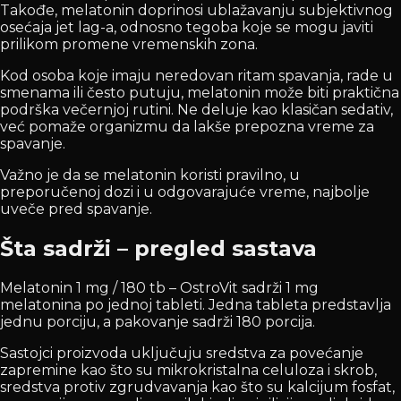
Takođe, melatonin doprinosi ublažavanju subjektivnog
osećaja jet lag-a, odnosno tegoba koje se mogu javiti
prilikom promene vremenskih zona.
Kod osoba koje imaju neredovan ritam spavanja, rade u
smenama ili često putuju, melatonin može biti praktična
podrška večernjoj rutini. Ne deluje kao klasičan sedativ,
već pomaže organizmu da lakše prepozna vreme za
spavanje.
Važno je da se melatonin koristi pravilno, u
preporučenoj dozi i u odgovarajuće vreme, najbolje
uveče pred spavanje.
Šta sadrži – pregled sastava
Melatonin 1 mg / 180 tb – OstroVit sadrži 1 mg
melatonina po jednoj tableti. Jedna tableta predstavlja
jednu porciju, a pakovanje sadrži 180 porcija.
Sastojci proizvoda uključuju sredstva za povećanje
zapremine kao što su mikrokristalna celuloza i skrob,
sredstva protiv zgrudvavanja kao što su kalcijum fosfat,