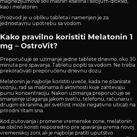
magnezijumove soli masnih kiselina i silicijum-dioksid,
kao i melatonin.
Proizvod je u obliku tableta i namenjen je za
jednostavnu upotrebu sa vodom.
Kako pravilno koristiti Melatonin 1
mg – OstroVit?
Preporučuje se uzimanje jedne tablete dnevno, oko 30
minuta pre spavanja. Tabletu popiti sa vodom. Ne treba
prekoračivati preporučenu dnevnu dozu.
Melatonin je najbolje koristiti uveče, kada ne planirate
vožnju, rad sa mašinama ili aktivnosti koje zahtevaju
punu koncentraciju. Nakon uzimanja preporučuje se
smanjenje izlaganja jakom svetlu, telefonu, računaru i
drugim ekranima, jer svetlost može negativno uticati na
prirodni ritam sna.
Kod putovanja i promene vremenske zone, melatonin
se obično koristi neposredno pre spavanja prema novoj
vremenskoj zoni, ali je najbolje pratiti uputstvo