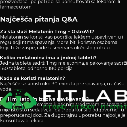
proizvođača i po potrebi se konsultovati sa lekarom ili
farmaceutom.
Najčešća pitanja Q&A
Za šta služi Melatonin 1 mg – OstroVit?
Melatonin se koristi kao podrška lakšem uspavljivanju i
regulaciji ritma spavanja. Može biti koristan osobama
koje teže zaspe, rade u smenama ili često putuju.
Koliko melatonina ima u jednoj tableti?
Jedna tableta sadrži 1 mg melatonina, a pakovanje sadrži
180 tableta, odnosno 180 porcija.
Kada se koristi melatonin?
Najčešće se koristi oko 30 minuta pre spavanja, uz čašu
vode.
Da li melatonin izaziva navikavanje?
Melatonin se ne smatra klasičnim sredstvom za spavanje
i nije isto što i sedativi, ali ga treba koristiti odgovorno i u
preporučenoj dozi. Za dugotrajnu upotrebu najbolje je
konsultovati lekara.