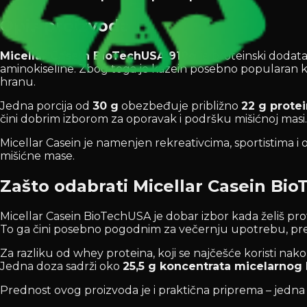
Opis proizvoda
Micellar Casein BioTechUSA 910g
je proteinski dodata
aminokiseline. Zbog toga je kazein posebno popularan 
hranu.
Jedna porcija od
30 g
obezbeđuje približno
22 g prote
čini dobrim izborom za oporavak i podršku mišićnoj masi.
Micellar Casein je namenjen rekreativcima, sportistima i 
mišićne mase.
Zašto odabrati Micellar Casein Bi
Micellar Casein BioTechUSA je dobar izbor kada želiš p
To ga čini posebno pogodnim za večernju upotrebu, pre 
Za razliku od whey proteina, koji se najčešće koristi nak
Jedna doza sadrži oko
25,5 g koncentrata micelarnog
Prednost ovog proizvoda je i praktična priprema – jedna 