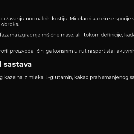
 održavanju normalnih kostiju. Micelarni kazein se sporij
 obroka.
fazama izgradnje mišićne mase, ali i tokom definicije, ka
 proizvoda i čini ga korisnim u rutini sportista i aktivni
d sastava
g kazeina iz mleka, L-glutamin, kakao prah smanjenog sa