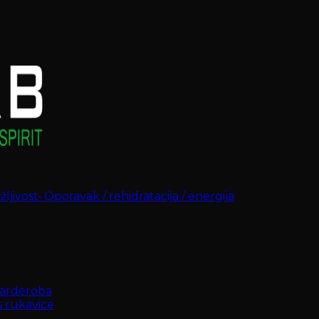
ljivost
•
Oporavak / rehidratacija / energija
arderoba
s rukavice