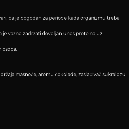
e vari, pa je pogodan za periode kada organizmu treba
da je važno zadržati dovoljan unos proteina uz
h osoba.
držaja masnoće, aromu čokolade, zaslađivač sukralozu i