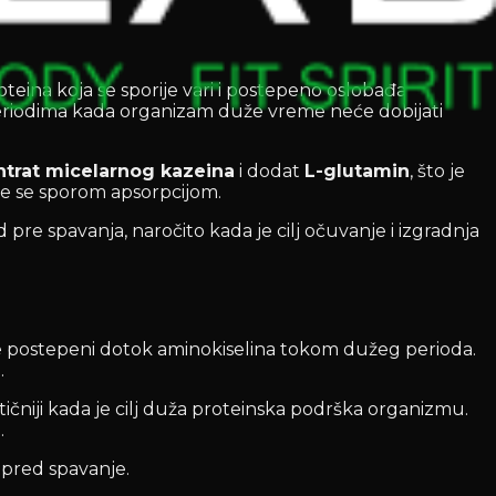
oteina koja se sporije vari i postepeno oslobađa
periodima kada organizam duže vreme neće dobijati
trat micelarnog kazeina
i dodat
L-glutamin
, što je
je se sporom apsorpcijom.
pre spavanja, naročito kada je cilj očuvanje i izgradnja
je postepeni dotok aminokiselina tokom dužeg perioda.
.
tičniji kada je cilj duža proteinska podrška organizmu.
.
 pred spavanje.