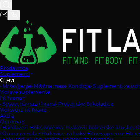
Prodavnica
Suplementi
Ciljevi
•
Mršavljenje
•
Mišićna masa
•
Kondicija
•
Suplementi za izdrž
Vidi sve suplemente
Fit hrana
•
Sosevi, namazi i hrana
•
Proteinske čokoladice
Vidi sve iz Fit hrane
Akcija
Oprema
•
Bandažeri
•
Boks oprema
•
Džakovi i bokserske kruške
•
G
•
Guma za zube
•
Rukavice za boks
•
Fitnes oprema
•
Fitne
•
Fokuseri
•
Klupe
•
Majice
•
Pojasevi za teretanu