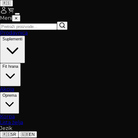
🇷🇸
Meni
✕
Prodavnica
Suplementi
Fit hrana
Akcija
Oprema
Korpa
Lista želja
Jezik
🇷🇸
SR
🇬🇧
EN