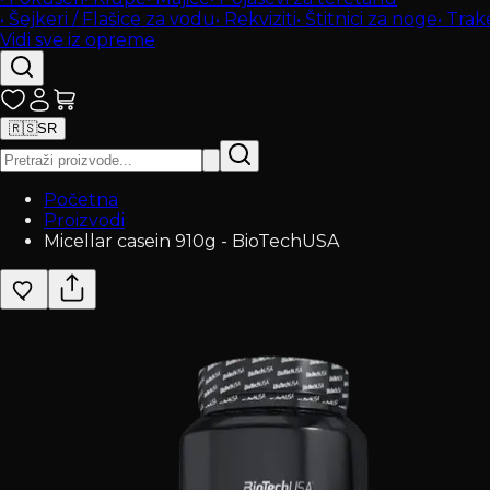
•
Šejkeri / Flašice za vodu
•
Rekviziti
•
Štitnici za noge
•
Trak
Vidi sve iz opreme
🇷🇸
SR
Početna
Proizvodi
Micellar casein 910g - BioTechUSA