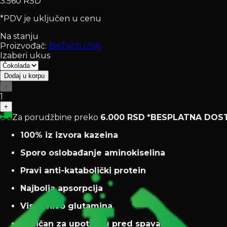
3.560 RSD
*PDV je uključen u cenu
Na stanju
Proizvođač:
BioTech USA
Izaberi ukus
Dodaj u korpu
−
1
+
Za porudžbine preko
6.000 RSD
*BESPLATNA DOS
100% iz izvora kazeina
Sporo oslobađanje aminokiselina
Pravi anti-katabolički protein
Najbolja apsorpcija
Visok nivo glutamina
Odličan za upotrebu pred spavanje