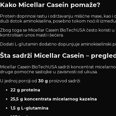
Kako Micellar Casein pomaže?
Protein doprinosi rastu i održavanju mišićne mase, kao i
duži dotok aminokiselina, posebno tokom noći ili između
Zbog toga se Micellar Casein BioTechUSA često koristi u 
kontrolisan unos masti i šećera.
Dodati L-glutamin dodatno dopunjuje aminokiselinski profil
Šta sadrži Micellar Casein – pregle
Micellar Casein BioTechUSA sadrži koncentrat micelarno
druge pomoćne sastojke u zavisnosti od ukusa.
U jednoj porciji od
30 g
proizvod sadrži:
22 g proteina
25,5 g koncentrata micelarnog kazeina
1,5 g L-glutamina