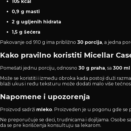
105 kcal
0,9 g masti
2 g ugljenih hidrata
1,5 g šećera
Pakovanje od 910 g ima približno
30 porcija
, a jedna porc
Kako pravilno koristiti Micellar C
Pomešati jednu porciju, odnosno
30 g praha
, sa
300 ml
Može se koristiti i između obroka kada postoji duži ra
blaži ukus i ređu teksturu može dodati malo više tečnost
Napomene i upozorenja
Proizvod sadrži
mleko
. Proizveden je u pogonu gde se pre
Ne preporučuje se deci, trudnicama i dojiljama. Osobe s
da se pre korišćenja konsultuju sa lekarom.