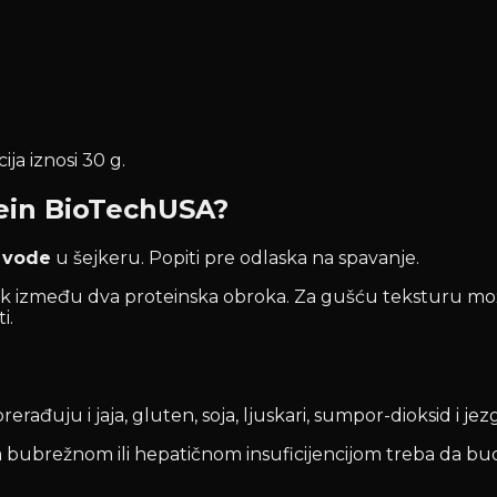
ija iznosi 30 g.
asein BioTechUSA?
 vode
u šejkeru. Popiti pre odlaska na spavanje.
zmak između dva proteinska obroka. Za gušću teksturu m
i.
rađuju i jaja, gluten, soja, ljuskari, sumpor-dioksid i jez
a bubrežnom ili hepatičnom insuficijencijom treba da bu