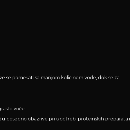
ože se pomešati sa manjom količinom vode, dok se za
grasto voće.
du posebno obazrive pri upotrebi proteinskih preparata i