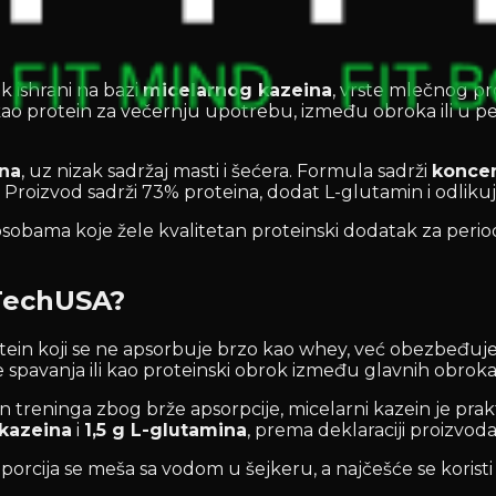
k ishrani na bazi
micelarnog kazeina
, vrste mlečnog pr
kao protein za večernju upotrebu, između obroka ili u 
ina
, uz nizak sadržaj masti i šećera. Formula sadrži
koncen
 Proizvod sadrži 73% proteina, dodat L-glutamin i odliku
osobama koje žele kvalitetan proteinski dodatak za period 
oTechUSA?
rotein koji se ne apsorbuje brzo kao whey, već obezbeđu
spavanja ili kao proteinski obrok između glavnih obroka
on treninga zbog brže apsorpcije, micelarni kazein je prak
 kazeina
i
1,5 g L-glutamina
, prema deklaraciji proizvoda
porcija se meša sa vodom u šejkeru, a najčešće se koristi