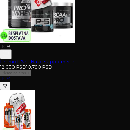
-10%
Promo PAK - Basic Supplements
12.030
RSD
10.790
RSD
Nema na stanju
-10%