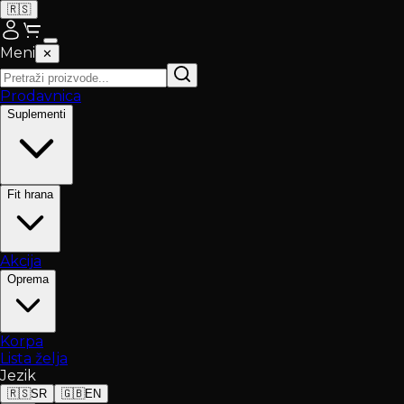
🇷🇸
Meni
✕
Prodavnica
Suplementi
Fit hrana
Akcija
Oprema
Korpa
Lista želja
Jezik
🇷🇸
SR
🇬🇧
EN