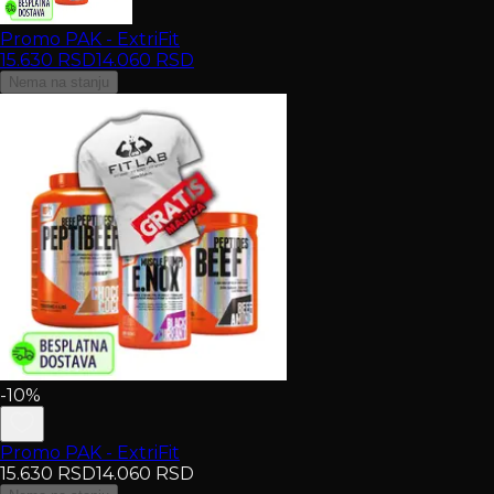
Promo PAK - ExtriFit
15.630
RSD
14.060
RSD
Nema na stanju
-10%
Promo PAK - ExtriFit
15.630
RSD
14.060
RSD