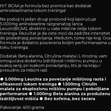
HIT BCAA je formula bez premca kao dodatak
aminokiselinama tokom treninga!
Ne postoji ni jedan drugi proizvod koji isporučuje
5.000mg aminokiseline razgranatog lanca
Leucin(BCAA), direktno u vaše mišićne ćelije tokom
treninga. Rezultat je da ćete moći da zadržite intenzitet
do poslednjeg ponavljanja. Međutim, tome nije kraj. Ova
formula je dodatno posvećena boljim performansama u
toku treninga.
Dodatak Beta alanina, Citrulina malata i L-tirozina, vam
omogućava dodatnu izdržljivost i mišićnu pumpu u
svakoj seriji, pri svakom ponavljanju, što je na kraju i
presudno za mišićni rast.
● 5.000mg Leucina za povećanje mišićnog rasta i
efikasnost tokom treninga
● 1.500mg Citrulin
malata za eksplozivnu mišićnu pumpu i poboljšane
performanse
● 1.000mg Beta alanina za produženu
izdržljivost mišića
● Bez kofeina, bez šećera
Pakovanje: 400 grama