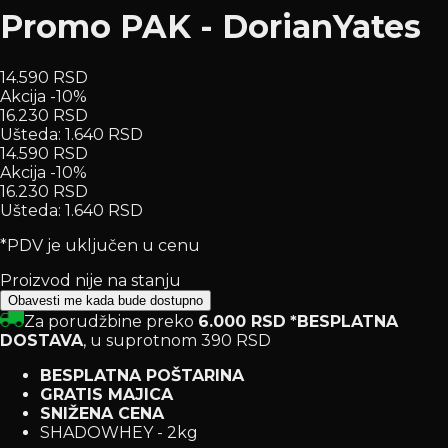
Promo PAK - DorianYates
14.590 RSD
Akcija -10%
16.230 RSD
Ušteda
:
1.640 RSD
14.590 RSD
Akcija -10%
16.230 RSD
Ušteda
:
1.640 RSD
*PDV je uključen u cenu
Proizvod nije na stanju
Obavesti me kada bude dostupno
Za porudžbine preko
6.000 RSD
*BESPLATNA
DOSTAVA
, u suprotnom 390 RSD
BESPLATNA POŠTARINA
GRATIS MAJICA
SNIŽENA CENA
SHADOWHEY - 2kg