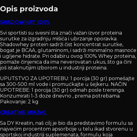
Opis proizvoda
SHADOWHAY 100%
Svi sportisti su svesni šta znači važan izvor proteina
surutke za izgradnju mišića i ubrzanje oporavka.
Shadowhey protein sadrži čist koncentrat surutke,
bogat je BCAA, glutaminom, i sadrži minimalno masnoće
i ugljene hidrate. Pri odabiru ovog 100% Whey proteina,
pomaže činjenica da ima neverovatan ukus, što ga čini
još istaknutijim izborom u industriji proteina.
UPUTSTVO ZA UPOTREBU: 1 porcija (30 gr) pomešajte
sa 300-500 ml vode i promućkajte u šejkeru. NAČIN
UPOTREBE: 1 porcija (30 gr) odmah posle treninga.
Konzumirati 1-3 doze dnevno , prema potrebama.
Pakovanje: 2 kg
CREATINE MIX/NO
Sa DY Kreatin, naš cilj je bio da predstavimo formulu sa
najvećim procentom apsorbcije u telu ikad stvorenu u
sportskoj industriji suplemenata, formulu koja