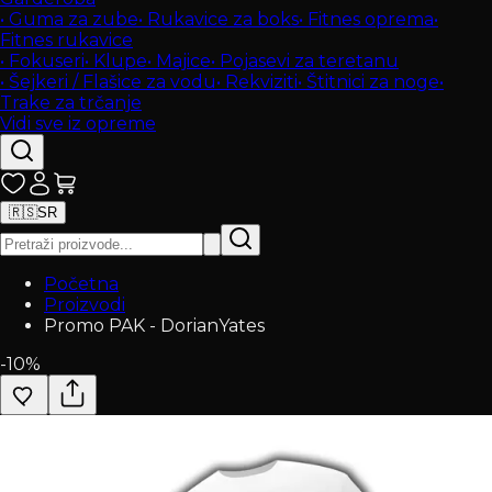
•
Guma za zube
•
Rukavice za boks
•
Fitnes oprema
•
Fitnes rukavice
•
Fokuseri
•
Klupe
•
Majice
•
Pojasevi za teretanu
•
Šejkeri / Flašice za vodu
•
Rekviziti
•
Štitnici za noge
•
Trake za trčanje
Vidi sve iz opreme
🇷🇸
SR
Početna
Proizvodi
Promo PAK - DorianYates
-
10
%