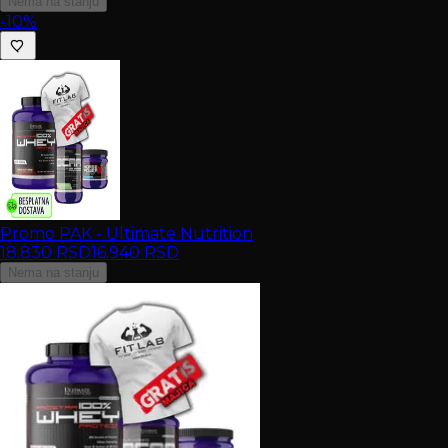
Nema na stanju
-10%
Promo PAK - Ultimate Nutrition
18.830
RSD
16.940
RSD
Nema na stanju