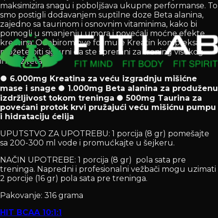
maksimizira snagu i poboljšava ukupne performanse. To
smo postigli dodavanjem suptilne doze Beta alanina,
zajedno sa taurinom i osnovnim vitaminima, kako bi
pomogli u smanjenju umora i povećali moćne efekte
kreatina. Odabirom ove formule Kreatin kompleksa
možete biti sigurni da ste spremni za trening visokog
intenziteta.
● 6.000mg Kreatina za veću izgradnju mišićne
mase i snage
● 1.000mg Beta alanina za produženu
izdržljivost tokom treninga
● 500mg Taurina za
povećani protok krvi pružajući veću mišićnu pumpu
i hidrataciju ćelija
UPUTSTVO ZA UPOTREBU: 1 porcija (8 gr) pomešajte
sa 200-300 ml vode i promućkajte u šejkeru.
NAČIN UPOTREBE: 1 porcija (8 gr) pola sata pre
treninga. Napredni i profesionalni vežbači mogu uzimati
2 porcije (16 gr) pola sata pre treninga.
Pakovanje: 316 grama
HIT BCAA 10:1:1