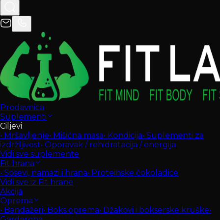
Prodavnica
Suplementi
Ciljevi
•
Mršavljenje
•
Mišićna masa
•
Kondicija
•
Suplementi za
izdržljivost
•
Oporavak / rehidratacija / energija
Vidi sve suplemente
Fit hrana
•
Sosevi, namazi i hrana
•
Proteinske čokoladice
Vidi sve iz Fit hrane
Akcija
Oprema
•
Bandažeri
•
Boks oprema
•
Džakovi i bokserske kruške
•
Garderoba