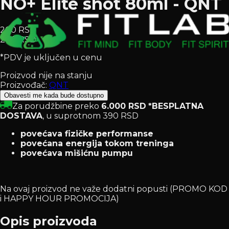
NO+ Elite shot 80ml - QNT
200 RSD
200 RSD
*PDV je uključen u cenu
Proizvod nije na stanju
Proizvođač:
QNT
Obavesti me kada bude dostupno
Za porudžbine preko
6.000 RSD
*BESPLATNA
DOSTAVA
, u suprotnom 390 RSD
povećava fizičke performanse
povećana energija tokom treninga
povećava mišićnu pumpu
Na ovaj proizvod ne važe dodatni popusti (PROMO KOD
i HAPPY HOUR PROMOCIJA)
Opis proizvoda