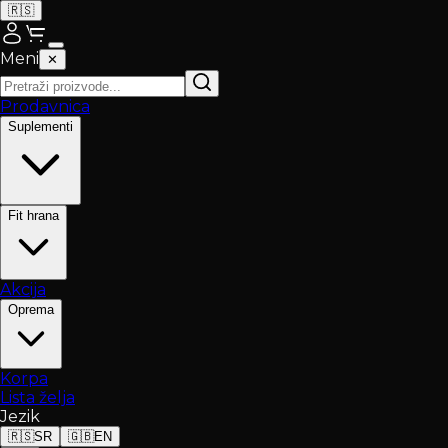
🇷🇸
Meni
✕
Prodavnica
Suplementi
Fit hrana
Akcija
Oprema
Korpa
Lista želja
Jezik
🇷🇸
SR
🇬🇧
EN