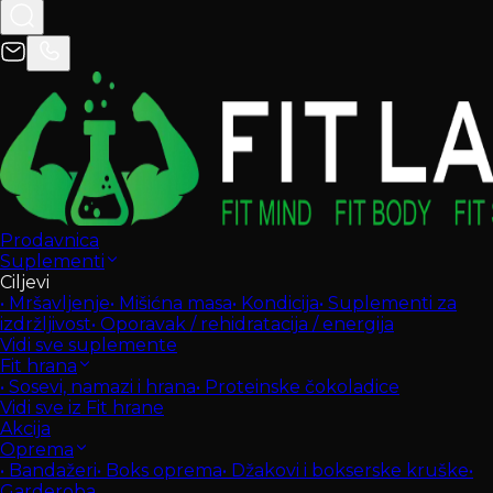
Prodavnica
Suplementi
Ciljevi
•
Mršavljenje
•
Mišićna masa
•
Kondicija
•
Suplementi za
izdržljivost
•
Oporavak / rehidratacija / energija
Vidi sve suplemente
Fit hrana
•
Sosevi, namazi i hrana
•
Proteinske čokoladice
Vidi sve iz Fit hrane
Akcija
Oprema
•
Bandažeri
•
Boks oprema
•
Džakovi i bokserske kruške
•
Garderoba