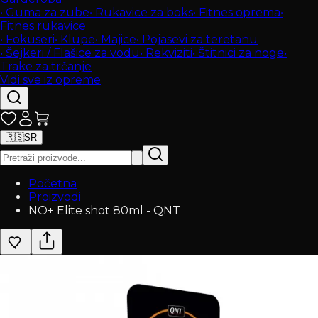
•
Guma za zube
•
Rukavice za boks
•
Fitnes oprema
•
Fitnes rukavice
•
Fokuseri
•
Klupe
•
Majice
•
Pojasevi za teretanu
•
Šejkeri / Flašice za vodu
•
Rekviziti
•
Štitnici za noge
•
Trake za trčanje
Vidi sve iz opreme
🇷🇸
SR
Početna
Proizvodi
NO+ Elite shot 80ml - QNT