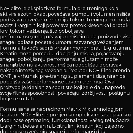
No+ elite je eksplozivna formula pre treninga koja
aktivira azotni oksid, povećava pumpu i volumen mišića
podržava povećanu energiju tokom treninga. Formula
sadrzi L-arginin koji povećava protok kiseonika i protok
krvi tokom vežbanja, što poboljsava
performanse,omogućavajući mišićima da proizvode više
snage i odlaze početak umora izazvanog vežbanjem.
Formula takođe sadrži kreatin monohidrat i L-glutamin.
Kreatin može pomoći u dobijanju mišića, pojačavanju
snage i poboljšanju performansi, a glutamin može
smanjiti bolnu aktivnost mišića i poboljšati oporavak
nakaon intezivnog vežbanja. Reaktor NO+ Elite brenda
QNT je vrhunski pre-traning suplement dizajniran da
poboljša vaše performanse tokom treninga. Ovaj
proizvod je idealan za sportiste koji žele da unaprede
svoje fitnes sposobnosti, povećaju izdržljivost i postignu
bolje rezultate.
Formulisana sa naprednom Matrix Mix tehnologijom,
Reaktor NO+ Elite je punjen kompleksom sastojaka koji
doprinose optimalnoj funkcionalnosti vašeg tela. Sadrži
L-arginin, beta-alanin, L-citrulin i kreatin, koji zajedno
doprinose uvećanju snage i performansi dok