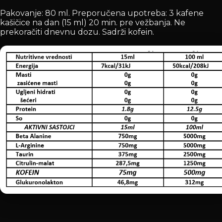
Pakovanje: 80 ml. Preporučena upotreba: 3 kafene
kašičice na dan (15 ml) 20 min. pre vežbanja. Ne
prekoračiti dnevnu dozu. Sadrži kofein.