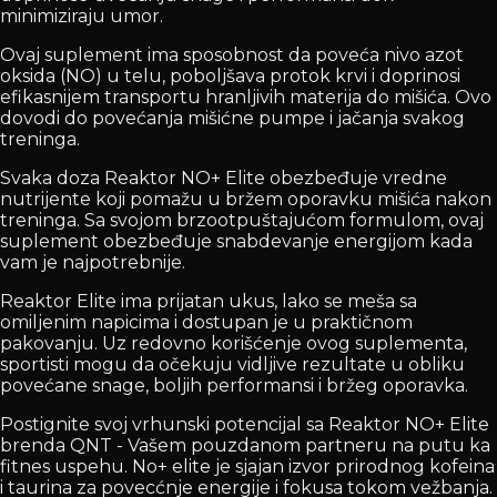
minimiziraju umor.
Ovaj suplement ima sposobnost da poveća nivo azot
oksida (NO) u telu, poboljšava protok krvi i doprinosi
efikasnijem transportu hranljivih materija do mišića. Ovo
dovodi do povećanja mišićne pumpe i jačanja svakog
treninga.
Svaka doza Reaktor NO+ Elite obezbeđuje vredne
nutrijente koji pomažu u bržem oporavku mišića nakon
treninga. Sa svojom brzootpuštajućom formulom, ovaj
suplement obezbeđuje snabdevanje energijom kada
vam je najpotrebnije.
Reaktor Elite ima prijatan ukus, lako se meša sa
omiljenim napicima i dostupan je u praktičnom
pakovanju. Uz redovno korišćenje ovog suplementa,
sportisti mogu da očekuju vidljive rezultate u obliku
povećane snage, boljih performansi i bržeg oporavka.
Postignite svoj vrhunski potencijal sa Reaktor NO+ Elite
brenda QNT - Vašem pouzdanom partneru na putu ka
fitnes uspehu. No+ elite je sjajan izvor prirodnog kofeina
i taurina za povecćnje energije i fokusa tokom vežbanja.