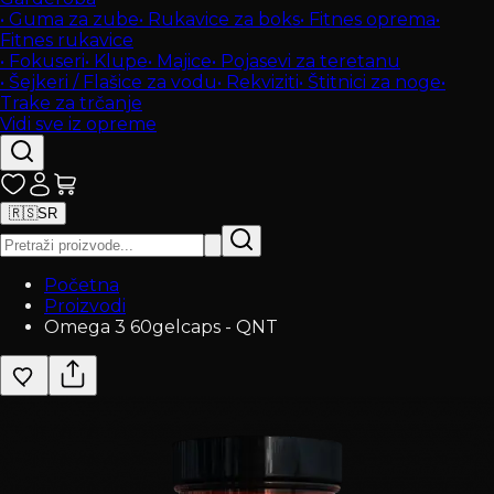
•
Guma za zube
•
Rukavice za boks
•
Fitnes oprema
•
Fitnes rukavice
•
Fokuseri
•
Klupe
•
Majice
•
Pojasevi za teretanu
•
Šejkeri / Flašice za vodu
•
Rekviziti
•
Štitnici za noge
•
Trake za trčanje
Vidi sve iz opreme
🇷🇸
SR
Početna
Proizvodi
Omega 3 60gelcaps - QNT