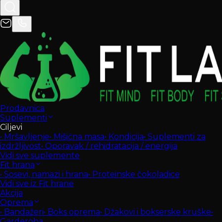
Prodavnica
Suplementi
Ciljevi
•
Mršavljenje
•
Mišićna masa
•
Kondicija
•
Suplementi za
izdržljivost
•
Oporavak / rehidratacija / energija
Vidi sve suplemente
Fit hrana
•
Sosevi, namazi i hrana
•
Proteinske čokoladice
Vidi sve iz Fit hrane
Akcija
Oprema
•
Bandažeri
•
Boks oprema
•
Džakovi i bokserske kruške
•
Garderoba