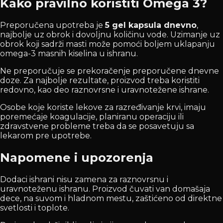
Kako pravilno koristiti Omega 3?
Preporučena upotreba je
5 gel kapsula dnevno
,
najbolje uz obrok i dovoljnu količinu vode. Uzimanje uz
obrok koji sadrži masti može pomoći boljem uklapanju
omega-3 masnih kiselina u ishranu.
Ne preporučuje se prekoračenje preporučene dnevne
doze. Za najbolje rezultate, proizvod treba koristiti
redovno, kao deo raznovrsne i uravnotežene ishrane.
Osobe koje koriste lekove za razređivanje krvi, imaju
poremećaje koagulacije, planiranu operaciju ili
zdravstvene probleme treba da se posavetuju sa
lekarom pre upotrebe.
Napomene i upozorenja
Dodaci ishrani nisu zamena za raznovrsnu i
uravnoteženu ishranu. Proizvod čuvati van domašaja
dece, na suvom i hladnom mestu, zaštićeno od direktne
svetlosti i toplote.