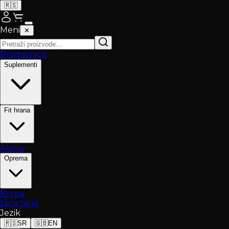
🇷🇸
Meni
✕
Prodavnica
Suplementi
Fit hrana
Akcija
Oprema
Korpa
Lista želja
Jezik
🇷🇸
SR
🇬🇧
EN