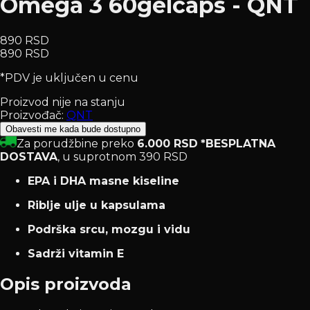
Omega 3 60gelcaps - QNT
890 RSD
890 RSD
*PDV je uključen u cenu
Proizvod nije na stanju
Proizvođač:
QNT
Obavesti me kada bude dostupno
Za porudžbine preko
6.000 RSD
*BESPLATNA
DOSTAVA
, u suprotnom 390 RSD
EPA i DHA masne kiseline
Riblje ulje u kapsulama
Podrška srcu, mozgu i vidu
Sadrži vitamin E
Opis proizvoda