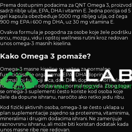
Prema dostupnim podacima za QNT Omega 3, proizvod
sadrži riblje ulje, EPA, DHA i vitamin E. Jedna porcija od 5
gel kapsula obezbeđuje 5000 mg ribljeg ulja, od čega
900 mg EPA i 600 mg DHA, uz 30 mg vitamina E.
Ovakva formula je pogodna za osobe koje žele podršku
srcu, mozgu, vidu i opštoj wellness rutini kroz redovan
unos omega-3 masnih kiselina.
Kako Omega 3 pomaže?
Omega-3 masne kiseline su važne za normalno
funkcionisanje organizma. EPA i DHA doprinose
normalnoj funkciji srca, dok DHA doprinosi normalnoj
funkciji mozga i održavanju normalnog vida. Zbog toga
se omega-3 suplementi često koriste kod osoba koje
žele da dopune ishranu, naročito ako retko jedu ribu.
Kod fizički aktivnih osoba, omega-3 se često uklapa u
plan suplementacije zajedno sa proteinima, vitaminima,
mineralima i drugim dodacima ishrani. Ne zamenjuje
raznovrsnu ishranu, ali može biti koristan dodatak kada
unos masne ribe nije redovan.