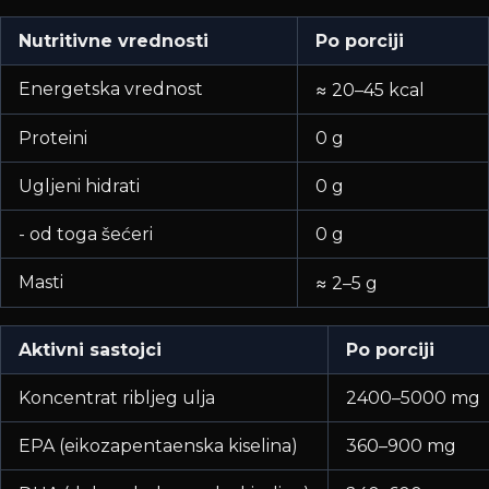
Nutritivne vrednosti
Po porciji
Energetska vrednost
≈ 20–45 kcal
Proteini
0 g
Ugljeni hidrati
0 g
- od toga šećeri
0 g
Masti
≈ 2–5 g
Aktivni sastojci
Po porciji
Koncentrat ribljeg ulja
2400–5000 mg
EPA (eikozapentaenska kiselina)
360–900 mg