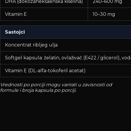
DHA (dokozaheksaenska kiselina)
240–600 mg
Vitamin E
10–30 mg
Sastojci
Koncentrat ribljeg ulja
Softgel kapsula: želatin, ovlaživač (E422 / glicerol), vod
Vitamin E (DL-alfa-tokoferil acetat)
Vrednosti po porciji mogu varirati u zavisnosti od
formule i broja kapsula po porciji.