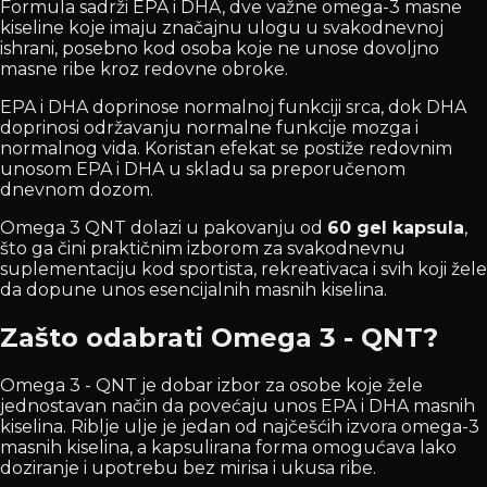
Formula sadrži EPA i DHA, dve važne omega-3 masne
kiseline koje imaju značajnu ulogu u svakodnevnoj
ishrani, posebno kod osoba koje ne unose dovoljno
masne ribe kroz redovne obroke.
EPA i DHA doprinose normalnoj funkciji srca, dok DHA
doprinosi održavanju normalne funkcije mozga i
normalnog vida. Koristan efekat se postiže redovnim
unosom EPA i DHA u skladu sa preporučenom
dnevnom dozom.
Omega 3 QNT dolazi u pakovanju od
60 gel kapsula
,
što ga čini praktičnim izborom za svakodnevnu
suplementaciju kod sportista, rekreativaca i svih koji žele
da dopune unos esencijalnih masnih kiselina.
Zašto odabrati Omega 3 - QNT?
Omega 3 - QNT je dobar izbor za osobe koje žele
jednostavan način da povećaju unos EPA i DHA masnih
kiselina. Riblje ulje je jedan od najčešćih izvora omega-3
masnih kiselina, a kapsulirana forma omogućava lako
doziranje i upotrebu bez mirisa i ukusa ribe.