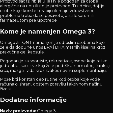
Proizvod sadrži riblje ulje i nije pogodan za osobe
alergične na ribu ili riblje proizvode. Trudnice, dojilje,
osobe koje koriste terapiju ili imaju zdravstvene
probleme treba da se posavetuju sa lekarom ili
farmaceutom pre upotrebe.
Kome je namenjen Omega 3?
Omega 3 - QNT namenjen je odraslim osobama koje
žele da dopune unos EPA i DHA masnih kiselina kroz
praktične gel kapsule.
Pogodan je za sportiste, rekreativce, osobe koje retko
jedu ribu, kao i sve koji žele podršku normalnoj funkciji
srca, mozga i vida kroz svakodnevnu suplementaciju.
Može biti koristan deo rutine kod osoba koje vode
računa o ishrani, opštem zdravlju i aktivnom načinu
života.
Dodatne informacije
Naziv proizvoda:
Omega 3