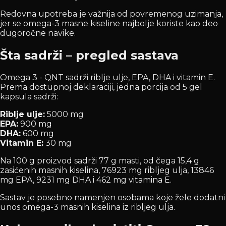
Redovna upotreba je važnija od povremenog uzimanja,
jer se omega-3 masne kiseline najbolje koriste kao deo
dugoročne navike.
Šta sadrži – pregled sastava
Omega 3 - QNT sadrži riblje ulje, EPA, DHA i vitamin E.
Prema dostupnoj deklaraciji, jedna porcija od 5 gel
kapsula sadrži:
Riblje ulje:
5000 mg
EPA:
900 mg
DHA:
600 mg
Vitamin E:
30 mg
Na 100 g proizvod sadrži 77 g masti, od čega 15,4 g
zasićenih masnih kiselina, 76923 mg ribljeg ulja, 13846
mg EPA, 9231 mg DHA i 462 mg vitamina E.
Sastav je posebno namenjen osobama koje žele dodatni
unos omega-3 masnih kiselina iz ribljeg ulja.