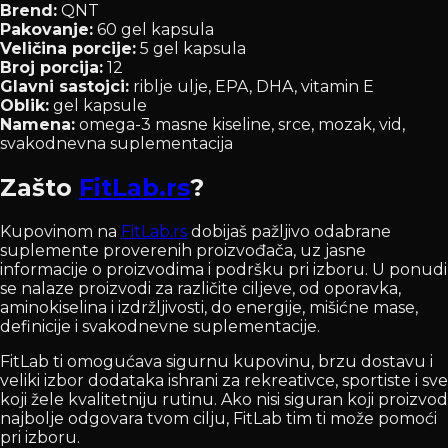
Brend:
QNT
Pakovanje:
60 gel kapsula
Veličina porcije:
5 gel kapsula
Broj porcija:
12
Glavni sastojci:
riblje ulje, EPA, DHA, vitamin E
Oblik:
gel kapsule
Namena:
omega-3 masne kiseline, srce, mozak, vid,
svakodnevna suplementacija
Zašto
FitLab.rs
?
Kupovinom na
FitLab.rs
dobijaš pažljivo odabrane
suplemente proverenih proizvođača, uz jasne
informacije o proizvodima i podršku pri izboru. U ponudi
se nalaze proizvodi za različite ciljeve, od oporavka,
aminokiselina i izdržljivosti, do energije, mišićne mase,
definicije i svakodnevne suplementacije.
FitLab ti omogućava sigurnu kupovinu, brzu dostavu i
veliki izbor dodataka ishrani za rekreativce, sportiste i sve
koji žele kvalitetniju rutinu. Ako nisi siguran koji proizvod
najbolje odgovara tvom cilju, FitLab tim ti može pomoći
pri izboru.