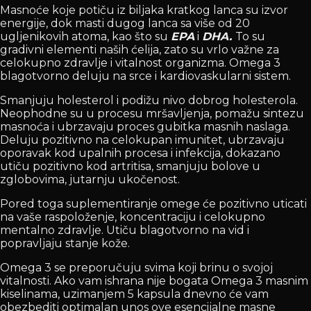
Masnoće koje potiču iz biljaka kratkog lanca su izvor
energije, dok masti dugog lanca sa više od 20
ugljenikovih atoma, kao što su
EPA
i
DHA.
To su
gradivni elementi naših ćelija, zato su vrlo važne za
celokupno zdravlje i vitalnost organizma. Omega 3
blagotvorno deluju na srce i kardiovaskularni sistem.
Smanjuju holesterol i podižu nivo dobrog holesterola.
Neophodne su u procesu mršavljenja, pomažu sintezu
masnoća i ubrzavaju proces gubitka masnih naslaga.
Deluju pozitivno na celokupan imunitet, ubrzavaju
oporavak kod upalnih procesa i infekcija, dokazano
utiču pozitivno kod artritisa, smanjuju bolove u
zglobovima, jutarnju ukočenost.
Pored toga suplementiranje omege će pozitivno uticati
na vaše raspoloženje, koncentraciju i celokupno
mentalno zdravlje. Utiču blagotvorno na vid i
popravljaju stanje kože.
Omega 3 se preporučuju svima koji brinu o svojoj
vitalnosti. Ako vam ishrana nije bogata Omega 3 masnim
kiselinama, uzimanjem 5 kapsula dnevno će vam
obezbediti optimalan unos ove esencijalne masne