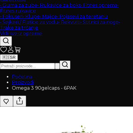
•
Guma za zube
•
Rukavice za boks
•
Fitnes oprema
•
Fitnes rukavice
•
Fokuseri
•
Klupe
•
Majice
•
Pojasevi za teretanu
•
Šejkeri / Flašice za vodu
•
Rekviziti
•
Štitnici za noge
•
Trake za trčanje
Vidi sve iz opreme
🇷🇸
SR
Početna
Proizvodi
Omega 3 90gelcaps - 6PAK