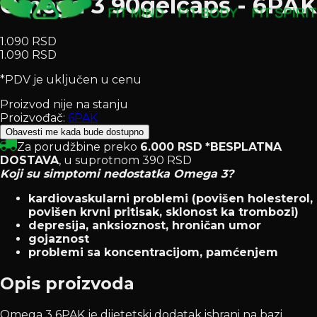
Omega 3 90gelcaps - 6PAK
1.090 RSD
1.090 RSD
*PDV je uključen u cenu
Proizvod nije na stanju
Proizvođač:
6PAK
Obavesti me kada bude dostupno
Za porudžbine preko
6.000 RSD
*BESPLATNA
DOSTAVA
, u suprotnom 390 RSD
Koji su simptomi nedostatka Omega 3?
kardiovaskularni problemi (povišen holesterol,
povišen krvni pritisak, sklonost ka trombozi)
depresija, anksioznost, hroničan umor
gojaznost
problemi sa koncentracijom, pamćenjem
Opis proizvoda
Omega 3 6PAK je dijetetski dodatak ishrani na bazi