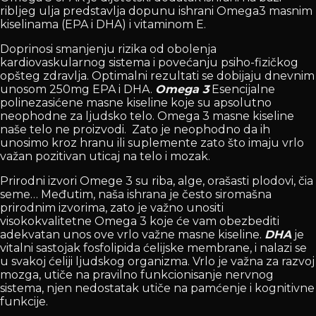
ribljeg ulja predstavlja dopunu ishrani Omega3 masnim
kiselinama (EPA i DHA) i vitaminom E.
Doprinosi smanjenju rizika od obolenja
kardiovaskularnog sistema i povećanju psiho-fizičkog
opšteg zdravlja. Optimalni rezultati se dobijaju dnevnim
unosom 250mg EPA i DHA.
Omega 3
Esencijalne
polinezasićene masne kiseline koje su apsolutno
neophodne za ljudsko telo. Omega 3 masne kiseline
naše telo ne proizvodi. Zato je neophodno da ih
unosimo kroz hranu ili suplemente zato što imaju vrlo
važan pozitivan uticaj na telo i mozak.
Prirodni izvori Omege 3 su riba, alge, orašasti plodovi, čia
seme… Međutim, naša ishrana je često siromašna
prirodnim izvorima, zato je važno unositi
visokokvalitetne Omega 3 koje će vam obezbediti
adekvatan unos ove vrlo važne masne kiseline.
DHA
je
vitalni sastojak fosfolipida ćelijske membrane, i nalazi se
u svakoj ćeliji ljudskog organizma. Vrlo je važna za razvoj
mozga, utiče na pravilno funkcionisanje nervnog
sistema, njen nedostatak utiče na pamćenje i kognitivne
funkcije.