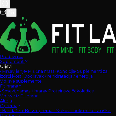
Prodavnica
Suplementi
Ciljevi
•
Mršavljenje
•
Mišićna masa
•
Kondicija
•
Suplementi za
izdržljivost
•
Oporavak / rehidratacija / energija
Vidi sve suplemente
Fit hrana
•
Sosevi, namazi i hrana
•
Proteinske čokoladice
Vidi sve iz Fit hrane
Akcija
Oprema
•
Bandažeri
•
Boks oprema
•
Džakovi i bokserske kruške
•
Garderoba