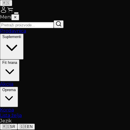
🇷🇸
Meni
✕
Prodavnica
Suplementi
Fit hrana
Akcija
Oprema
Korpa
Lista želja
Jezik
🇷🇸
SR
🇬🇧
EN