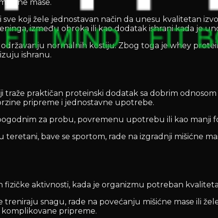
 mišićne mase.
te i sve koji žele jednostavan način da unesu kvalitetan
reninga, između obroka ili kao dodatak ishrani kada je 
 i održavanju normalnih kostiju. Zbog toga je whey prot
nizuju ishranu.
i traže praktičan proteinski dodatak sa dobrim odnosom 
 brzine pripreme i jednostavne upotrebe.
 pogodnim za probu, povremenu upotrebu ili kao manji for
 teretani, bave se sportom, rade na izgradnji mišićne mas
ičke aktivnosti, kada je organizmu potreban kvalitetan 
reniraju snagu, rade na povećanju mišićne mase ili žele 
z komplikovane pripreme.