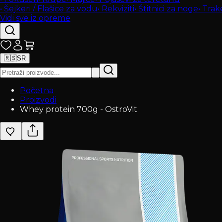
•
Šejkeri / Flašice za vodu
•
Rekviziti
•
Štitnici za noge
•
Trak
Vidi sve iz opreme
🇷🇸
SR
Početna
Proizvodi
Whey protein 700g - OstroVit