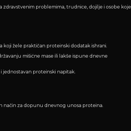
a zdravstvenim problemima, trudnice, dojilje i osobe koje
koji žele praktičan proteinski dodatak ishrani.
državanju mišićne mase ili lakše ispune dnevne
 i jednostavan proteinski napitak.
san način za dopunu dnevnog unosa proteina.