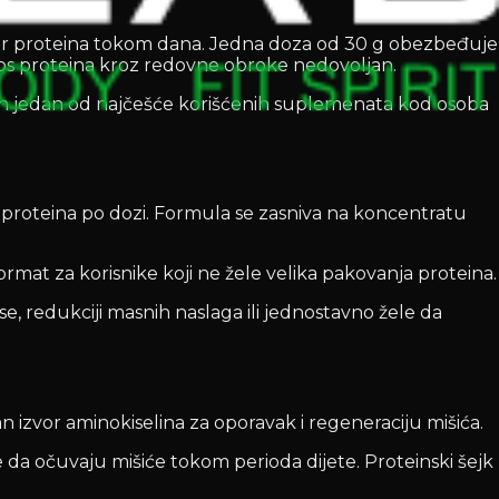
 izvor proteina tokom dana. Jedna doza od 30 g obezbeđuje
unos proteina kroz redovne obroke nedovoljan.
ein jedan od najčešće korišćenih suplemenata kod osoba
proteina po dozi. Formula se zasniva na koncentratu
mat za korisnike koji ne žele velika pakovanja proteina.
e, redukciji masnih naslaga ili jednostavno žele da
izvor aminokiselina za oporavak i regeneraciju mišića.
da očuvaju mišiće tokom perioda dijete. Proteinski šejk