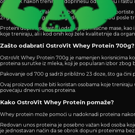
oporavak nakon treninga i doprinesu održavanju i rastu
Ovaj proizvod je praktičan izbor za rekreativce, sportis
21 g proteina, što ga čini pogodnim za upotrebu posle t
Proteini doprinose rastu i održavanju mišićne mase, kao
koje treniraju, ali i kod onih koji žele kvalitetnije da orga
Zašto odabrati OstroVit Whey Protein 700g?
OstroVit Whey Protein 700g je namenjen korisnicima koj
proteina surutke iz mleka, koji je popularan izbor zbog
Pakovanje od 700 g sadrži približno 23 doze, što ga čini
Ovaj proizvod može biti koristan osobama koje treniraju u
povećaju dnevni unos proteina.
Kako OstroVit Whey Protein pomaže?
Whey protein može pomoći u nadoknadi proteina nakon fiz
Redovan unos proteina je posebno važan kod osoba koje t
je jednostavan način da se obrok dopuni proteinima be