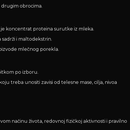
 i drugim obrocima.
da je koncentrat proteina surutke iz mleka.
sadrži i maltodekstrin.
proizvode mlečnog porekla.
itkom po izboru.
ju treba unositi zavisi od telesne mase, cilja, nivoa
om načinu života, redovnoj fizičkoj aktivnosti i pravilno