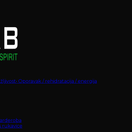
ljivost
•
Oporavak / rehidratacija / energija
arderoba
s rukavice