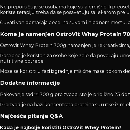
Ne preporučuje se osobama koje su alergične ili preosetl
koriste terapiju treba da se posavetuju sa lekarom pre 
Čuvati van domašaja dece, na suvom i hladnom mestu, 
Kome je namenjen OstroVit Whey Protein 7
OstroVit Whey Protein 700g namenjen je rekreativcima, spo
Posebno je koristan za osobe koje žele da povećaju uno
nutritivne potrebe.
Može se koristiti u fazi izgradnje mišićne mase, tokom def
Dodatne informacije
Pakovanje sadrži 700 g proizvoda, što je približno 23 do
Proizvod je na bazi koncentrata proteina surutke iz ml
Najčešća pitanja Q&A
Kada je najbolje koristiti OstroVit Whey Protein?