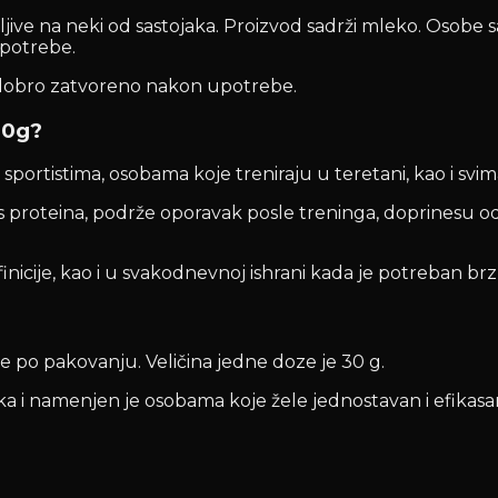
jive na neki od sastojaka. Proizvod sadrži mleko. Osobe s
upotrebe.
dobro zatvoreno nakon upotrebe.
00g?
rtistima, osobama koje treniraju u teretani, kao i svima 
s proteina, podrže oporavak posle treninga, doprinesu o
inicije, kao i u svakodnevnoj ishrani kada je potreban brz
ze po pakovanju. Veličina jedne doze je 30 g.
eka i namenjen je osobama koje žele jednostavan i efika