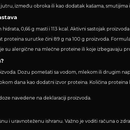
 ujutru, između obroka ili kao dodatak kašama, smutijima
astava
 hidrata, 0,66 g masti i 113 kcal. Aktivni sastojak proizvo
t proteina surutke čini 89 g na 100 g proizvoda. Formula 
je su alergične na mlečne proteine ili koje izbegavaju 
n?
oizvoda. Dozu pomešati sa vodom, mlekom ili drugim nap
tokom dana kao dodatni izvor proteina. Količina proteina ko
ze navedene na deklaraciji proizvoda.
nu i uravnoteženu ishranu. Važno je voditi računa o zdrav