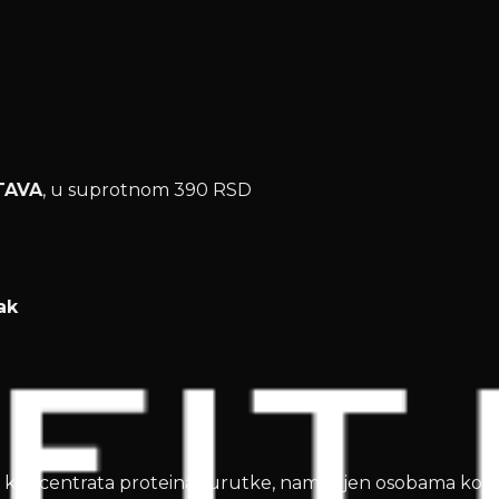
TAVA
, u suprotnom 390 RSD
ak
zi koncentrata proteina surutke, namenjen osobama koje