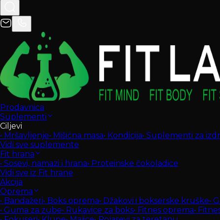
Prodavnica
Suplementi
Ciljevi
•
Mršavljenje
•
Mišićna masa
•
Kondicija
•
Suplementi za izdrž
Vidi sve suplemente
Fit hrana
•
Sosevi, namazi i hrana
•
Proteinske čokoladice
Vidi sve iz Fit hrane
Akcija
Oprema
•
Bandažeri
•
Boks oprema
•
Džakovi i bokserske kruške
•
G
•
Guma za zube
•
Rukavice za boks
•
Fitnes oprema
•
Fitne
•
Fokuseri
•
Klupe
•
Majice
•
Pojasevi za teretanu