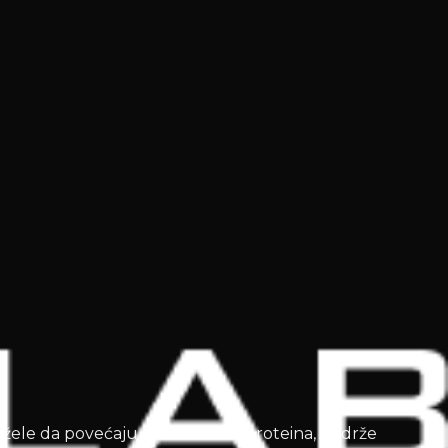
 žele da povećaju dnevni unos proteina, podrže