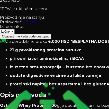
2.650 RSD
*PDV je uključen u cenu
Proizvod nije na stanju
Proizvođač:
OstroVit
Izaberi ukus
Obavesti me kada bude dostupno
Za porudžbine preko
6.000 RSD
*BESPLATNA DOS
21 g prvoklasnog proteina surutke
prirodni izvor aminokiselina i BCAA
izuzetno brza apsorpcija – izuzetno brz oporav
dodate digestivne enzime za lakše varenje
proteinski napitak bez aspartama i bez glutena
Opis proizvoda
OstroVit Whey Protein 700g
je dodatak ishrani na ba