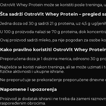
OstroVit Whey Protein može se koristiti posle treninga,
Šta sadrži OstroVit Whey Protein – pregled s
Jedna doza od 30 g sadrži 21 g proteina, uz 4,5 g ugljenih
U 100 g proizvoda nalazi se 70 g proteina, dok koncentra
Ovaj proizvod sadrži mleko, pa nije pogodan za osobe ko
Kako pravilno koristiti OstroVit Whey Protei
Preporučena doza je 1 dozirna merica, odnosno 30 g pr
Najčešće se koristi nakon treninga, ali se može uzimati i 
fizičke aktivnosti i ukupne ishrane.
Ne preporučuje se prekoračenje preporučene dnevne do
Napomene i upozorenja
Proizvod je dodatak ishrani i ne treba da zameni raznovrs
raspoređenim obrocima.