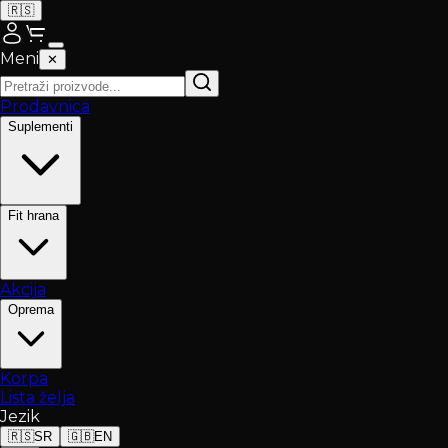
🇷🇸
Meni
✕
Prodavnica
Suplementi
Fit hrana
Akcija
Oprema
Korpa
Lista želja
Jezik
🇷🇸
SR
🇬🇧
EN